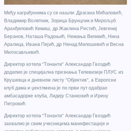
Међу награђенима су се нашли: Драгана Мићаловић,
Владимир Волетник, Зорица Брунцлик и Мирољуб
Аранђеловић Кемиш, др Жаклина Ристић, Јевгениј
Беранов, Наташа Радоњић, Немања Великић, Нина
Аралица, Ивана Пејић, др Ненад Милошевић и Весна
Милосављевић.
Директор хотела “Тонанти” Александар Гвоздић
доделио је специјална признања Телевизији ПЛУС из
Крушевца и дневном листу “Објектив”, а Европски
клуб дама и џентлмена је по први пут одабрао
амбасадорке клуба, Лидију Станковић и Ирену
Петровић.
Директор хотела “Тонанти” Александар Гвоздић
захвалио је свим учесницима манифестације и