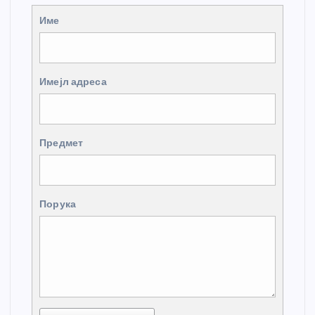
Име
Имејл адреса
Предмет
Порука