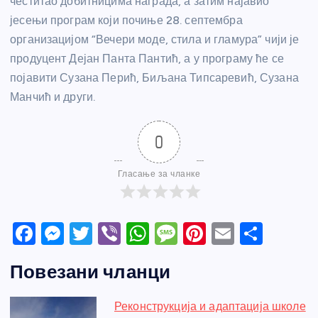
честитао добитницима награда, а затим најавио
јесењи програм који почиње 28. септембра
организацијом “Вечери моде, стила и гламура” чији је
продуцент Дејан Панта Пантић, а у програму ће се
појавити Сузана Перић, Биљана Типсаревић, Сузана
Манчић и други.
0
Гласање за чланке
F
M
T
Vi
W
M
Pi
E
S
a
e
w
b
h
e
nt
m
h
Повезани чланци
c
ss
itt
er
at
ss
er
ail
ar
e
e
er
s
a
e
e
Реконструкција и адаптација школе