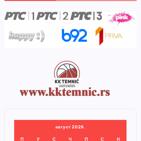
август 2026.
П
У
С
Ч
П
С
Н