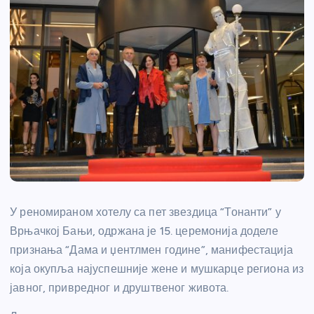
У реномираном хотелу са пет звездица “Тонанти” у
Врњачкој Бањи, одржана је 15. церемонија доделе
признања “Дама и џентлмен године”, манифестација
која окупља најуспешније жене и мушкарце региона из
јавног, привредног и друштвеног живота.