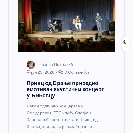
Никола Петровић
јун 25, 2026
0 Comments
Принц од Врање приредио
емотиван акустични концерт
у Ћићевцу
Након одличних концерата у
Смедереву и РТС клубу, Стефан
Здравковић, познатији као Принц од
Врање, приредио је незаборавно