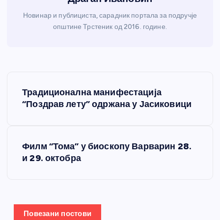
Новинар и публициста, сарадник портала за подручје
општине Трстеник од 2016. године.
К
Традиционална манифестација
р
“Поздрав лету” одржана у Јасиковици
е
Филм “Тома” у биоскопу Варварин 28.
т
и 29. октобра
а
њ
Повезани постови