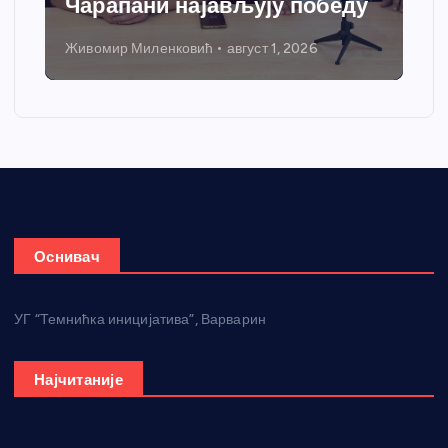
Чарапани најављују победу
Живомир Миленковић
август 1, 2026
Оснивач
УГ “Темнићка иницијатива”, Варварин
Најчитаније