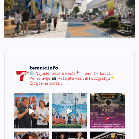
temnic.info
Najbrže lokalne vesti
Temnić • Levač •
Pomoravlje
Pošaljite vest ili fotografiju
Čitajte na portalu