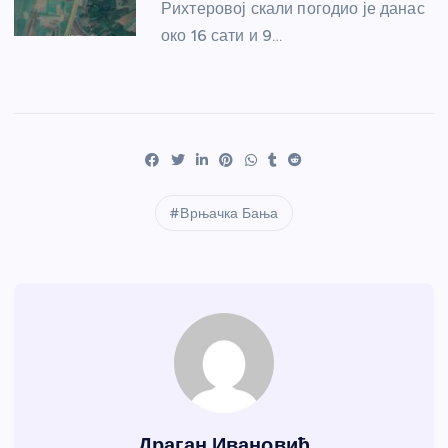
Рихтеровој скали погодио је данас
око 16 сати и 9…
Врњачка Бања
Драган Ивановић