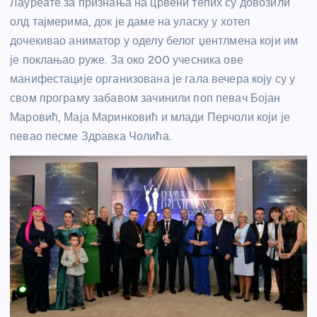
Лауреате за признања на црвени тепих су довозили
олд тајмерима, док је даме на уласку у хотел
дочекивао аниматор у оделу белог џентлмена који им
је поклањао руже. За око 200 учесника ове
манифестације организована је гала вечера коју су у
свом програму забавом зачинили поп певач Бојан
Маровић, Маја Маринковић и млади Перчоли који је
певао песме Здравка Чолића.