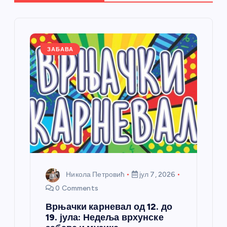
е
ч
л
ЗАБАВА
а
н
к
а
Никола Петровић
јул 7, 2026
0 Comments
Врњачки карневал од 12. до
19. јула: Недеља врхунске