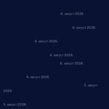
Вражогрнци чувају традицију: “Михољски сусрети села”
уз спортска надметања и забаву
6. август 2026.
Варварин подржао 25 нових предузетника: За
самозапошљавање по 380.000 динара
6. август 2026.
“Трстеник на Морави” од 10. до 16. августа: Богат програм
за све генерације
6. август 2026.
“Да се ради и гради по твом”: Трстеник улаже 4 милиона
динара у пројекте грађана
6. август 2026.
In memoriam: Тања Вилотијевић
6. август 2026.
Даница Петровић оживљава лик и дело Десанке
Максимовић
6. август 2026.
Александровац спреман за 61. “Жупску бербу”
5. август
2026.
Нова игралишта стижу у Бошњане, Доњи Катун и Парцане
5. август 2026.