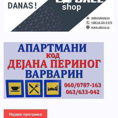
Најава програма