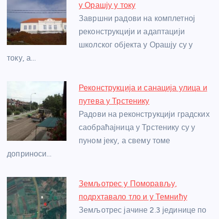
b
n
A
g
st
у Орашју у току
o
g
p
e
Завршни радови на комплетној
o
er
p
реконструкцији и адаптацији
школског објекта у Орашју су у
k
току, а…
Реконструкција и санација улица и
путева у Трстенику
Радови на реконструкцији градских
саобраћајница у Трстенику су у
пуном јеку, а свему томе
доприноси…
Земљотрес у Поморављу,
подрхтавало тло и у Темнићу
Земљотрес јачине 2.3 јединице по