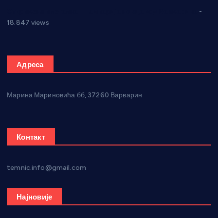
Откривена илегална штампарија новца код Варварина
-
18.847 views
Адреса
Марина Мариновића бб, 37260 Варварин
Контакт
temnic.info@gmail.com
Најновије