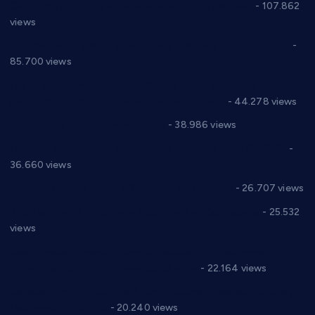
СНС: Осуда говора мржње и насиља над женама
- 107.862
views
Планска искључења електричне енергије за 27.07.2022.
-
85.700 views
Горан Макрагић директор, Ђорђе Бајић спортски
директор новог прволигаша из Варварина
- 44.278 views
Цене на крушевачким пијацама
- 38.986 views
Планска искључења електричне енергије за 19.05.2021.
-
36.660 views
Реконструкција хотела “Плажа” у Варварину
- 26.707 views
Апел за помоћ породици Марковић из Варварина
- 25.532
views
Саопштење и демант Дома здравља “Др Властимир
Годић” на текст који кружи фејсбуком
- 22.164 views
Јелена Вујић-Обрадовић представник Александровца у
Парламенту Србије
- 20.240 views