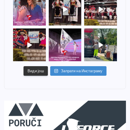
Види још
Запрати на Инстаграму