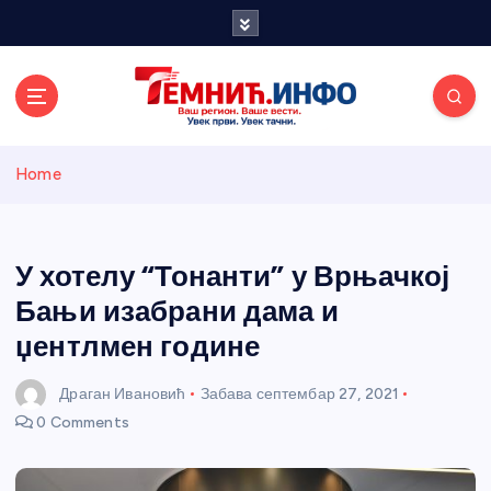
S
k
i
p
t
o
Темнићки
c
Home
o
n
информативн
t
e
У хотелу “Тонанти” у Врњачкој
и портал
n
Бањи изабрани дама и
t
џентлмен године
Драган Ивановић
Забава
септембар 27, 2021
0 Comments