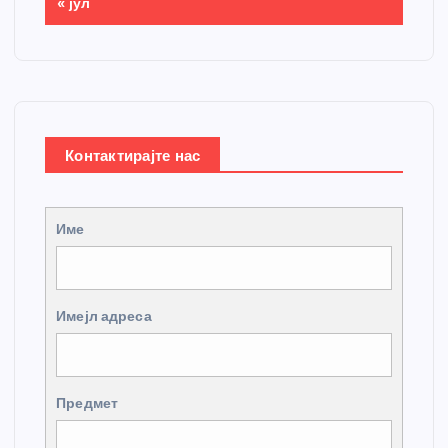
« јул
Контактирајте нас
Име
Имејл адреса
Предмет