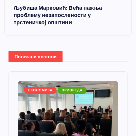
Љубиша Марковић: Већа пажња
т
проблему незапослености у
трстеничкој општини
а
њ
е
Повезани постови
ч
л
ЕКОНОМИЈА
ПРИВРЕДА
а
н
к