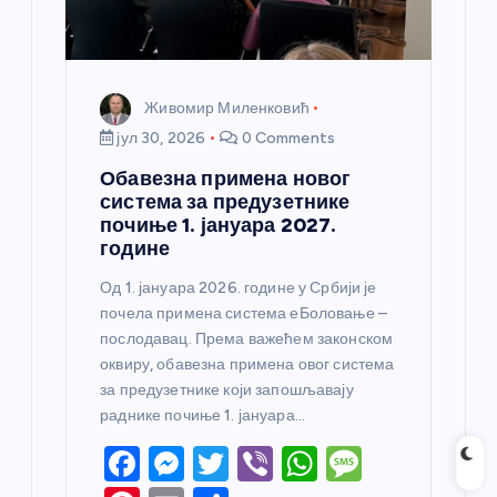
а
Живомир Миленковић
јул 30, 2026
0 Comments
Обавезна примена новог
система за предузетнике
почиње 1. јануара 2027.
године
Од 1. јануара 2026. године у Србији је
почела примена система еБоловање –
послодавац. Према важећем законском
оквиру, обавезна примена овог система
за предузетнике који запошљавају
раднике почиње 1. јануара…
F
M
T
Vi
W
M