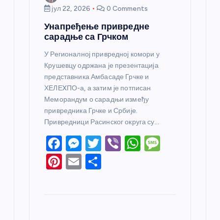
јул 22, 2026
0 Comments
Унапређење привредне
сарадње са Грчком
У Регионалној привредној комори у
Крушевцу одржана је презентација
представника Амбасаде Грчке и
ХЕЛЕXПО-а, а затим је потписан
Меморандум о сарадњи између
привредника Грчке и Србије.
Привредници Расинског округа су…
F
M
T
Vi
W
M
a
e
w
b
h
e
Pi
E
S
c
ss
itt
er
at
ss
nt
m
h
e
e
er
s
a
er
ail
ar
b
n
A
g
e
e