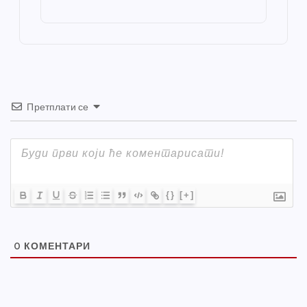
o
g
p
e
st
o
er
p
k
Претплати се
{}
[+]
0
КОМЕНТАРИ