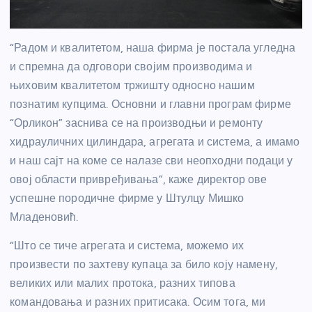
“Радом и квалитетом, наша фирма је постала угледна
и спремна да одговори својим производима и
њиховим квалитетом тржишту односно нашим
познатим купцима. Основни и главни програм фирме
“Орликон” заснива се на производњи и ремонту
хидрауличних цилиндара, агрегата и система, а имамо
и наш сајт на коме се налазе сви неопходни подаци у
овој области привређивања”, каже директор ове
успешне породичне фирме у Штулцу Мишко
Младеновић.
“Што се тиче агрегата и система, можемо их
произвести по захтеву купаца за било коју намену,
великих или малих протока, разних типова
командовања и разних притисака. Осим тога, ми