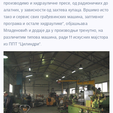
производимо и хидрауличне пресе, од радионичких до
алатних, у зависности од захтева купаца. Вршимо исто
тако и сервис свих грађевинских машина, заптивног
програма и остале хидраулике”, објашњава
Младеновић и додаје да у производњи тренутно, на
различитим типова машина, ради 11 искусних мајстора
из ППТ “Цилиндри”.