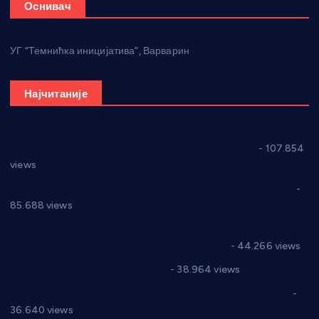
Оснивач
УГ “Темнићка иницијатива”, Варварин
Најчитаније
СНС: Осуда говора мржње и насиља над женама
- 107.854
views
Планска искључења електричне енергије за 27.07.2022.
-
85.688 views
Горан Макрагић директор, Ђорђе Бајић спортски
директор новог прволигаша из Варварина
- 44.266 views
Цене на крушевачким пијацама
- 38.964 views
Планска искључења електричне енергије за 19.05.2021.
-
36.640 views