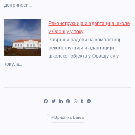
доприноси…
Реконструкција и адаптација школе
у Орашју у току
Завршни радови на комплетној
реконструкцији и адаптацији
школског објекта у Орашју су у
току, а…
Врњачка Бања