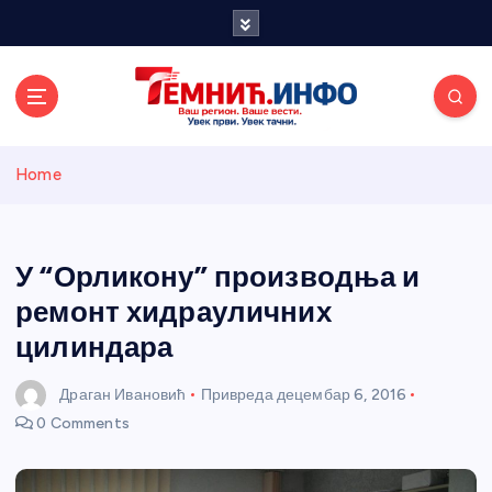
S
k
i
p
t
o
Темнићки
c
Home
o
n
информативн
t
e
У “Орликону” производња и
и портал
n
ремонт хидрауличних
t
цилиндара
Драган Ивановић
Привреда
децембар 6, 2016
0 Comments