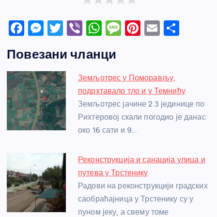
F
M
T
Vi
W
M
Pi
E
S
a
e
w
b
h
e
nt
m
h
Повезани чланци
c
ss
itt
er
at
ss
er
ail
ar
e
e
er
s
a
e
e
Земљотрес у Поморављу,
b
n
A
g
st
подрхтавало тло и у Темнићу
o
g
p
e
Земљотрес јачине 2.3 јединице по
o
er
p
Рихтеровој скали погодио је данас
око 16 сати и 9…
k
Реконструкција и санација улица и
путева у Трстенику
Радови на реконструкцији градских
саобраћајница у Трстенику су у
пуном јеку, а свему томе