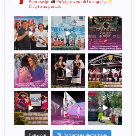
Pomoravlje
Pošaljite vest ili fotografiju
Čitajte na portalu
Види још
Запрати на Инстаграму