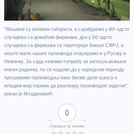
“Машине су великих габарита, а сарађујемо у 80 одсто
случајева са домаћим фирмама, док у 20 одсто
случајева са фирмама са територије бивше СФРЈ, а
нешто мало наших производа пласирамо и у Русију и
Немачку. За сада немамо потребу за запошљавањем
нових радника, па се надамо да у наредном периоду
проширимо производњу како бисмо дали шансу и
младим мајсторима да реализују производне задатке”,
рекао је Младеновић.
0
Гласање за чланке