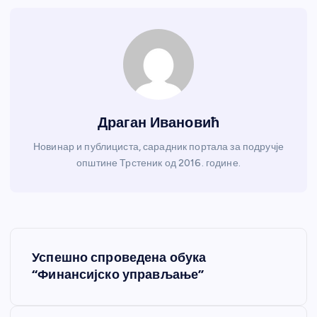
Драган Ивановић
Новинар и публициста, сарадник портала за подручје
општине Трстеник од 2016. године.
К
Успешно спроведена обука
р
“Финансијско управљање”
е