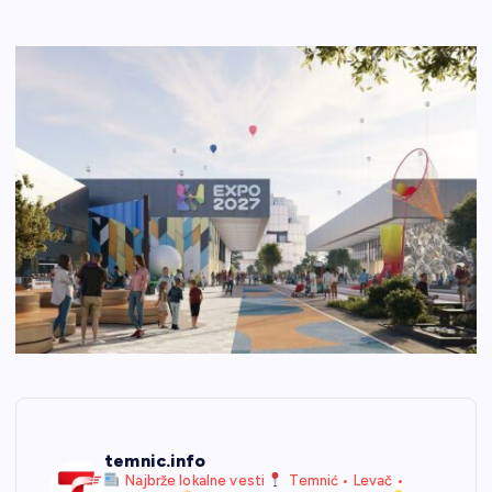
temnic.info
Najbrže lokalne vesti
Temnić • Levač •