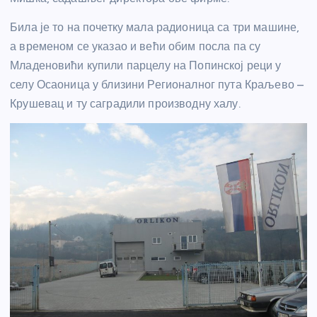
Била је то на почетку мала радионица са три машине,
а временом се указао и већи обим посла па су
Младеновићи купили парцелу на Попинској реци у
селу Осаоница у близини Регионалног пута Краљево –
Крушевац и ту саградили производну халу.