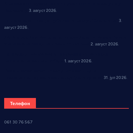
Књижевност, музика, спорт и уметност током августа у
Варварину
3. август 2026.
Трстеничанин освојио јубиларни циклус “Слагалице”
3.
август 2026.
Делегација Крушевца на прослави Дана Липецка у Русији:
Унапређење сарадње у свим областима
2. август 2026.
Напредак дочекује екипу Графичара из Београда:
Чарапани најављују победу
1. август 2026.
Ражањ промовисао домаћу производњу на
традиционалној манифестацији “Дани купине”
31. јул 2026.
Телефон
061 30 76 567