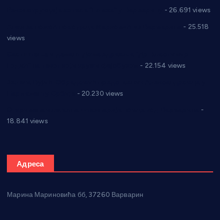
Реконструкција хотела “Плажа” у Варварину
- 26.691 views
Апел за помоћ породици Марковић из Варварина
- 25.518
views
Саопштење и демант Дома здравља “Др Властимир
Годић” на текст који кружи фејсбуком
- 22.154 views
Јелена Вујић-Обрадовић представник Александровца у
Парламенту Србије
- 20.230 views
Откривена илегална штампарија новца код Варварина
-
18.841 views
Адреса
Марина Мариновића бб, 37260 Варварин