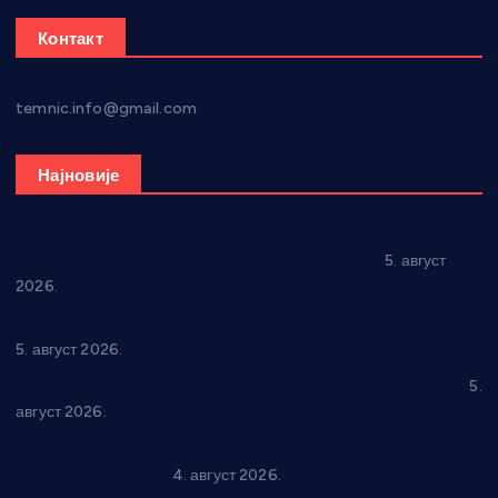
Контакт
temnic.info@gmail.com
Најновије
Александровац спреман за 61. “Жупску бербу”
5. август
2026.
Нова игралишта стижу у Бошњане, Доњи Катун и Парцане
5. август 2026.
У Ћићевцу одржана Конференција клубова Зоне “Запад”
5.
август 2026.
Четири учионице у старом делу ОШ “Јован Курсула”
добијају ново рухо
4. август 2026.