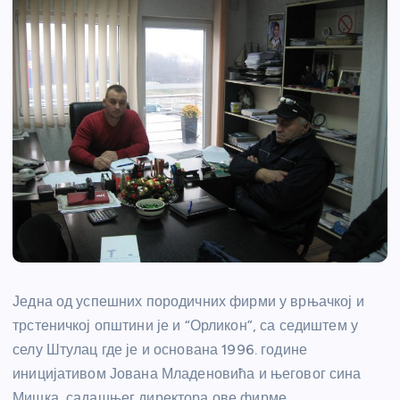
Једна од успешних породичних фирми у врњачкој и
трстеничкој општини је и “Орликон”, са седиштем у
селу Штулац где је и основана 1996. године
иницијативом Јована Младеновића и његовог сина
Мишка, садашњег директора ове фирме.