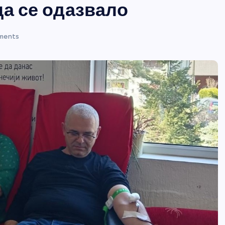
ца се одазвало
ments