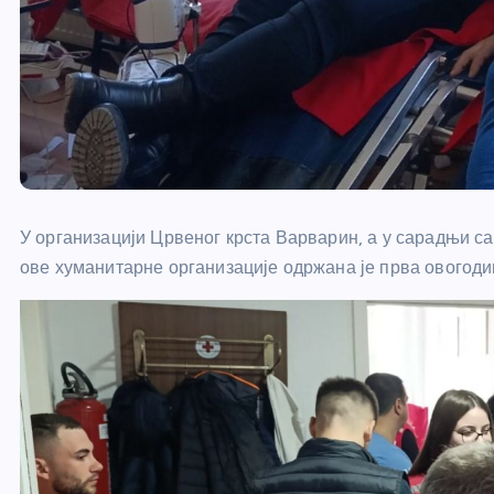
У организацији Црвеног крста Варварин, а у сарадњи са
ове хуманитарне организације одржана је прва овогод