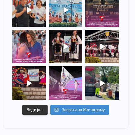
Види још
Запрати на Инстаграму