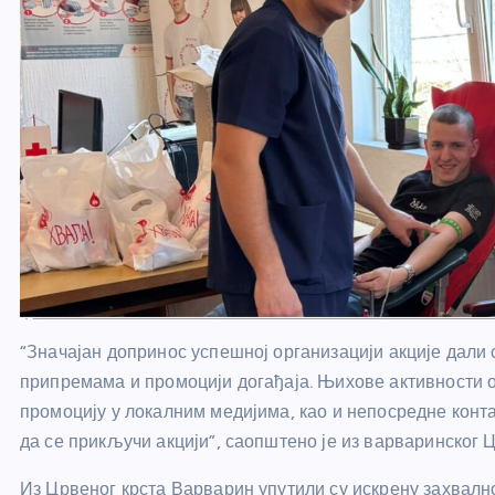
“Значајан допринос успешној организацији акције дали с
припремама и промоцији догађаја. Њихове активности 
промоцију у локалним медијима, као и непосредне конт
да се прикључи акцији”, саопштено је из варваринског Ц
Из Црвеног крста Варварин упутили су искрену захвалн