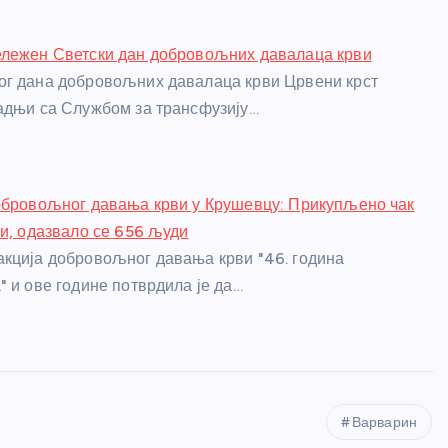
ележен Светски дан добровољних давалаца крви
ог дана добровољних давалаца крви Црвени крст
адњи са Службом за трансфузију…
обровољног давања крви у Крушевцу: Прикупљено чак
ви, одазвало се 656 људи
кција добровољног давања крви "46. година
" и ове године потврдила је да…
Варварин