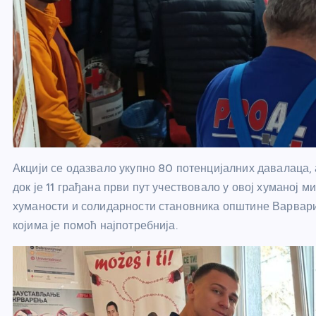
Акцији се одазвало укупно 80 потенцијалних давалаца, 
док је 11 грађана први пут учествовало у овој хуманој м
хуманости и солидарности становника општине Варварин
којима је помоћ најпотребнија.