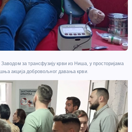
 Заводом за трансфузију крви из Ниша, у просторијама
ишња акција добровољног давања крви.