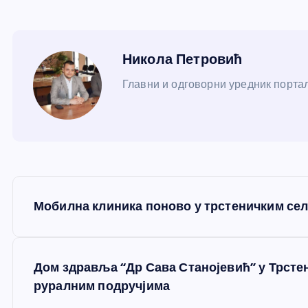
Никола Петровић
Главни и одговорни уредник портал
К
Мобилна клиника поново у трстеничким се
р
е
Дом здравља “Др Сава Станојевић” у Трсте
руралним подручјима