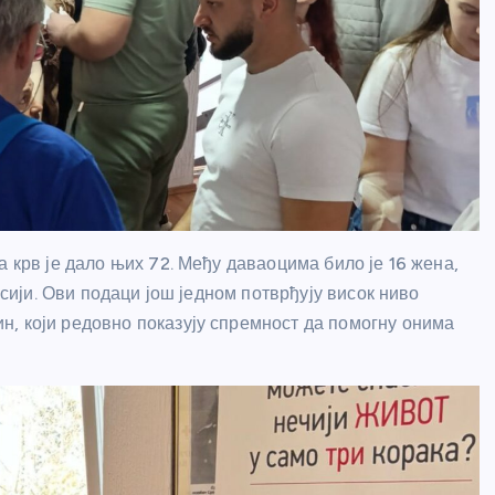
а крв је дало њих 72. Међу даваоцима било је 16 жена,
исији. Ови подаци још једном потврђују висок ниво
, који редовно показују спремност да помогну онима