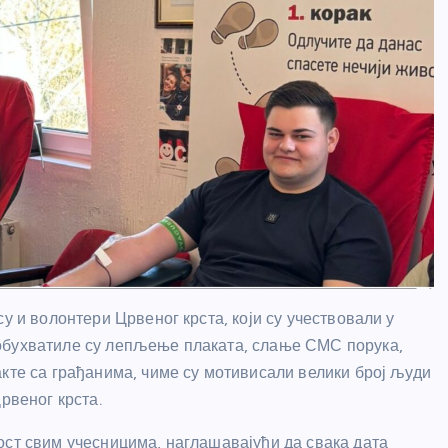
у и волонтери Црвеног крста, који су учествовали у
обухватиле су лепљење плаката, слање СМС порука,
акте са грађанима, чиме су мотивисали велики број људи
рвеног крста.
ост свим учесницима, наглашавајући да свака дата