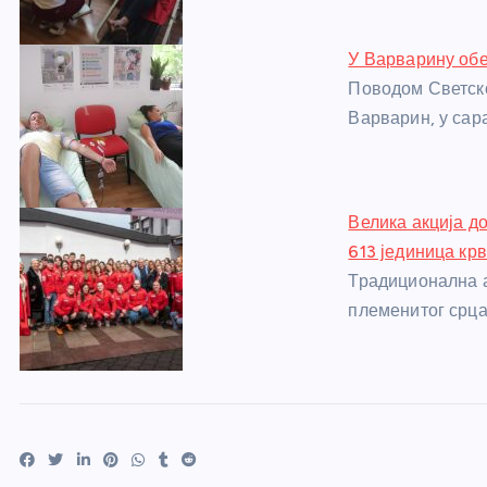
k
У Варварину об
Поводом Светск
Варварин, у сар
Велика акција д
613 јединица кр
Традиционална а
племенитог срца