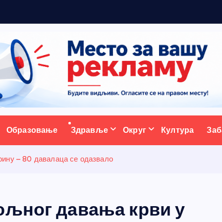
р
а
д
и
ц
ативни портал
Образовање
Здравље
Округ
Култура
Заб
рину – 80 давалаца се одазвало
ољног давања крви у