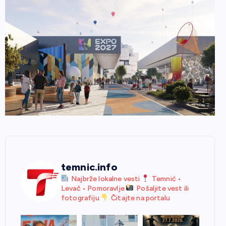
temnic.info
Najbrže lokalne vesti
Temnić •
Levač • Pomoravlje
Pošaljite vest ili
fotografiju
Čitajte na portalu