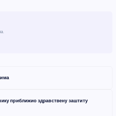
а.
лима
нику приближио здравствену заштиту