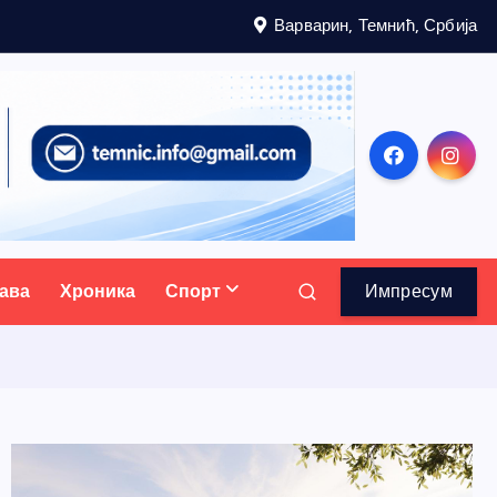
Варварин, Темнић, Србија
ава
Хроника
Спорт
Импресум