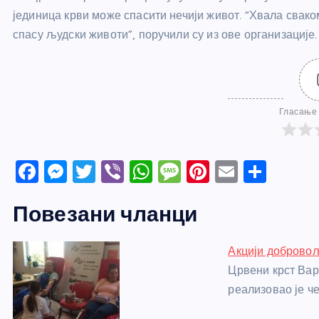
јединица крви може спасити нечији живот. “Хвала свако
спасу људски животи”, поручили су из ове организације.
Гласање 
F
M
T
Vi
W
M
Pi
E
S
a
e
w
b
h
e
nt
m
h
Повезани чланци
c
ss
itt
er
at
ss
er
ail
ar
e
e
er
s
a
e
e
Акцији доброво
b
n
A
g
st
Црвени крст Вар
o
g
p
e
реализовао је ч
o
er
p