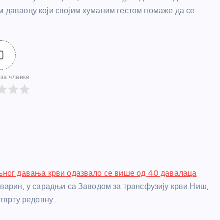
м даваоцу који својим хуманим гестом помаже да се
0
за чланке
љног давања крви одазвало се више од 40 давалаца
варин, у сарадњи са Заводом за трансфузију крви Ниш,
етврту редовну…