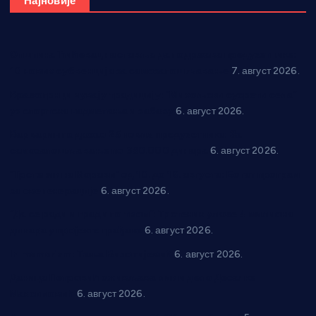
Најновије
Општина Ћићевац наставља да подржава предузетнике:
10 нових субвенција за самозапошљавање
7. август 2026.
Вражогрнци чувају традицију: “Михољски сусрети села”
уз спортска надметања и забаву
6. август 2026.
Варварин подржао 25 нових предузетника: За
самозапошљавање по 380.000 динара
6. август 2026.
“Трстеник на Морави” од 10. до 16. августа: Богат програм
за све генерације
6. август 2026.
“Да се ради и гради по твом”: Трстеник улаже 4 милиона
динара у пројекте грађана
6. август 2026.
In memoriam: Тања Вилотијевић
6. август 2026.
Даница Петровић оживљава лик и дело Десанке
Максимовић
6. август 2026.