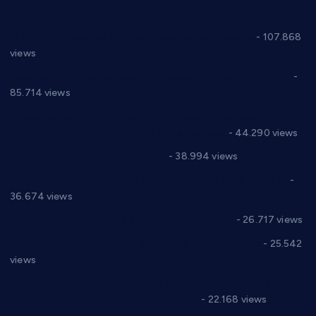
СНС: Осуда говора мржње и насиља над женама
- 107.868
views
Планска искључења електричне енергије за 27.07.2022.
-
85.714 views
Горан Макрагић директор, Ђорђе Бајић спортски
директор новог прволигаша из Варварина
- 44.290 views
Цене на крушевачким пијацама
- 38.994 views
Планска искључења електричне енергије за 19.05.2021.
-
36.674 views
Реконструкција хотела “Плажа” у Варварину
- 26.717 views
Апел за помоћ породици Марковић из Варварина
- 25.542
views
Саопштење и демант Дома здравља “Др Властимир
Годић” на текст који кружи фејсбуком
- 22.168 views