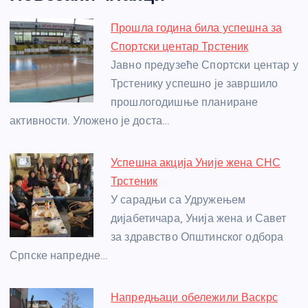
c
ss
itt
er
at
ss
er
ail
ar
e
e
er
s
a
e
e
Прошла година била успешна за
b
n
A
g
st
Спортски центар Трстеник
o
g
p
e
Јавно предузеће Спортски центар у
o
er
p
Трстенику успешно је завршило
прошлогодишње планиране
k
активности. Уложено је доста…
Успешна акција Уније жена СНС
Трстеник
У сарадњи са Удружењем
дијабетичара, Унија жена и Савет
за здравство Општинског одбора
Српске напредне…
Напредњаци обележили Васкрс