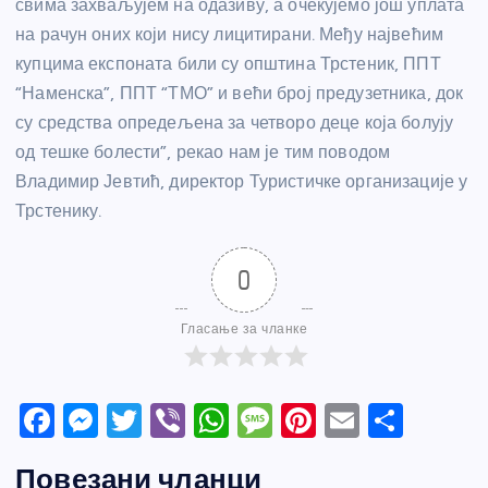
свима захваљујем на одазиву, а очекујемо још уплата
на рачун оних који нису лицитирани. Међу највећим
купцима експоната били су општина Трстеник, ППТ
“Наменска”, ППТ “ТМО” и већи број предузетника, док
су средства опредељена за четворо деце која болују
од тешке болести”, рекао нам је тим поводом
Владимир Јевтић, директор Туристичке организације у
Трстенику.
0
Гласање за чланке
F
M
T
Vi
W
M
Pi
E
S
a
e
w
b
h
e
nt
m
h
Повезани чланци