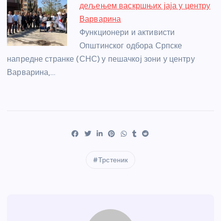
дељењем васкршњих јаја у центру
Варварина
Функционери и активисти
Општинског одбора Српске
напредне странке (СНС) у пешачкој зони у центру
Варварина,…
Трстеник