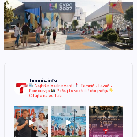
temnic.info
Najbrže lokalne vesti
Temnić • Levač •
Pomoravlje
Pošaljite vest ili fotografiju
Čitajte na portalu