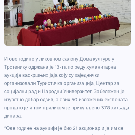
И ове године у ликовном салону Дома културе у
Трстенику одржана је 13-та по реду хуманитарна
аукција васкршњих јаја коју су заједнички
организовали Туристичка организација, Центар за
социјални рад и Народни Универзитет. Забележен је
изузетно добар одзив, а свих 50 изложених експоната
продато је и том приликом је прикупљено 378 хиљада
динара.
“Ове године на аукцији је био 21 акционар и ја им се