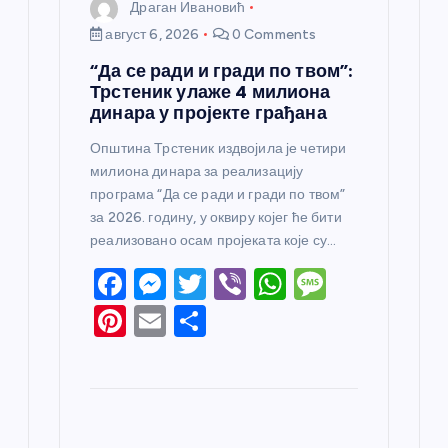
Драган Ивановић
август 6, 2026
0 Comments
“Да се ради и гради по твом”:
Трстеник улаже 4 милиона
динара у пројекте грађана
Општина Трстеник издвојила је четири
милиона динара за реализацију
програма “Да се ради и гради по твом”
за 2026. годину, у оквиру којег ће бити
реализовано осам пројеката које су…
F
M
T
Vi
W
M
a
e
w
b
h
e
Pi
E
S
c
ss
itt
er
at
ss
nt
m
h
e
e
er
s
a
er
ail
ar
b
n
A
g
e
e
o
g
p
e