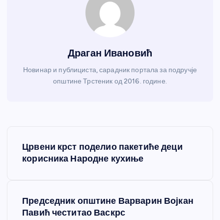
Драган Ивановић
Новинар и публициста, сарадник портала за подручје
општине Трстеник од 2016. године.
К
Црвени крст поделио пакетиће деци
р
корисника Народне кухиње
е
Председник општине Варварин Војкан
т
Павић честитао Васкрс