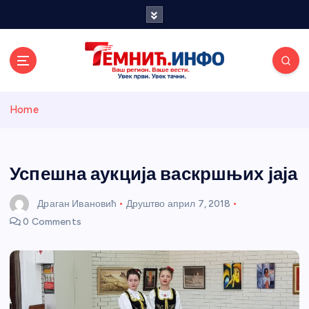
S
k
i
p
t
o
Темнићки
c
Home
o
n
информативн
t
e
Успешна аукција васкршњих јаја
и портал
n
t
Драган Ивановић
Друштво
април 7, 2018
0 Comments