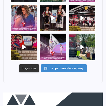
Види још
Запрати на Инстаграму