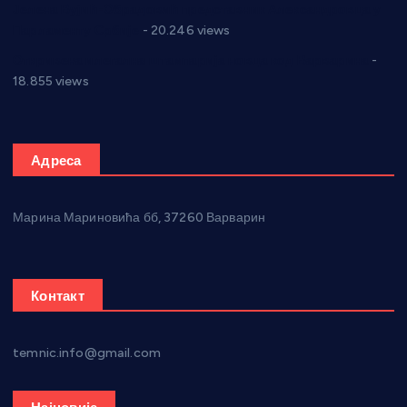
Јелена Вујић-Обрадовић представник Александровца у
Парламенту Србије
- 20.246 views
Откривена илегална штампарија новца код Варварина
-
18.855 views
Адреса
Марина Мариновића бб, 37260 Варварин
Контакт
temnic.info@gmail.com