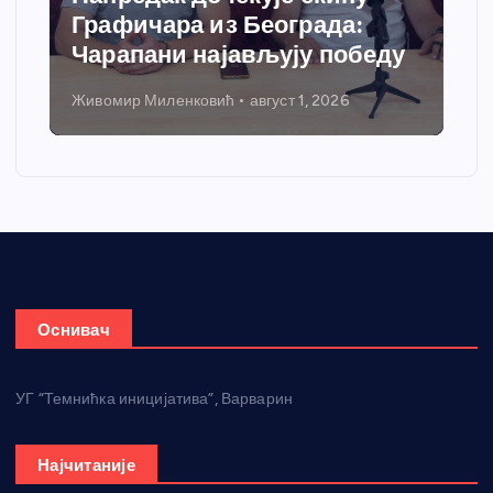
Графичара из Београда:
Чарапани најављују победу
Живомир Миленковић
август 1, 2026
Оснивач
УГ “Темнићка иницијатива”, Варварин
Најчитаније