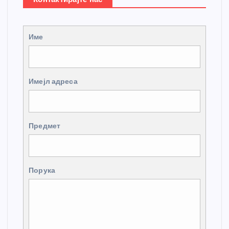
Име
Имејл адреса
Предмет
Порука