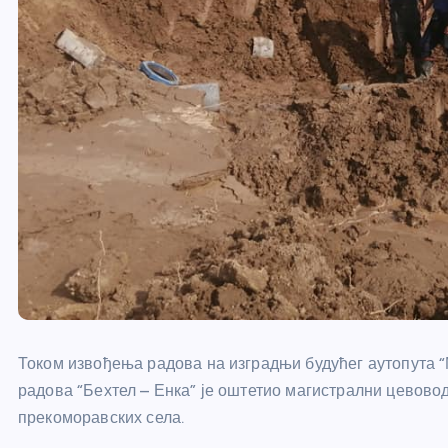
Током извођења радова на изградњи будућег аутопута 
радова “Бехтел – Енка” је оштетио магистрални цевово
прекоморавских села.