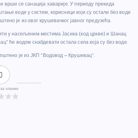
и врши се санација хаварије. У периоду прекида
тање воде у систем, корисници који су остали без воде
тено је из овог крушевачког јавног предузећа.
ити у насељеним местима Јасика (код цркве) и Шанац
ац” ће водом снабдевати остала села која су без воде.
општено је из ЈКП “Водовод – Крушевац”.
0
за чланке