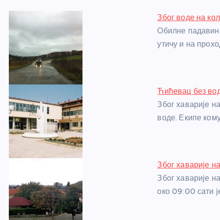
e
e
er
s
a
e
e
Због воде на ко
b
n
A
g
st
Обилне падавине
o
g
p
e
утичу и на прох
o
er
p
k
Ћићевац без вод
Због хаварије н
воде. Екипе ком
Због хаварије н
Због хаварије н
око 09:00 сати ј