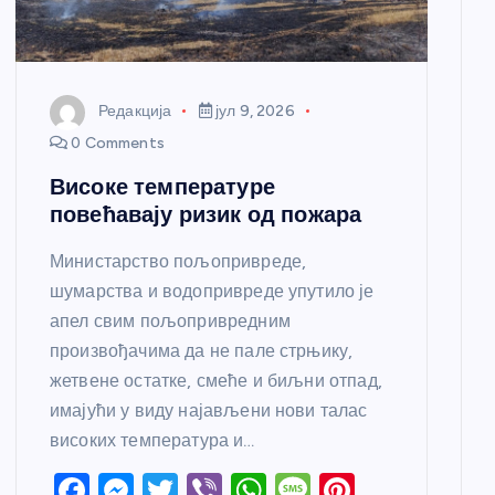
Редакција
јул 9, 2026
0 Comments
Високе температуре
повећавају ризик од пожара
Министарство пољопривреде,
шумарства и водопривреде упутило је
апел свим пољопривредним
произвођачима да не пале стрњику,
жетвене остатке, смеће и биљни отпад,
имајући у виду најављени нови талас
високих температура и…
F
M
T
Vi
W
M
Pi