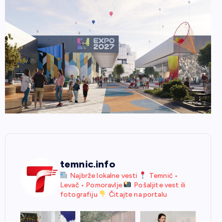
temnic.info
Najbrže lokalne vesti
Temnić •
Levač • Pomoravlje
Pošaljite vest ili
fotografiju
Čitajte na portalu