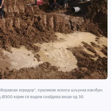
“Моравски коридор”, приликом ископа шљунка извођач
д Ø300 којим се водом снабдева више од 30