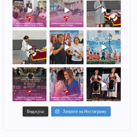
Види још
Запрати на Инстаграму