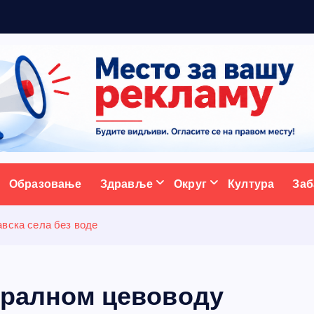
а
с
ативни портал
Образовање
Здравље
Округ
Култура
Заб
авска села без воде
стралном цевоводу