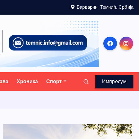
Варварин, Темнић, Србија
ава
Хроника
Спорт
Импресум