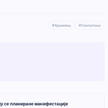
Крушевац
Саопштења
ју се планиране манифестације