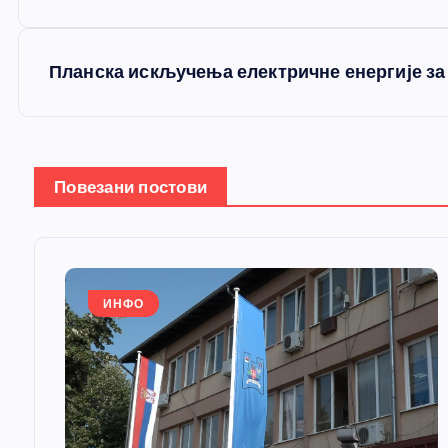
р
е
Планска искључења електричне енергије за 
т
а
Повезани постови
њ
е
ИНФО
ч
л