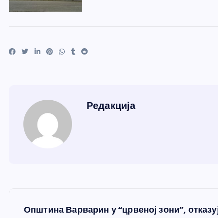
Редакција
К
Општина Варварин у “црвеној зони”, отказу