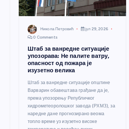
а
н
Никола Петровић
јул 29, 2026
к
0 Comments
Штаб за ванредне ситуације
а
упозорава: Не палите ватру,
опасност од пожара је
изузетно велика
Штаб за ванредне ситуације општине
Варварин обавештава грађане да је,
према упозорењу Републичког
хидрометеоролошког завода (РХМЗ), за
наредне дане прогнозирано веома
топло време уз изузетно високе