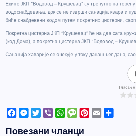
Екипе ЈКП “Водовод – Крушевац” су тренутно на терену 
водоснабдевања, док се не изврши санација квара и пуш
биће снабдевени водом путем покретних цистерни, саопш
Покретна цистерна ЈКП “Крушевац” ће на два сата круж
(код Дома), а покретна цистерна ЈКП “Водовод – Крушев
Санација хаварије се очекује у току данашњег дана, са
Гласање 
F
M
T
Vi
W
M
Pi
E
S
a
e
w
b
h
e
nt
m
h
Повезани чланци
c
ss
itt
er
at
ss
er
ail
ar