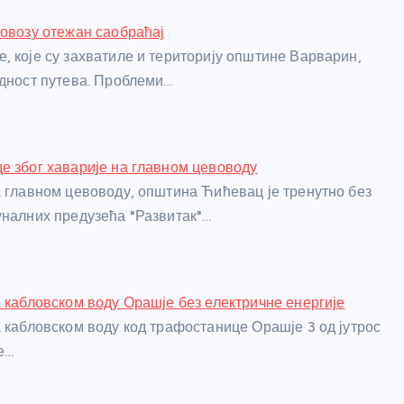
ловозу отежан саобраћај
, које су захватиле и територију општине Варварин,
одност путева. Проблеми…
е због хаварије на главном цевоводу
а главном цевоводу, општина Ћићевац је тренутно без
уналних предузећа "Развитак"…
а кабловском воду Орашје без електричне енергије
а кабловском воду код трафостанице Орашје 3 од јутрос
е…