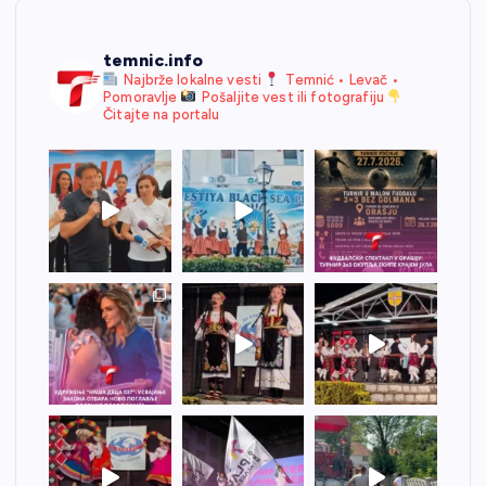
temnic.info
Najbrže lokalne vesti
Temnić • Levač •
Pomoravlje
Pošaljite vest ili fotografiju
Čitajte na portalu