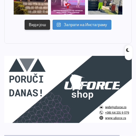
Види још
Запрати на Инстаграму