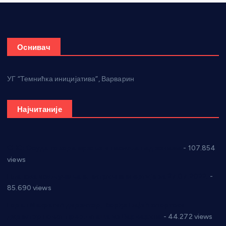
Оснивач
УГ “Темнићка иницијатива”, Варварин
Најчитаније
СНС: Осуда говора мржње и насиља над женама
- 107.854
views
Планска искључења електричне енергије за 27.07.2022.
-
85.690 views
Горан Макрагић директор, Ђорђе Бајић спортски
директор новог прволигаша из Варварина
- 44.272 views