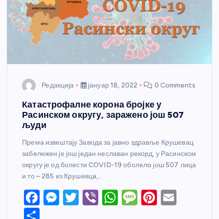
Редакција
јануар 18, 2022
0 Comments
Катастрофалне корона бројке у
Расинском округу, заражено још 507
људи
Према извештају Завода за јавно здравље Крушевац
забележен је још један неславан рекорд, у Расинском
округу је од болести COVID-19 оболелo још 507 лица
и то – 285 из Крушевцa,…
F
M
T
Vi
W
M
Pi
E
a
e
w
b
h
e
nt
m
S