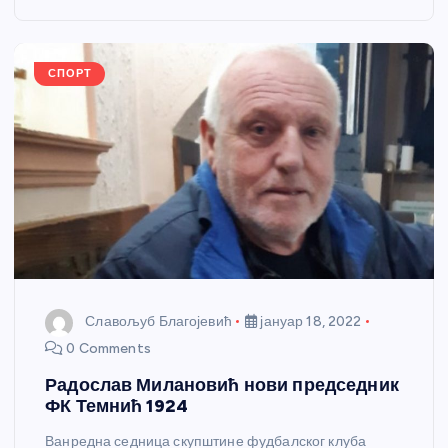
o
g
p
e
o
er
p
k
СПОРТ
Славољуб Благојевић
јануар 18, 2022
0 Comments
Радослав Милановић нови председник
ФК Темнић 1924
Ванредна седница скупштине фудбалског клуба