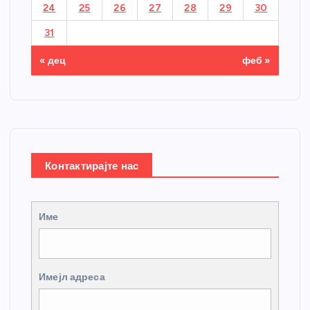
24
25
26
27
28
29
30
31
« дец
феб »
Контактирајте нас
Име
Имејл адреса