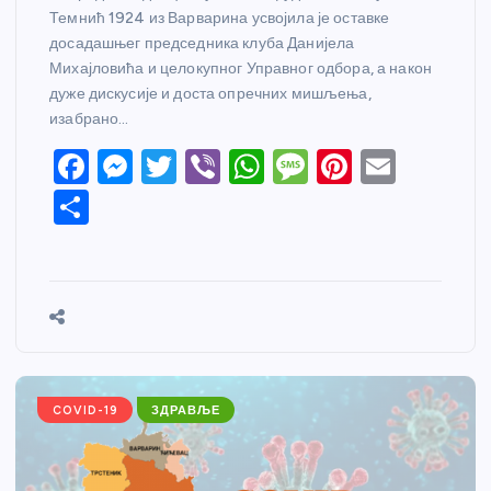
Темнић 1924 из Варварина усвојила је оставке
досадашњег председника клуба Данијела
Михајловића и целокупног Управног одбора, а након
дуже дискусије и доста опречних мишљења,
изабрано…
F
M
T
Vi
W
M
Pi
E
a
e
w
b
h
e
nt
m
S
c
ss
itt
er
at
ss
er
ail
h
e
e
er
s
a
e
ar
b
n
A
g
st
e
o
g
p
e
o
er
p
k
COVID-19
ЗДРАВЉЕ