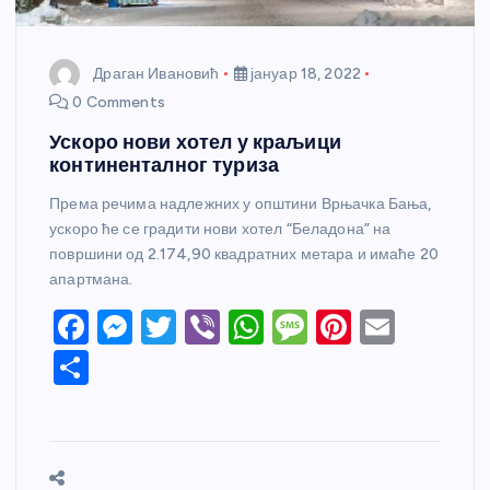
Драган Ивановић
јануар 18, 2022
0 Comments
Ускоро нови хотел у краљици
континенталног туриза
Према речима надлежних у општини Врњачка Бања,
ускоро ће се градити нови хотел “Беладона” на
површини од 2.174,90 квадратних метара и имаће 20
апартмана.
F
M
T
Vi
W
M
Pi
E
a
e
w
b
h
e
nt
m
S
c
ss
itt
er
at
ss
er
ail
h
e
e
er
s
a
e
ar
b
n
A
g
st
e