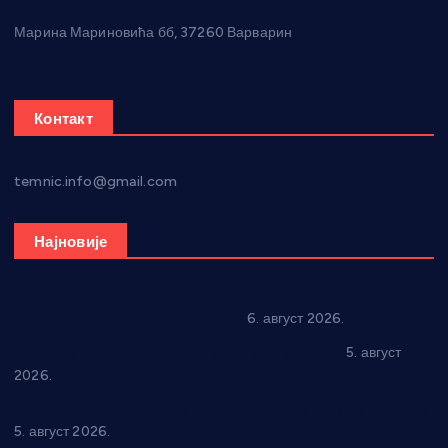
Марина Мариновића бб, 37260 Варварин
Контакт
temnic.info@gmail.com
Најновије
In memoriam: Тања Вилотијевић
6. август 2026.
Александровац спреман за 61. “Жупску бербу”
5. август
2026.
Нова игралишта стижу у Бошњане, Доњи Катун и Парцане
5. август 2026.