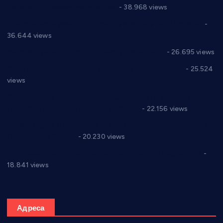
Цене на крушевачким пијацама
- 38.968 views
Планска искључења електричне енергије за 19.05.2021.
-
36.644 views
Реконструкција хотела “Плажа” у Варварину
- 26.695 views
Апел за помоћ породици Марковић из Варварина
- 25.524
views
Саопштење и демант Дома здравља “Др Властимир
Годић” на текст који кружи фејсбуком
- 22.156 views
Јелена Вујић-Обрадовић представник Александровца у
Парламенту Србије
- 20.230 views
Откривена илегална штампарија новца код Варварина
-
18.841 views
Адреса