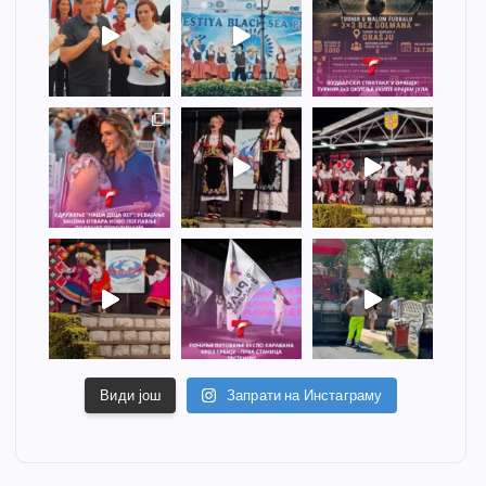
Види још
Запрати на Инстаграму