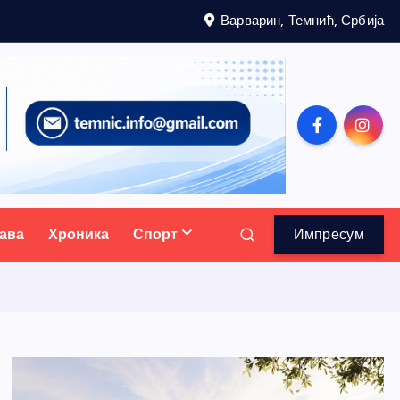
Варварин, Темнић, Србија
ава
Хроника
Спорт
Импресум