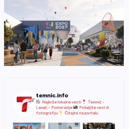
temnic.info
Najbrže lokalne vesti
Temnić •
Levač • Pomoravlje
Pošaljite vest ili
fotografiju
Čitajte na portalu