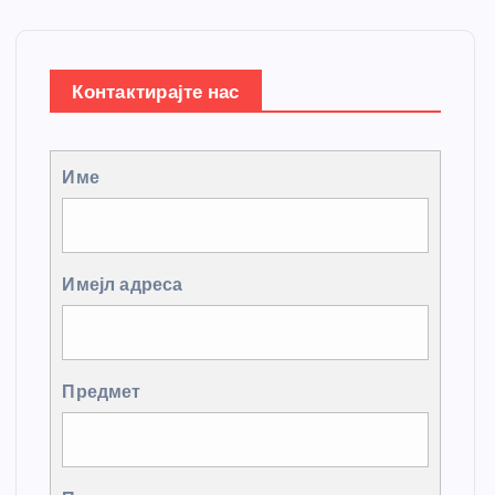
Контактирајте нас
Име
Имејл адреса
Предмет