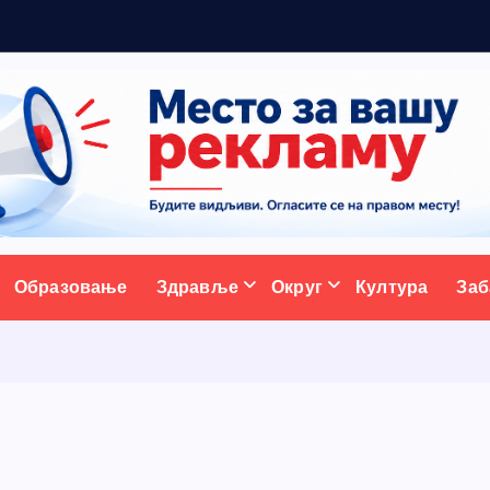
ативни портал
Образовање
Здравље
Округ
Култура
Заб