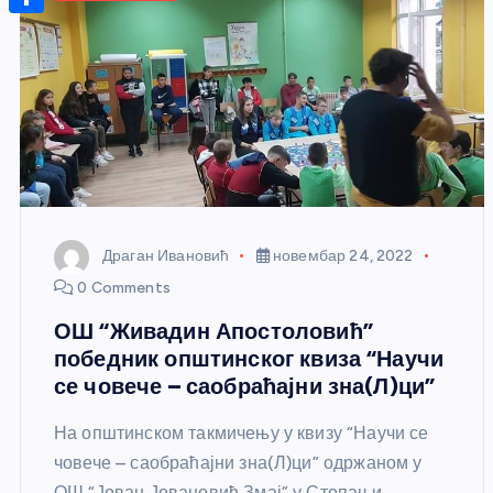
r
s
n
m
A
S
a
t
a
p
h
g
e
i
p
a
e
r
l
r
e
e
s
t
Драган Ивановић
новембар 24, 2022
0 Comments
ОШ “Живадин Апостоловић”
победник општинског квиза “Научи
се човече – саобраћајни зна(Л)ци”
На општинском такмичењу у квизу “Научи се
човече – саобраћајни зна(Л)ци” одржаном у
ОШ “Јован Јовановић Змај” у Стопањи,