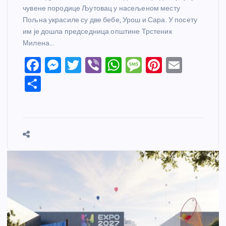
чувене породице Љутовац у насељеном месту
Пољна украсиле су две бебе, Урош и Сара. У посету
им је дошла председница општине Трстеник
Милена…
F
M
T
Vi
W
M
Pi
E
a
e
w
b
h
e
nt
m
S
c
ss
itt
er
at
ss
er
ail
h
e
e
er
s
a
e
ar
b
n
A
g
st
e
o
g
p
e
o
er
p
k