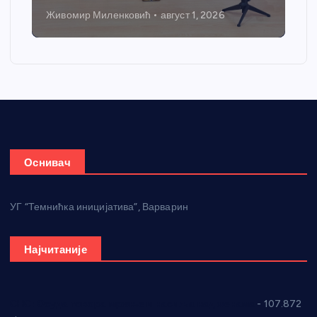
Живомир Миленковић
август 1, 2026
Оснивач
УГ “Темнићка иницијатива”, Варварин
Најчитаније
СНС: Осуда говора мржње и насиља над женама
- 107.872