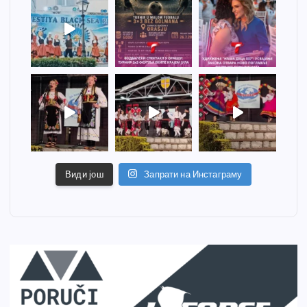
Види још
Запрати на Инстаграму