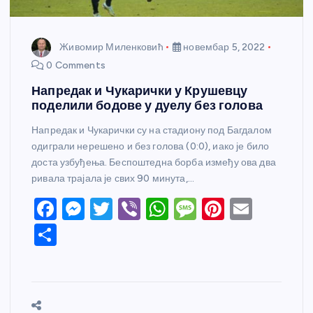
Живомир Миленковић
новембар 5, 2022
0 Comments
Напредак и Чукарички у Крушевцу
поделили бодове у дуелу без голова
Напредак и Чукарички су на стадиону под Багдалом
одиграли нерешено и без голова (0:0), иако је било
доста узбуђења. Беспоштедна борба између ова два
ривала трајала је свих 90 минута,…
F
M
T
Vi
W
M
Pi
E
a
e
w
b
h
e
nt
m
S
c
ss
itt
er
at
ss
er
ail
h
e
e
er
s
a
e
ar
b
n
A
g
st
e