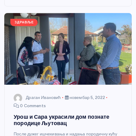
o
g
p
e
o
er
p
k
ЗДРАВЉЕ
Драган Ивановић
новембар 5, 2022
0 Comments
Урош и Сара украсили дом познате
породице Љутовац
После дужег ишчекивања и надања породичну кућу