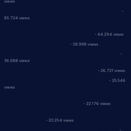
views
Планска искључења електричне енергије за 27.07.2022.
-
85.724 views
Горан Макрагић директор, Ђорђе Бајић спортски
директор новог прволигаша из Варварина
- 44.294 views
Цене на крушевачким пијацама
- 38.998 views
Планска искључења електричне енергије за 19.05.2021.
-
36.688 views
Реконструкција хотела “Плажа” у Варварину
- 26.721 views
Апел за помоћ породици Марковић из Варварина
- 25.546
views
Саопштење и демант Дома здравља “Др Властимир
Годић” на текст који кружи фејсбуком
- 22.176 views
Јелена Вујић-Обрадовић представник Александровца у
Парламенту Србије
- 20.254 views
Откривена илегална штампарија новца код Варварина
-