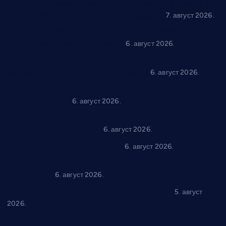
Општина Ћићевац наставља да подржава предузетнике:
10 нових субвенција за самозапошљавање
7. август 2026.
Вражогрнци чувају традицију: “Михољски сусрети села”
уз спортска надметања и забаву
6. август 2026.
Варварин подржао 25 нових предузетника: За
самозапошљавање по 380.000 динара
6. август 2026.
“Трстеник на Морави” од 10. до 16. августа: Богат програм
за све генерације
6. август 2026.
“Да се ради и гради по твом”: Трстеник улаже 4 милиона
динара у пројекте грађана
6. август 2026.
In memoriam: Тања Вилотијевић
6. август 2026.
Даница Петровић оживљава лик и дело Десанке
Максимовић
6. август 2026.
Александровац спреман за 61. “Жупску бербу”
5. август
2026.
Нова игралишта стижу у Бошњане, Доњи Катун и Парцане