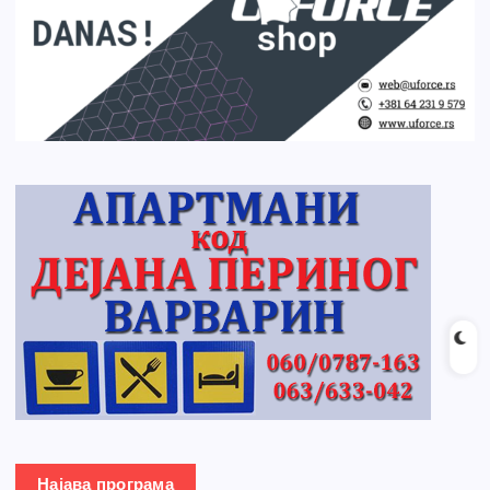
Најава програма