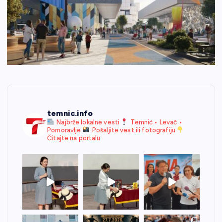
temnic.info
Najbrže lokalne vesti
Temnić • Levač •
Pomoravlje
Pošaljite vest ili fotografiju
Čitajte na portalu