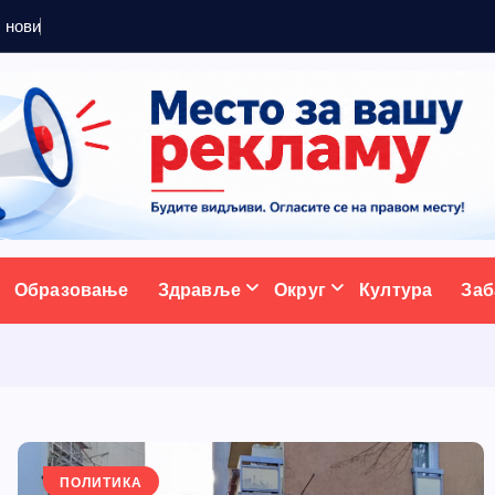
5
н
о
в
и
х
п
р
е
д
у
з
е
т
ативни портал
Образовање
Здравље
Округ
Култура
Заб
ПОЛИТИКА