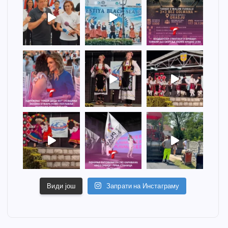
Види још
Запрати на Инстаграму