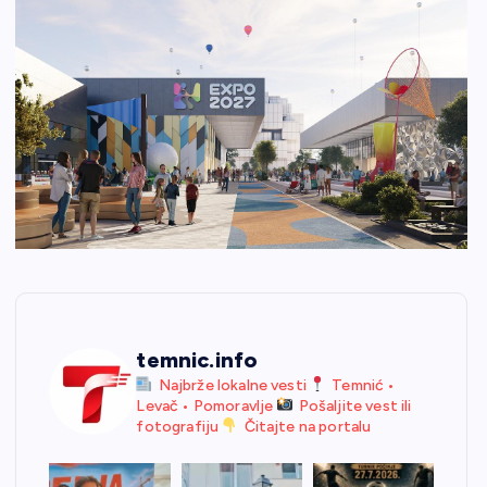
temnic.info
Najbrže lokalne vesti
Temnić •
Levač • Pomoravlje
Pošaljite vest ili
fotografiju
Čitajte na portalu