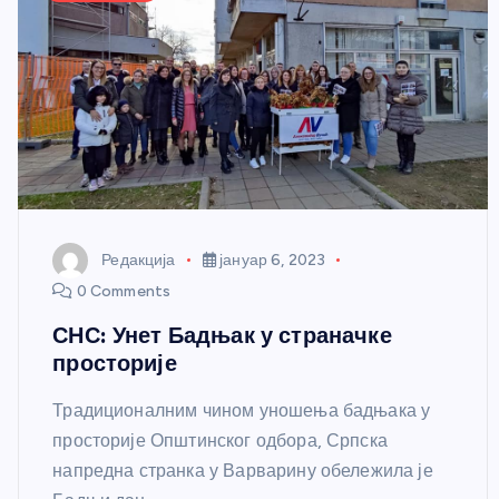
Редакција
јануар 6, 2023
0 Comments
СНС: Унет Бадњак у страначке
просторије
Традиционалним чином уношења бадњака у
просторије Општинског одбора, Српска
напредна странка у Варварину обележила је