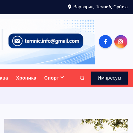
Варварин, Темнић, Србија
ава
Хроника
Спорт
Импресум