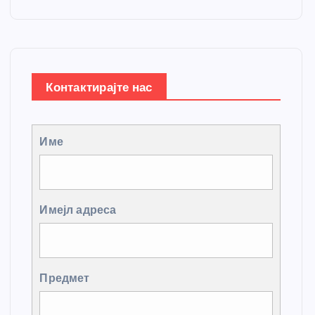
Контактирајте нас
Име
Имејл адреса
Предмет