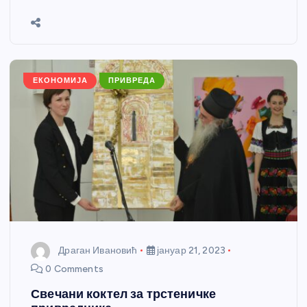
b
n
A
g
st
e
o
g
p
e
o
er
p
k
ЕКОНОМИЈА
ПРИВРЕДА
Драган Ивановић
јануар 21, 2023
0 Comments
Свечани коктел за трстеничке