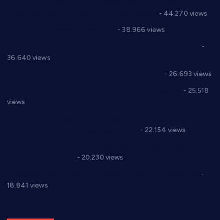
Горан Макрагић директор, Ђорђе Бајић спортски
директор новог прволигаша из Варварина
- 44.270 views
Цене на крушевачким пијацама
- 38.966 views
Планска искључења електричне енергије за 19.05.2021.
-
36.640 views
Реконструкција хотела “Плажа” у Варварину
- 26.693 views
Апел за помоћ породици Марковић из Варварина
- 25.518
views
Саопштење и демант Дома здравља “Др Властимир
Годић” на текст који кружи фејсбуком
- 22.154 views
Јелена Вујић-Обрадовић представник Александровца у
Парламенту Србије
- 20.230 views
Откривена илегална штампарија новца код Варварина
-
18.841 views