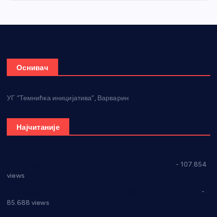
Оснивач
УГ “Темнићка иницијатива”, Варварин
Најчитаније
СНС: Осуда говора мржње и насиља над женама
- 107.854
views
Планска искључења електричне енергије за 27.07.2022.
-
85.688 views