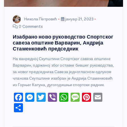
Никола Петровић
јануар 21, 2023
0 Comments
Изабрано ново руководство Спортског
савеза општине Варварин, Андрија
Стаменковић председник
На ванредној Скупштини Спортског савеза општине
Варварин, одржаној због оставке бившег руководства,
за новог председника Савеза једногласном одлуком
чланова Скупштине изабран је Андрија Стаменковић
из Горњег Катуна, дугогодишњи спортски радник.
F
M
T
Vi
W
M
Pi
E
a
e
w
b
h
e
nt
m
S
c
ss
itt
er
at
ss
er
ail
h
e
e
er
s
a
e
ar