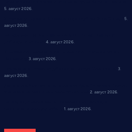
Нова игралишта стижу у Бошњане, Доњи Катун и Парцане
5. август 2026.
У Ћићевцу одржана Конференција клубова Зоне “Запад”
5.
август 2026.
Четири учионице у старом делу ОШ “Јован Курсула”
добијају ново рухо
4. август 2026.
Књижевност, музика, спорт и уметност током августа у
Варварину
3. август 2026.
Трстеничанин освојио јубиларни циклус “Слагалице”
3.
август 2026.
Делегација Крушевца на прослави Дана Липецка у Русији:
Унапређење сарадње у свим областима
2. август 2026.
Напредак дочекује екипу Графичара из Београда:
Чарапани најављују победу
1. август 2026.