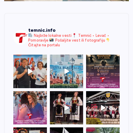
temnic.info
Najbrže lokalne vesti
Temnić • Levač •
Pomoravlje
Pošaljite vest ili fotografiju
Čitajte na portalu