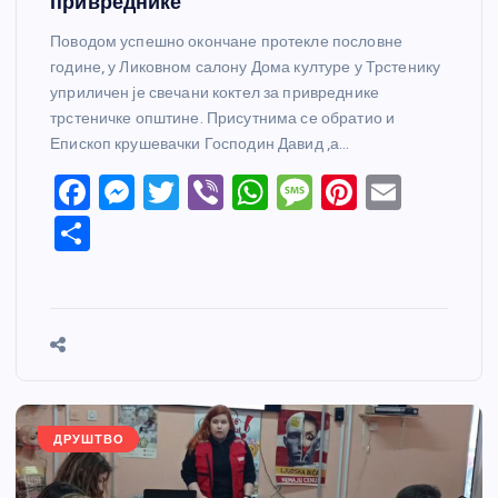
привреднике
Поводом успешно окончане протекле пословне
године, у Ликовном салону Дома културе у Трстенику
уприличен је свечани коктел за привреднике
трстеничке општине. Присутнима се обратио и
Епископ крушевачки Господин Давид ,а…
F
M
T
Vi
W
M
Pi
E
a
e
w
b
h
e
nt
m
S
c
ss
itt
er
at
ss
er
ail
h
e
e
er
s
a
e
ar
b
n
A
g
st
e
o
g
p
e
o
er
p
k
ДРУШТВО