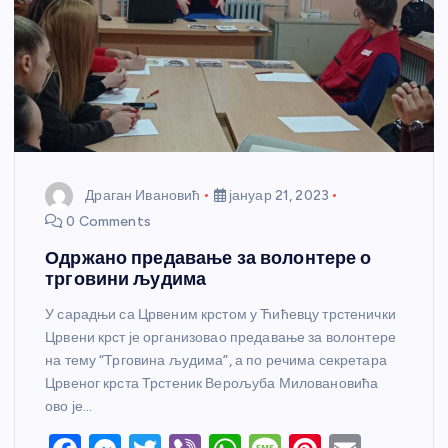
Драган Ивановић
јануар 21, 2023
0 Comments
Одржано предавање за волонтере о
трговини људима
У сарадњи са Црвеним крстом у Ћићевцу трстенички
Црвени крст је организовао предавање за волонтере
на тему “Трговина људима”, а по речима секретара
Црвеног крста Трстеник Верољуба Миловановића
ово је…