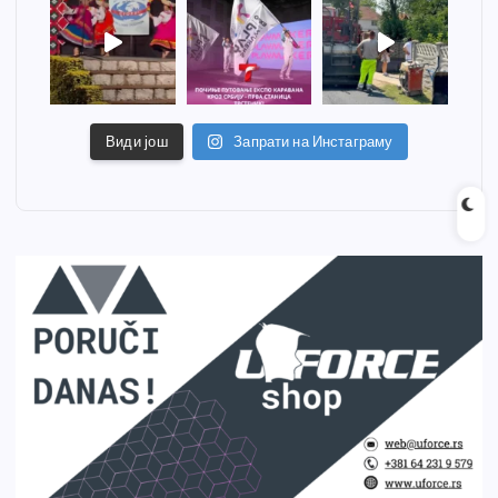
Види још
Запрати на Инстаграму