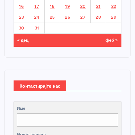
16
17
18
19
20
21
22
23
24
25
26
27
28
29
30
31
« дец
феб »
Контактирајте нас
Име
Имејл адреса