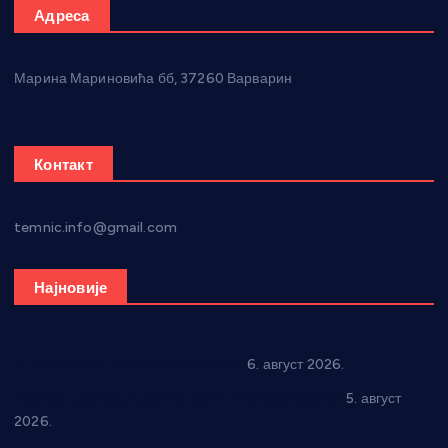
Адреса
Марина Мариновића бб, 37260 Варварин
Контакт
temnic.info@gmail.com
Најновије
In memoriam: Тања Вилотијевић
6. август 2026.
Александровац спреман за 61. “Жупску бербу”
5. август
2026.