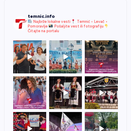
temnic.info
Najbrže lokalne vesti
Temnić • Levač •
Pomoravlje
Pošaljite vest ili fotografiju
Čitajte na portalu