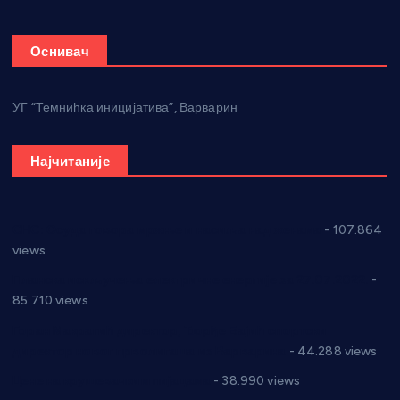
Оснивач
УГ “Темнићка иницијатива”, Варварин
Најчитаније
СНС: Осуда говора мржње и насиља над женама
- 107.864
views
Планска искључења електричне енергије за 27.07.2022.
-
85.710 views
Горан Макрагић директор, Ђорђе Бајић спортски
директор новог прволигаша из Варварина
- 44.288 views
Цене на крушевачким пијацама
- 38.990 views