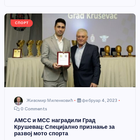
o
g
p
e
o
er
p
k
СПОРТ
Живомир Миленковић
фебруар 4, 2023
0 Comments
АМСС и МСС наградили Град
Крушевац: Специјално признање за
развој мото спорта