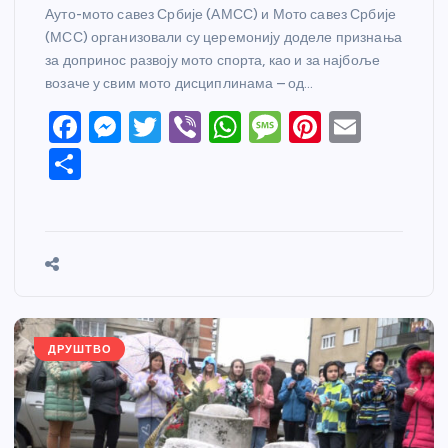
Ауто-мото савез Србије (АМСС) и Мото савез Србије
(МСС) организовали су церемонију доделе признања
за допринос развоју мото спорта, као и за најбоље
возаче у свим мото дисциплинама – од…
F
M
T
Vi
W
M
Pi
E
a
e
w
b
h
e
nt
m
S
c
ss
itt
er
at
ss
er
ail
h
e
e
er
s
a
e
ar
b
n
A
g
st
e
o
g
p
e
o
er
p
k
ДРУШТВО