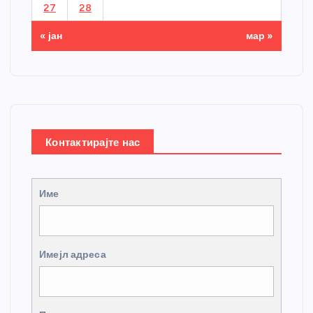
27
28
« јан
мар »
Контактирајте нас
Име
Имејл адреса