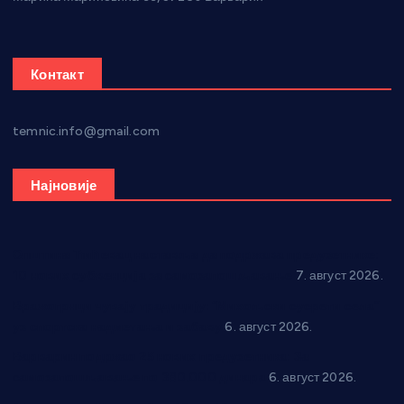
Контакт
temnic.info@gmail.com
Најновије
Општина Ћићевац наставља да подржава предузетнике:
10 нових субвенција за самозапошљавање
7. август 2026.
Вражогрнци чувају традицију: “Михољски сусрети села”
уз спортска надметања и забаву
6. август 2026.
Варварин подржао 25 нових предузетника: За
самозапошљавање по 380.000 динара
6. август 2026.