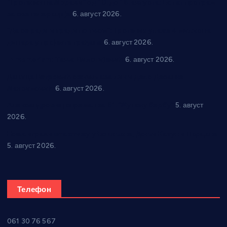
“Трстеник на Морави” од 10. до 16. августа: Богат програм
за све генерације
6. август 2026.
“Да се ради и гради по твом”: Трстеник улаже 4 милиона
динара у пројекте грађана
6. август 2026.
In memoriam: Тања Вилотијевић
6. август 2026.
Даница Петровић оживљава лик и дело Десанке
Максимовић
6. август 2026.
Александровац спреман за 61. “Жупску бербу”
5. август
2026.
Нова игралишта стижу у Бошњане, Доњи Катун и Парцане
5. август 2026.
Телефон
061 30 76 567