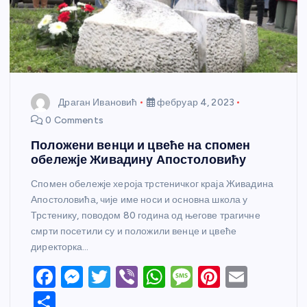
Драган Ивановић
фебруар 4, 2023
0 Comments
Положени венци и цвеће на спомен
обележје Живадину Апостоловићу
Спомен обележје хероја трстеничког краја Живадина
Апостоловића, чије име носи и основна школа у
Трстенику, поводом 80 година од његове трагичне
смрти посетили су и положили венце и цвеће
директорка…
F
M
T
Vi
W
M
Pi
E
a
e
w
b
h
e
nt
m
S