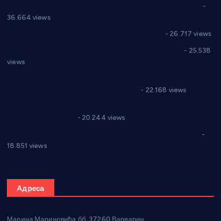
Планска искључења електричне енергије за 19.05.2021.
-
36.664 views
Реконструкција хотела “Плажа” у Варварину
- 26.717 views
Апел за помоћ породици Марковић из Варварина
- 25.538
views
Саопштење и демант Дома здравља “Др Властимир
Годић” на текст који кружи фејсбуком
- 22.168 views
Јелена Вујић-Обрадовић представник Александровца у
Парламенту Србије
- 20.244 views
Откривена илегална штампарија новца код Варварина
-
18.851 views
Адреса
Марина Мариновића бб, 37260 Варварин