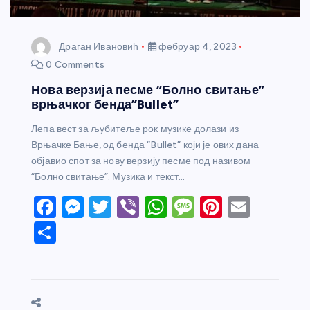
Драган Ивановић
фебруар 4, 2023
0 Comments
Нова верзија песме “Болно свитање”
врњачког бенда”Bullet”
Лепа вест за љубитеље рок музике долази из
Врњачке Бање, од бенда “Bullet” који је ових дана
објавио спот за нову верзију песме под називом
“Болно свитање”. Музика и текст…
F
M
T
Vi
W
M
Pi
E
a
e
w
b
h
e
nt
m
S
c
ss
itt
er
at
ss
er
ail
h
e
e
er
s
a
e
ar
b
n
A
g
st
e