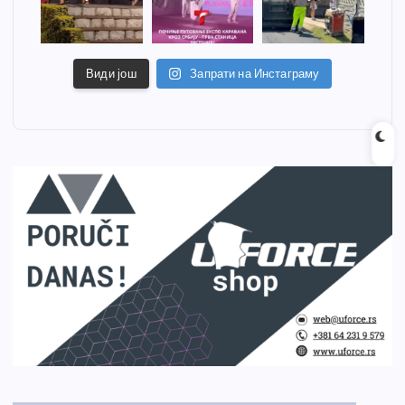
Види још
Запрати на Инстаграму