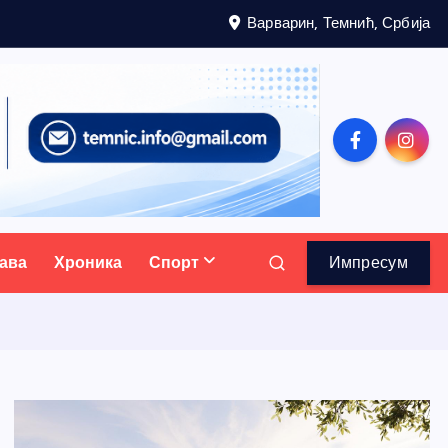
Варварин, Темнић, Србија
ава
Хроника
Спорт
Импресум