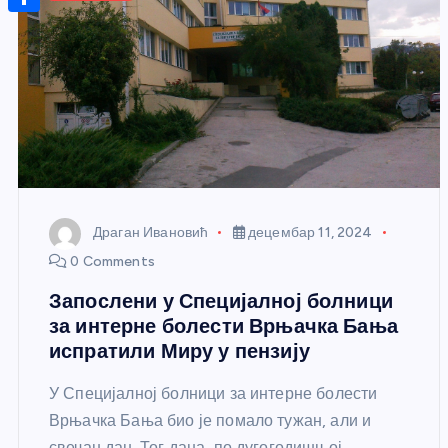
r
s
n
m
A
S
a
t
a
p
h
g
e
i
p
a
e
r
l
r
e
e
s
t
Драган Ивановић
децембар 11, 2024
0 Comments
Запослени у Специјалној болници
за интерне болести Врњачка Бања
испратили Миру у пензију
У Специјалној болници за интерне болести
Врњачка Бања био је помало тужан, али и
свечан дан. Тог дана, по дугогодишњој