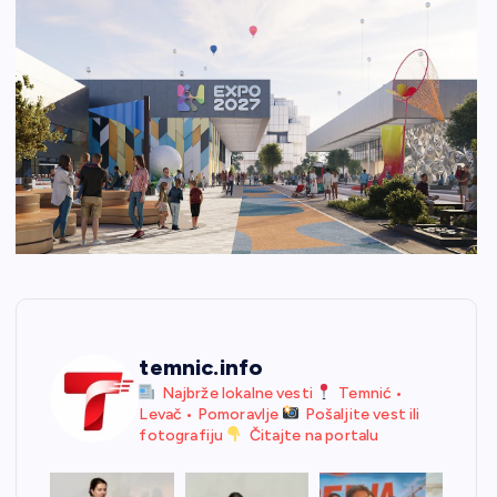
temnic.info
Najbrže lokalne vesti
Temnić •
Levač • Pomoravlje
Pošaljite vest ili
fotografiju
Čitajte na portalu