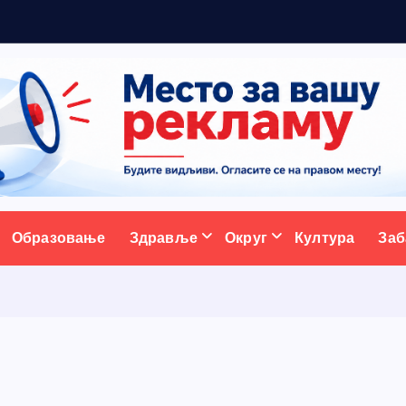
ативни портал
Образовање
Здравље
Округ
Култура
Заб