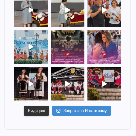
Види још
Запрати на Инстаграму