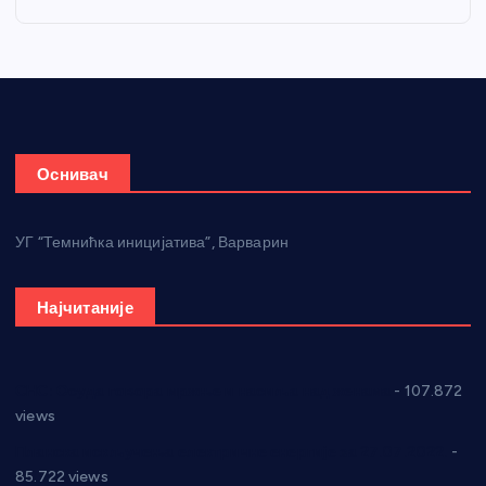
Оснивач
УГ “Темнићка иницијатива”, Варварин
Најчитаније
СНС: Осуда говора мржње и насиља над женама
- 107.872
views
Планска искључења електричне енергије за 27.07.2022.
-
85.722 views