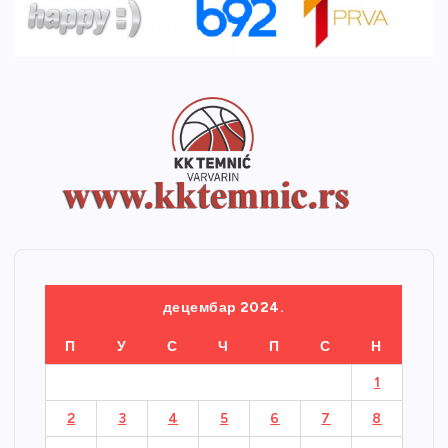
децембар 2024.
П
У
С
Ч
П
С
Н
1
2
3
4
5
6
7
8