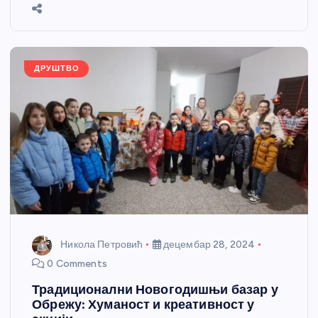
b
n
A
g
st
e
o
g
p
e
o
er
p
k
ДРУШТВО
Никола Петровић
децембар 28, 2024
0 Comments
Традиционални Новогодишњи базар у
Обрежу: Хуманост и креативност у