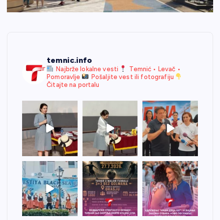
temnic.info
Najbrže lokalne vesti
Temnić • Levač •
Pomoravlje
Pošaljite vest ili fotografiju
Čitajte na portalu