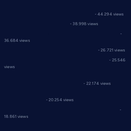
Горан Макрагић директор, Ђорђе Бајић спортски
директор новог прволигаша из Варварина
- 44.294 views
Цене на крушевачким пијацама
- 38.998 views
Планска искључења електричне енергије за 19.05.2021.
-
36.684 views
Реконструкција хотела “Плажа” у Варварину
- 26.721 views
Апел за помоћ породици Марковић из Варварина
- 25.546
views
Саопштење и демант Дома здравља “Др Властимир
Годић” на текст који кружи фејсбуком
- 22.174 views
Јелена Вујић-Обрадовић представник Александровца у
Парламенту Србије
- 20.254 views
Откривена илегална штампарија новца код Варварина
-
18.861 views