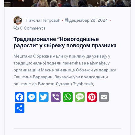
Никола Петровић
децембар 28, 2024
0 Comments
Традиционалне “Новогодишње
радости” у Обрежу поводом празника
Мештани Обрежа имали су прилику да уживају у
традиционалној подели пакетића за најмлађе, у
организацији Месне заједнице Обреж и уз подршку
Општине Варварин. Захваљујући председници
општине др Виолети Лутовац Ђурђевић,…
F
M
T
Vi
W
M
Pi
E
a
e
w
b
h
e
nt
m
S
c
ss
itt
er
at
ss
er
ail
h
e
e
er
s
a
e
ar