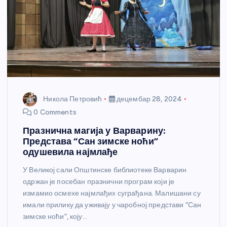
Никола Петровић
децембар 28, 2024
0 Comments
Празнична магија у Варварину:
Представа “Сан зимске ноћи”
одушевила најмлађе
У Великој сали Општинске библиотеке Варварин
одржан је посебан празнични програм који је
измамио осмехе најмлађих суграђана. Малишани су
имали прилику да уживају у чаробној представи “Сан
зимске ноћи”, коју…