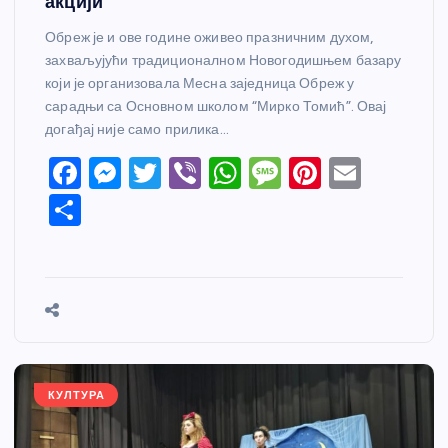
акцији
Обреж је и ове године оживео празничним духом,
захваљујући традиционалном Новогодишњем базару
који је организовала Месна заједница Обреж у
сарадњи са Основном школом “Мирко Томић”. Овај
догађај није само прилика…
F
M
T
Vi
W
M
Pi
E
a
e
w
b
h
e
nt
m
S
c
ss
itt
er
at
ss
er
ail
h
e
e
er
s
a
e
ar
b
n
A
g
st
e
o
g
p
e
o
er
p
k
КУЛТУРА