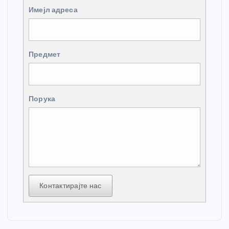
Имејл адреса
Предмет
Порука
Контактирајте нас