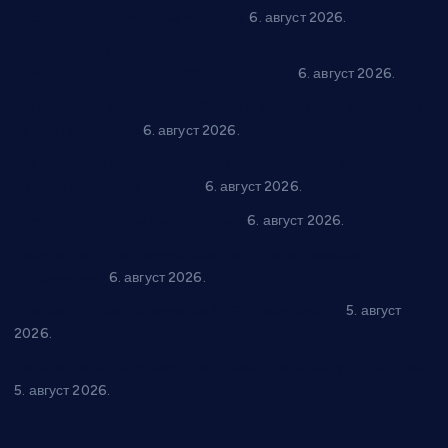
уз спортска надметања и забаву
6. август 2026.
Варварин подржао 25 нових предузетника: За
самозапошљавање по 380.000 динара
6. август 2026.
“Трстеник на Морави” од 10. до 16. августа: Богат програм
за све генерације
6. август 2026.
“Да се ради и гради по твом”: Трстеник улаже 4 милиона
динара у пројекте грађана
6. август 2026.
In memoriam: Тања Вилотијевић
6. август 2026.
Даница Петровић оживљава лик и дело Десанке
Максимовић
6. август 2026.
Александровац спреман за 61. “Жупску бербу”
5. август
2026.
Нова игралишта стижу у Бошњане, Доњи Катун и Парцане
5. август 2026.