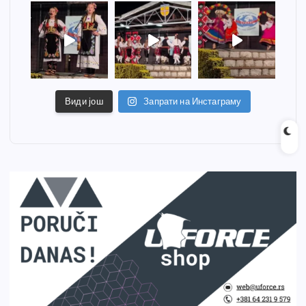
Види још
Запрати на Инстаграму