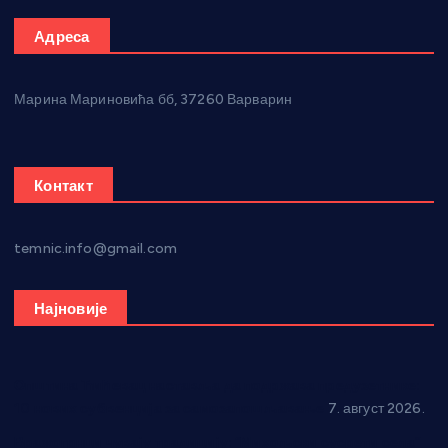
Адреса
Марина Мариновића бб, 37260 Варварин
Контакт
temnic.info@gmail.com
Најновије
Општина Ћићевац наставља да подржава предузетнике:
10 нових субвенција за самозапошљавање
7. август 2026.
Вражогрнци чувају традицију: “Михољски сусрети села”