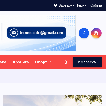
Варварин, Темнић, Србија
ава
Хроника
Спорт
Импресум