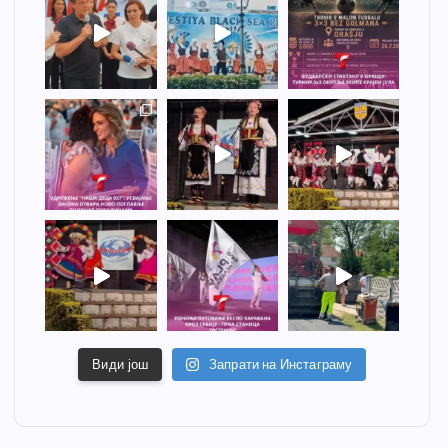
Види још
Запрати на Инстаграму