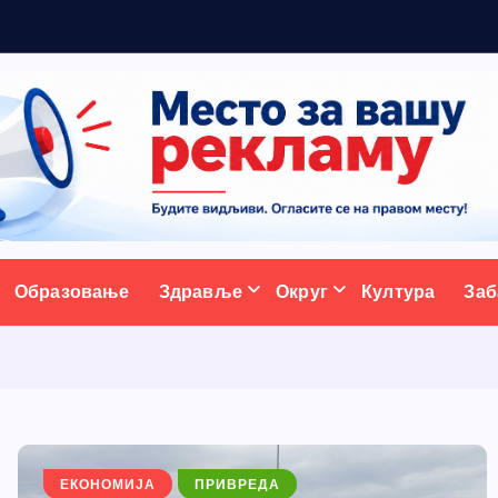
ативни портал
Образовање
Здравље
Округ
Култура
Заб
ЕКОНОМИЈА
ПРИВРЕДА