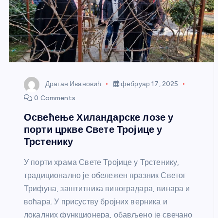
Драган Ивановић
фебруар 17, 2025
0 Comments
Освећење Хиландарске лозе у
порти цркве Свете Тројице у
Трстенику
У порти храма Свете Тројице у Трстенику,
традиционално је обележен празник Светог
Трифуна, заштитника виноградара, винара и
воћара. У присуству бројних верника и
локалних функционера, обављено је свечано