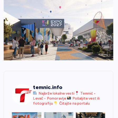
temnic.info
Najbrže lokalne vesti
Temnić •
Levač • Pomoravlje
Pošaljite vest ili
fotografiju
Čitajte na portalu