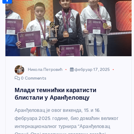
r
s
n
m
A
S
a
t
a
p
h
g
e
i
p
a
e
r
l
r
e
e
s
t
Никола Петровић
фебруар 17, 2025
0 Comments
Млади темнићки каратисти
блистали у Аранђеловцу
Аранђеловац је овог викенда, 15. и 16.
фебруара 2025. године, био домаћин великог
интернационалног турнира “Аранђеловац