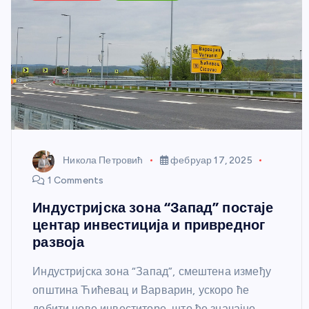
Никола Петровић
фебруар 17, 2025
1 Comments
Индустријска зона “Запад” постаје
центар инвестиција и привредног
развоја
Индустријска зона “Запад”, смештена између
општина Ћићевац и Варварин, ускоро ће
добити нове инвеститоре, што ће значајно