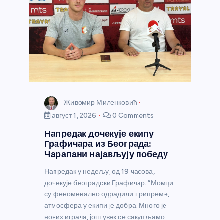
Живомир Миленковић
август 1, 2026
0 Comments
Напредак дочекује екипу
Графичара из Београда:
Чарапани најављују победу
Напредак у недељу, од 19 часова,
дочекује београдски Графичар. “Момци
су феноменално одрадили припреме,
атмосфера у екипи је добра. Много је
нових играча, још увек се сакупљамо.