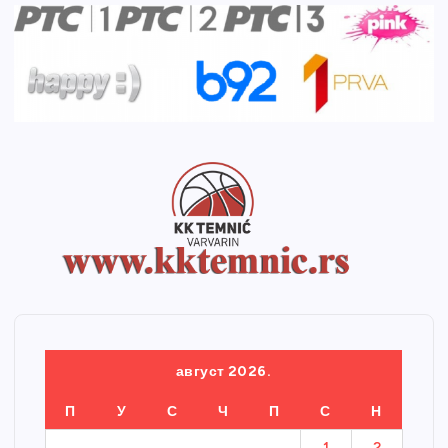
август 2026.
П
У
С
Ч
П
С
Н
1
2