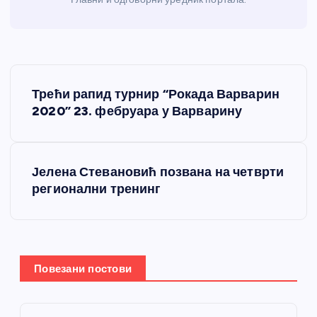
К
Трећи рапид турнир “Рокада Варварин
р
2020” 23. фебруара у Варварину
е
Јелена Стевановић позвана на четврти
т
регионални тренинг
а
њ
Повезани постови
е