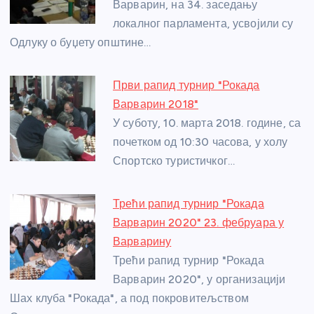
o
er
p
Варварин, на 34. заседању
локалног парламента, усвојили су
k
Одлуку о буџету општине…
Први рапид турнир "Рокада
Варварин 2018"
У суботу, 10. марта 2018. године, са
почетком од 10:30 часова, у холу
Спортско туристичког…
Трећи рапид турнир "Рокада
Варварин 2020" 23. фебруара у
Варварину
Трећи рапид турнир "Рокада
Варварин 2020", у организацији
Шах клуба "Рокада", а под покровитељством