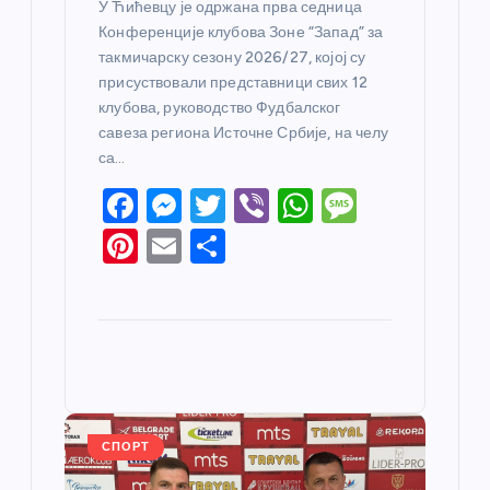
У Ћићевцу је одржана прва седница
Конференције клубова Зоне “Запад” за
такмичарску сезону 2026/27, којој су
присуствовали представници свих 12
клубова, руководство Фудбалског
савеза региона Источне Србије, на челу
са…
F
M
T
Vi
W
M
a
e
w
b
h
e
Pi
E
S
c
ss
itt
er
at
ss
nt
m
h
e
e
er
s
a
er
ail
ar
b
n
A
g
e
e
o
g
p
e
st
o
er
p
k
СПОРТ