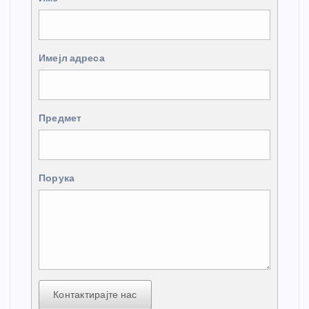
Имејл адреса
Предмет
Порука
Контактирајте нас