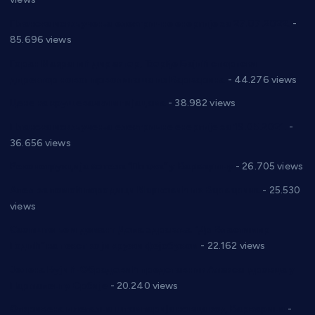
Планска искључења електричне енергије за 27.07.2022.
-
85.696 views
Горан Макрагић директор, Ђорђе Бајић спортски
директор новог прволигаша из Варварина
- 44.276 views
Цене на крушевачким пијацама
- 38.982 views
Планска искључења електричне енергије за 19.05.2021.
-
36.656 views
Реконструкција хотела “Плажа” у Варварину
- 26.705 views
Апел за помоћ породици Марковић из Варварина
- 25.530
views
Саопштење и демант Дома здравља “Др Властимир
Годић” на текст који кружи фејсбуком
- 22.162 views
Јелена Вујић-Обрадовић представник Александровца у
Парламенту Србије
- 20.240 views
Откривена илегална штампарија новца код Варварина
-