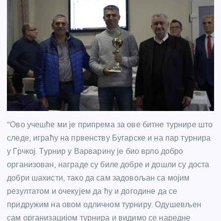
“Ово учешће ми је припрема за ове битне турнире што
следе, играћу на првенству Бугарске и на пар турнира
у Грчкој. Турнир у Варварину је био врло добро
организован, награде су биле добре и дошли су доста
добри шахисти, тако да сам задовољан са мојим
резултатом и очекујем да ћу и догодине да се
придружим на овом одличном турниру. Одушевљен
сам организацијом турнира и видимо се наредне