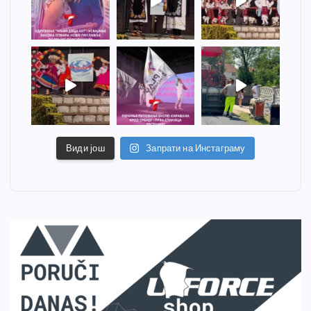
Види још
Запрати на Инстаграму