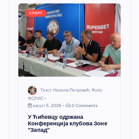
ч
л
СПОРТ
а
н
к
а
Текст: Никола Петровић, Фото:
ФСРИС
август 5, 2026
0 Comments
У Ћићевцу одржана
Конференција клубова Зоне
“Запад”