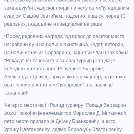
захваљујући судијској тројци на челу са међународним
судијом Сашом Јевтићем, подсетио је да су, поред 10
редовних, подељене и специјалне награде.
“Поред редовних награда, од првог до десетог места,
награђени су и најбоља шахисткиња, кадет, ветеран,
најбољи играч из Варварина, најбољи члан Шах клуба
“Рокада”. Интересантно за овај турнир је то да је
победник држављанин Републике Бугарске,
Александар Делчев, врхунски велемајстор, па је тако
овај турнир постао и међународни”, нагласио је
Јовановић.
Четврто место на III Рапид турниру “Рокада Варварин
2020” освојио је велемајстор Мирослав Д. Миљковић,
пето место припало је Дејану Бранковићу, шесто
Урошу Цветановићу, седмо Борољубу Златановићу,