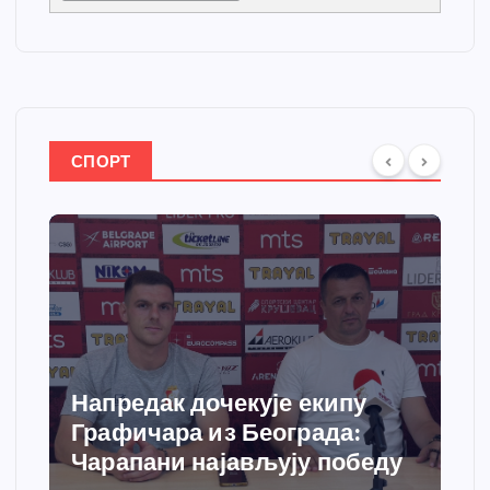
СПОРТ
Спортски центар “Ћићевац”
добија савремени систем
грејања