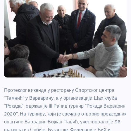
Протеклог викенда у ресторану Спортског центра
“Темнић” у Варварину, а у организацији Шах клуба
“Рокада”, одржан је III Рапид турнир “Рокада Варварин
2020”. На турниру, који је свечано отворио председник
општине Варварин Војкан Павић, учествовало је 96
шахиста из Србије, Бугарске, Федерације БиХ и