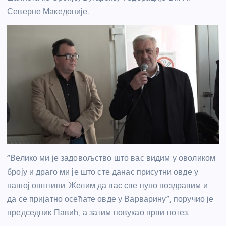
Северне Македоније.
“Велико ми је задовољство што вас видим у оволиком
броју и драго ми је што сте данас присутни овде у
нашој општини. Желим да вас све пуно поздравим и
да се пријатно осећате овде у Варварину”, поручио је
председник Павић, а затим повукао први потез.