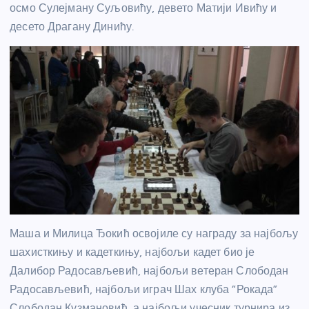
осмо Сулејману Суљовићу, девето Матији Ивићу и
десето Драгану Динићу.
Маша и Милица Ђокић освојиле су награду за најбољу
шахисткињу и кадеткињу, најбољи кадет био је
Далибор Радосављевић, најбољи ветеран Слободан
Радосављевић, најбољи играч Шах клуба “Рокада”
Слободан Кузмановић, а најбољи учесник турнира из