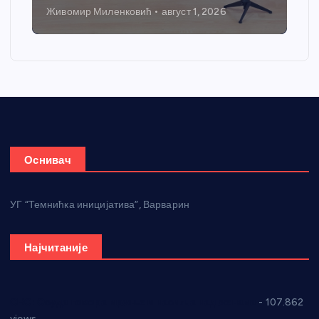
Никола Петровић
јул 31, 2026
Оснивач
УГ “Темнићка иницијатива”, Варварин
Најчитаније
СНС: Осуда говора мржње и насиља над женама
- 107.862
views