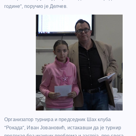
године”, поручио је Делчев.
Организатор турнира и председник Шах клуба
“Рокада”, Иван Јовановић, истакавши да је турнир
протекао без икаквих проблема и застоја, пре свега