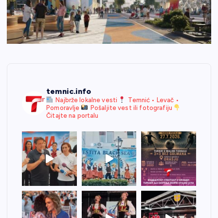
temnic.info
Najbrže lokalne vesti
Temnić • Levač •
Pomoravlje
Pošaljite vest ili fotografiju
Čitajte na portalu