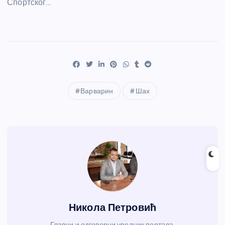
Спортског…
Варварин
Шах
Никола Петровић
Главни и одговорни уредник портала.