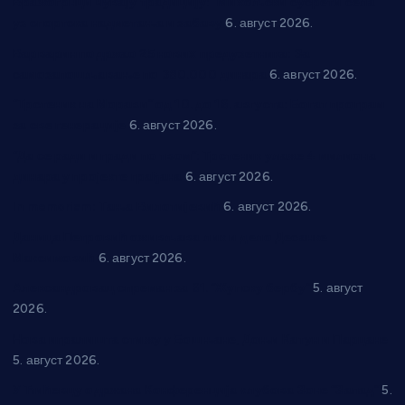
Вражогрнци чувају традицију: “Михољски сусрети села”
уз спортска надметања и забаву
6. август 2026.
Варварин подржао 25 нових предузетника: За
самозапошљавање по 380.000 динара
6. август 2026.
“Трстеник на Морави” од 10. до 16. августа: Богат програм
за све генерације
6. август 2026.
“Да се ради и гради по твом”: Трстеник улаже 4 милиона
динара у пројекте грађана
6. август 2026.
In memoriam: Тања Вилотијевић
6. август 2026.
Даница Петровић оживљава лик и дело Десанке
Максимовић
6. август 2026.
Александровац спреман за 61. “Жупску бербу”
5. август
2026.
Нова игралишта стижу у Бошњане, Доњи Катун и Парцане
5. август 2026.
У Ћићевцу одржана Конференција клубова Зоне “Запад”
5.