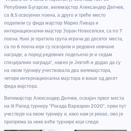
Републике Бугарске, велемајстор Александер Делчев,
са 8,5 освојених поена, а друго и треће место
поделили су фида мајстор Марио Ливаја и
интернационални мајстор Зоран Новоселски, са по 7
поена. Њих је пратила група играча до десетог места,
са по 6 поена који су освојили и редовне новчане
награде, а поред редовних подељено је и седам
специјалних награда”, навео је Јевтић и додао да су
на овом турниру учествовала два велемајстора,
четири интернационална мајстора и више од десет
фида мајстора.
Велемајстор Александер Делчев, освајач првог места
на III Рапид турниру “Рокада Варварин 2020”, први пут
учествује на овом турниру и, како нам је рекао, ово је
припрема за неке веће турнире који следе.