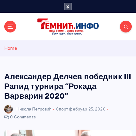
S
k
i
p
t
o
Темнићки
c
Home
o
n
информативн
t
e
Александер Делчев победник III
и портал
n
Рапид турнира “Рокада
t
Варварин 2020”
Никола Петровић
Спорт
фебруар 25, 2020
0 Comments