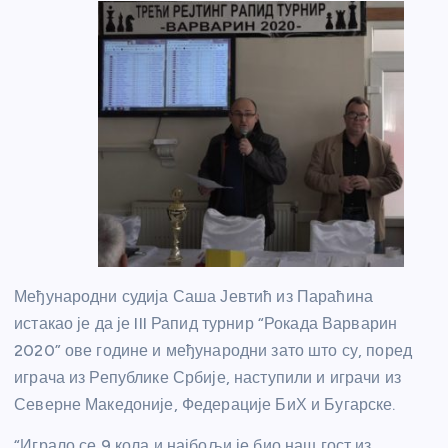
Међународни судија Саша Јевтић из Параћина
истакао је да је III Рапид турнир “Рокада Варварин
2020” ове године и међународни зато што су, поред
играча из Републике Србије, наступили и играчи из
Северне Македоније, Федерације БиХ и Бугарске.
“Играло се 9 кола и најбољи је био наш гост из