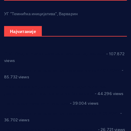
УГ “Темнићка иницијатива”, Варварин
Најчитаније
СНС: Осуда говора мржње и насиља над женама
- 107.872
views
Планска искључења електричне енергије за 27.07.2022.
-
85.732 views
Горан Макрагић директор, Ђорђе Бајић спортски
директор новог прволигаша из Варварина
- 44.296 views
Цене на крушевачким пијацама
- 39.004 views
Планска искључења електричне енергије за 19.05.2021.
-
36.702 views
Реконструкција хотела “Плажа” у Варварину
- 26.721 views