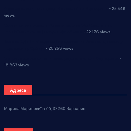
Апел за помоћ породици Марковић из Варварина
- 25.548
views
Саопштење и демант Дома здравља “Др Властимир
Годић” на текст који кружи фејсбуком
- 22.176 views
Јелена Вујић-Обрадовић представник Александровца у
Парламенту Србије
- 20.258 views
Откривена илегална штампарија новца код Варварина
-
18.863 views
Адреса
Марина Мариновића бб, 37260 Варварин