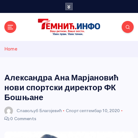
S
k
i
p
t
o
Темнићки
c
Home
o
n
информативн
t
e
Александра Ана Марјановић
и портал
n
нови спортски директор ФК
t
Бошњане
Славољуб Благојевић
Спорт
септембар 10, 2020
0 Comments