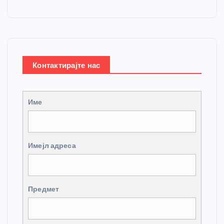
Контактирајте нас
Име
Имејл адреса
Предмет