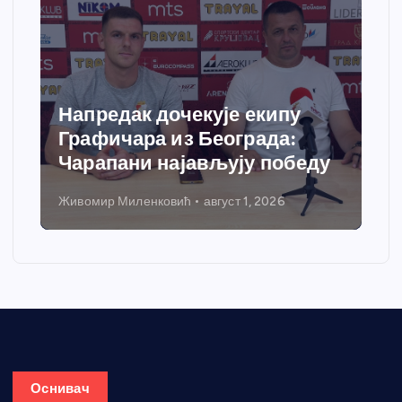
Напредак дочекује екипу
Графичара из Београда:
Чарапани најављују победу
Живомир Миленковић
август 1, 2026
Оснивач