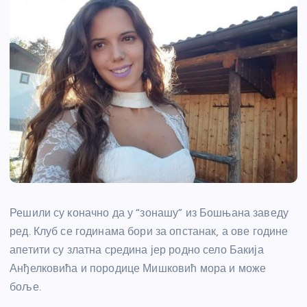
Решили су коначно да у “зонашу” из Бошњана заведу
ред. Клуб се годинама бори за опстанак, а ове године
апетити су златна средина јер родно село Бакија
Анђелковића и породице Мишковић мора и може
боље.