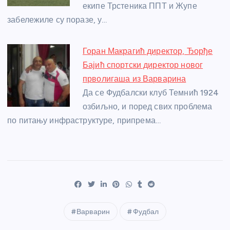
екипе Трстеника ППТ и Жупе
забележиле су поразе, у…
Горан Макрагић директор, Ђорђе
Бајић спортски директор новог
прволигаша из Варварина
Да се Фудбалски клуб Темнић 1924
озбиљно, и поред свих проблема
по питању инфраструктуре, припрема…
Варварин
Фудбал