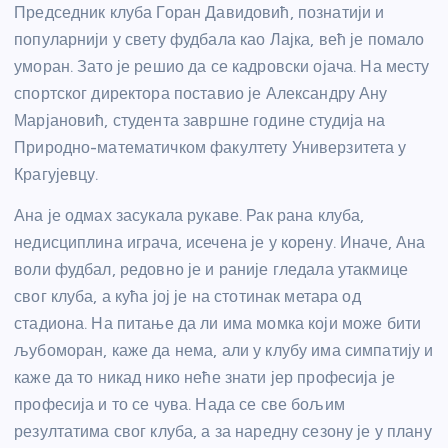
Председник клуба Горан Давидовић, познатији и
популарнији у свету фудбала као Лајка, већ је помало
уморан. Зато је решио да се кадровски ојача. На месту
спортског директора поставио је Александру Ану
Марјановић, студента завршне године студија на
Природно-математичком факултету Универзитета у
Крагујевцу.
Ана је одмах засукала рукаве. Рак рана клуба,
недисциплина играча, исечена је у корену. Иначе, Ана
воли фудбал, редовно је и раније гледала утакмице
свог клуба, а кућа јој је на стотинак метара од
стадиона. На питање да ли има момка који може бити
љубоморан, каже да нема, али у клубу има симпатију и
каже да то никад нико неће знати јер професија је
професија и то се чува. Нада се све бољим
резултатима свог клуба, а за наредну сезону је у плану