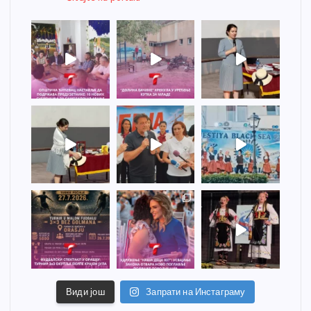
Види још
Запрати на Инстаграму