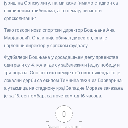
јуриш на Српску лигу, па ми каже “имамо стадион са
покривеним трибинама, а то немају ни многи
српсколигаши”.
Тако говори нови спортски директор Бошњана Ана
Марјановић. Она и није обичан директор, она је
најлепши директор у српском фудбалу.
Фудбалери Бошњана у досадашњем делу првенства
одиграли су 4. кола где су забележили једну победу и
три пораза. Оно што их очекује већ овог викенда то је
локални дерби са екипом Темнића 1924 из Варварина,
а утакмица на стадиону крај Западне Мораве заказана
је за 13. септембар, са почетком од 16 часова.
0
Гласање за чланке