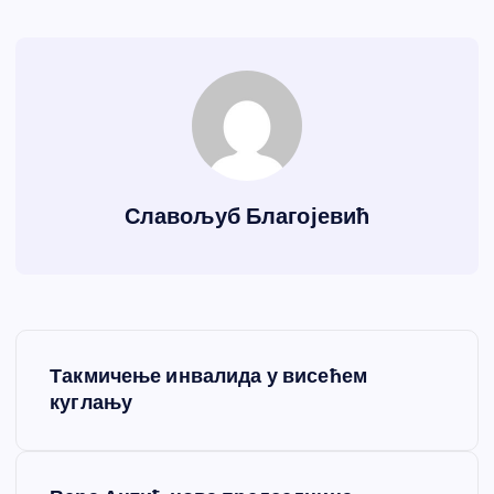
Славољуб Благојевић
К
Такмичење инвалида у висећем
р
куглању
е