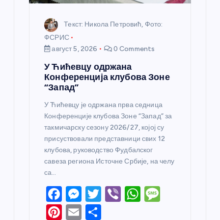
а
Текст: Никола Петровић, Фото:
ФСРИС
август 5, 2026
0 Comments
У Ћићевцу одржана
Конференција клубова Зоне
“Запад”
У Ћићевцу је одржана прва седница
Конференције клубова Зоне “Запад” за
такмичарску сезону 2026/27, којој су
присуствовали представници свих 12
клубова, руководство Фудбалског
савеза региона Источне Србије, на челу
са…
F
M
T
Vi
W
M
a
e
w
b
h
e
Pi
E
S