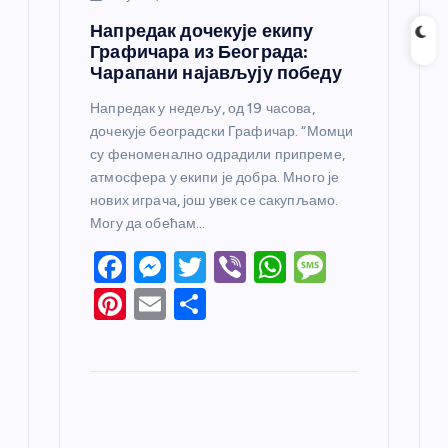
Напредак дочекује екипу
Графичара из Београда:
Чарапани најављују победу
Напредак у недељу, од 19 часова,
дочекује београдски Графичар. “Момци
су феноменално одрадили припреме,
атмосфера у екипи је добра. Много је
нових играча, још увек се сакупљамо.
Могу да обећам…
F
M
T
Vi
W
M
a
e
w
b
h
e
Pi
E
S
c
ss
itt
er
at
ss
nt
m
h
e
e
er
s
a
er
ail
ar
b
n
A
g
e
e
o
g
p
e
st