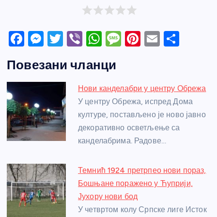
F
M
T
Vi
W
M
Pi
E
S
a
e
w
b
h
e
nt
m
h
Повезани чланци
c
ss
itt
er
at
ss
er
ail
ar
e
e
er
s
a
e
e
Нови канделабри у центру Обрежа
b
n
A
g
st
У центру Обрежа, испред Дома
o
g
p
e
културе, постављено је ново јавно
o
er
p
декоративно осветљење са
канделабрима. Радове…
k
Темнић 1924 претрпео нови пораз,
Бошњане поражено у Ћуприји,
Јухору нови бод
У четвртом колу Српске лиге Исток