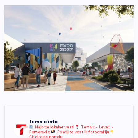
temnic.info
Najbrže lokalne vesti
Temnić • Levač •
Pomoravlje
Pošaljite vest ili fotografiju
Čitajte na portalu