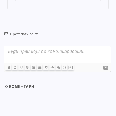
o
er
p
k
Претплати се
{}
[+]
0
КОМЕНТАРИ