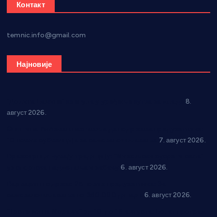
Контакт
temnic.info@gmail.com
Најновије
“Долина Бачине” кренула у уређење кутка за младе
8.
август 2026.
Општина Ћићевац наставља да подржава предузетнике:
10 нових субвенција за самозапошљавање
7. август 2026.
Вражогрнци чувају традицију: “Михољски сусрети села”
уз спортска надметања и забаву
6. август 2026.
Варварин подржао 25 нових предузетника: За
самозапошљавање по 380.000 динара
6. август 2026.
“Трстеник на Морави” од 10. до 16. августа: Богат програм