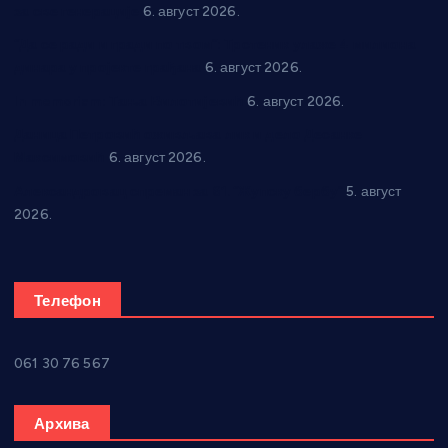
за све генерације
6. август 2026.
“Да се ради и гради по твом”: Трстеник улаже 4 милиона
динара у пројекте грађана
6. август 2026.
In memoriam: Тања Вилотијевић
6. август 2026.
Даница Петровић оживљава лик и дело Десанке
Максимовић
6. август 2026.
Александровац спреман за 61. “Жупску бербу”
5. август
2026.
Телефон
061 30 76 567
Архива