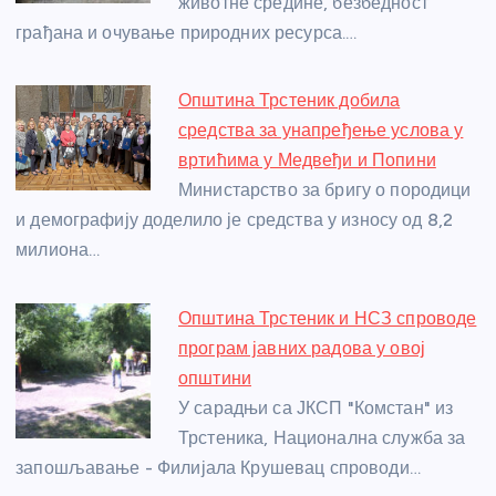
животне средине, безбедност
k
грађана и очување природних ресурса.…
Општина Трстеник добила
средства за унапређење услова у
вртићима у Медвеђи и Попини
Министарство за бригу о породици
и демографију доделило је средства у износу од 8,2
милиона…
Општина Трстеник и НСЗ спроводе
програм јавних радова у овој
општини
У сарадњи са ЈКСП "Комстан" из
Трстеника, Национална служба за
запошљавање - Филијала Крушевац спроводи…