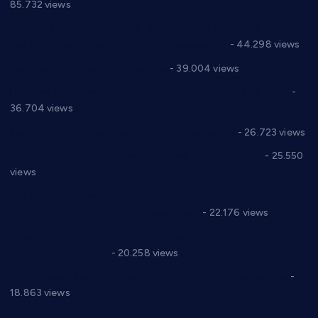
85.732 views
Горан Макрагић директор, Ђорђе Бајић спортски
директор новог прволигаша из Варварина
- 44.298 views
Цене на крушевачким пијацама
- 39.004 views
Планска искључења електричне енергије за 19.05.2021.
-
36.704 views
Реконструкција хотела “Плажа” у Варварину
- 26.723 views
Апел за помоћ породици Марковић из Варварина
- 25.550
views
Саопштење и демант Дома здравља “Др Властимир
Годић” на текст који кружи фејсбуком
- 22.176 views
Јелена Вујић-Обрадовић представник Александровца у
Парламенту Србије
- 20.258 views
Откривена илегална штампарија новца код Варварина
-
18.863 views