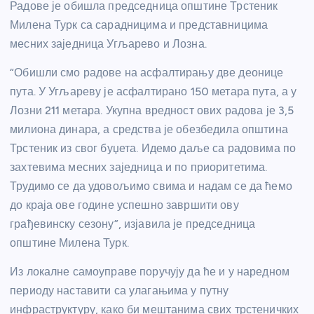
Радове је обишла председница општине Трстеник
Милена Турк са сарадницима и представницима
месних заједница Угљарево и Лозна.
“Обишли смо радове на асфалтирању две деонице
пута. У Угљареву је асфалтирано 150 метара пута, а у
Лозни 211 метара. Укупна вредност ових радова је 3,5
милиона динара, а средства је обезбедила општина
Трстеник из свог буџета. Идемо даље са радовима по
захтевима месних заједница и по приоритетима.
Трудимо се да удовољимо свима и надам се да ћемо
до краја ове године успешно завршити ову
грађевинску сезону”, изјавила је председница
општине Милена Турк.
Из локалне самоуправе поручују да ће и у наредном
периоду наставити са улагањима у путну
инфраструктуру, како би мештанима свих трстеничких