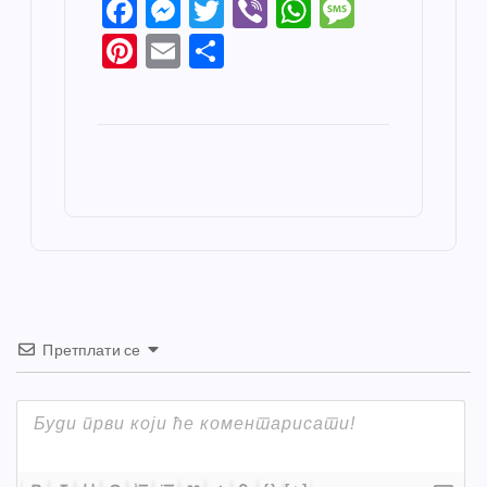
F
M
T
Vi
W
M
a
e
w
b
h
e
Pi
E
S
c
ss
itt
er
at
ss
nt
m
h
e
e
er
s
a
er
ail
ar
b
n
A
g
e
e
o
g
p
e
st
o
er
p
k
Претплати се