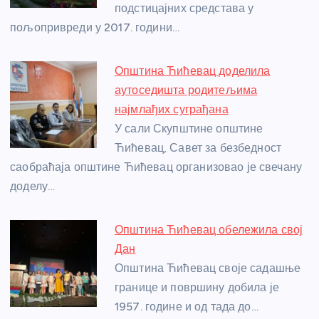
подстицајних средстава у
k
пољопривреди у 2017. години…
Општина Ћићевац доделила
аутоседишта родитељима
најмлађих суграђана
У сали Скупштине општине
Ћићевац, Савет за безбедност
саобраћаја општине Ћићевац организовао је свечану
доделу…
Општина Ћићевац обележила свој
Дан
Општина Ћићевац своје садашње
границе и површину добила је
1957. године и од тада до…