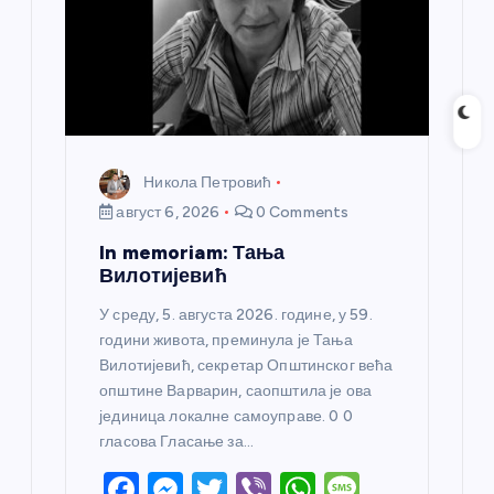
Никола Петровић
август 6, 2026
0 Comments
In memoriam: Тања
Вилотијевић
У среду, 5. августа 2026. године, у 59.
години живота, преминула је Тања
Вилотијевић, секретар Општинског већа
општине Варварин, саопштила је ова
јединица локалне самоуправе. 0 0
гласова Гласање за…
F
M
T
Vi
W
M