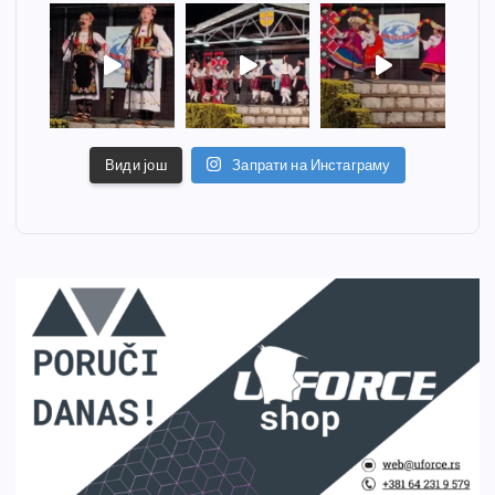
Види још
Запрати на Инстаграму