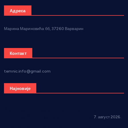
Адреса
Марина Мариновића бб, 37260 Варварин
Контакт
temnic.info@gmail.com
Најновије
Општина Ћићевац наставља да подржава предузетнике:
10 нових субвенција за самозапошљавање
7. август 2026.
Вражогрнци чувају традицију: “Михољски сусрети села”