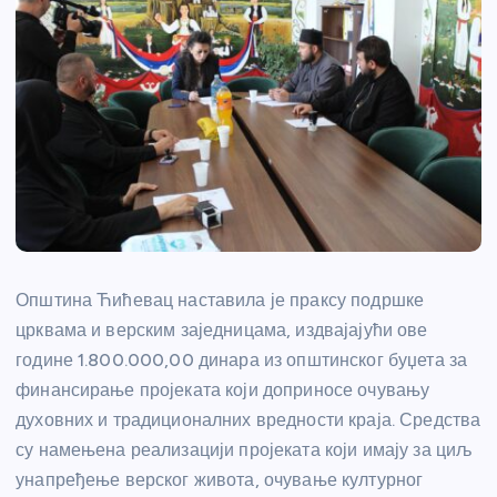
Општина Ћићевац наставила је праксу подршке
црквама и верским заједницама, издвајајући ове
године 1.800.000,00 динара из општинског буџета за
финансирање пројеката који доприносе очувању
духовних и традиционалних вредности краја. Средства
су намењена реализацији пројеката који имају за циљ
унапређење верског живота, очување културног