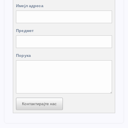
Имејл адреса
Предмет
Порука
Контактирајте нас