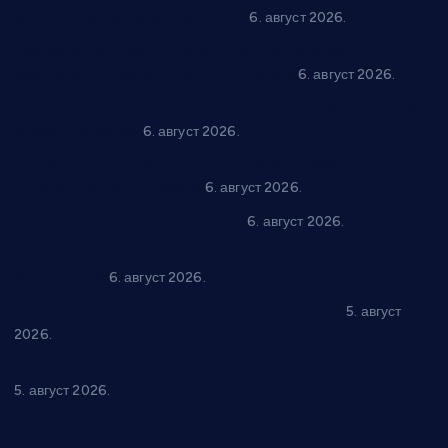
уз спортска надметања и забаву
6. август 2026.
Варварин подржао 25 нових предузетника: За
самозапошљавање по 380.000 динара
6. август 2026.
“Трстеник на Морави” од 10. до 16. августа: Богат програм
за све генерације
6. август 2026.
“Да се ради и гради по твом”: Трстеник улаже 4 милиона
динара у пројекте грађана
6. август 2026.
In memoriam: Тања Вилотијевић
6. август 2026.
Даница Петровић оживљава лик и дело Десанке
Максимовић
6. август 2026.
Александровац спреман за 61. “Жупску бербу”
5. август
2026.
Нова игралишта стижу у Бошњане, Доњи Катун и Парцане
5. август 2026.