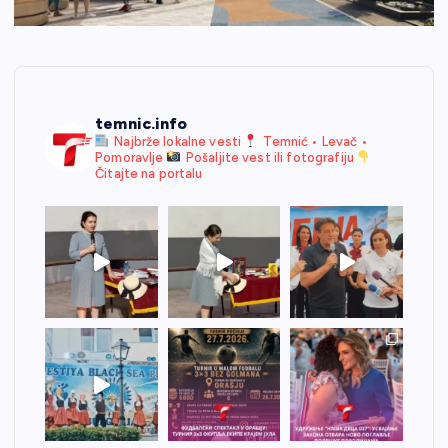
temnic.info
Najbrže lokalne vesti
Temnić • Levač •
Pomoravlje
Pošaljite vest ili fotografiju
Čitajte na portalu