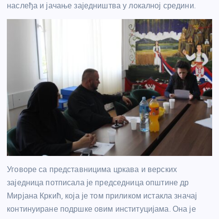
наслеђа и јачање заједништва у локалној средини.
Уговоре са представницима цркава и верских
заједница потписала је председница општине др
Мирјана Кркић, која је том приликом истакла значај
континуиране подршке овим институцијама. Она је