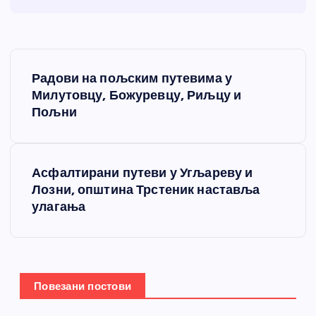
К
Радови на пољским путевима у
р
Милутовцу, Божуревцу, Риљцу и
Пољни
е
т
Асфалтирани путеви у Угљареву и
Лозни, општина Трстеник наставља
а
улагања
њ
е
Повезани постови
ч