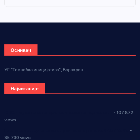
Оснивач
УГ “Темнићка иницијатива”, Варварин
Најчитаније
СНС: Осуда говора мржње и насиља над женама
- 107.872
views
Планска искључења електричне енергије за 27.07.2022.
-
85.730 views