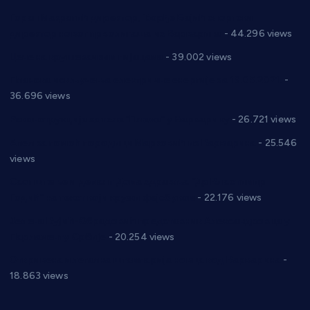
Горан Макрагић директор, Ђорђе Бајић спортски
директор новог прволигаша из Варварина
- 44.296 views
Цене на крушевачким пијацама
- 39.002 views
Планска искључења електричне енергије за 19.05.2021.
-
36.696 views
Реконструкција хотела “Плажа” у Варварину
- 26.721 views
Апел за помоћ породици Марковић из Варварина
- 25.546
views
Саопштење и демант Дома здравља “Др Властимир
Годић” на текст који кружи фејсбуком
- 22.176 views
Јелена Вујић-Обрадовић представник Александровца у
Парламенту Србије
- 20.254 views
Откривена илегална штампарија новца код Варварина
-
18.863 views