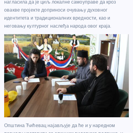
нагласила да је циљ локалне самоуправе да кроз
овакве пројекте доприноси очувању духовног
идентитета и традиционалних вредности, као и
неговању културног наслеђа народа овог краја.
Општина Ћићевац најављује да ће и у наредном