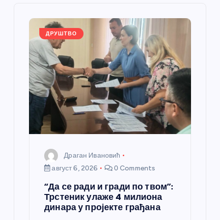
л
а
ДРУШТВО
н
к
а
Драган Ивановић
август 6, 2026
0 Comments
“Да се ради и гради по твом”:
Трстеник улаже 4 милиона
динара у пројекте грађана