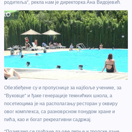
родитеља”, рекла нам је директорка Ана Видојевић.
Обезбеђене су и пропуснице за најбоље ученике, за
“Вуковце” и ђаке генерације темнићких школа, а
посетиоцима је на располагању ресторан у оквиру
овог комплекса, са разноврсном понудом хране и
пића, као и богат рекреативни садржај.
“Позивамо се грађане да ове летње и тропске дане