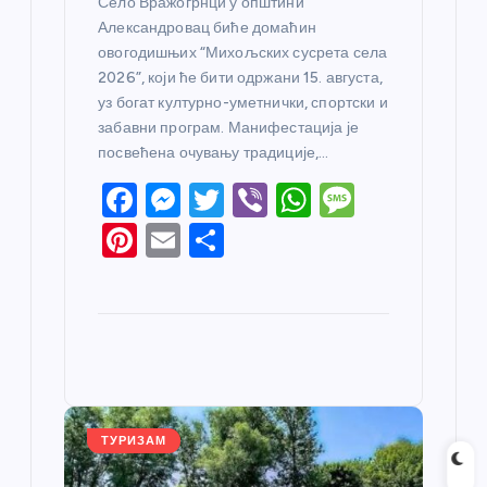
Село Вражогрнци у општини
Александровац биће домаћин
овогодишњих “Михољских сусрета села
2026”, који ће бити одржани 15. августа,
уз богат културно-уметнички, спортски и
забавни програм. Манифестација је
посвећена очувању традиције,…
F
M
T
Vi
W
M
a
e
w
b
h
e
Pi
E
S
c
ss
itt
er
at
ss
nt
m
h
e
e
er
s
a
er
ail
ar
b
n
A
g
e
e
o
g
p
e
st
o
er
p
k
ТУРИЗАМ