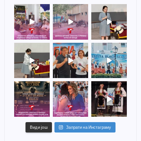
Види још
Запрати на Инстаграму