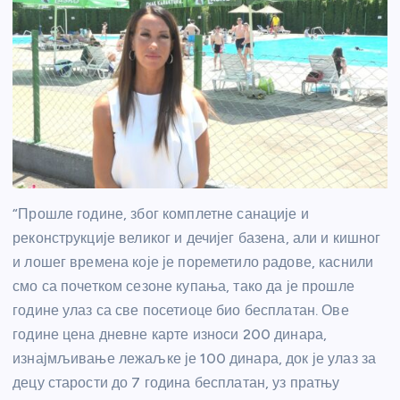
“Прошле године, због комплетне санације и
реконструкције великог и дечијег базена, али и кишног
и лошег времена које је пореметило радове, каснили
смо са почетком сезоне купања, тако да је прошле
године улаз са све посетиоце био бесплатан. Ове
године цена дневне карте износи 200 динара,
изнајмљивање лежаљке је 100 динара, док је улаз за
децу старости до 7 година бесплатан, уз пратњу