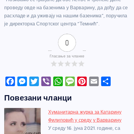
проведу овде на базенима у Варварину, да дођу да се
расхладе и да уживају на нашим базенима”, поручила
је директорка Спортског центра “Темнић”.
0
Гласање за чланке
F
M
T
Vi
W
M
Pi
E
S
a
e
w
b
h
e
nt
m
h
Повезани чланци
c
ss
itt
er
at
ss
er
ail
ar
e
e
er
s
a
e
e
Хуманитарна журка за Катарину
b
n
A
g
st
Филиповић у среду у Варварину
o
g
p
e
У среду 16. јуна 2021. године, са