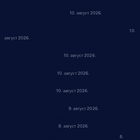
Велики спектакл у Врњачкој Бањи: “Tuborg Beat x Love
Fest” доводи светске звезде
10. август 2026.
КУД “Дејан Милетић” покорио 24. “Чучук Станине дане”:
Најбоља кореографија и титула свеукупног победника!
10.
август 2026.
Књига која открива трагове руске духовности у Србији 11.
августа стиже у Варварин
10. август 2026.
Рок звуци крај средњовековне тврђаве: “Riff” бенд 15.
августа у Град Сталаћу
10. август 2026.
Спрема се рок спектакл у Варварину: “Трећа смена” 14.
августа у центру града
10. август 2026.
Вече за памћење у Брусу: “Trio Maracto” одушевио
публику на Градском базену
9. август 2026.
Десанка Максимовић оживела на сцени Општинске
библиотеке “Варварин”
8. август 2026.
“Долина Бачине” кренула у уређење кутка за младе
8.