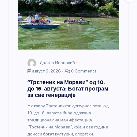
Драган Ивановић
август 6, 2026
0 Comments
“Трстеник на Морави” од 10.
до 16. августа: Богат програм
за све генерације
У оквиру Трстеничког културног лета, од
10. до 16. августа биће одржана
традиционална манифестација
“Трстеник на Морави”, која и ове године
доноси богат културни, спортски,