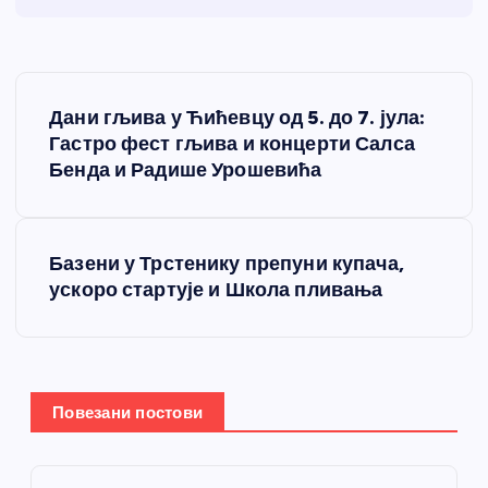
К
Дани гљива у Ћићевцу од 5. до 7. јула:
р
Гастро фест гљива и концерти Салса
Бенда и Радише Урошевића
е
т
Базени у Трстенику препуни купача,
ускоро стартује и Школа пливања
а
њ
е
Повезани постови
ч