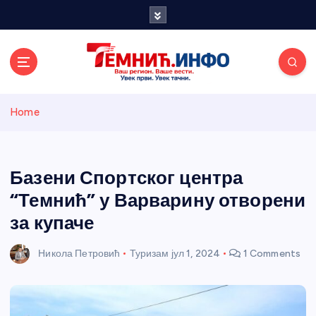
S
k
i
p
t
o
Темнићки
c
Home
o
n
информативн
t
e
Базени Спортског центра
и портал
n
“Темнић” у Варварину отворени
t
за купаче
Никола Петровић
Туризам
јул 1, 2024
1 Comments