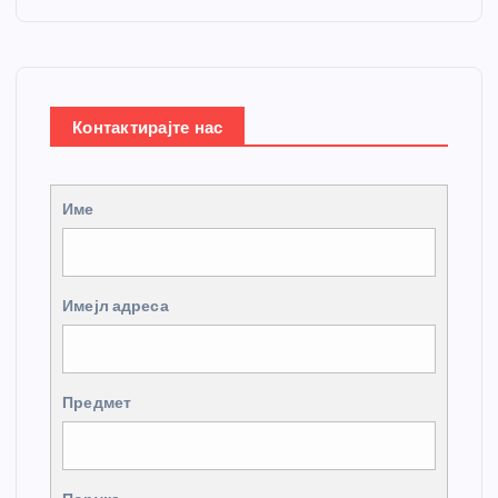
Контактирајте нас
Име
Имејл адреса
Предмет