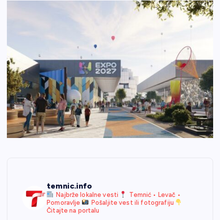
temnic.info
Najbrže lokalne vesti
Temnić • Levač •
Pomoravlje
Pošaljite vest ili fotografiju
Čitajte na portalu