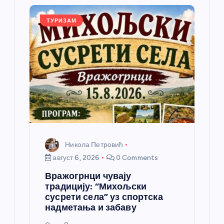
л
ТУРИЗАМ
а
н
к
а
Никола Петровић
август 6, 2026
0 Comments
Вражогрнци чувају
традицију: “Михољски
сусрети села” уз спортска
надметања и забаву