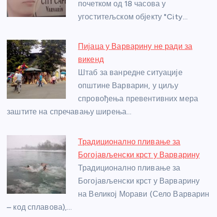
o
er
p
почетком од 18 часова у
угоститељском објекту "City…
k
Пијаца у Варварину не ради за
викенд
Штаб за ванредне ситуације
општине Варварин, у циљу
спровођења превентивних мера
заштите на спречавању ширења…
Традиционално пливање за
Богојављенски крст у Варварину
Традиционално пливање за
Богојављенски крст у Варварину
на Великој Морави (Село Варварин
– код сплавова),…