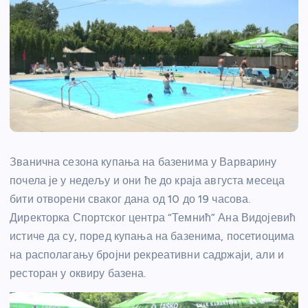
Званична сезона купања на базенима у Варварину
почела је у недељу и они ће до краја августа месеца
бити отворени сваког дана од 10 до 19 часова.
Директорка Спортског центра “Темнић” Ана Видојевић
истиче да су, поред купања на базенима, посетиоцима
на располагању бројни рекреативни садржаји, али и
ресторан у оквиру базена.