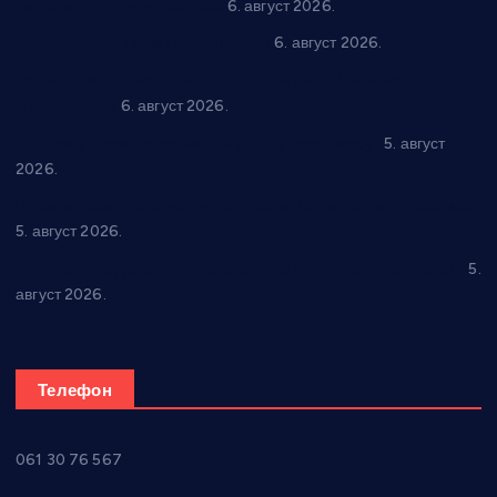
динара у пројекте грађана
6. август 2026.
In memoriam: Тања Вилотијевић
6. август 2026.
Даница Петровић оживљава лик и дело Десанке
Максимовић
6. август 2026.
Александровац спреман за 61. “Жупску бербу”
5. август
2026.
Нова игралишта стижу у Бошњане, Доњи Катун и Парцане
5. август 2026.
У Ћићевцу одржана Конференција клубова Зоне “Запад”
5.
август 2026.
Телефон
061 30 76 567