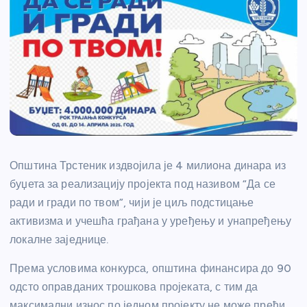
Општина Трстеник издвојила је 4 милиона динара из
буџета за реализацију пројекта под називом “Да се
ради и гради по твом”, чији је циљ подстицање
активизма и учешћа грађана у уређењу и унапређењу
локалне заједнице.
Према условима конкурса, општина финансира до 90
одсто оправданих трошкова пројеката, с тим да
максимални износ по једном пројекту не може прећи