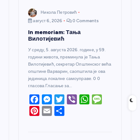
Никола Петровић
август 6, 2026
0 Comments
In memoriam: Тања
Вилотијевић
У среду, 5. августа 2026. године, у 59.
години живота, преминула је Тања
Вилотијевић, секретар Општинског већа
општине Варварин, саопштила је ова
јединица локалне самоуправе. 0 0
гласова Гласање за…
F
M
T
Vi
W
M
a
e
w
b
h
e
Pi
E
S
c
ss
itt
er
at
ss
nt
m
h
e
e
er
s
a
er
ail
ar
b
n
A
g