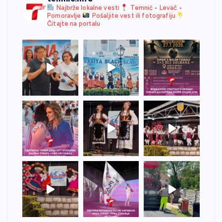
Najbrže lokalne vesti
Temnić • Levač •
Pomoravlje
Pošaljite vest ili fotografiju
Čitajte na portalu