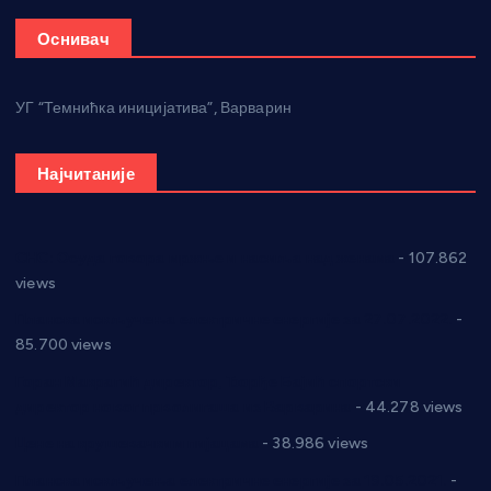
Оснивач
УГ “Темнићка иницијатива”, Варварин
Најчитаније
СНС: Осуда говора мржње и насиља над женама
- 107.862
views
Планска искључења електричне енергије за 27.07.2022.
-
85.700 views
Горан Макрагић директор, Ђорђе Бајић спортски
директор новог прволигаша из Варварина
- 44.278 views
Цене на крушевачким пијацама
- 38.986 views
Планска искључења електричне енергије за 19.05.2021.
-