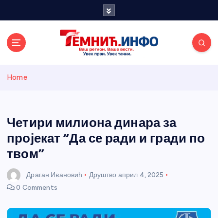
S
k
i
p
t
o
Темнићки
c
Home
o
n
информативн
t
e
Четири милиона динара за
и портал
n
пројекат “Да се ради и гради по
t
твом”
Драган Ивановић
Друштво
април 4, 2025
0 Comments