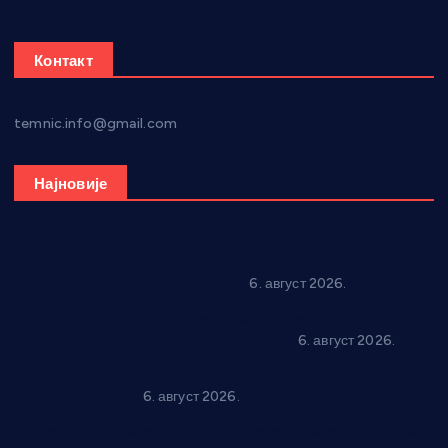
Контакт
temnic.info@gmail.com
Најновије
Вражогрнци чувају традицију: “Михољски сусрети села”
уз спортска надметања и забаву
6. август 2026.
Варварин подржао 25 нових предузетника: За
самозапошљавање по 380.000 динара
6. август 2026.
“Трстеник на Морави” од 10. до 16. августа: Богат програм
за све генерације
6. август 2026.
“Да се ради и гради по твом”: Трстеник улаже 4 милиона