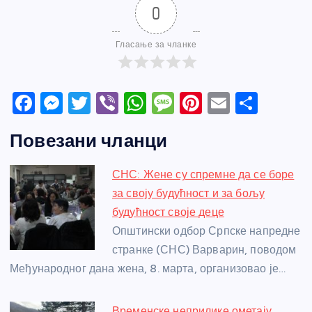
0
Гласање за чланке
F
M
T
Vi
W
M
Pi
E
S
a
e
w
b
h
e
nt
m
h
Повезани чланци
c
ss
itt
er
at
ss
er
ail
ar
e
e
er
s
a
e
e
СНС: Жене су спремне да се боре
b
n
A
g
st
за своју будућност и за бољу
o
g
p
e
будућност своје деце
o
er
p
Општински одбор Српске напредне
странке (СНС) Варварин, поводом
k
Међународног дана жена, 8. марта, организовао је…
Временске неприлике ометају