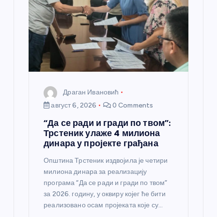
а
н
к
а
Драган Ивановић
август 6, 2026
0 Comments
“Да се ради и гради по твом”:
Трстеник улаже 4 милиона
динара у пројекте грађана
Општина Трстеник издвојила је четири
милиона динара за реализацију
програма “Да се ради и гради по твом”
за 2026. годину, у оквиру којег ће бити
реализовано осам пројеката које су…