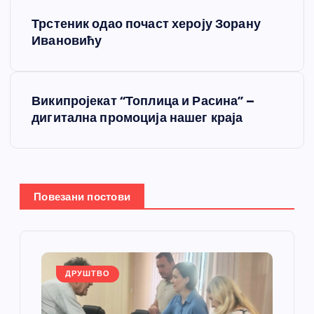
К
Трстеник одао почаст хероју Зорану
р
Ивановићу
е
Википројекат “Топлица и Расина” –
т
дигитална промоција нашег краја
а
њ
Повезани постови
е
ч
л
ДРУШТВО