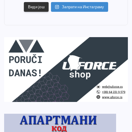
Види још
Запрати на Инстаграму