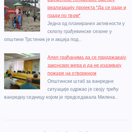
реализацију пројекта "Да се ради и
гради по твом"
Једна од планираних активности у
склопу грађевинске сезоне у
општини Трстеник је и акција под…
Апел грађанима да се придржавају
законских мера и да не изазивају
пожаре на отвореном
Општински штаб за ванредне
ситуације одржао је своју трећу
ванредну седницу којом је председавала Милена…