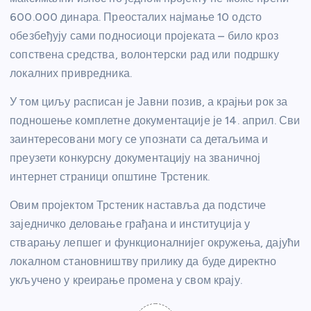
600.000 динара. Преосталих најмање 10 одсто
обезбеђују сами подносиоци пројеката – било кроз
сопствена средства, волонтерски рад или подршку
локалних привредника.
У том циљу расписан је Јавни позив, а крајњи рок за
подношење комплетне документације је 14. април. Сви
заинтересовани могу се упознати са детаљима и
преузети конкурсну документацију на званичној
интернет страници општине Трстеник.
Овим пројектом Трстеник наставља да подстиче
заједничко деловање грађана и институција у
стварању лепшег и функционалнијег окружења, дајући
локалном становништву прилику да буде директно
укључено у креирање промена у свом крају.