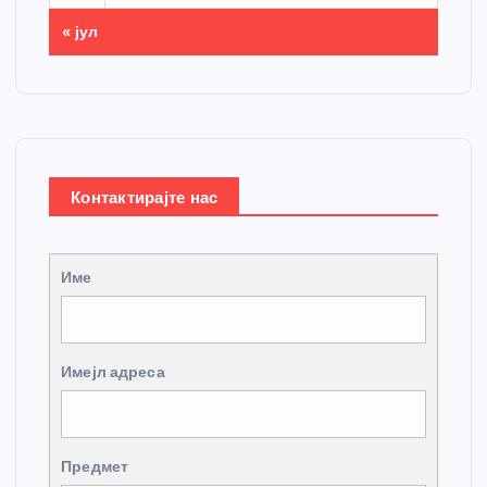
« јул
Контактирајте нас
Име
Имејл адреса
Предмет