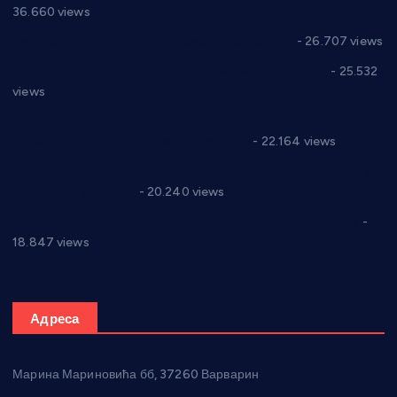
36.660 views
Реконструкција хотела “Плажа” у Варварину
- 26.707 views
Апел за помоћ породици Марковић из Варварина
- 25.532
views
Саопштење и демант Дома здравља “Др Властимир
Годић” на текст који кружи фејсбуком
- 22.164 views
Јелена Вујић-Обрадовић представник Александровца у
Парламенту Србије
- 20.240 views
Откривена илегална штампарија новца код Варварина
-
18.847 views
Адреса
Марина Мариновића бб, 37260 Варварин