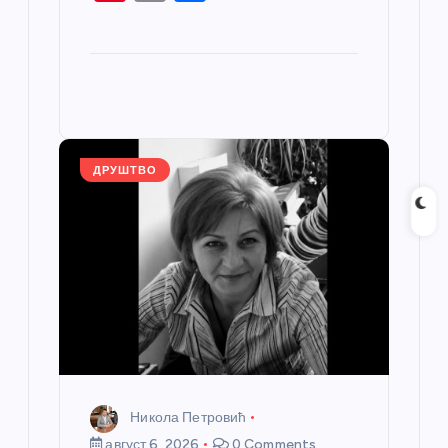
c
ss
itt
er
at
ss
nt
m
h
e
e
er
s
a
er
ail
ar
b
n
A
g
e
e
o
g
p
e
st
o
er
p
k
ДРУШТВО
Никола Петровић
август 6, 2026
0 Comments