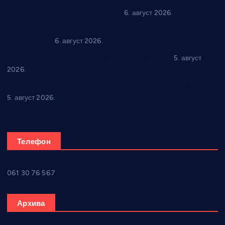
In memoriam: Тања Вилотијевић
6. август 2026.
Даница Петровић оживљава лик и дело Десанке
Максимовић
6. август 2026.
Александровац спреман за 61. “Жупску бербу”
5. август
2026.
Нова игралишта стижу у Бошњане, Доњи Катун и Парцане
5. август 2026.
Телефон
061 30 76 567
Архива