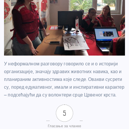
У неформалном разговору говорило се и о историји
организације, значају здравих животних навика, као и
планираним активностима које следе. Овакви сусрети
су, поред едукативног, имали и инспиративни карактер
– подсећајући да су волонтери срце Црвеног крста.
5
Гласање за чланке