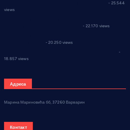
Апел за помоћ породици Марковић из Варварина
- 25.544
views
Саопштење и демант Дома здравља “Др Властимир
Годић” на текст који кружи фејсбуком
- 22.170 views
Јелена Вујић-Обрадовић представник Александровца у
Парламенту Србије
- 20.250 views
Откривена илегална штампарија новца код Варварина
-
18.857 views
Адреса
Марина Мариновића бб, 37260 Варварин
Контакт