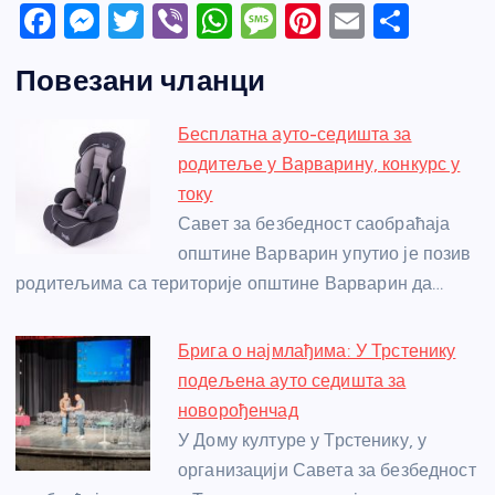
F
M
T
Vi
W
M
Pi
E
S
a
e
w
b
h
e
nt
m
h
Повезани чланци
c
ss
itt
er
at
ss
er
ail
ar
e
e
er
s
a
e
e
Бесплатна ауто-седишта за
b
n
A
g
st
родитеље у Варварину, конкурс у
o
g
p
e
току
o
er
p
Савет за безбедност саобраћаја
општине Варварин упутио је позив
k
родитељима са територије општине Варварин да…
Брига о најмлађима: У Трстенику
подељена ауто седишта за
новорођенчад
У Дому културе у Трстенику, у
организацији Савета за безбедност