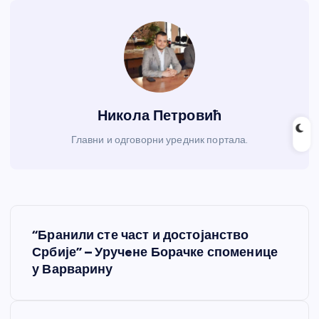
Никола Петровић
Главни и одговорни уредник портала.
К
“Бранили сте част и достојанство
р
Србије” – Уручeне Борачке споменице
у Варварину
е