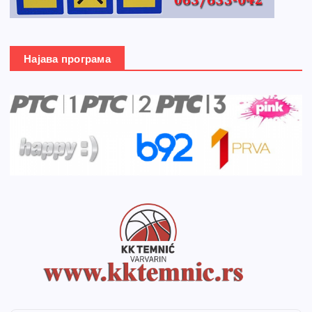
Најава програма