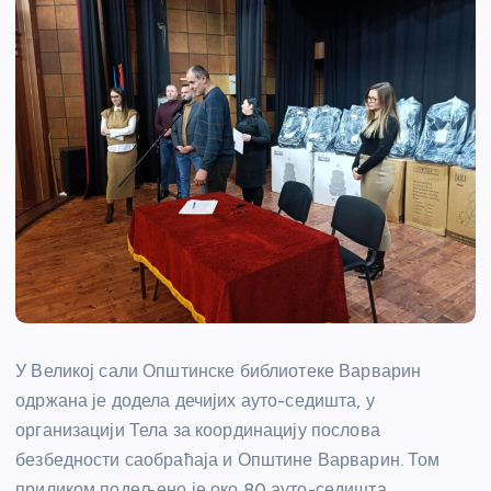
У Великој сали Општинске библиотеке Варварин
одржана је додела дечијих ауто-седишта, у
организацији Тела за координацију послова
безбедности саобраћаја и Општине Варварин. Том
приликом подељено је око 80 ауто-седишта