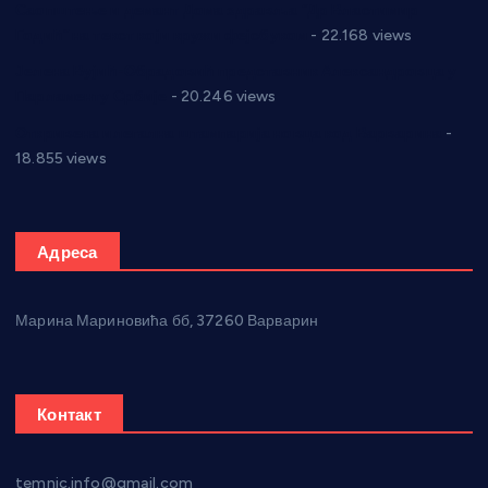
Саопштење и демант Дома здравља “Др Властимир
Годић” на текст који кружи фејсбуком
- 22.168 views
Јелена Вујић-Обрадовић представник Александровца у
Парламенту Србије
- 20.246 views
Откривена илегална штампарија новца код Варварина
-
18.855 views
Адреса
Марина Мариновића бб, 37260 Варварин
Контакт
temnic.info@gmail.com