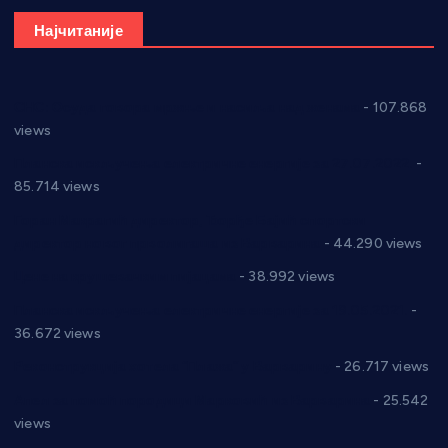
Најчитаније
СНС: Осуда говора мржње и насиља над женама
- 107.868
views
Планска искључења електричне енергије за 27.07.2022.
-
85.714 views
Горан Макрагић директор, Ђорђе Бајић спортски
директор новог прволигаша из Варварина
- 44.290 views
Цене на крушевачким пијацама
- 38.992 views
Планска искључења електричне енергије за 19.05.2021.
-
36.672 views
Реконструкција хотела “Плажа” у Варварину
- 26.717 views
Апел за помоћ породици Марковић из Варварина
- 25.542
views