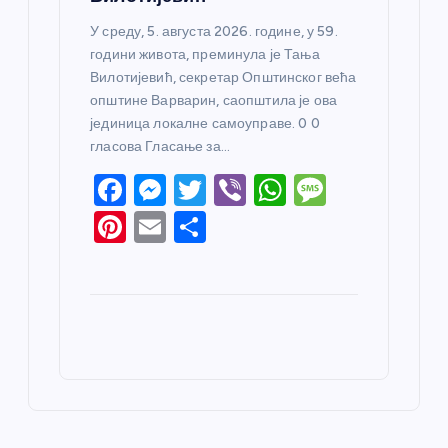
У среду, 5. августа 2026. године, у 59.
години живота, преминула је Тања
Вилотијевић, секретар Општинског већа
општине Варварин, саопштила је ова
јединица локалне самоуправе. 0 0
гласова Гласање за…
F
M
T
Vi
W
M
a
e
w
b
h
e
Pi
E
S
c
ss
itt
er
at
ss
nt
m
h
e
e
er
s
a
er
ail
ar
b
n
A
g
e
e
o
g
p
e
st
o
er
p
k