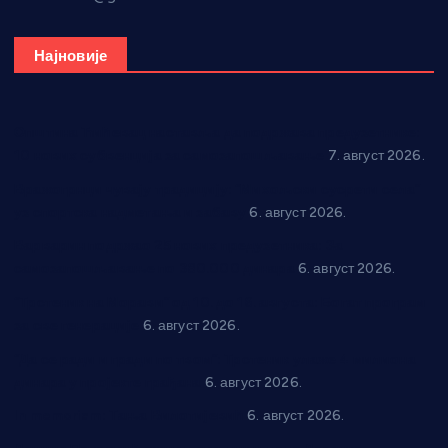
Најновије
Општина Ћићевац наставља да подржава предузетнике:
10 нових субвенција за самозапошљавање
7. август 2026.
Вражогрнци чувају традицију: “Михољски сусрети села”
уз спортска надметања и забаву
6. август 2026.
Варварин подржао 25 нових предузетника: За
самозапошљавање по 380.000 динара
6. август 2026.
“Трстеник на Морави” од 10. до 16. августа: Богат програм
за све генерације
6. август 2026.
“Да се ради и гради по твом”: Трстеник улаже 4 милиона
динара у пројекте грађана
6. август 2026.
In memoriam: Тања Вилотијевић
6. август 2026.