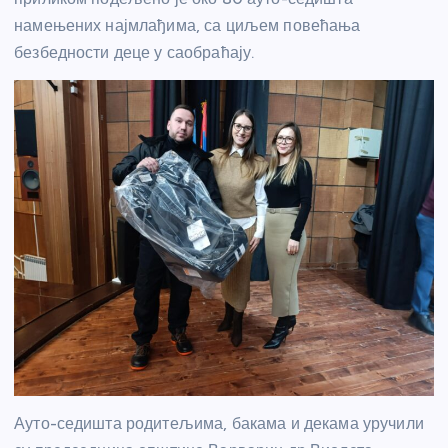
намењених најмлађима, са циљем повећања
безбедности деце у саобраћају.
Ауто-седишта родитељима, бакама и декама уручили