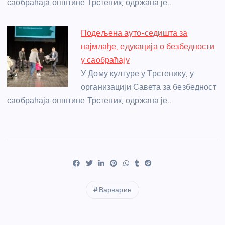
саобраћаја општине Трстеник, одржана је…
Подељена ауто-седишта за
најмлађе, едукација о безбедности
у саобраћају
У Дому културе у Трстенику, у
организацији Савета за безбедност
саобраћаја општине Трстеник, одржана је…
Варварин