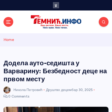
S
k
i
p
t
o
Темнићки
c
Home
o
n
информативн
t
e
Додела ауто-седишта у
и портал
n
Варварину: Безбедност деце на
t
првом месту
Никола Петровић
Друштво
децембар 30, 2025
0 Comments