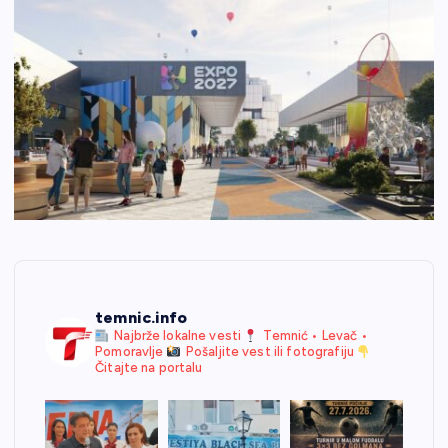
temnic.info
Najbrže lokalne vesti
Temnić • Levač •
Pomoravlje
Pošaljite vest ili fotografiju
Čitajte na portalu