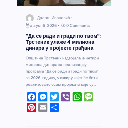
а
Драган Ивановић
август 6, 2026
0 Comments
“Да се ради и гради по твом”:
Трстеник улаже 4 милиона
динара у пројекте грађана
Општина Трстеник издвојила је четири
милиона динара за реализацију
програма “Да се ради и гради по твом”
за 2026. годину, у оквиру којег ће бити
реализовано осам пројеката које су…
F
M
T
Vi
W
M
a
e
w
b
h
e
Pi
E
S
c
ss
itt
er
at
ss
nt
m
h
e
e
er
s
a
er
ail
ar