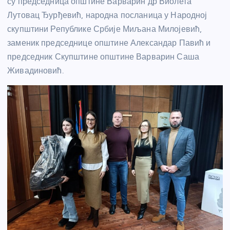
су председница општине Варварин др Виолета
Лутовац Ђурђевић, народна посланица у Народној
скупштини Републике Србије Миљана Милојевић,
заменик председнице општине Александар Павић и
председник Скупштине општине Варварин Саша
Живадиновић.