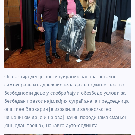
Ова акција део је континуираних напора локалне
самоуправе и надлежних тела да се подигне свест о
безбедности деце у саобраћају и обезбеде услови за
безбедан превоз најмлађих суграђана, а председница
општине Варварин је изразила и задовољство
чињеницом да је и на овај начин породицама смањен
још један трошак, набавка ауто-седишта.