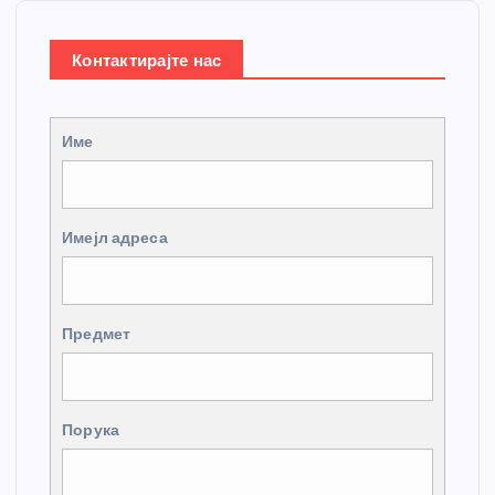
Контактирајте нас
Име
Имејл адреса
Предмет
Порука