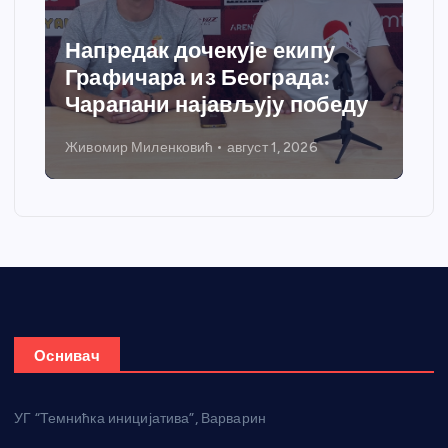
Спортски центар “Ћићевац”
добија савремени систем
грејања
Никола Петровић
јул 31, 2026
Оснивач
УГ “Темнићка иницијатива”, Варварин