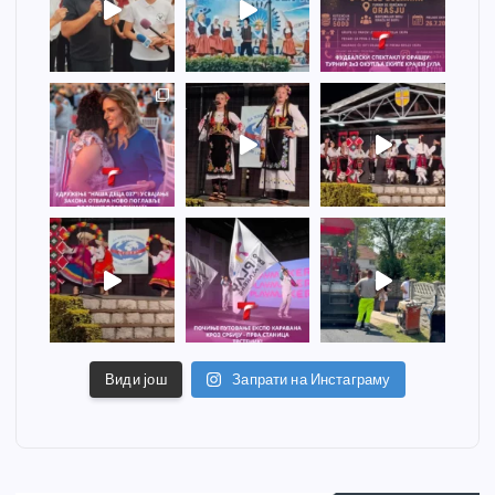
Види још
Запрати на Инстаграму