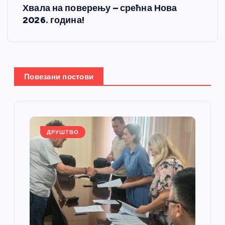
т
Хвала на поверењу – срећна Нова
2026. година!
а
њ
е
Повезани постови
ч
л
ДРУШТВО
а
н
к