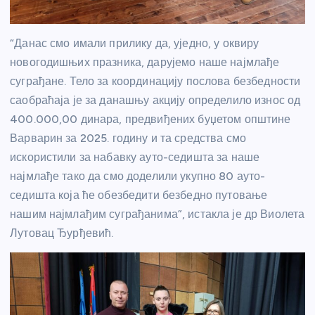
“Данас смо имали прилику да, уједно, у оквиру
новогодишњих празника, дарујемо наше најмлађе
суграђане. Тело за координацију послова безбедности
саобраћаја је за данашњу акцију определило износ од
400.000,00 динара, предвиђених буџетом општине
Варварин за 2025. годину и та средства смо
искористили за набавку ауто-седишта за наше
најмлађе тако да смо доделили укупно 80 ауто-
седишта која ће обезбедити безбедно путовање
нашим најмлађим суграђанима”, истакла је др Виолета
Лутовац Ђурђевић.