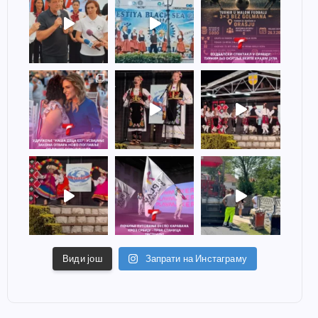
Види још
Запрати на Инстаграму