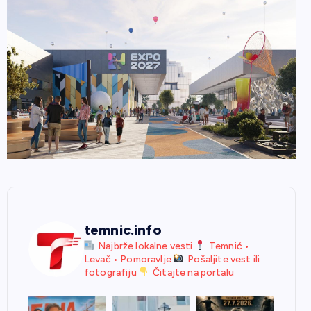
temnic.info
Najbrže lokalne vesti
Temnić •
Levač • Pomoravlje
Pošaljite vest ili
fotografiju
Čitajte na portalu