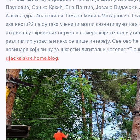
Пауновић, Сашка Кркић, Ена Пантић, Јована Видачак и
Александра Ивановић и Тамара Милић-Михајловић. Главн
иза вести?2 па су тако ученици могли сазнати пуно тог
откривању скривених порука и намера које се крију у в
различитих узраста и како се пише интервју. Све ово ће
новинари који пишу за школски дигитални часопис “Ђачк
djackaiskra.home.blog
.