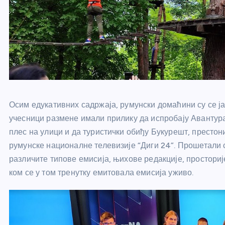
Осим едукативних садржаја, румунски домаћини су се јак
учесници размене имали прилику да испробају Авантур
плес на улици и да туристички обиђу Букурешт, престон
румунске националне телевизије “Диги 24”. Прошетали с
различите типове емисија, њихове редакције, просторије
ком се у том тренутку емитовала емисија уживо.