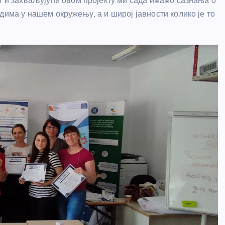
т и захваљујући овом пројекту ми сада имамо сазнања о
дима у нашем окружењу, а и широј јавности колико је то