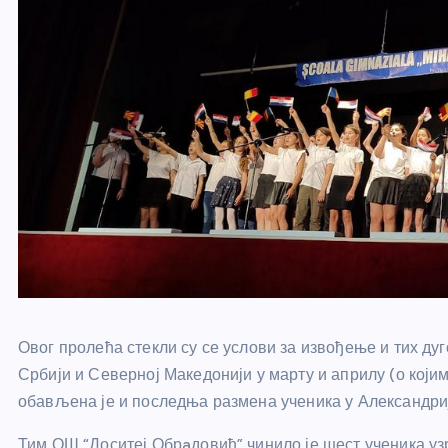
Овог пролећа стекли су се услови за извођење и тих ду
Србији и Северној Македонији у марту и априлу (о којима
обављена је и последња размена ученика у Александриј
Тим ОШ “Доситеј Обрaдовић” чинило је шест ученика уз