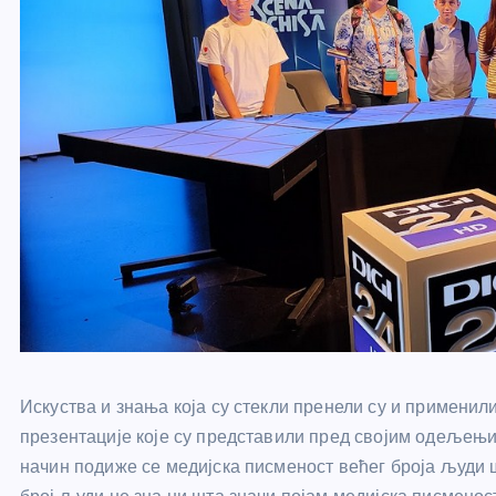
Искуства и знања која су стекли пренели су и применили
презентације које су представили пред својим одељењи
начин подиже се медијска писменост већег броја људи ш