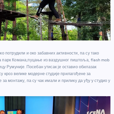
о потрудили и око забавних активности, па су тако
а парк Комана,пуцање из ваздушног пиштоља, flash mob
ицу Румуније. Посебан утисак је оставио обилазак
у кроз велике модерне студије прилагођене за
 за монтажу, па су чак имали и прилику да уђу у студио у