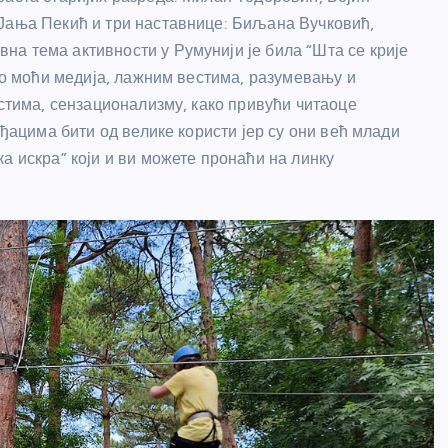
 Јања Пекић и три наставнице: Биљана Вучковић,
а тема активности у Румунији је била “Шта се крије
а о моћи медија, лажним вестима, разумевању и
естима, сензационализму, како привући читаоце
 ђацима бити од велике користи јер су они већ млади
а искра” који и ви можете пронаћи на линку