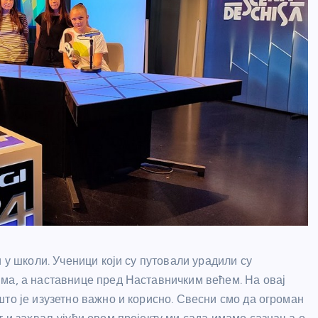
 у школи. Ученици који су путовали урадили су
ма, а наставнице пред Наставничким већем. На овај
то је изузетно важно и корисно. Свесни смо да огроман