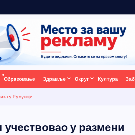
ативни портал
Образовање
Здравље
Округ
Култура
Заб
ика у Румунији
м учествовао у размени