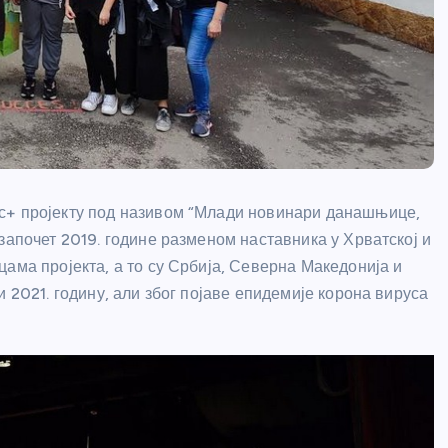
с+ пројекту под називом “Млади новинари данашњице,
започет 2019. године разменом наставника у Хрватској и
ама пројекта, а то су Србија, Северна Македонија и
 2021. годину, али због појаве епидемије корона вируса