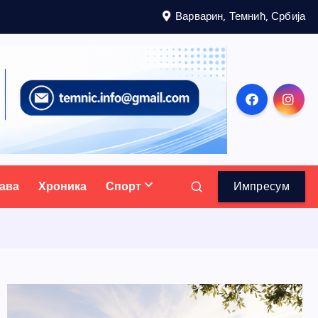
Варварин, Темнић, Србија
ава
Хроника
Спорт
Импресум