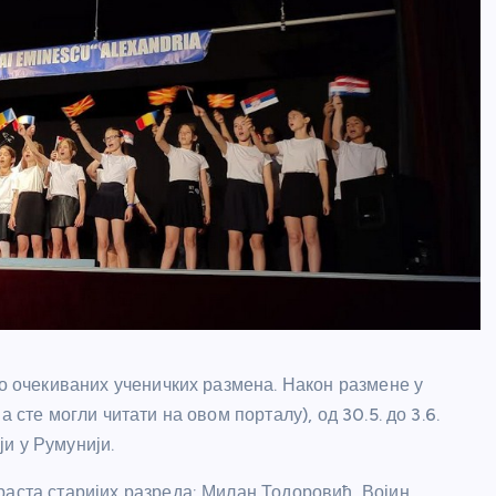
го очекиваних ученичких размена. Након размене у
 сте могли читати на овом порталу), од 30.5. до 3.6.
и у Румунији.
раста старијих разреда: Милан Тодоровић, Војин