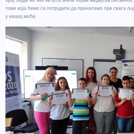
број људи не зна ни шта значи појам медијска писменос
томе која ћемо се потрудити да пренесемо пре свега љу
у нашој моћи.