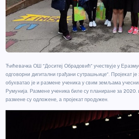
Ћићевачка ОШ “Доситеј Обрадовић” учествује у Еразму
одговорни дигитални грађани сутрашњице”. Пројекат је 
обухватао је и размене ученика у свим земљама учесниц
Румунија. Размене ученика биле су планиране за 2020. и
размене су одложене, а пројекат продужен.