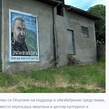
алио се Општини на подршци и обезбеђеним средствима,
 место окупљања мештана и центар културног и