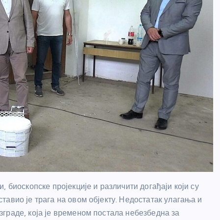
 биоскопске пројекције и различити догађаји који су
авио је трага на овом објекту. Недостатак улагања и
граде, која је временом постала небезбедна за