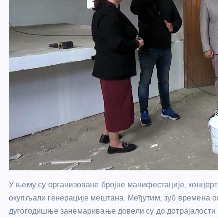
У њему су организоване бројне манифестације, концерти,
окупљали генерације мештана. Међутим, зуб времена ост
дугогодишње занемаривање довели су до дотрајалости з