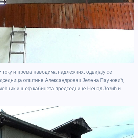
 току и према наводима надлежних, одвијају се
едседница општине Александровац Јелена Пауновић,
моћник и шеф кабинета председнице Ненад Јозић и