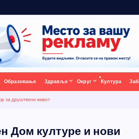
р
а
д
и
ц
и
ативни портал
Образовање
Здравље
Округ
Култура
Заб
ор за друштвени живот
н Дом културе и нови