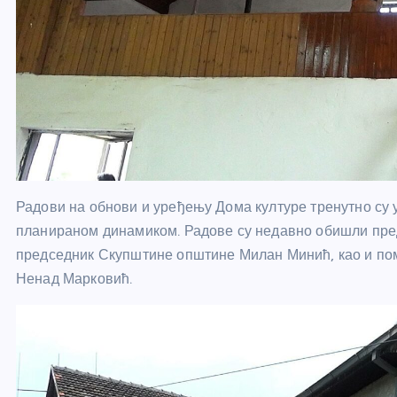
Радови на обнови и уређењу Дома културе тренутно су у
планираном динамиком. Радове су недавно обишли пр
председник Скупштине општине Милан Минић, као и по
Ненад Марковић.