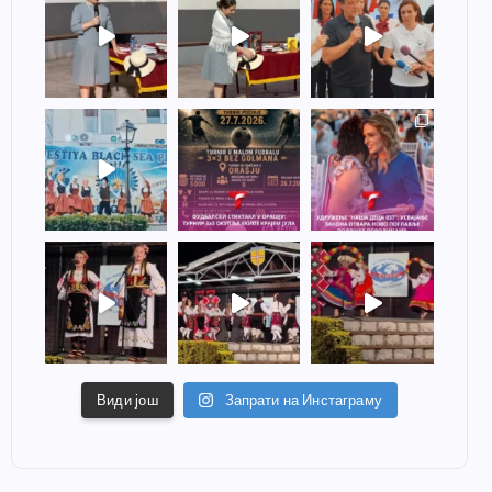
Види још
Запрати на Инстаграму