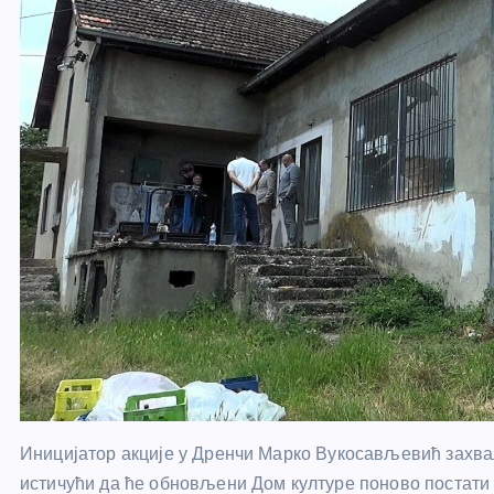
Иницијатор акције у Дренчи Марко Вукосављевић захв
истичући да ће обновљени Дом културе поново постати