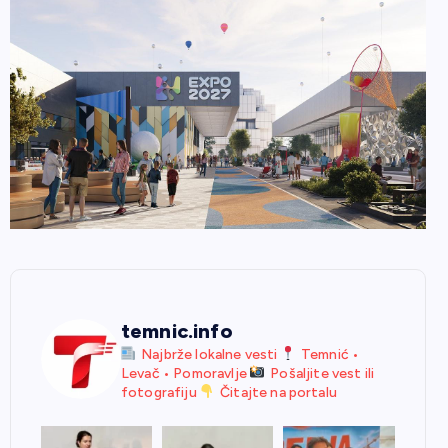
temnic.info
Najbrže lokalne vesti
Temnić •
Levač • Pomoravlje
Pošaljite vest ili
fotografiju
Čitajte na portalu