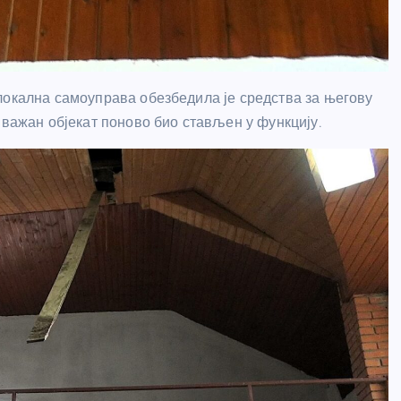
локална самоуправа обезбедила је средства за његову
 важан објекат поново био стављен у функцију.