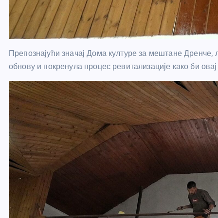
Препознајући значај Дома културе за мештане Дренче, 
обнову и покренула процес ревитализације како би овај