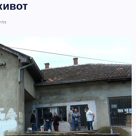
живот
nts