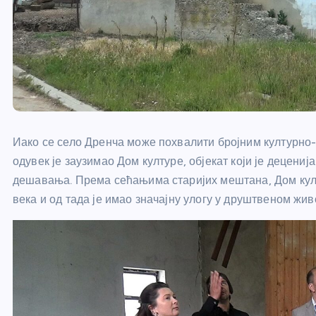
Иако се село Дренча може похвалити бројним културно
одувек је заузимао Дом културе, објекат који је децен
дешавања. Према сећањима старијих мештана, Дом култ
века и од тада је имао значајну улогу у друштвеном жив