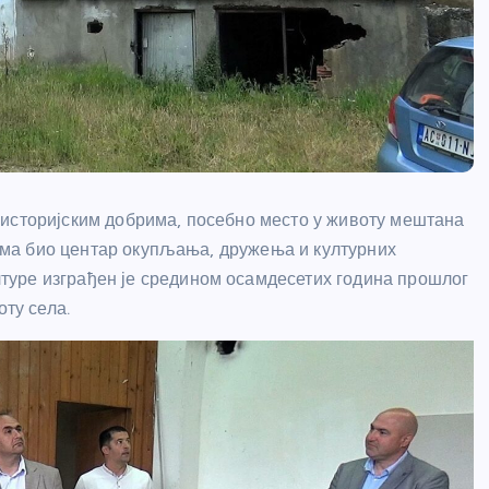
-историјским добрима, посебно место у животу мештана
ијама био центар окупљања, дружења и културних
уре изграђен је средином осамдесетих година прошлог
оту села.