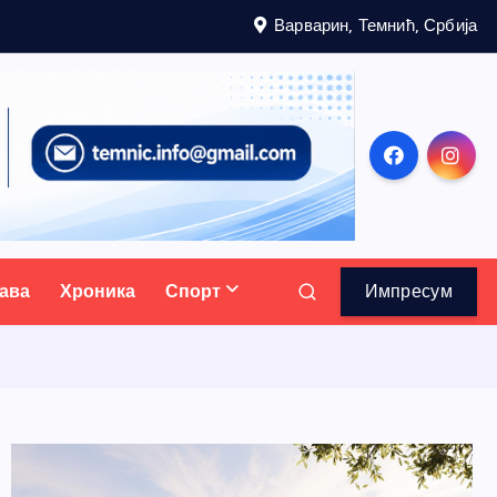
Варварин, Темнић, Србија
ава
Хроника
Спорт
Импресум