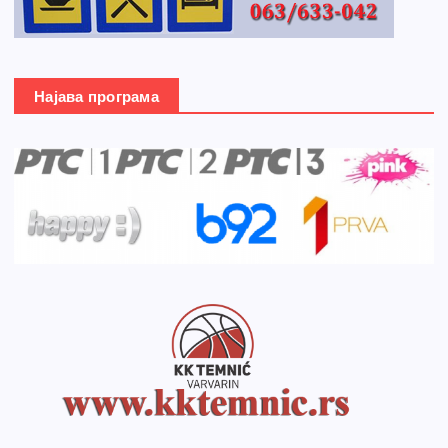
Најава програма