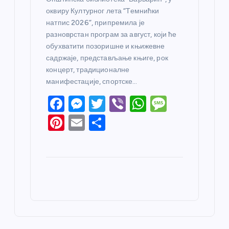
оквиру Културног лета “Темнићки
натпис 2026”, припремила је
разноврстан програм за август, који ће
обухватити позоришне и књижевне
садржаје, представљање књиге, рок
концерт, традиционалне
манифестације, спортске…
F
M
T
Vi
W
M
a
e
w
b
h
e
Pi
E
S
c
ss
itt
er
at
ss
nt
m
h
e
e
er
s
a
er
ail
ar
b
n
A
g
e
e
o
g
p
e
st
o
er
p
k