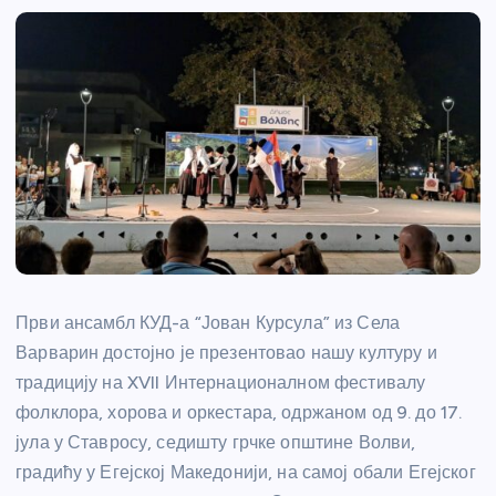
Први ансамбл КУД-а “Јован Курсула” из Села
Варварин достојно је презентовао нашу културу и
традицију на XVII Интернационалном фестивалу
фолклора, хорова и оркестара, одржаном од 9. до 17.
јула у Ставросу, седишту грчке општине Волви,
градићу у Егејској Македонији, на самој обали Егејског