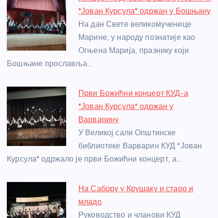
b
n
A
g
st
"Јован Курсула" одржан у Бошњану
o
g
p
e
На дан Свете великомученице
o
er
p
Марине, у народу познатије као
Огњена Марија, празнику који
k
Бошњане прославља…
Први Божићни концерт КУД-а
"Јован Курсула" одржан у
Варварину
У Великој сали Општинске
библиотеке Варварин КУД "Јован
Курсула" одржало је први Божићни концерт, а…
На Сабору у Крушаку и старо и
младо
Руководство и чланови КУД