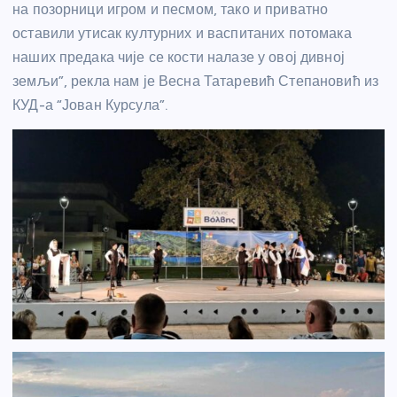
на позорници игром и песмом, тако и приватно
оставили утисак културних и васпитаних потомака
наших предака чије се кости налазе у овој дивној
земљи”, рекла нам је Весна Татаревић Степановић из
КУД-а “Јован Курсула”.