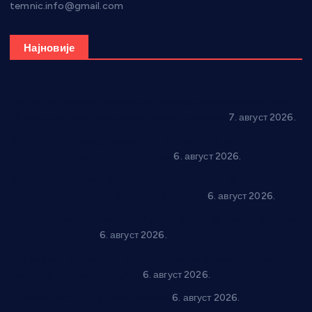
temnic.info@gmail.com
Најновије
Општина Ћићевац наставља да подржава предузетнике:
10 нових субвенција за самозапошљавање
7. август 2026.
Вражогрнци чувају традицију: “Михољски сусрети села”
уз спортска надметања и забаву
6. август 2026.
Варварин подржао 25 нових предузетника: За
самозапошљавање по 380.000 динара
6. август 2026.
“Трстеник на Морави” од 10. до 16. августа: Богат програм
за све генерације
6. август 2026.
“Да се ради и гради по твом”: Трстеник улаже 4 милиона
динара у пројекте грађана
6. август 2026.
In memoriam: Тања Вилотијевић
6. август 2026.