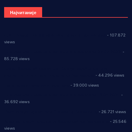
Најчитаније
СНС: Осуда говора мржње и насиља над женама
- 107.872
views
Планска искључења електричне енергије за 27.07.2022.
-
85.728 views
Горан Макрагић директор, Ђорђе Бајић спортски
директор новог прволигаша из Варварина
- 44.296 views
Цене на крушевачким пијацама
- 39.000 views
Планска искључења електричне енергије за 19.05.2021.
-
36.692 views
Реконструкција хотела “Плажа” у Варварину
- 26.721 views
Апел за помоћ породици Марковић из Варварина
- 25.546
views