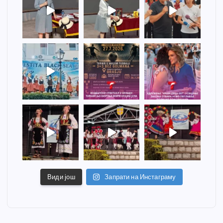
Види још
Запрати на Инстаграму