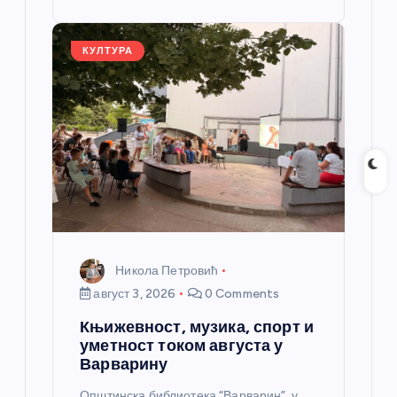
st
o
er
p
k
КУЛТУРА
Никола Петровић
август 3, 2026
0 Comments
Књижевност, музика, спорт и
уметност током августа у
Варварину
Општинска библиотека “Варварин”, у