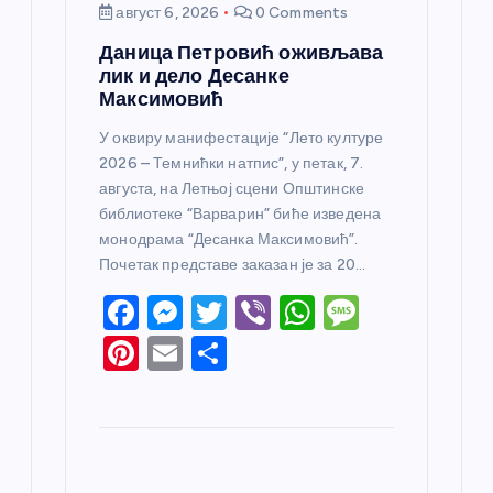
август 6, 2026
0 Comments
Даница Петровић оживљава
лик и дело Десанке
Максимовић
У оквиру манифестације “Лето културе
2026 – Темнићки натпис”, у петак, 7.
августа, на Летњој сцени Општинске
библиотеке “Варварин” биће изведена
монодрама “Десанка Максимовић”.
Почетак представе заказан је за 20…
F
M
T
Vi
W
M
a
e
w
b
h
e
Pi
E
S
c
ss
itt
er
at
ss
nt
m
h
e
e
er
s
a
er
ail
ar
b
n
A
g
e
e
o
g
p
e