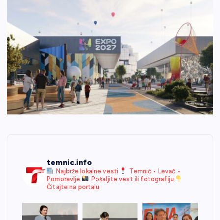
temnic.info
Najbrže lokalne vesti
Temnić • Levač •
Pomoravlje
Pošaljite vest ili fotografiju
Čitajte na portalu