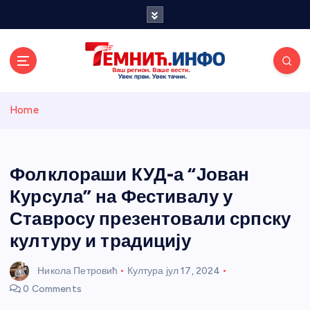
S
k
i
p
t
o
Темнићки
c
Home
o
n
информативн
t
e
Фолклораши КУД-а “Јован
и портал
n
Курсула” на Фестивалу у
t
Ставросу презентовали српску
културу и традицију
Никола Петровић
Култура
јул 17, 2024
0 Comments