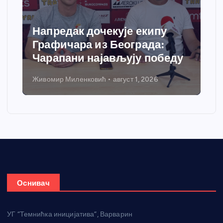
Напредак дочекује екипу
Спор
Графичара из Београда:
доби
Чарапани најављују победу
греј
Живомир Миленковић
август 1, 2026
Никола 
Оснивач
УГ “Темнићка иницијатива”, Варварин