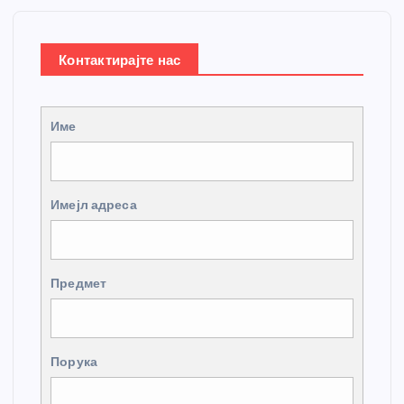
Контактирајте нас
Име
Имејл адреса
Предмет
Порука