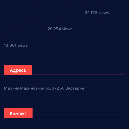
Саопштење и демант Дома здравља “Др Властимир
Годић” на текст који кружи фејсбуком
- 22.176 views
Јелена Вујић-Обрадовић представник Александровца у
Парламенту Србије
- 20.254 views
Откривена илегална штампарија новца код Варварина
-
18.861 views
Адреса
Марина Мариновића бб, 37260 Варварин
Контакт