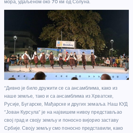
мора, удаљеном око 70 км од Солуна.
“Дивно је било дружити се са ансамблима, како из
наше земље, тако и са ансамблима из Хрватске,
Русије, Бугарске, Мађарске и других земаља. Наш КУД
“Јован Курсула” је на највишем нивоу представљао
свој град и своју земљу и поносно вијорио заставу
Србије. Своју земљу смо поносно представили, како