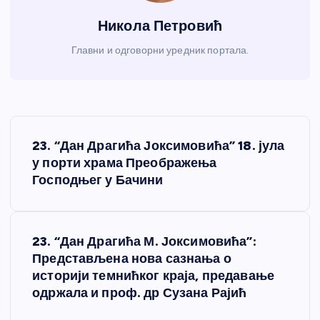
Никола Петровић
Главни и одговорни уредник портала.
К
23. “Дан Драгића Јоксимовића” 18. јула
р
у порти храма Преображења
Господњег у Бачини
е
т
23. “Дан Драгића М. Јоксимовића”:
Представљена нова сазнања о
а
историји темнићког краја, предавање
одржала и проф. др Сузана Рајић
њ