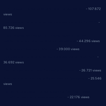
СНС: Осуда говора мржње и насиља над женама
- 107.872
views
Планска искључења електричне енергије за 27.07.2022.
-
85.726 views
Горан Макрагић директор, Ђорђе Бајић спортски
директор новог прволигаша из Варварина
- 44.296 views
Цене на крушевачким пијацама
- 39.000 views
Планска искључења електричне енергије за 19.05.2021.
-
36.692 views
Реконструкција хотела “Плажа” у Варварину
- 26.721 views
Апел за помоћ породици Марковић из Варварина
- 25.546
views
Саопштење и демант Дома здравља “Др Властимир
Годић” на текст који кружи фејсбуком
- 22.176 views
Јелена Вујић-Обрадовић представник Александровца у