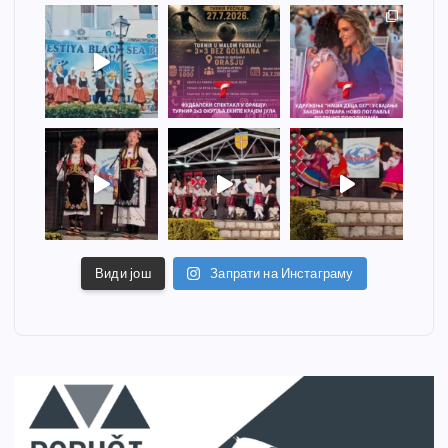
Види још
Запрати на Инстаграму