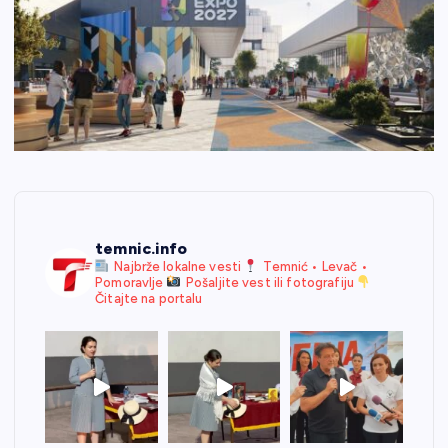
temnic.info
Najbrže lokalne vesti
Temnić • Levač •
Pomoravlje
Pošaljite vest ili fotografiju
Čitajte na portalu