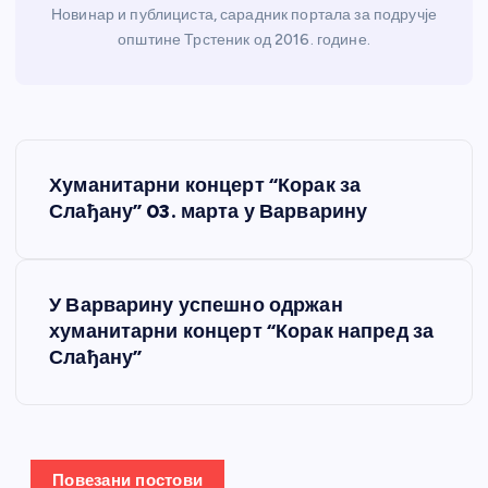
Новинар и публициста, сарадник портала за подручје
општине Трстеник од 2016. године.
К
Хуманитарни концерт “Корак за
р
Слађану” 03. марта у Варварину
е
У Варварину успешно одржан
т
хуманитарни концерт “Корак напред за
Слађану”
а
њ
е
Повезани постови