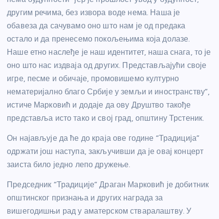
другим речима, без извора воде нема. Наша је
обавеза да сачувамо оно што нам је од предака
остало и да пренесемо покољењима која долазе.
Наше етно наслеђе је наш идентитет, наша снага, то је
оно што нас издваја од других. Представљајући своје
игре, песме и обичаје, промовишемо културно
нематеријално благо Србије у земљи и иностранству”,
истиче Марковић и додаје да ову Друштво такође
представља исто тако и свој град, општину Трстеник.
Он најављује да ће до краја ове године “Традиција”
одржати још наступа, закључивши да је овај концерт
заиста било једно лепо дружење.
Председник “Традиције” Драган Марковић је добитник
општинског признања и других награда за
вишегодишњи рад у аматерском стваралаштву. У