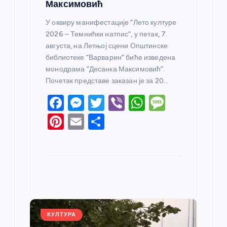
Максимовић
У оквиру манифестације “Лето културе
2026 – Темнићки натпис”, у петак, 7.
августа, на Летњој сцени Општинске
библиотеке “Варварин” биће изведена
монодрама “Десанка Максимовић”.
Почетак представе заказан је за 20…
F
M
T
Vi
W
M
a
e
w
b
h
e
Pi
E
S
c
ss
itt
er
at
ss
nt
m
h
e
e
er
s
a
er
ail
ar
b
n
A
g
e
e
o
g
p
e
st
o
er
p
k
КУЛТУРА