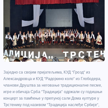
Заједно са својим пријатељима, КУД “Грозд” из
Александровца и КУД “Радојкино коло” из Глободера,
чланови Друштва за неговање традиционалне песме,
игре и обичаја Срба “Традиција” одржали су годишњи
концерт за памћење у препуној сали Дома културе у
Трстенику под називом “Традиција наслеђе Србије”,