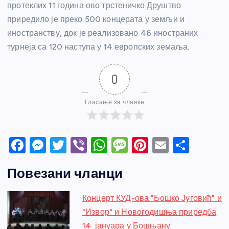
протеклих 11 година ово трстеничко Друштво
приредило је преко 500 концерата у земљи и
иностранству, док је реализовано 46 иностраних
турнеја са 120 наступа у 14 европских земаља.
0
Гласање за чланке
F
M
T
Vi
W
M
Pi
E
S
a
e
w
b
h
e
nt
m
h
Повезани чланци
c
ss
itt
er
at
ss
er
ail
ar
e
e
er
s
a
e
e
Концерт КУД-ова "Бошко Југовић" и
b
n
A
g
st
"Извор" и Новогодишња приредба
o
g
p
e
14. јануара у Бошњану