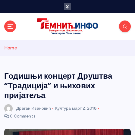
S
k
i
p
t
o
Темнићки
c
Home
o
n
информативн
t
e
Годишњи концерт Друштва
и портал
n
“Традиција” и њихових
t
пријатеља
Драган Ивановић
Култура
март 2, 2018
0 Comments