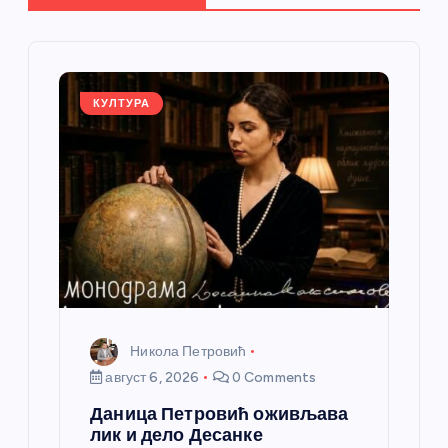
ч
л
КУЛТУРА
а
н
к
а
Никола Петровић
август 6, 2026
0 Comments
Даница Петровић оживљава
лик и дело Десанке