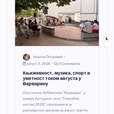
Никола Петровић
август 3, 2026
0 Comments
Књижевност, музика, спорт и
уметност током августа у
Варварину
Општинска библиотека “Варварин”, у
оквиру Културног лета “Темнићки
натпис 2026”, припремила је
разноврстан програм за август, који ће