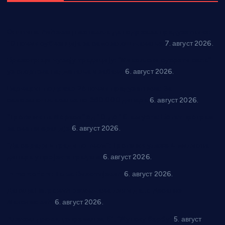
Општина Ћићевац наставља да подржава предузетнике:
10 нових субвенција за самозапошљавање
7. август 2026.
Вражогрнци чувају традицију: “Михољски сусрети села”
уз спортска надметања и забаву
6. август 2026.
Варварин подржао 25 нових предузетника: За
самозапошљавање по 380.000 динара
6. август 2026.
“Трстеник на Морави” од 10. до 16. августа: Богат програм
за све генерације
6. август 2026.
“Да се ради и гради по твом”: Трстеник улаже 4 милиона
динара у пројекте грађана
6. август 2026.
In memoriam: Тања Вилотијевић
6. август 2026.
Даница Петровић оживљава лик и дело Десанке
Максимовић
6. август 2026.
Александровац спреман за 61. “Жупску бербу”
5. август