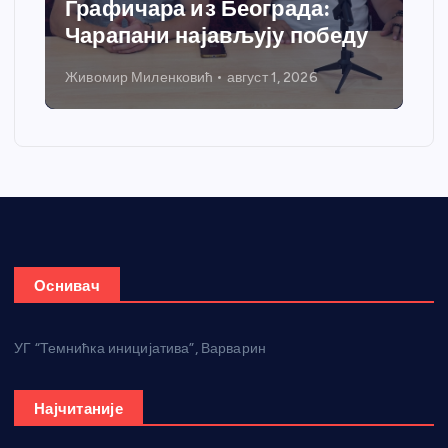
Графичара из Београда:
Чарапани најављују победу
Живомир Миленковић
август 1, 2026
Оснивач
УГ “Темнићка иницијатива”, Варварин
Најчитаније