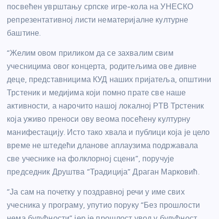
посвећен уврштању српске игре-кола на УНЕСКО
репрезентативној листи нематеријалне културне
баштине.
“Желим овом приликом да се захвалим свим
учесницима овог концерта, родитељима ове дивне
деце, представницима КУД наших пријатеља, општини
Трстеник и медијима који помно прате све наше
активности, а нарочито нашој локалној РТВ Трстеник
која уживо преноси ову веома посећену културну
манифестацију. Исто тако хвала и публици која је цело
време не штедећи дланове аплаузима подржавала
све учеснике на фолклорној сцени”, поручује
председник Друштва “Традиција” Драган Марковић.
“Ја сам на почетку у поздравној речи у име свих
учесника у програму, упутио поруку “Без прошлости
нема будућности” јер је прошлост увод у будућност,