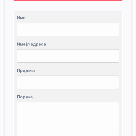
Име
Имејл адреса
Предмет
Порука