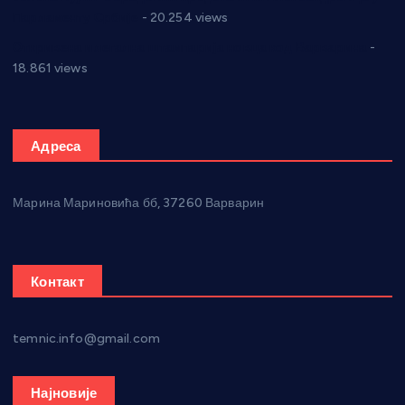
Парламенту Србије
- 20.254 views
Откривена илегална штампарија новца код Варварина
-
18.861 views
Адреса
Марина Мариновића бб, 37260 Варварин
Контакт
temnic.info@gmail.com
Најновије