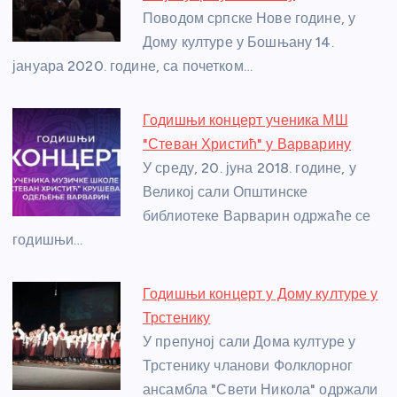
o
er
p
Поводом српске Нове године, у
Дому културе у Бошњану 14.
k
јануара 2020. године, са почетком…
Годишњи концерт ученика МШ
"Стеван Христић" у Варварину
У среду, 20. јуна 2018. године, у
Великој сали Општинске
библиотеке Варварин одржаће се
годишњи…
Годишњи концерт у Дому културе у
Трстенику
У препуној сали Дома културе у
Трстенику чланови Фолклорног
ансамбла "Свети Никола" одржали