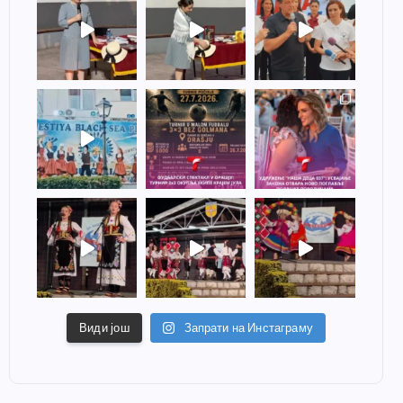
Види још
Запрати на Инстаграму