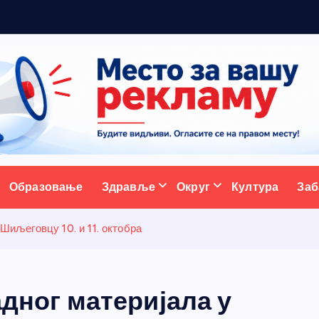
р
ативни портал
Образовање
Здравље
Округ
Култура
Заб
 Шиљеговцу 10. и 11. октобра
адног материјала у