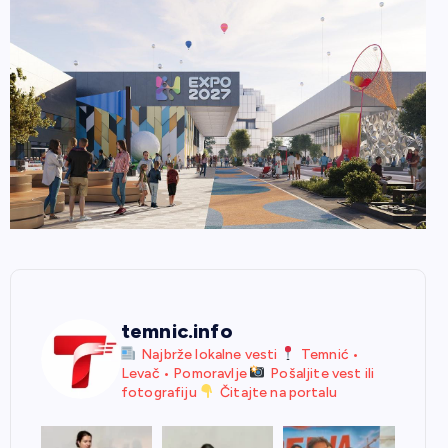
temnic.info
Najbrže lokalne vesti
Temnić •
Levač • Pomoravlje
Pošaljite vest ili
fotografiju
Čitajte na portalu