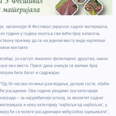
, организује III Фестивал украсног садног материјала,
а из године у годину окупља све већи број излагача,
ствену прилику да се на једном месту виде најлепши
овни контакти.
октобар, уз наступ локалног фолклорног друштва, након
асе ово место. Првог дана очекује се велики број
рограм бити богат и садржајан.
“Од 10 часова почиње разгледање, долазе гости, обићи
ће расаднике. Ове године уводимо три категорије
награда – за најуређенији штанд, за квалитет садног
материјала и нову категорију ‘најбољи од најбољих’, у
којој ће се колеге расадничари међусобно оцењивати”,