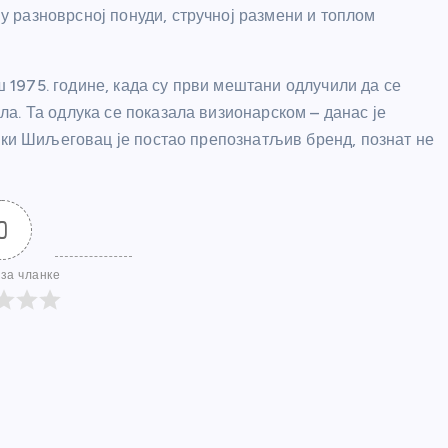
 разноврсној понуди, стручној размени и топлом
1975. године, када су први мештани одлучили да се
а. Та одлука се показала визионарском – данас је
лики Шиљеговац је постао препознатљив бренд, познат не
0
за чланке