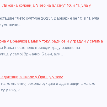
 Ликовна колонија "Лето на платну" 10. и 11. јула у
тације "Лето културе 2025", Варварин ће 10. и 11. јула
е уметнике…
на у Врњачкој Бањи у току, ради се и у граду и у селима
а Бања постепено приводи крају радове на
улица у самој Врњачкој Бањи, али…
и адаптација школе у Орашју у току
на комплетној реконструкцији и адаптацији школског
су у току, а…