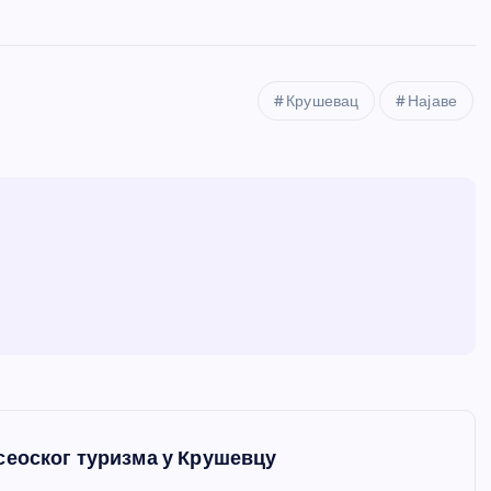
Крушевац
Најаве
сеоског туризма у Крушевцу