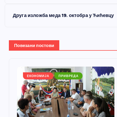
р
е
Друга изложба меда 19. октобра у Ћићевцу
т
а
Повезани постови
њ
е
ЕКОНОМИЈА
ПРИВРЕДА
ч
л