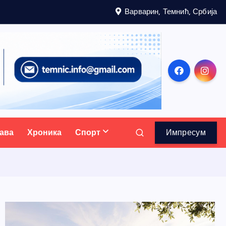
Варварин, Темнић, Србија
ава
Хроника
Спорт
Импресум