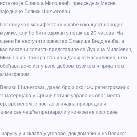
истакао је Синиша Милојевић, председник Месне
заједнице Велики Шиљеговац.
Посебну чар манифестацији даће и концерт народне
музике, који ће бити одржан у петак од 20 часова. На
сцени ће наступити оркестар Славише Видојевића, а
као вокални солисти представиће се Душица Милојевић,
Мики Гајић, Тамара Стајић и Данијел Басaиловић, што
обећава вече испуњено добром музиком и пријатном
атмосфером.
Велики Шиљеговац данас броји око 100 регистрованих
г материјала у Србији потиче управо из овог места.
ер, временом је постао значајна привредна и
иоцима све чешће претварали у конкретне пословне
 наручују и склапају уговоре, док домаћини из Великог