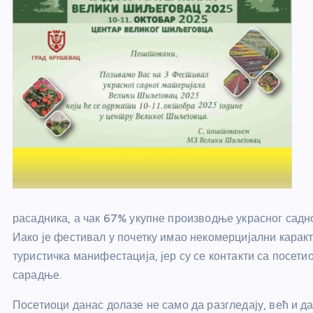
расадника, а чак 67% укупне производње украсног садно
Иако је фестивал у почетку имао некомерцијални каракт
туристичка манифестација, јер су се контакти са посет
сарадње.
Посетиоци данас долазе не само да разгледају, већ и да