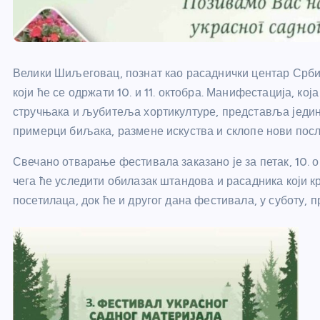
Велики Шиљеговац, познат као расаднички центар Србије
који ће се одржати 10. и 11. октобра. Манифестација, кој
стручњака и љубитеља хортикултуре, представља једин
примерци биљака, размене искуства и склопе нови посл
Свечано отварање фестивала заказано је за петак, 10. 
чега ће уследити обилазак штандова и расадника који кр
посетилаца, док ће и другог дана фестивала, у суботу, п