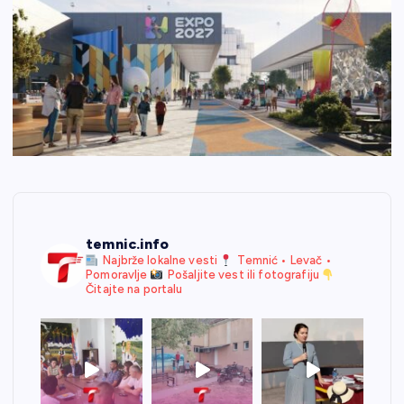
temnic.info
Najbrže lokalne vesti
Temnić • Levač •
Pomoravlje
Pošaljite vest ili fotografiju
Čitajte na portalu