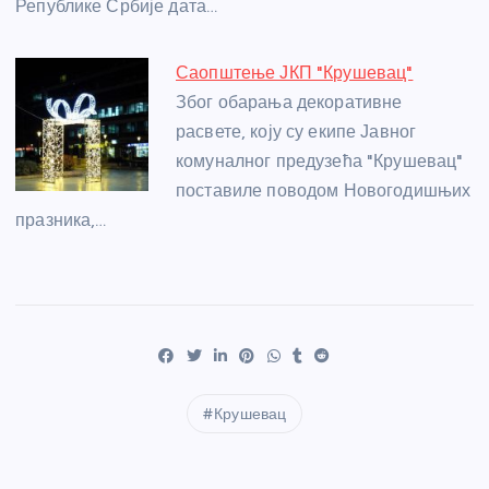
Републике Србије дата…
Саопштење ЈКП "Крушевац"
Због обарања декоративне
расвете, коју су екипе Јавног
комуналног предузећа "Крушевац"
поставиле поводом Новогодишњих
празника,…
Крушевац