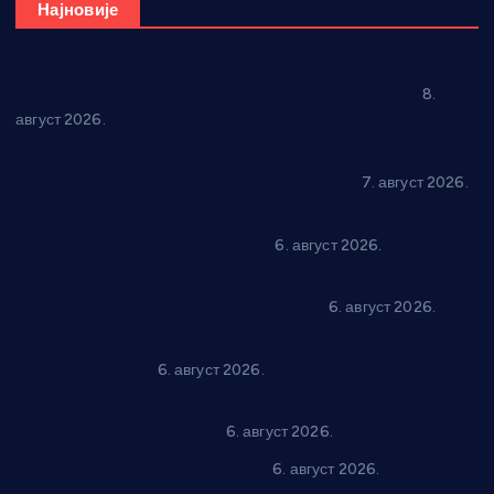
Најновије
“Долина Бачине” кренула у уређење кутка за младе
8.
август 2026.
Општина Ћићевац наставља да подржава предузетнике:
10 нових субвенција за самозапошљавање
7. август 2026.
Вражогрнци чувају традицију: “Михољски сусрети села”
уз спортска надметања и забаву
6. август 2026.
Варварин подржао 25 нових предузетника: За
самозапошљавање по 380.000 динара
6. август 2026.
“Трстеник на Морави” од 10. до 16. августа: Богат програм
за све генерације
6. август 2026.
“Да се ради и гради по твом”: Трстеник улаже 4 милиона
динара у пројекте грађана
6. август 2026.
In memoriam: Тања Вилотијевић
6. август 2026.