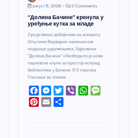
август 8, 2026
0 Comments
“Долина Бачине” кренула у
уређење кутка за младе
Средствима добијеним на конкурсу
Општине Варварин намењеном
подршци удружењима, Удружење
“Долина Бачине” обезбедило је нове
парковске клупе за простор испред
библиотеке у Бачини. 0 0 гласова
Гласање за чланке
F
M
T
Vi
W
M
a
e
w
b
h
e
Pi
E
S
c
ss
itt
er
at
ss
nt
m
h
e
e
er
s
a
er
ail
ar
b
n
A
g
e
e