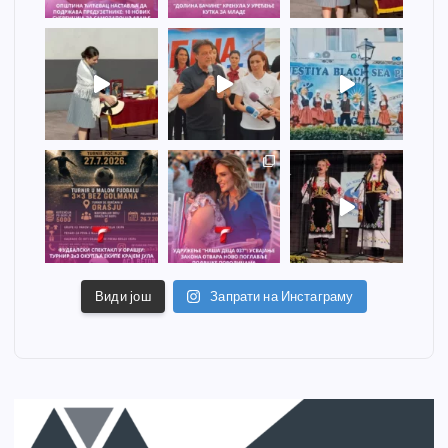
Види још
Запрати на Инстаграму