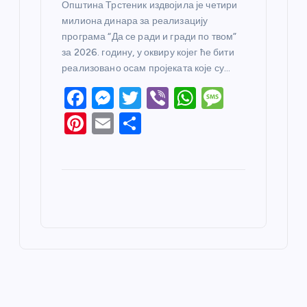
Општина Трстеник издвојила је четири
милиона динара за реализацију
програма “Да се ради и гради по твом”
за 2026. годину, у оквиру којег ће бити
реализовано осам пројеката које су…
F
M
T
Vi
W
M
a
e
w
b
h
e
Pi
E
S
c
ss
itt
er
at
ss
nt
m
h
e
e
er
s
a
er
ail
ar
b
n
A
g
e
e
o
g
p
e
st
o
er
p
k