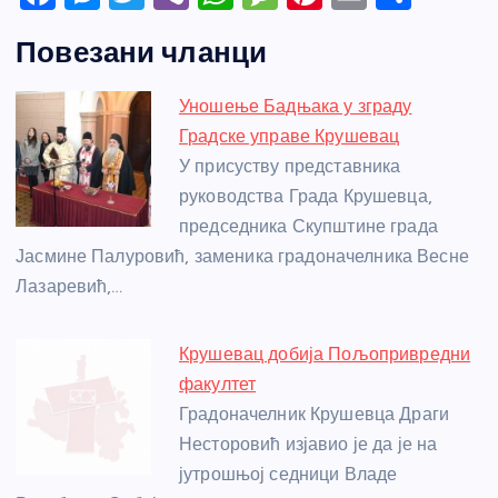
a
e
w
b
h
e
nt
m
h
Повезани чланци
c
ss
itt
er
at
ss
er
ail
ar
e
e
er
s
a
e
e
Уношење Бадњака у зграду
b
n
A
g
st
Градске управе Крушевац
o
g
p
e
У присуству представника
o
er
p
руководства Града Крушевца,
председника Скупштине града
k
Јасмине Палуровић, заменика градоначелника Весне
Лазаревић,…
Крушевац добија Пољопривредни
факултет
Градоначелник Крушевца Драги
Несторовић изјавио је да је на
јутрошњој седници Владе