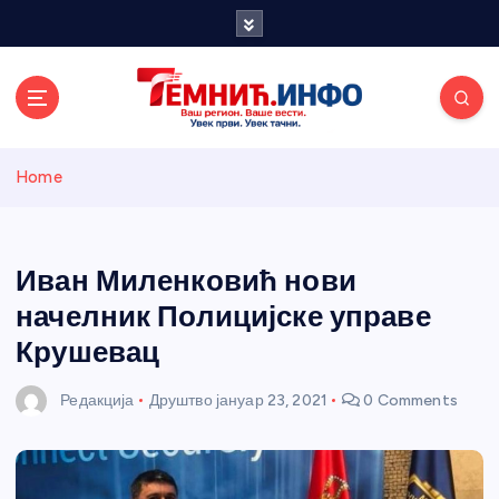
S
k
i
p
t
o
Темнићки
c
Home
o
n
информативн
t
e
Иван Миленковић нови
и портал
n
начелник Полицијске управе
t
Крушевац
Редакција
Друштво
јануар 23, 2021
0 Comments