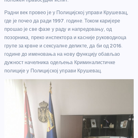
Радни век провео је у Полицијској управи Крушевац,
где је почео да ради 1997. године. Током каријере
прошао је све фазе у раду и напредовању, од
позорника, преко инспектора и касније руководиоца
групе за крвне и сексуалне деликте, да би од 2016.
године до именовања на нову функцију обављао
дужност начелника одељења Криминалистичке
полиције у Полицијској управи Крушевац.