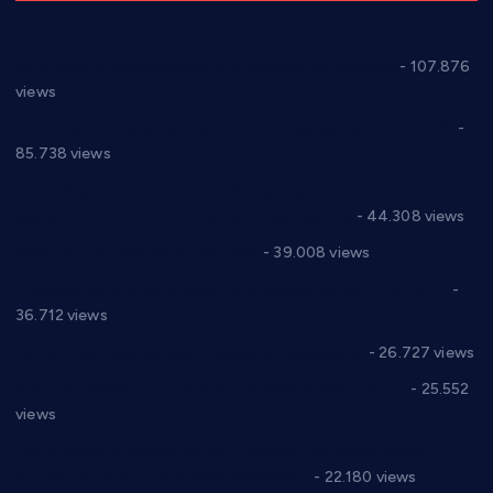
СНС: Осуда говора мржње и насиља над женама
- 107.876
views
Планска искључења електричне енергије за 27.07.2022.
-
85.738 views
Горан Макрагић директор, Ђорђе Бајић спортски
директор новог прволигаша из Варварина
- 44.308 views
Цене на крушевачким пијацама
- 39.008 views
Планска искључења електричне енергије за 19.05.2021.
-
36.712 views
Реконструкција хотела “Плажа” у Варварину
- 26.727 views
Апел за помоћ породици Марковић из Варварина
- 25.552
views
Саопштење и демант Дома здравља “Др Властимир
Годић” на текст који кружи фејсбуком
- 22.180 views