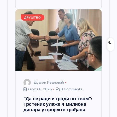
o
g
p
e
st
o
er
p
k
ДРУШТВО
Драган Ивановић
август 6, 2026
0 Comments
“Да се ради и гради по твом”:
Трстеник улаже 4 милиона
динара у пројекте грађана