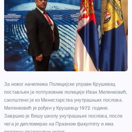
За новог начелника Полицијске управе Крушевац
постављен је потпуковник полиције Иван Миленковић,
саопштено је из Министарства унутрашњих послова.
Миленковић је рођен у Крушевцу 1972. године.
Завршио је Вишу школу унутрашњих послова, после
чега је дипломирао на Правном факултету и има
положен правосудни испит.