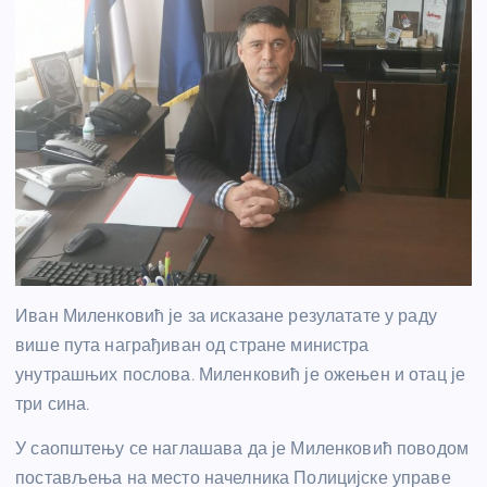
Иван Миленковић је за исказане резулатате у раду
више пута награђиван од стране министра
унутрашњих послова. Миленковић је ожењен и отац је
три сина.
У саопштењу се наглашава да је Миленковић поводом
постављења на место начелника Полицијске управе