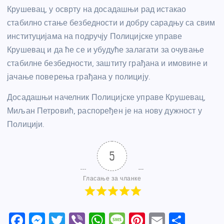
Крушевац, у осврту на досадашњи рад истакао
стабилно стање безбедности и добру сарадњу са свим
институцијама на подручју Полицијске управе
Крушевац и да ће се и убудуће залагати за очување
стабилне безбедности, заштиту грађана и имовине и
јачање поверења грађана у полицију.
Досадашњи начелник Полицијске управе Крушевац,
Миљан Петровић, распоређен је на нову дужност у
Полицији.
5
Гласање за чланке
F
M
T
Vi
W
M
Pi
E
S