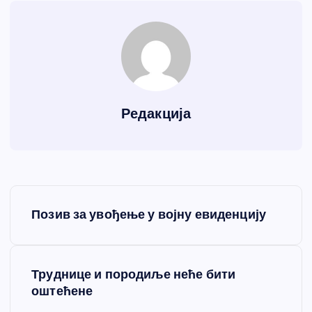
Редакција
К
Позив за увођење у војну евиденцију
р
е
Труднице и породиље неће бити
оштећене
т