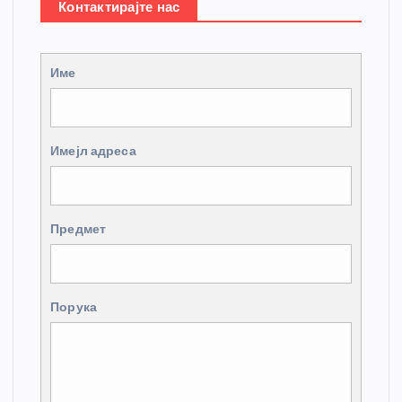
Контактирајте нас
Име
Имејл адреса
Предмет
Порука