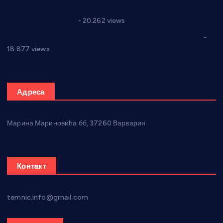
Јелена Вујић-Обрадовић представник Александровца у
Парламенту Србије
- 20.262 views
Откривена илегална штампарија новца код Варварина
-
18.877 views
Адреса
Марина Мариновића бб, 37260 Варварин
Контакт
temnic.info@gmail.com