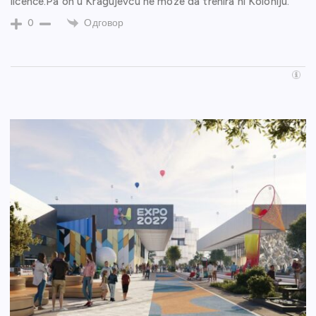
licence.Pa on u Kragujevcu ne moze da trenira ni Koloniju.
Одговор
0