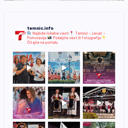
temnic.info
Najbrže lokalne vesti
Temnić • Levač •
Pomoravlje
Pošaljite vest ili fotografiju
Čitajte na portalu