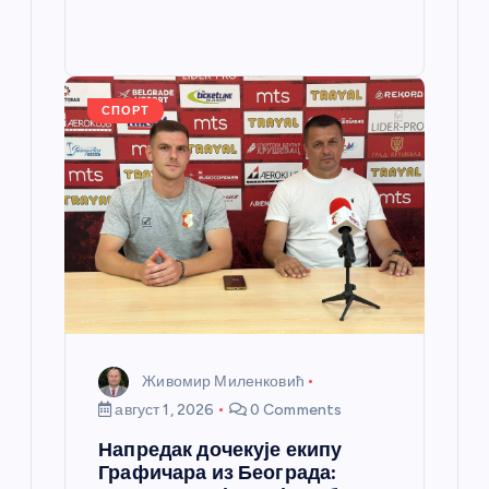
b
n
A
g
e
e
o
g
p
e
st
o
er
p
k
СПОРТ
Живомир Миленковић
август 1, 2026
0 Comments
Напредак дочекује екипу
Графичара из Београда: