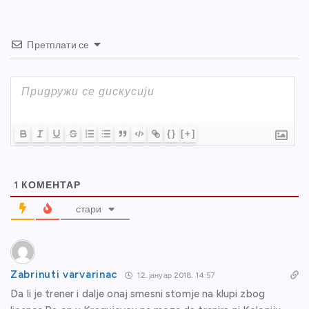
Претплати се
{}
[+]
1
КОМЕНТАР
стари
Zabrinuti varvarinac
12. јануар 2018. 14:57
Da li je trener i dalje onaj smesni stomje na klupi zbog