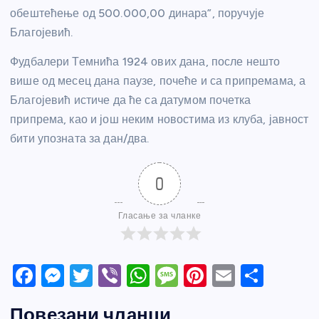
обештећење од 500.000,00 динара”, поручује
Благојевић.
Фудбалери Темнића 1924 ових дана, после нешто
више од месец дана паузе, почеће и са припремама, а
Благојевић истиче да ће са датумом почетка
припрема, као и још неким новостима из клуба, јавност
бити упозната за дан/два.
0
Гласање за чланке
F
M
T
Vi
W
M
Pi
E
S
a
e
w
b
h
e
nt
m
h
Повезани чланци