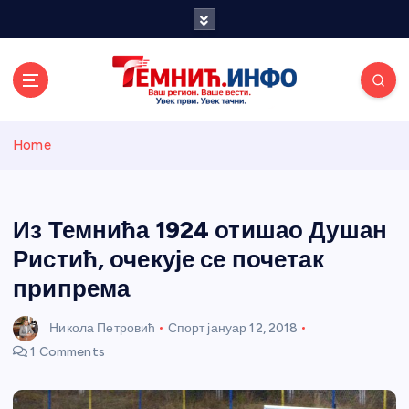
S
k
i
p
t
o
Темнићки
c
Home
o
n
информативн
t
e
Из Темнића 1924 отишао Душан
и портал
n
Ристић, очекује се почетак
t
припрема
Никола Петровић
Спорт
јануар 12, 2018
1 Comments