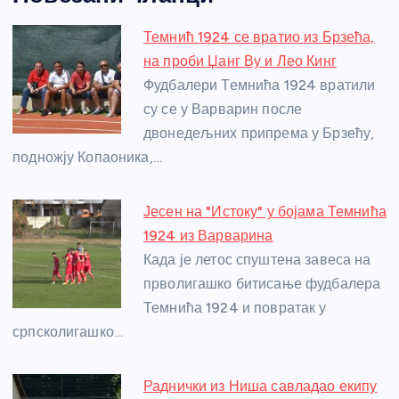
c
ss
itt
er
at
ss
er
ail
ar
e
e
er
s
a
e
e
Темнић 1924 се вратио из Брзећа,
b
n
A
g
st
на проби Џанг Ву и Лео Кинг
o
g
p
e
Фудбалери Темнића 1924 вратили
o
er
p
су се у Варварин после
двонедељних припрема у Брзећу,
k
подножју Копаоника,…
Јесен на "Истоку" у бојама Темнића
1924 из Варварина
Када је летос спуштена завеса на
прволигашко битисање фудбалера
Темнића 1924 и повратак у
српсколигашко…
Раднички из Ниша савладао екипу