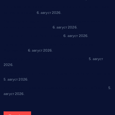
“Трстеник на Морави” од 10. до 16. августа: Богат програм
за све генерације
6. август 2026.
“Да се ради и гради по твом”: Трстеник улаже 4 милиона
динара у пројекте грађана
6. август 2026.
In memoriam: Тања Вилотијевић
6. август 2026.
Даница Петровић оживљава лик и дело Десанке
Максимовић
6. август 2026.
Александровац спреман за 61. “Жупску бербу”
5. август
2026.
Нова игралишта стижу у Бошњане, Доњи Катун и Парцане
5. август 2026.
У Ћићевцу одржана Конференција клубова Зоне “Запад”
5.
август 2026.