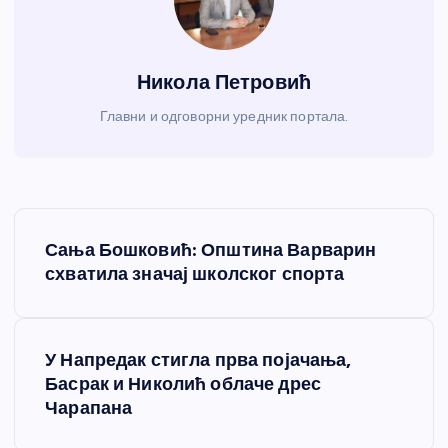
Никола Петровић
Главни и одговорни уредник портала.
К
Сања Бошковић: Општина Варварин
р
схватила значај школског спорта
е
У Напредак стигла прва појачања,
т
Басрак и Николић облаче дрес
Чарапана
а