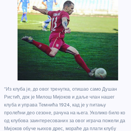
“Из клуба је, до овог тренутка, отишао само Душан
Ристић, док је Милош Мијоков и даље члан нашег
клуба и управа Темнића 1924, кад је у питању
пролећни део сезоне, рачуна на њега. Уколико било ко
од клубова заинтересованих за овог играча пожели да
Мијоков обуче њихов дрес, мораће да плати клубу