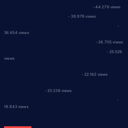
Горан Макрагић директор, Ђорђе Бајић спортски
директор новог прволигаша из Варварина
- 44.276 views
Цене на крушевачким пијацама
- 38.978 views
Планска искључења електричне енергије за 19.05.2021.
-
36.654 views
Реконструкција хотела “Плажа” у Варварину
- 26.705 views
Апел за помоћ породици Марковић из Варварина
- 25.528
views
Саопштење и демант Дома здравља “Др Властимир
Годић” на текст који кружи фејсбуком
- 22.162 views
Јелена Вујић-Обрадовић представник Александровца у
Парламенту Србије
- 20.238 views
Откривена илегална штампарија новца код Варварина
-
18.843 views