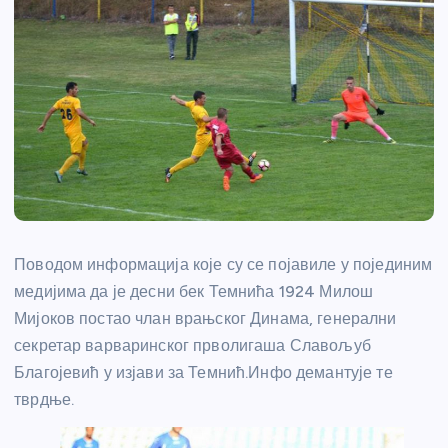
Поводом информација које су се појавиле у појединим
медијима да је десни бек Темнића 1924 Милош
Мијоков постао члан врањског Динама, генерални
секретар варваринског прволигаша Славољуб
Благојевић у изјави за Темнић.Инфо демантује те
тврдње.