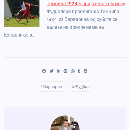
Темнића 1924 у пријатељском мечу
Фудбалери прволигаша Темнића
1924 из Варварина од суботе се
налазе на припремама на
Копаонику, а…
Варварин
Фудбал