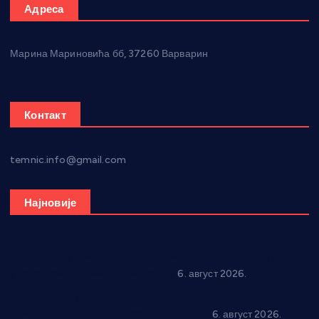
Адреса
Марина Мариновића бб, 37260 Варварин
Контакт
temnic.info@gmail.com
Најновије
Вражогрнци чувају традицију: “Михољски сусрети села”
уз спортска надметања и забаву
6. август 2026.
Варварин подржао 25 нових предузетника: За
самозапошљавање по 380.000 динара
6. август 2026.