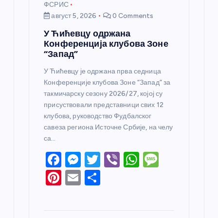
ФСРИС
август 5, 2026
0 Comments
У Ћићевцу одржана
Конференција клубова Зоне
“Запад”
У Ћићевцу је одржана прва седница
Конференције клубова Зоне “Запад” за
такмичарску сезону 2026/27, којој су
присуствовали представници свих 12
клубова, руководство Фудбалског
савеза региона Источне Србије, на челу
са…
F
M
T
Vi
W
M
a
e
w
b
h
e
Pi
E
S
c
ss
itt
er
at
ss
nt
m
h
e
e
er
s
a
er
ail
ar