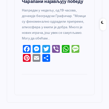
Чарапани најављују победу
Напредак у недељу, од 19 часова,
дочекује београдски Графичар. “Момци
су феноменално одрадили припреме,
атмосфера у екипи је добра. Много је
нових играча, још увек се сакупљамо.
Могу да обећам…
F
M
T
Vi
W
M
a
e
w
b
h
e
Pi
E
S
c
ss
itt
er
at
ss
nt
m
h
e
e
er
s
a
er
ail
ar
b
n
A
g
e
e
o
g
p
e
st
o
er
p
k