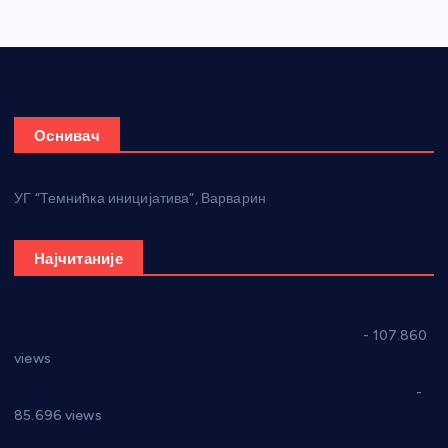
Оснивач
УГ “Темнићка иницијатива”, Варварин
Најчитаније
СНС: Осуда говора мржње и насиља над женама
- 107.860
views
Планска искључења електричне енергије за 27.07.2022.
-
85.696 views