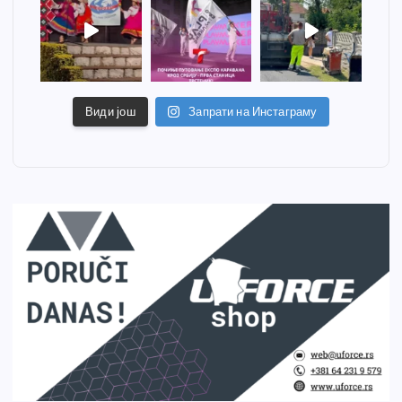
Види још
Запрати на Инстаграму