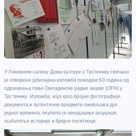
У Ликовном салону Дома културе у Трстенику свечано
је отворена јубиларна изложба поводом 50 година од
одржавања прве Омладинске радне акције (ОРА) у
Трстенику. Изложба, која кроз бројне фотографије,
документа и аутентичне предмете оживљава дух
једног времена, окупила је некадашње акцијаше,
љубитеље историје и бројне посетиоце.