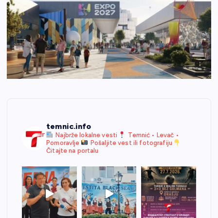
temnic.info
Najbrže lokalne vesti
Temnić • Levač •
Pomoravlje
Pošaljite vest ili fotografiju
Čitajte na portalu