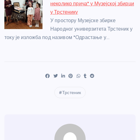
неколико прича" у Музејској збирци
у Трстенику
У простору Музејске збирке
Народног универзитета Трстеник у
току је изложба под називом "Одрастање у…
Трстеник