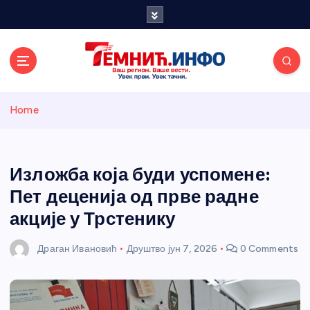
S
k
i
p
t
o
Темнићки
c
Home
o
n
информативн
t
e
Изложба која буди успомене:
и портал
n
Пет деценија од прве радне
t
акције у Трстенику
Драган Ивановић
Друштво
јун 7, 2026
0 Comments