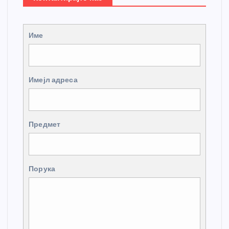
Име
Имејл адреса
Предмет
Порука