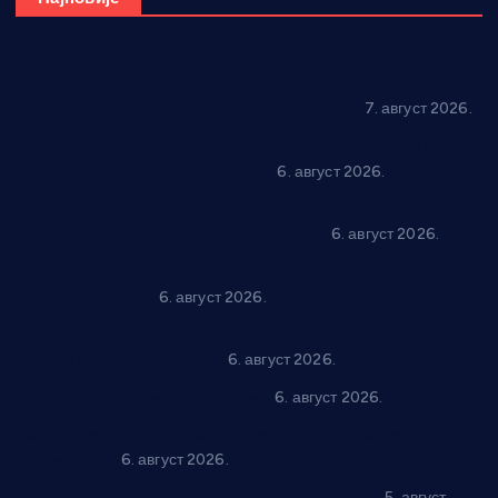
Општина Ћићевац наставља да подржава предузетнике:
10 нових субвенција за самозапошљавање
7. август 2026.
Вражогрнци чувају традицију: “Михољски сусрети села”
уз спортска надметања и забаву
6. август 2026.
Варварин подржао 25 нових предузетника: За
самозапошљавање по 380.000 динара
6. август 2026.
“Трстеник на Морави” од 10. до 16. августа: Богат програм
за све генерације
6. август 2026.
“Да се ради и гради по твом”: Трстеник улаже 4 милиона
динара у пројекте грађана
6. август 2026.
In memoriam: Тања Вилотијевић
6. август 2026.
Даница Петровић оживљава лик и дело Десанке
Максимовић
6. август 2026.
Александровац спреман за 61. “Жупску бербу”
5. август