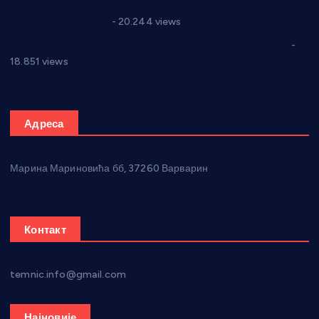
Јелена Вујић-Обрадовић представник Александровца у
Парламенту Србије
- 20.244 views
Откривена илегална штампарија новца код Варварина
-
18.851 views
Адреса
Марина Мариновића бб, 37260 Варварин
Контакт
temnic.info@gmail.com
Најновије