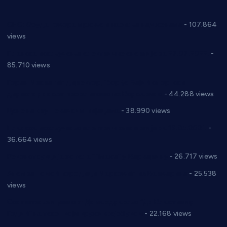
СНС: Осуда говора мржње и насиља над женама
- 107.864
views
Планска искључења електричне енергије за 27.07.2022.
-
85.710 views
Горан Макрагић директор, Ђорђе Бајић спортски
директор новог прволигаша из Варварина
- 44.288 views
Цене на крушевачким пијацама
- 38.990 views
Планска искључења електричне енергије за 19.05.2021.
-
36.664 views
Реконструкција хотела “Плажа” у Варварину
- 26.717 views
Апел за помоћ породици Марковић из Варварина
- 25.538
views
Саопштење и демант Дома здравља “Др Властимир
Годић” на текст који кружи фејсбуком
- 22.168 views