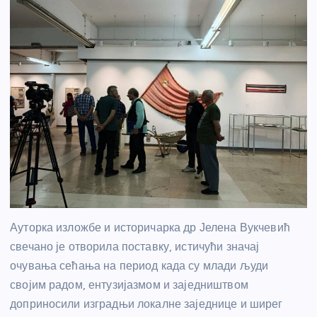
Ауторка изложбе и историчарка др Јелена Вукчевић
свечано је отворила поставку, истичући значај
очувања сећања на период када су млади људи
својим радом, ентузијазмом и заједништвом
доприносили изградњи локалне заједнице и ширег