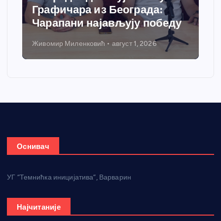
добија савремени систем
у
грејања
Никола Петровић
јул 31, 2026
Оснивач
УГ “Темнићка иницијатива”, Варварин
Најчитаније