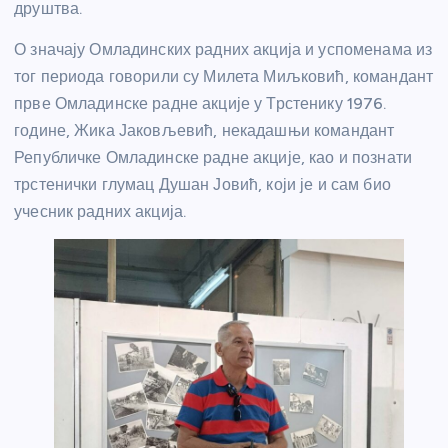
друштва.
О значају Омладинских радних акција и успоменама из
тог периода говорили су Милета Миљковић, командант
прве Омладинске радне акције у Трстенику 1976.
године, Жика Јаковљевић, некадашњи командант
Републичке Омладинске радне акције, као и познати
трстенички глумац Душан Јовић, који је и сам био
учесник радних акција.