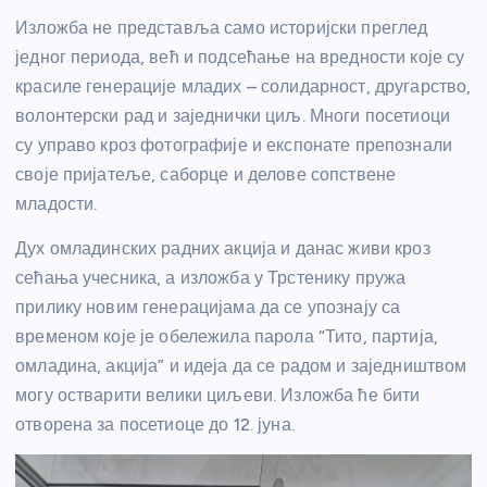
Изложба не представља само историјски преглед
једног периода, већ и подсећање на вредности које су
красиле генерације младих – солидарност, другарство,
волонтерски рад и заједнички циљ. Многи посетиоци
су управо кроз фотографије и експонате препознали
своје пријатеље, саборце и делове сопствене
младости.
Дух омладинских радних акција и данас живи кроз
сећања учесника, а изложба у Трстенику пружа
прилику новим генерацијама да се упознају са
временом које је обележила парола “Тито, партија,
омладина, акција” и идеја да се радом и заједништвом
могу остварити велики циљеви. Изложба ће бити
отворена за посетиоце до 12. јуна.