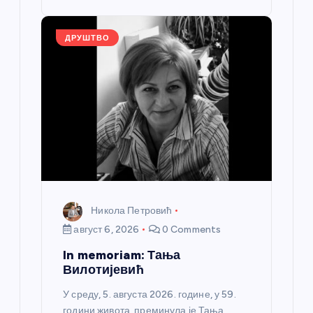
o
er
p
k
ДРУШТВО
Никола Петровић
август 6, 2026
0 Comments
In memoriam: Тања
Вилотијевић
У среду, 5. августа 2026. године, у 59.
години живота, преминула је Тања