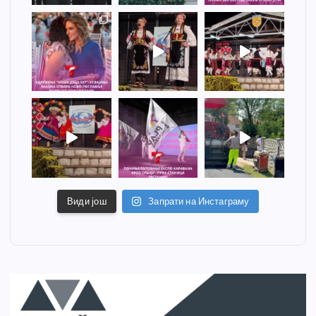
Види још
Запрати на Инстаграму