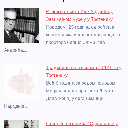
c
ss
itt
er
at
ss
er
ail
ar
e
e
er
s
a
e
e
Изложба књига Иве Андрића у
b
n
A
g
st
Завичајном музеју у Трстенику
o
g
p
e
Поводом 125 година од рођења
o
er
p
књижевника и првог нобеловца са
простора бивше СФРЈ Иве
k
Андрића,…
Традиционална изложба КЛИС-а у
Трстенику
Већ 9 година за редом поводом
Међународног празника 8. марта,
Дана жена, у организацији
Народног…
Отворена изложба "Одрастање у