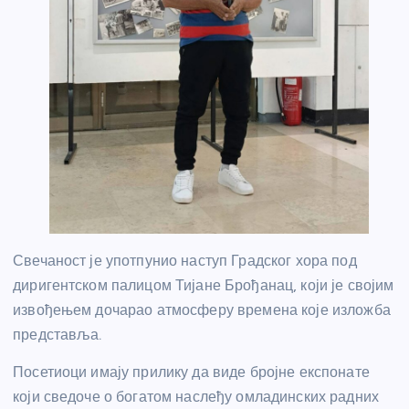
Свечаност је употпунио наступ Градског хора под
диригентском палицом Тијане Брођанац, који је својим
извођењем дочарао атмосферу времена које изложба
представља.
Посетиоци имају прилику да виде бројне експонате
који сведоче о богатом наслеђу омладинских радних