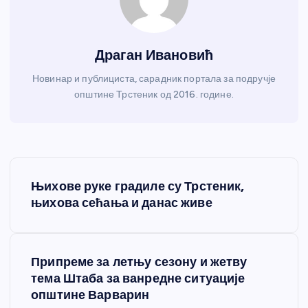
Драган Ивановић
Новинар и публициста, сарадник портала за подручје
општине Трстеник од 2016. године.
К
Њихове руке градиле су Трстеник,
р
њихова сећања и данас живе
е
Припреме за летњу сезону и жетву
т
тема Штаба за ванредне ситуације
општине Варварин