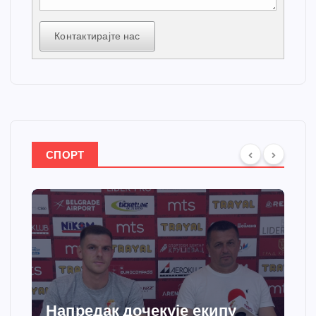
Контактирајте нас
СПОРТ
Спортски центар “Ћићевац”