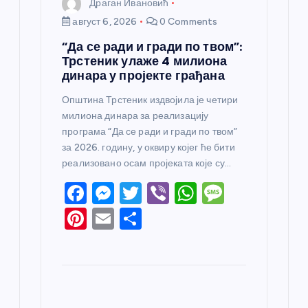
Драган Ивановић
август 6, 2026
0 Comments
“Да се ради и гради по твом”:
Трстеник улаже 4 милиона
динара у пројекте грађана
Општина Трстеник издвојила је четири
милиона динара за реализацију
програма “Да се ради и гради по твом”
за 2026. годину, у оквиру којег ће бити
реализовано осам пројеката које су…
F
M
T
Vi
W
M
a
e
w
b
h
e
Pi
E
S
c
ss
itt
er
at
ss
nt
m
h
e
e
er
s
a
er
ail
ar
b
n
A
g
e
e
o
g
p
e
st