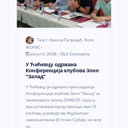
н
к
а
Текст: Никола Петровић, Фото:
ФСРИС
август 5, 2026
0 Comments
У Ћићевцу одржана
Конференција клубова Зоне
“Запад”
У Ћићевцу је одржана прва седница
Конференције клубова Зоне “Запад” за
такмичарску сезону 2026/27, којој су
присуствовали представници свих 12
клубова, руководство Фудбалског
савеза региона Источне Србије, на челу
са…