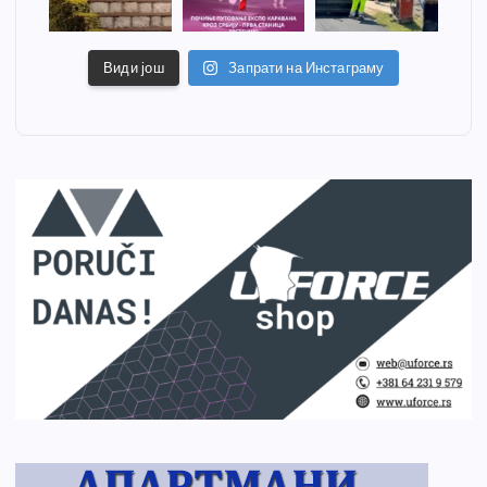
Види још
Запрати на Инстаграму