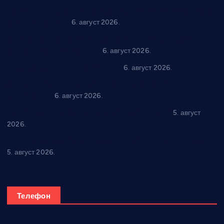
“Трстеник на Морави” од 10. до 16. августа: Богат програм
за све генерације
6. август 2026.
“Да се ради и гради по твом”: Трстеник улаже 4 милиона
динара у пројекте грађана
6. август 2026.
In memoriam: Тања Вилотијевић
6. август 2026.
Даница Петровић оживљава лик и дело Десанке
Максимовић
6. август 2026.
Александровац спреман за 61. “Жупску бербу”
5. август
2026.
Нова игралишта стижу у Бошњане, Доњи Катун и Парцане
5. август 2026.
Телефон