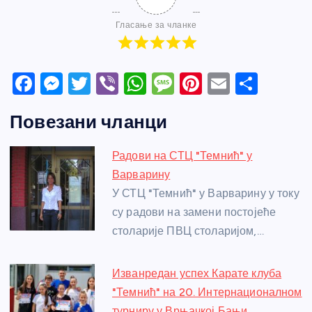
Гласање за чланке
F
M
T
Vi
W
M
Pi
E
S
a
e
w
b
h
e
nt
m
h
Повезани чланци
c
ss
itt
er
at
ss
er
ail
ar
e
e
er
s
a
e
e
Радови на СТЦ "Темнић" у
b
n
A
g
st
Варварину
o
g
p
e
У СТЦ "Темнић" у Варварину у току
o
er
p
су радови на замени постојеће
столарије ПВЦ столаријом,…
k
Изванредан успех Карате клуба
"Темнић" на 20. Интернационалном
турниру у Врњачкој Бањи