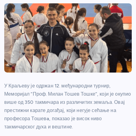
У Краљеву је одржан 12. међународни турнир,
Меморијал “Проф. Милан Тошев Тошке”, који је окупио
више од 350 такмичара из различитих земаља. Овај
престижни карате догађај, који негује сећање на
професора Тошевa, показао је висок ниво
такмичарског духа и вештине.