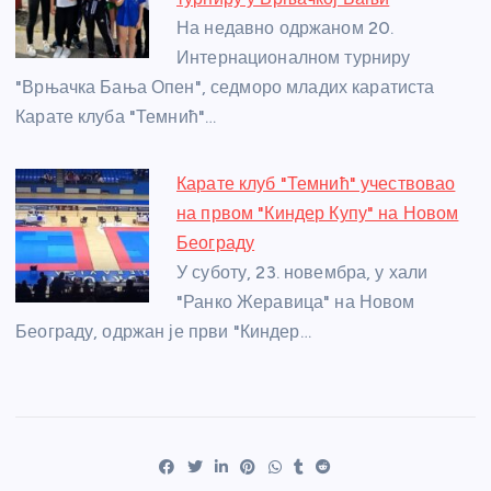
На недавно одржаном 20.
Интернационалном турниру
"Врњачка Бања Опен", седморо младих каратиста
Карате клуба "Темнић"…
Карате клуб "Темнић" учествовао
на првом "Киндер Купу" на Новом
Београду
У суботу, 23. новембра, у хали
"Ранко Жеравица" на Новом
Београду, одржан је први "Киндер…