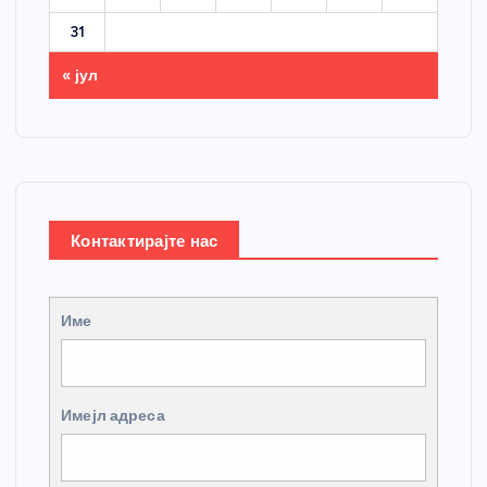
31
« јул
Контактирајте нас
Име
Имејл адреса