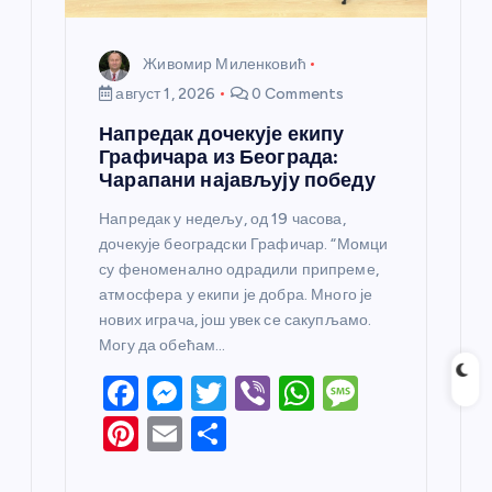
Живомир Миленковић
август 1, 2026
0 Comments
Напредак дочекује екипу
Графичара из Београда:
Чарапани најављују победу
Напредак у недељу, од 19 часова,
дочекује београдски Графичар. “Момци
су феноменално одрадили припреме,
атмосфера у екипи је добра. Много је
нових играча, још увек се сакупљамо.
Могу да обећам…
F
M
T
Vi
W
M
a
e
w
b
h
e
Pi
E
S
c
ss
itt
er
at
ss
nt
m
h