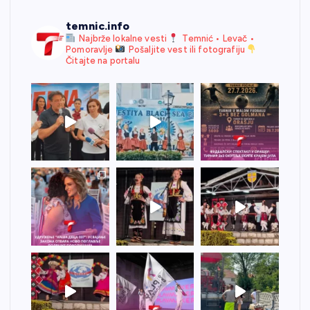
temnic.info
Najbrže lokalne vesti
Temnić • Levač •
Pomoravlje
Pošaljite vest ili fotografiju
Čitajte na portalu