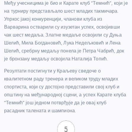
Међу учесницима је био и Карате клуб “Темнић”, који је
на турниру представљало шест младих такмичара.
Упркос јакој конкуренцији, чланови клуба из
Варварина остварили су изузетан успех, освојивши
чак шест медаља. Златне медаље освојили су Дуња
Шелић, Мила Богдановић, Лука Недељковић и Лена
Шелић, сребрну медаљу понела је Петра Чабрић, док
је бронзану медаљу освојила Наталија Топић.
Резултати постигнути у Краљеву сведоче о
квалитетном раду тренера и великом труду младих
спортиста, који су достојно представили свој клуб и
општину на међународној сцени, а успех Карате клуба
“Темнић” још једном потврђује да је овај клуб
расадник талената и шампиона.
5