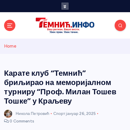
S
k
i
p
t
o
Темнићки
c
Home
o
n
информативн
t
e
Карате клуб “Темнић”
и портал
n
бриљирао на меморијалном
t
турниру “Проф. Милан Тошев
Тошке” у Краљеву
Никола Петровић
Спорт
јануар 26, 2025
0 Comments