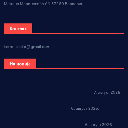
Марина Мариновића бб, 37260 Варварин
Контакт
temnic.info@gmail.com
Најновије
Општина Ћићевац наставља да подржава предузетнике:
10 нових субвенција за самозапошљавање
7. август 2026.
Вражогрнци чувају традицију: “Михољски сусрети села”
уз спортска надметања и забаву
6. август 2026.
Варварин подржао 25 нових предузетника: За
самозапошљавање по 380.000 динара
6. август 2026.