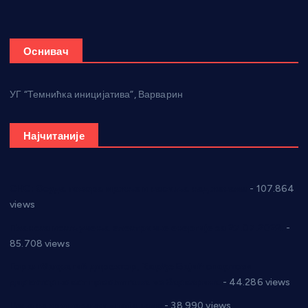
Оснивач
УГ “Темнићка иницијатива”, Варварин
Најчитаније
СНС: Осуда говора мржње и насиља над женама
- 107.864
views
Планска искључења електричне енергије за 27.07.2022.
-
85.708 views
Горан Макрагић директор, Ђорђе Бајић спортски
директор новог прволигаша из Варварина
- 44.286 views
Цене на крушевачким пијацама
- 38.990 views