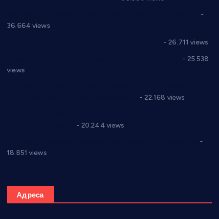
Планска искључења електричне енергије за 19.05.2021.
-
36.664 views
Реконструкција хотела “Плажа” у Варварину
- 26.711 views
Апел за помоћ породици Марковић из Варварина
- 25.538
views
Саопштење и демант Дома здравља “Др Властимир
Годић” на текст који кружи фејсбуком
- 22.168 views
Јелена Вујић-Обрадовић представник Александровца у
Парламенту Србије
- 20.244 views
Откривена илегална штампарија новца код Варварина
-
18.851 views
Адреса