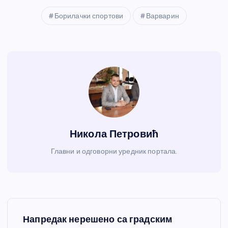
Борилачки спортови
Варварин
Никола Петровић
Главни и одговорни уредник портала.
К
Напредак нерешено са градским