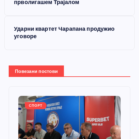
р
прволигашем Трајалом
е
Ударни квартет Чарапана продужио
т
уговоре
а
њ
Повезани постови
е
ч
л
СПОРТ
а