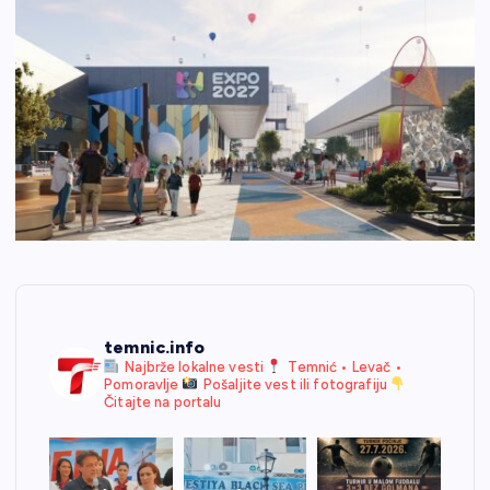
temnic.info
Najbrže lokalne vesti
Temnić • Levač •
Pomoravlje
Pošaljite vest ili fotografiju
Čitajte na portalu