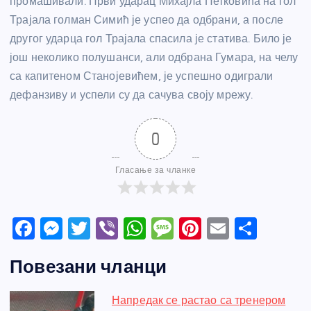
промашивали. Први ударац Михајла Петковића на гол
Трајала голман Симић је успео да одбрани, а после
другог ударца гол Трајала спасила је статива. Било је
још неколико полушанси, али одбрана Гумара, на челу
са капитеном Станојевићем, је успешно одиграли
дефанзиву и успели су да сачува своју мрежу.
0
Гласање за чланке
F
M
T
Vi
W
M
Pi
E
S
a
e
w
b
h
e
nt
m
h
Повезани чланци
c
ss
itt
er
at
ss
er
ail
ar
e
e
er
s
a
e
e
Напредак се растао са тренером