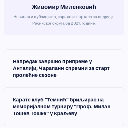
Живомир Миленковић
Новинар и публициста, сарадник портала за подручје
Расинског округа од 2021. године.
К
Напредак завршио припреме у
р
Анталији, Чарапани спремни за старт
пролећне сезоне
е
т
Карате клуб “Темнић” бриљирао на
меморијалном турниру “Проф. Милан
а
Тошев Тошке” у Краљеву
њ