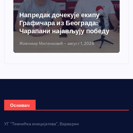
Напредак дочекује екипу
Графичара из Београда:
Чарапани најављују победу
Живомир Миленковић
август 1, 2026
Оснивач
УГ “Темнићка иницијатива”, Варварин