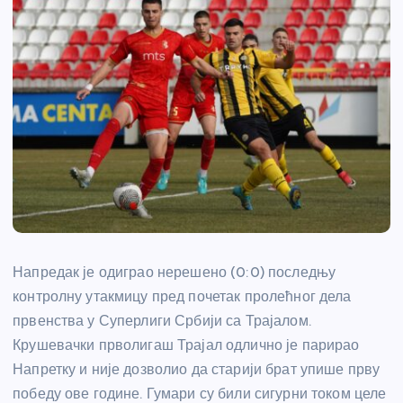
Напредак је одиграо нерешено (0:0) последњу
контролну утакмицу пред почетак пролећног дела
првенства у Суперлиги Србији са Трајалом.
Крушевачки прволигаш Трајал одлично је парирао
Напретку и није дозволио да старији брат упише прву
победу ове године. Гумари су били сигурни током целе