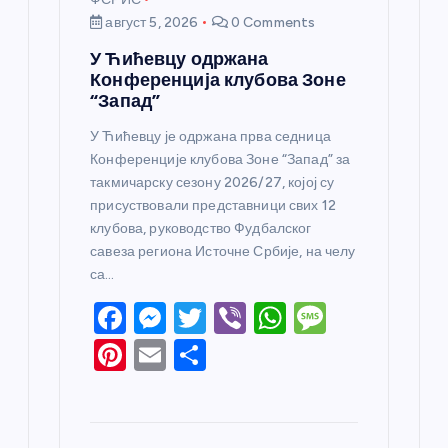
август 5, 2026
0 Comments
У Ћићевцу одржана
Конференција клубова Зоне
“Запад”
У Ћићевцу је одржана прва седница
Конференције клубова Зоне “Запад” за
такмичарску сезону 2026/27, којој су
присуствовали представници свих 12
клубова, руководство Фудбалског
савеза региона Источне Србије, на челу
са…
F
M
T
Vi
W
M
a
e
w
b
h
e
Pi
E
S
c
ss
itt
er
at
ss
nt
m
h
e
e
er
s
a
er
ail
ar
b
n
A
g