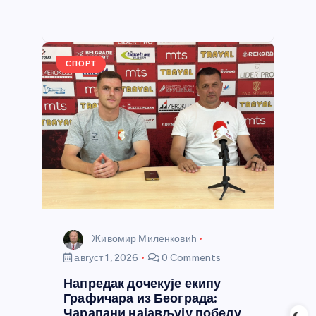
e
e
o
g
p
e
st
o
er
p
k
СПОРТ
Живомир Миленковић
август 1, 2026
0 Comments
Напредак дочекује екипу
Графичара из Београда:
Чарапани најављују победу