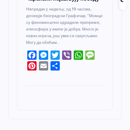
Напредак у недељу, од 19 часова,
дочекује београдски Графичар. “Момци
су феноменално одрадили припреме,
атмосфера у екипи је добра. Много је
нових играча, још увек се сакупљамо.
Могу да обећам…
F
M
T
Vi
W
M
a
e
w
b
h
e
Pi
E
S
c
ss
itt
er
at
ss
nt
m
h
e
e
er
s
a
er
ail
ar
b
n
A
g
e
e
o
g
p
e
st
o
er
p
k