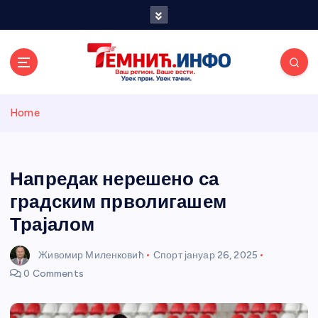
S
k
i
p
t
o
Темнићки
c
Home
o
n
информативн
t
e
Напредак нерешено са
и портал
n
градским прволигашем
t
Трајалом
Живомир Миленковић
Спорт
јануар 26, 2025
0 Comments