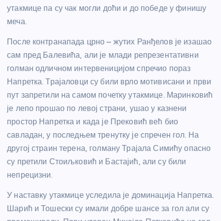
утакмице па су чак могли доћи и до победе у финишу
меча.
После контранапада црно – жутих Ранђелов је изашао
сам пред Балевића, али је млади репрезентативни
голман одличном интервеницијом спречио пораз
Напретка. Трајаловци су били врло мотивисани и први
пут запретили на самом почетку утакмице. Маринковић
је лепо прошао по левој страни, ушао у казнени
простор Напретка и када је Прековић већ био
савладан, у последњем тренутку је спречен гол. На
другој страин терена, голману Трајала Симићу опасно
су претили Стоиљковић и Бастајић, али су били
непрецизни.
У наставку утакмице уследила је доминација Напретка.
Шарић и Тошески су имали добре шансе за гол али су