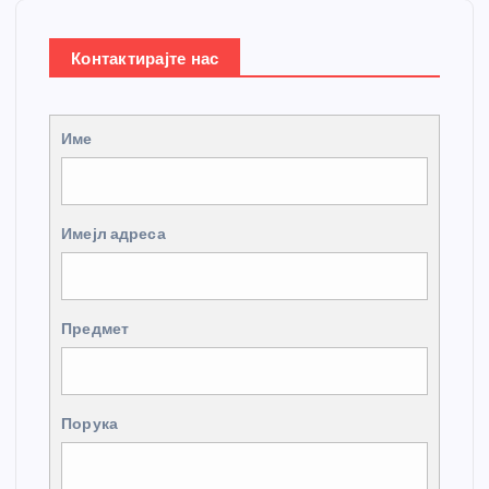
Контактирајте нас
Име
Имејл адреса
Предмет
Порука