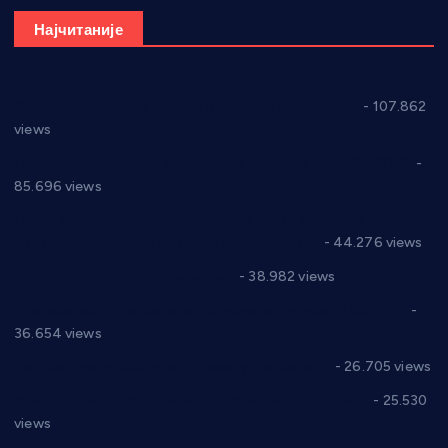
Најчитаније
СНС: Осуда говора мржње и насиља над женама
- 107.862
views
Планска искључења електричне енергије за 27.07.2022.
-
85.696 views
Горан Макрагић директор, Ђорђе Бајић спортски
директор новог прволигаша из Варварина
- 44.276 views
Цене на крушевачким пијацама
- 38.982 views
Планска искључења електричне енергије за 19.05.2021.
-
36.654 views
Реконструкција хотела “Плажа” у Варварину
- 26.705 views
Апел за помоћ породици Марковић из Варварина
- 25.530
views