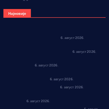
Најновије
Вражогрнци чувају традицију: “Михољски сусрети села”
уз спортска надметања и забаву
6. август 2026.
Варварин подржао 25 нових предузетника: За
самозапошљавање по 380.000 динара
6. август 2026.
“Трстеник на Морави” од 10. до 16. августа: Богат програм
за све генерације
6. август 2026.
“Да се ради и гради по твом”: Трстеник улаже 4 милиона
динара у пројекте грађана
6. август 2026.
In memoriam: Тања Вилотијевић
6. август 2026.
Даница Петровић оживљава лик и дело Десанке
Максимовић
6. август 2026.