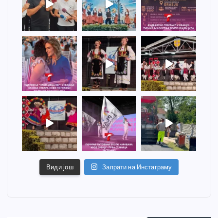
Види још
Запрати на Инстаграму