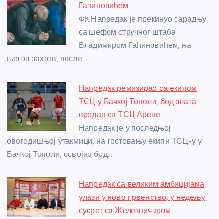
b
n
A
g
st
Гаћиновићем
o
g
p
e
ФК Напредак је прекинуо сарадњу
o
er
p
са шефом стручног штаба
Владимиром Гаћиновићем, на
k
његов захтев, после…
Напредак ремизирао са екипом
ТСЦ у Бачкој Тополи, бод злата
вредан са ТСЦ Арене
Напредак је у последњој
овогодишњој утакмици, на гостовању екипи ТСЦ-у у
Бачкој Тополи, освојио бод…
Напредак са великим амбицијама
улази у ново првенство, у недељу
сусрет са Железничаром