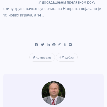
У досадашњем прелазном року
екипу крушевачког суперлигаша Напретка појачало је
10 нових играча, а 14…
Крушевац
Фудбал