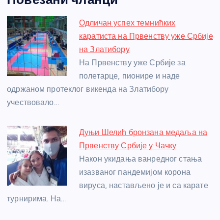
c
ss
itt
er
at
ss
er
ail
ar
e
e
er
s
a
e
e
Одличан успех темнићких
b
n
A
g
st
каратиста на Првенству уже Србије
o
g
p
e
на Златибору
o
er
p
На Првенству уже Србије за
полетарце, пионире и наде
k
одржаном протеклог викенда на Златибору
учествовало…
Дуњи Шелић бронзана медаља на
Првенству Србије у Чачку
Након укидања ванредног стања
изазваног пандемијом корона
вируса, настављено је и са карате
турнирима. На…