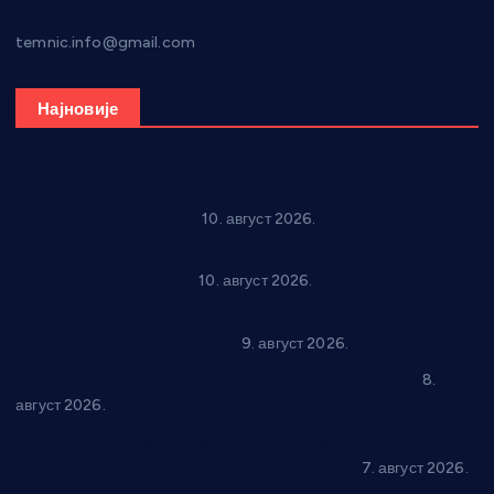
temnic.info@gmail.com
Најновије
Рок звуци крај средњовековне тврђаве: “Riff” бенд 15.
августа у Град Сталаћу
10. август 2026.
Спрема се рок спектакл у Варварину: “Трећа смена” 14.
августа у центру града
10. август 2026.
Вече за памћење у Брусу: “Trio Maracto” одушевио
публику на Градском базену
9. август 2026.
“Долина Бачине” кренула у уређење кутка за младе
8.
август 2026.
Општина Ћићевац наставља да подржава предузетнике:
10 нових субвенција за самозапошљавање
7. август 2026.