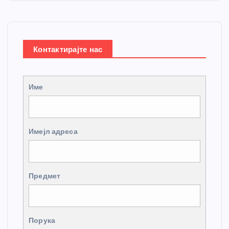
Контактирајте нас
Име
Имејл адреса
Предмет
Порука