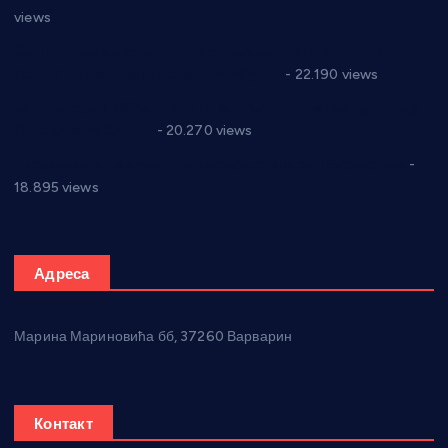
views
Саопштење и демант Дома здравља “Др Властимир
Годић” на текст који кружи фејсбуком
- 22.190 views
Јелена Вујић-Обрадовић представник Александровца у
Парламенту Србије
- 20.270 views
Откривена илегална штампарија новца код Варварина
-
18.895 views
Адреса
Марина Мариновића бб, 37260 Варварин
Контакт