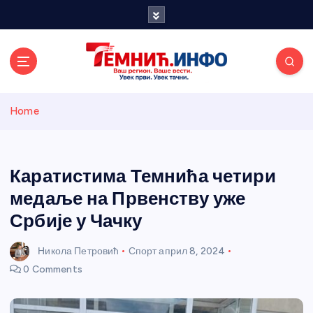
S
k
i
p
t
o
Темнићки
c
Home
o
n
информативн
t
e
Каратистима Темнића четири
и портал
n
медаље на Првенству уже
t
Србије у Чачку
Никола Петровић
Спорт
април 8, 2024
0 Comments