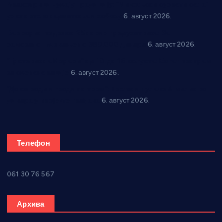
Вражогрнци чувају традицију: “Михољски сусрети села”
уз спортска надметања и забаву
6. август 2026.
Варварин подржао 25 нових предузетника: За
самозапошљавање по 380.000 динара
6. август 2026.
“Трстеник на Морави” од 10. до 16. августа: Богат програм
за све генерације
6. август 2026.
“Да се ради и гради по твом”: Трстеник улаже 4 милиона
динара у пројекте грађана
6. август 2026.
Телефон
061 30 76 567
Архива