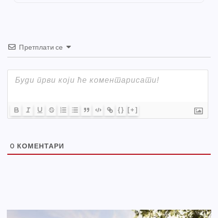
k
Претплати се
{}
[+]
0
КОМЕНТАРИ