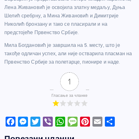
Лена Живановић је освојила златну медаљу, Дуња
Шелић сребрну, а Мина Живановић и Димитрије
Николић бронзану и тако се пласирали и на
предстојеће Првенство Србије.
Мила Богдановић је завршила на 5. месту, што је
такође одличан успех, али није остварила пласман на
Првенство Србије за полетарце, пионире и наде.
1
Гласање за чланке
F
M
T
Vi
W
M
Pi
E
S
a
e
w
b
h
e
nt
m
h
Повезани чланци