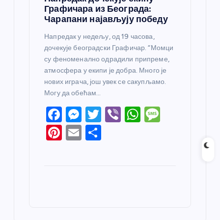
Графичара из Београда:
Чарапани најављују победу
Напредак у недељу, од 19 часова,
дочекује београдски Графичар. “Момци
су феноменално одрадили припреме,
атмосфера у екипи је добра. Много је
нових играча, још увек се сакупљамо.
Могу да обећам…
F
M
T
Vi
W
M
a
e
w
b
h
e
Pi
E
S
c
ss
itt
er
at
ss
nt
m
h
e
e
er
s
a
er
ail
ar
b
n
A
g
e
e
o
g
p
e
st
o
er
p