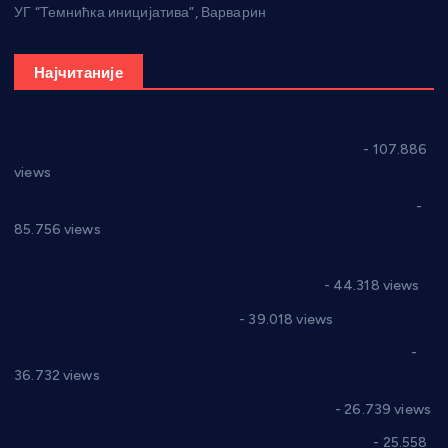
УГ “Темнићка иницијатива”, Варварин
Најчитаније
СНС: Осуда говора мржње и насиља над женама
- 107.886
views
Планска искључења електричне енергије за 27.07.2022.
-
85.756 views
Горан Макрагић директор, Ђорђе Бајић спортски
директор новог прволигаша из Варварина
- 44.318 views
Цене на крушевачким пијацама
- 39.018 views
Планска искључења електричне енергије за 19.05.2021.
-
36.732 views
Реконструкција хотела “Плажа” у Варварину
- 26.739 views
Апел за помоћ породици Марковић из Варварина
- 25.558