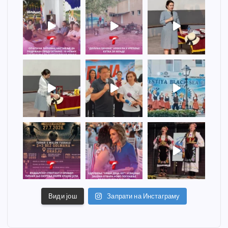
Види још
Запрати на Инстаграму