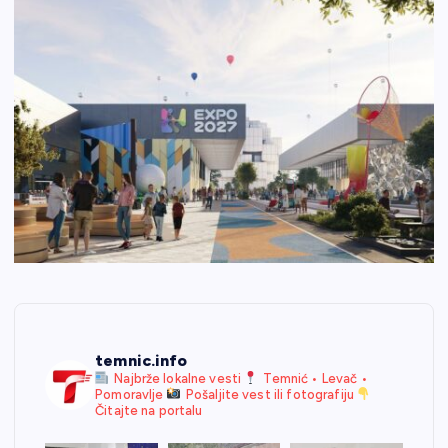
temnic.info
Najbrže lokalne vesti
Temnić • Levač •
Pomoravlje
Pošaljite vest ili fotografiju
Čitajte na portalu