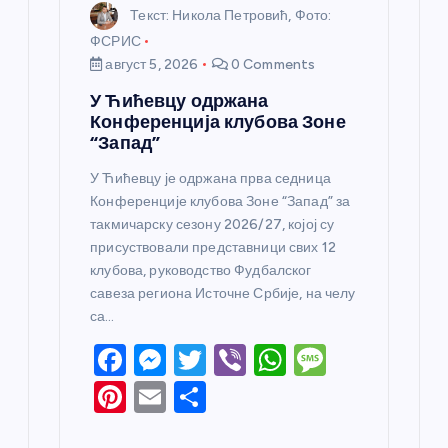
Текст: Никола Петровић, Фото:
ФСРИС
август 5, 2026
0 Comments
У Ћићевцу одржана
Конференција клубова Зоне
“Запад”
У Ћићевцу је одржана прва седница
Конференције клубова Зоне “Запад” за
такмичарску сезону 2026/27, којој су
присуствовали представници свих 12
клубова, руководство Фудбалског
савеза региона Источне Србије, на челу
са…
F
M
T
Vi
W
M
a
e
w
b
h
e
Pi
E
S
c
ss
itt
er
at
ss
nt
m
h