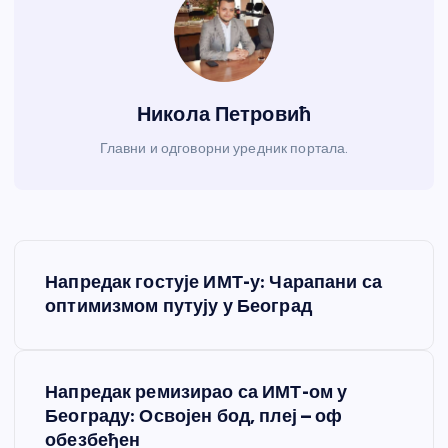
Никола Петровић
Главни и одговорни уредник портала.
К
Напредак гостује ИМТ-у: Чарапани са
р
оптимизмом путују у Београд
е
Напредак ремизирао са ИМТ-ом у
т
Београду: Освојен бод, плеј – оф
обезбеђен