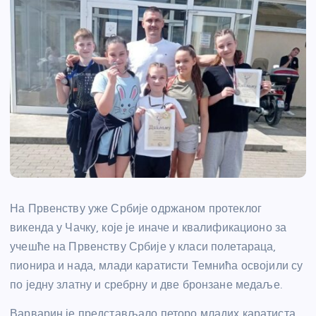
На Првенству уже Србије одржаном протеклог
викенда у Чачку, које је иначе и квалификационо за
учешће на Првенству Србије у класи полетараца,
пионира и нада, млади каратисти Темнића освојили су
по једну златну и сребрну и две бронзане медаље.
Варварин је представљало петоро младих каратиста,