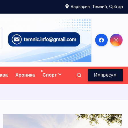
Варварин, Темнић, Србија
ава
Хроника
Спорт
Импресум