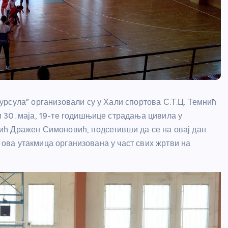
рсула” организовали су у Хали спортова С.Т.Ц. Темнић
 30. маја, 19-те годишњице страдања цивила у
ић Дражен Симоновић, подсетивши да се на овај дан
е ова утакмица организована у част свих жртви на