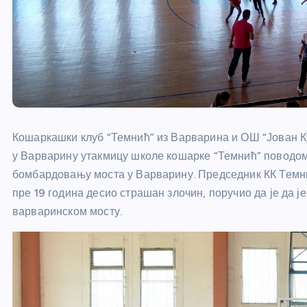
Кошаркашки клуб “Темнић” из Варварина и ОШ “Јован Ку
у Варварину утакмицу школе кошарке “Темнић” поводом
бомбардовању моста у Варварину. Председник КК Темн
пре 19 година десио страшан злочин, поручио да је да ј
варваринском мосту.