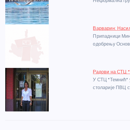
Неформална груп
o
er
p
k
Варварин: Насиљ
Припадници Мин
одобрењу Основн
Радови на СТЦ 
У СТЦ "Темнић" 
столарије ПВЦ с