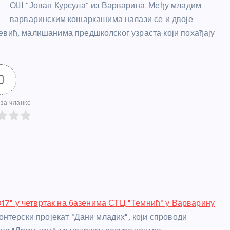
ОШ “Јован Курсула” из Варварина. Међу младим
варваринским кошаркашима налази се и двоје
евић, малишанима предшколског узраста који похађају
0
за чланке
017" у четвртак на базенима СТЦ "Темнић" у Варварину
нтерски пројекат "Дани младих", који спроводи