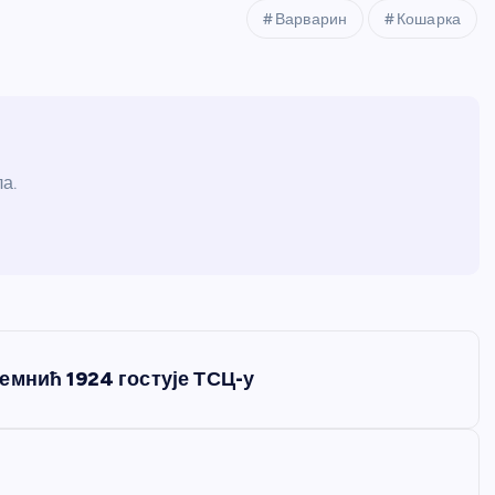
Варварин
Кошарка
а.
емнић 1924 гостује ТСЦ-у