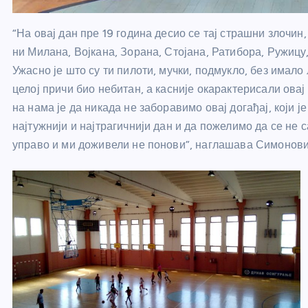
“На овај дан пре 19 година десио се тај страшни злочин
ни Милана, Војкана, Зорана, Стојана, Ратибора, Ружицу
Ужасно је што су ти пилоти, мучки, подмукло, без имало 
целој причи био небитан, а касније окарактерисали овај
на нама је да никада не заборавимо овај догађај, који 
најтужнији и најтрагичнији дан и да пожелимо да се не с
управо и ми доживели не понови”, наглашава Симонови