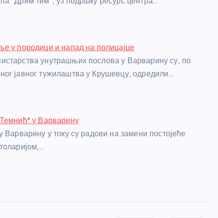
а "Дрим тим", уз подршку ресурс центра…
е у породици и напад на полицајце
истарства унутрашњих послова у Варварину су, по
ог јавног тужилаштва у Крушевцу, одредили…
"Темнић" у Варварину
у Варварину у току су радови на замени постојеће
толаријом,…