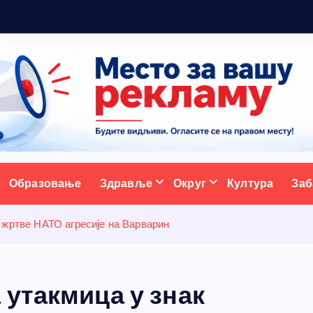
а
с
т
а
в
ативни портал
Образовање
Здравље
Округ
Култура
Заб
 жртве НАТО агресије на Варварин
утакмица у знак