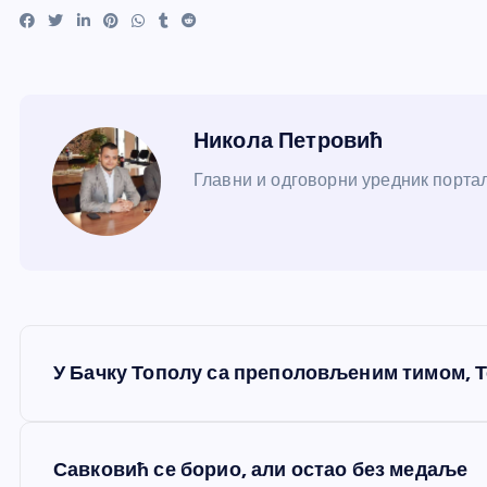
Никола Петровић
Главни и одговорни уредник портал
К
У Бачку Тополу са преполовљеним тимом, Т
р
е
Савковић се борио, али остао без медаље