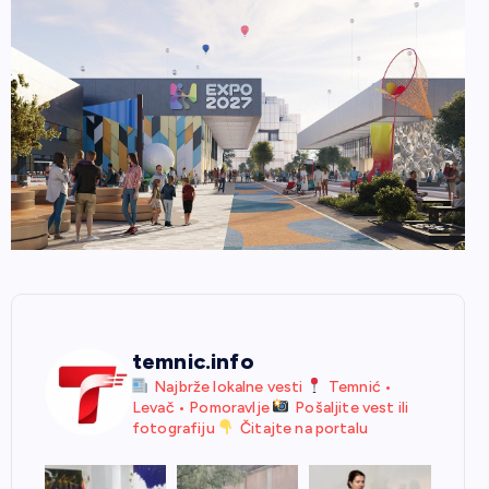
temnic.info
Najbrže lokalne vesti
Temnić •
Levač • Pomoravlje
Pošaljite vest ili
fotografiju
Čitajte na portalu