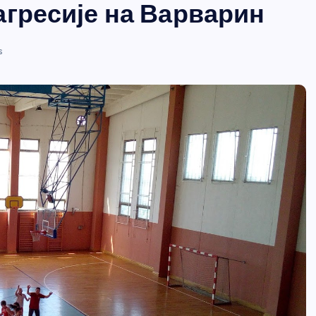
агресије на Варварин
s