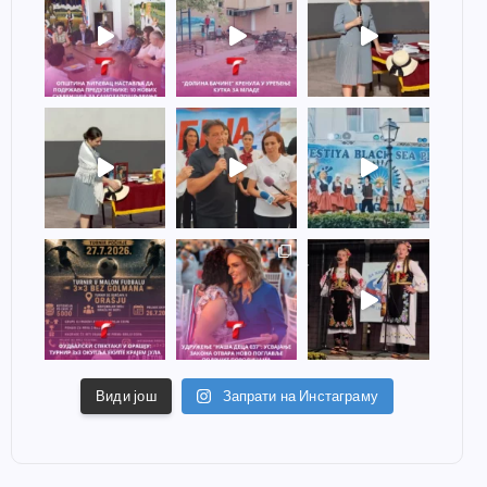
Види још
Запрати на Инстаграму