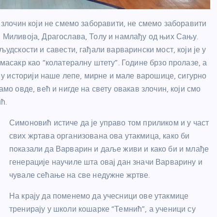
, злочин који не смемо заборавити, не смемо заборавити
, Миливоја, Драгослава, Толу и намлађу од њих Сању.
људскости и савести, гађали варварински мост, који је у
 масакр као “колатералну штету”. Године брзо пролазе, а
је у историји наше лепе, мирне и мале варошице, сигурно
амо овде, већ и нигде на свету овакав злочин, који смо
ћ.
Симоновић истиче да је управо том приликом и у част
свих жртава организована ова утакмица, како би
показали да Варварин и даље живи и како би и млађе
генерације научиле шта овај дан значи Варварину и
чувале сећање на све недужне жртве.
На крају да поменемо да учесници ове утакмице
тренирају у школи кошарке “Темнић”, а ученици су