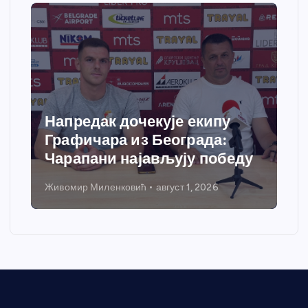
Спортски центар “Ћићевац”
добија савремени систем
грејања
Никола Петровић
јул 31, 2026