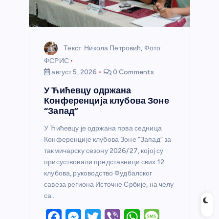
а
Текст: Никола Петровић, Фото:
ФСРИС
август 5, 2026
0 Comments
У Ћићевцу одржана
Конференција клубова Зоне
“Запад”
У Ћићевцу је одржана прва седница
Конференције клубова Зоне “Запад” за
такмичарску сезону 2026/27, којој су
присуствовали представници свих 12
клубова, руководство Фудбалског
савеза региона Источне Србије, на челу
са…
F
M
T
Vi
W
M