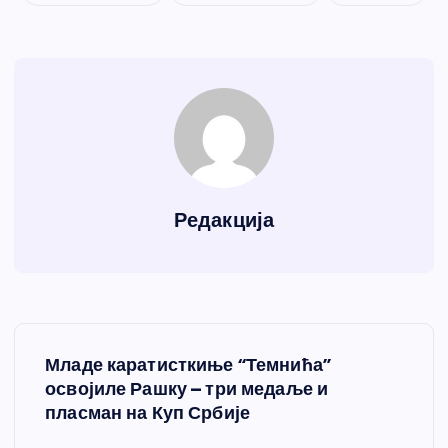
Редакција
К
Младе каратисткиње “Темнића”
р
освојиле Рашку – три медаље и
пласман на Куп Србије
е