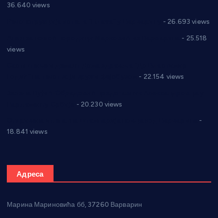
36.640 views
Реконструкција хотела “Плажа” у Варварину
- 26.693 views
Апел за помоћ породици Марковић из Варварина
- 25.518
views
Саопштење и демант Дома здравља “Др Властимир
Годић” на текст који кружи фејсбуком
- 22.154 views
Јелена Вујић-Обрадовић представник Александровца у
Парламенту Србије
- 20.230 views
Откривена илегална штампарија новца код Варварина
-
18.841 views
Адреса
Марина Мариновића бб, 37260 Варварин