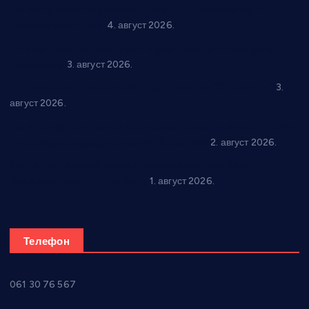
Четири учионице у старом делу ОШ “Јован Курсула”
добијају ново рухо
4. август 2026.
Књижевност, музика, спорт и уметност током августа у
Варварину
3. август 2026.
Трстеничанин освојио јубиларни циклус “Слагалице”
3.
август 2026.
Делегација Крушевца на прослави Дана Липецка у Русији:
Унапређење сарадње у свим областима
2. август 2026.
Напредак дочекује екипу Графичара из Београда:
Чарапани најављују победу
1. август 2026.
Телефон
061 30 76 567