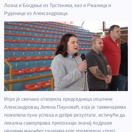
Лозна и Богдање из Трстеника, као и Ржаница и
Руденице из Александровца.
Игре је свечано отворила председница општине
Александровац Јелена Пауновић, која је такмичарима
пожелела пуно успеха и добре резултате, истичући да
локална самоуправа препознаје значај подршке
оваквим манифестацијама које промовишу спорт,