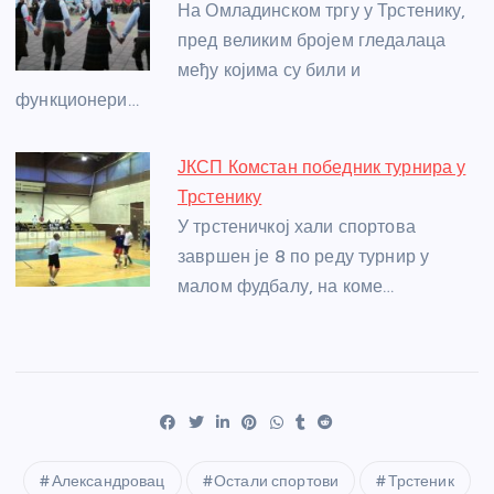
На Омладинском тргу у Трстенику,
пред великим бројем гледалаца
међу којима су били и
функционери…
ЈКСП Комстан победник турнира у
Трстенику
У трстеничкој хали спортова
завршен је 8 по реду турнир у
малом фудбалу, на коме…
Александровац
Остали спортови
Трстеник