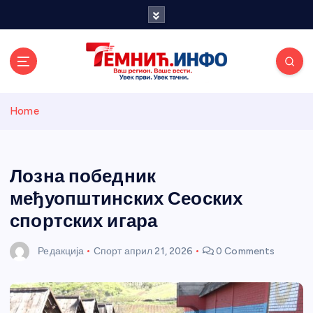
S
k
i
p
t
o
Темнићки
c
Home
o
n
информативн
t
e
Лозна победник
и портал
n
међуопштинских Сеоских
t
спортских игара
Редакција
Спорт
април 21, 2026
0 Comments