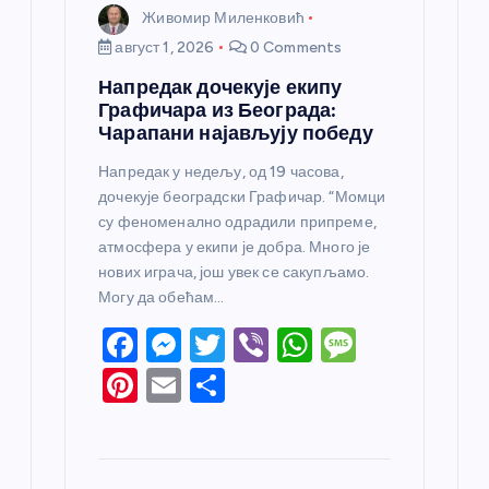
Живомир Миленковић
август 1, 2026
0 Comments
Напредак дочекује екипу
Графичара из Београда:
Чарапани најављују победу
Напредак у недељу, од 19 часова,
дочекује београдски Графичар. “Момци
су феноменално одрадили припреме,
атмосфера у екипи је добра. Много је
нових играча, још увек се сакупљамо.
Могу да обећам…
F
M
T
Vi
W
M
a
e
w
b
h
e
Pi
E
S
c
ss
itt
er
at
ss
nt
m
h
e
e
er
s
a
er
ail
ar
b
n
A
g