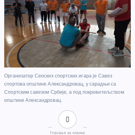
Организатор Сеоских спортских игара је Савез
спортова општине Александровац, у сарадњи са
Спортским савезом Србије, а под покровитељством
општине Александровац.
0
Гласање за чланке