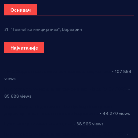
Оснивач
УГ “Темнићка иницијатива”, Варварин
Најчитаније
СНС: Осуда говора мржње и насиља над женама
- 107.854
views
Планска искључења електричне енергије за 27.07.2022.
-
85.688 views
Горан Макрагић директор, Ђорђе Бајић спортски
директор новог прволигаша из Варварина
- 44.270 views
Цене на крушевачким пијацама
- 38.966 views
Планска искључења електричне енергије за 19.05.2021.
-