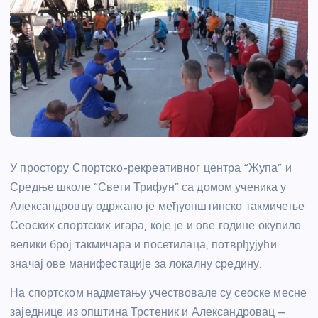
У простору Спортско-рекреативног центра “Жупа” и
Средње школе “Свети Трифун” са домом ученика у
Александровцу одржано је међуопштинско такмичење
Сеоских спортских игара, које је и ове године окупило
велики број такмичара и посетилаца, потврђујући
значај ове манифестације за локалну средину.
На спортском надметању учествовале су сеоске месне
заједнице из општина Трстеник и Александровац –