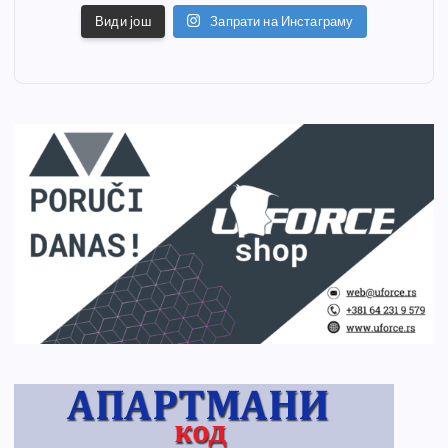
Види још
Запрати на Инстаграму