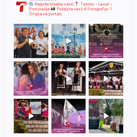
Najbrže lokalne vesti
Temnić • Levač •
Pomoravlje
Pošaljite vest ili fotografiju
Čitajte na portalu