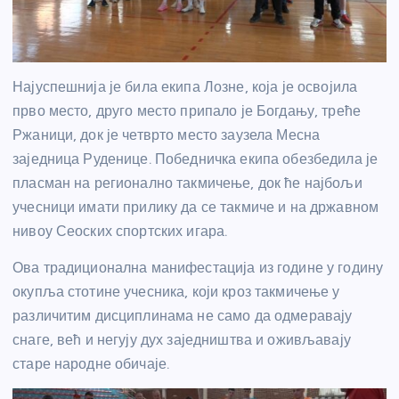
Најуспешнија је била екипа Лозне, која је освојила
прво место, друго место припало је Богдању, треће
Ржаници, док је четврто место заузела Месна
заједница Руденице. Победничка екипа обезбедила је
пласман на регионално такмичење, док ће најбољи
учесници имати прилику да се такмиче и на државном
нивоу Сеоских спортских игара.
Ова традиционална манифестација из године у годину
окупља стотине учесника, који кроз такмичење у
различитим дисциплинама не само да одмеравају
снаге, већ и негују дух заједништва и оживљавају
старе народне обичаје.