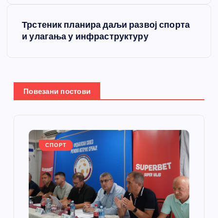
т
Трстеник планира даљи развој спорта
и улагања у инфраструктуру
а
њ
е
Повезани постови
ч
л
СПОРТ
а
н
к