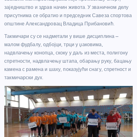
заједништво и здрав начин живота. У званичном делу
присутнима се обратио и председник Савеза спортова
општине Александровац Владица Прибановић.
Такмичари су се надметали у више дисциплина –
малом фудбалу, одбојци, трци у џаковима,
надвлачењу конопца, скоку у даљ из места, полигону
спретности, надвлачењу штапа, обарању руку, бацању
камена с рамена и шаху, показујући снагу, спретност и
такмичарски дух.