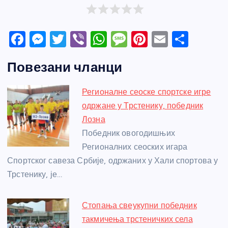
F
M
T
Vi
W
M
Pi
E
S
a
e
w
b
h
e
nt
m
h
Повезани чланци
c
ss
itt
er
at
ss
er
ail
ar
e
e
er
s
a
e
e
Регионалне сеоске спортске игре
b
n
A
g
st
одржане у Трстенику, победник
o
g
p
e
Лозна
o
er
p
Победник овогодишњих
Регионалних сеоских игара
k
Спортског савеза Србије, одржаних у Хали спортова у
Трстенику, је…
Стопања свеукупни победник
такмичења трстеничких села