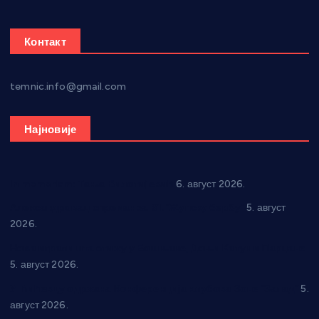
Контакт
temnic.info@gmail.com
Најновије
In memoriam: Тања Вилотијевић
6. август 2026.
Александровац спреман за 61. “Жупску бербу”
5. август
2026.
Нова игралишта стижу у Бошњане, Доњи Катун и Парцане
5. август 2026.
У Ћићевцу одржана Конференција клубова Зоне “Запад”
5.
август 2026.