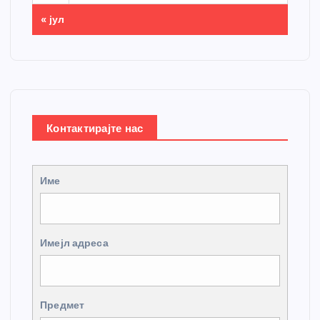
« јул
Контактирајте нас
Име
Имејл адреса
Предмет