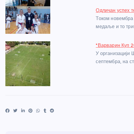
Одличан успех т
Током новембра 
медаље и то три
"Варварин Куп 2
У организацији Ш
септембра, на с