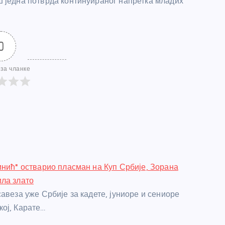
ош једна потврда континуираног напретка младих
0
за чланке
мнић" остварио пласман на Куп Србије, Зорана
ла злато
авеза уже Србије за кадете, јуниоре и сениоре
ој, Карате…