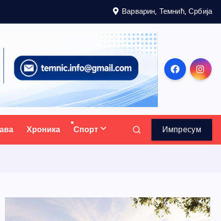
Варварин, Темнић, Србија
ава
Хроника
Спорт
Импресум