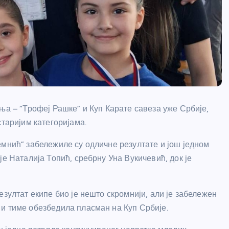
ња – “Трофеј Рашке” и Куп Карате савеза уже Србије,
старијим категоријама.
емнић” забележиле су одличне резултате и још једном
је Наталија Топић, сребрну Уна Вукичевић, док је
езултат екипе био је нешто скромнији, али је забележен
и тиме обезбедила пласман на Куп Србије.