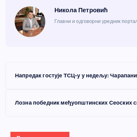
Никола Петровић
Главни и одговорни уредник портал
К
Напредак гостује ТСЦ-у у недељу: Чарапани
р
е
Лозна победник међуопштинских Сеоских с
т