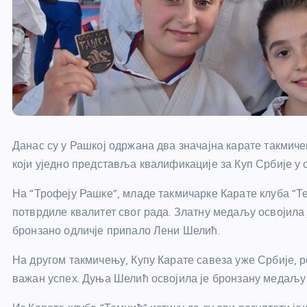
Данас су у Рашкој одржана два значајна карате такмиче
који уједно представља квалификације за Куп Србије у 
На “Трофеју Рашке”, младе такмичарке Карате клуба “Т
потврдиле квалитет свог рада. Златну медаљу освојила 
бронзано одличје припало Лени Шелић.
На другом такмичењу, Купу Карате савеза уже Србије, р
важан успех. Дуња Шелић освојила је бронзану медаљу 