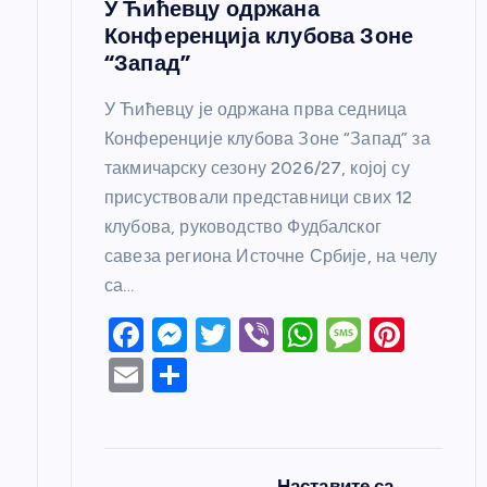
а
У Ћићевцу одржана
Конференција клубова Зоне
“Запад”
У Ћићевцу је одржана прва седница
Конференције клубова Зоне “Запад” за
такмичарску сезону 2026/27, којој су
присуствовали представници свих 12
клубова, руководство Фудбалског
савеза региона Источне Србије, на челу
са…
F
M
T
Vi
W
M
Pi
a
e
w
b
h
e
nt
E
S
c
ss
itt
er
at
ss
er
m
h
e
e
er
s
a
e
ail
ar
b
n
A
g
st
e
Наставите са