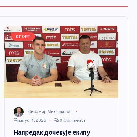
СПОРТ
Живомир Миленковић
август 1, 2026
0 Comments
Напредак дочекује екипу