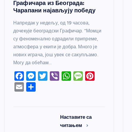
Графичара из Београда:
Чарапани најављују победу
Напредак у недељу, од 19 часова,
дочекује београдски Графичар. “Момци
су феноменално одрадили припреме,
атмосфера у екипи је добра. Много је
нових играча, још увек се сакупљамо.
Могу да обећам…
F
M
T
Vi
W
M
Pi
a
e
w
b
h
e
nt
E
S
c
ss
itt
er
at
ss
er
m
h
e
e
er
s
a
e
ail
ar
b
n
A
g
st
e
Наставите са
o
g
p
e
читањем