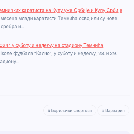
емнићких каратиста на Купу уже Србије и Купу Србије
месеца млади каратисти Темнића освојили су нове
 сребра и…
024" у суботу и недељу на стадиону Темнића
коле фудбала “Калчо”, у суботу и недељу, 28. и 29.
тадиону…
Борилачки спортови
Варварин