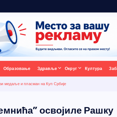
м
а
н
ативни портал
Образовање
Здравље
Округ
Култура
Заб
ри медаље и пласман на Куп Србије
емнића” освојиле Рашку