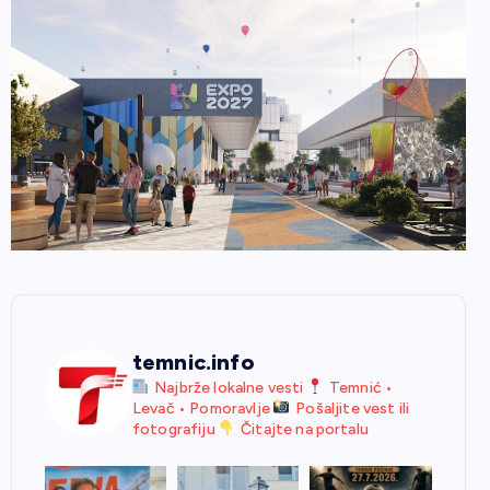
temnic.info
Najbrže lokalne vesti
Temnić •
Levač • Pomoravlje
Pošaljite vest ili
fotografiju
Čitajte na portalu