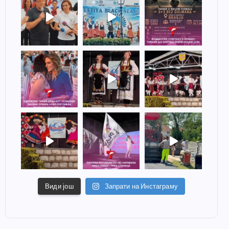
Види још
Запрати на Инстаграму