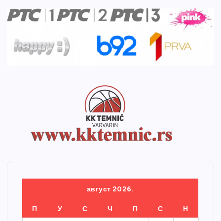
август 2026.
П
У
С
Ч
П
С
Н