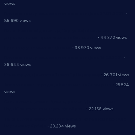
views
Планска искључења електричне енергије за 27.07.2022.
-
85.690 views
Горан Макрагић директор, Ђорђе Бајић спортски
директор новог прволигаша из Варварина
- 44.272 views
Цене на крушевачким пијацама
- 38.970 views
Планска искључења електричне енергије за 19.05.2021.
-
36.644 views
Реконструкција хотела “Плажа” у Варварину
- 26.701 views
Апел за помоћ породици Марковић из Варварина
- 25.524
views
Саопштење и демант Дома здравља “Др Властимир
Годић” на текст који кружи фејсбуком
- 22.156 views
Јелена Вујић-Обрадовић представник Александровца у
Парламенту Србије
- 20.234 views