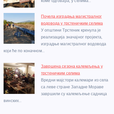
o
er
p
коме одговара, у селима…
k
Почела изградња магистралног
водовода у трстеничким селима
У општини Трстеник кренула је
реализација значајног пројекта,
изградње магистралног водовода
који ће по коначном…
Завршена сезона калемљења у
трстеничким селима
Вредни мајстори калемари из села
са леве стране Западне Мораве
завршили су калемљење садница
винских…