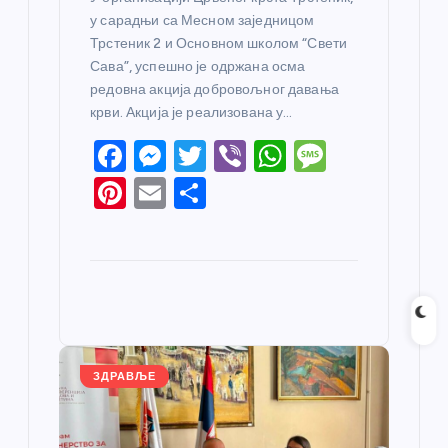
у сарадњи са Месном заједницом
Трстеник 2 и Основном школом “Свети
Сава”, успешно је одржана осма
редовна акција добровољног давања
крви. Акција је реализована у…
F
M
T
Vi
W
M
a
e
w
b
h
e
Pi
E
S
c
ss
itt
er
at
ss
nt
m
h
e
e
er
s
a
er
ail
ar
b
n
A
g
e
e
o
g
p
e
st
o
er
p
k
ЗДРАВЉЕ