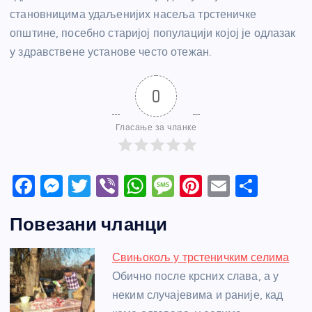
становницима удаљенијих насеља трстеничке
општине, посебно старијој популацији којој је одлазак
у здравствене установе често отежан.
0
Гласање за чланке
F
M
T
Vi
W
M
Pi
E
S
a
e
w
b
h
e
nt
m
h
Повезани чланци
c
ss
itt
er
at
ss
er
ail
ar
e
e
er
s
a
e
e
Свињокољ у трстеничким селима
b
n
A
g
st
Обично после крсних слава, а у
o
g
p
e
неким случајевима и раније, кад