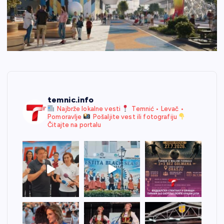
temnic.info
Najbrže lokalne vesti
Temnić • Levač •
Pomoravlje
Pošaljite vest ili fotografiju
Čitajte na portalu