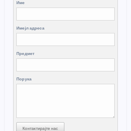
Име
Имејл адреса
Предмет
Порука
Контактирајте нас