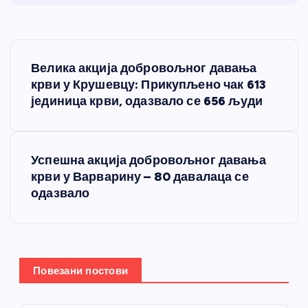
К
Велика акција добровољног давања
р
крви у Крушевцу: Прикупљено чак 613
јединица крви, одазвало се 656 људи
е
т
Успешна акција добровољног давања
крви у Варварину – 80 давалаца се
а
одазвало
њ
е
Повезани постови
ч