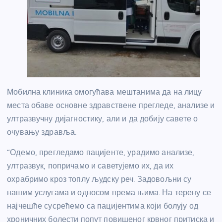
Мобилна клиника омогућава мештанима да на лицу
места обаве основне здравствене прегледе, анализе и
ултразвучну дијагностику, али и да добију савете о
очувању здравља.
“Одемо, прегледамо пацијенте, урадимо анализе,
ултразвук, попричамо и саветујемо их, да их
охрабримо кроз топлу људску реч. Задовољни су
нашим услугама и односом према њима. На терену се
најчешће сусрећемо са пацијентима који болују од
хроничних болести попут повишеног крвног притиска и