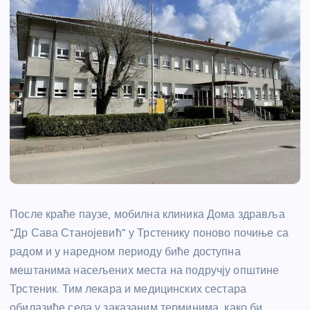
После краће паузе, мобилна клиника
Дома здравља
“Др Сава Станојевић” у Трстенику
поново почиње са
радом и у наредном периоду биће доступна
мештанима насељених места на подручју општине
Трстеник
. Тим лекара и медицинских сестара
обилазиће села у заказаним терминима, како би