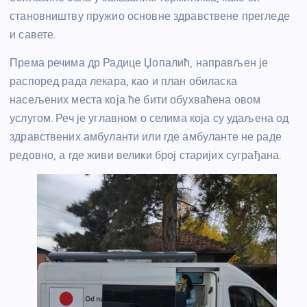
становништву пружио основне здравствене прегледе
и савете.
Према речима др
Радице Џопалић
, направљен је
распоред рада лекара, као и план обиласка
насељених места која ће бити обухваћена овом
услугом. Реч је углавном о селима која су удаљена од
здравствених амбуланти или где амбуланте не раде
редовно, а где живи велики број старијих суграђана.