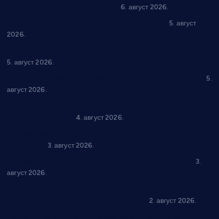
In memoriam: Тања Вилотијевић
6. август 2026.
Александровац спреман за 61. “Жупску бербу”
5. август
2026.
Нова игралишта стижу у Бошњане, Доњи Катун и Парцане
5. август 2026.
У Ћићевцу одржана Конференција клубова Зоне “Запад”
5.
август 2026.
Четири учионице у старом делу ОШ “Јован Курсула”
добијају ново рухо
4. август 2026.
Књижевност, музика, спорт и уметност током августа у
Варварину
3. август 2026.
Трстеничанин освојио јубиларни циклус “Слагалице”
3.
август 2026.
Делегација Крушевца на прослави Дана Липецка у Русији:
Унапређење сарадње у свим областима
2. август 2026.
Напредак дочекује екипу Графичара из Београда: