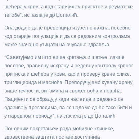
шећера у крви, а код старијих су присутне и реуматске
тегобе”, истакла је др Џопалић.
Она додаје да је превенција изузетно важна, посебно
код старије популације и да се редовним контролама
може значајно утицати на очување здравља.
“Саветујемо им што више кретања и шетње, лакше
послове, правилну исхрану и редовну контролу крвног
притиска и шећера у крви, као и проверу крвне слике,
триглицерида и масноћа. Препоручујемо кувану храну,
више течности, витамина и свежег воћа и поврћа.
Пацијенти се обрадују када нас виде и редовно се
одазивају прегледима, па се надамо да ће тако бити и
у наредном периоду”, нагласила је др Џопалић.
Поновним покретањем рада мобилне клинике,
здравствена заштита постаје доступнија