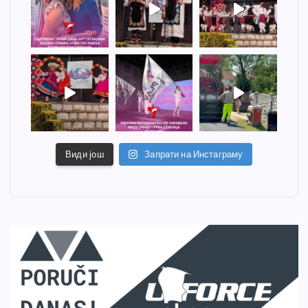
Види још
Запрати на Инстаграму