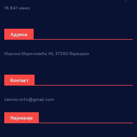
Откривена илегална штампарија новца код Варварина
-
18.841 views
Адреса
Марина Мариновића бб, 37260 Варварин
Контакт
temnic.info@gmail.com
Најновије