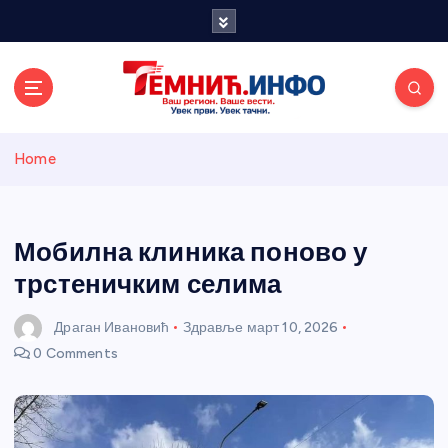
S
k
i
p
t
o
Темнићки
c
Home
o
n
информативн
t
e
Мобилна клиника поново у
и портал
n
трстеничким селима
t
Драган Ивановић
Здравље
март 10, 2026
0 Comments