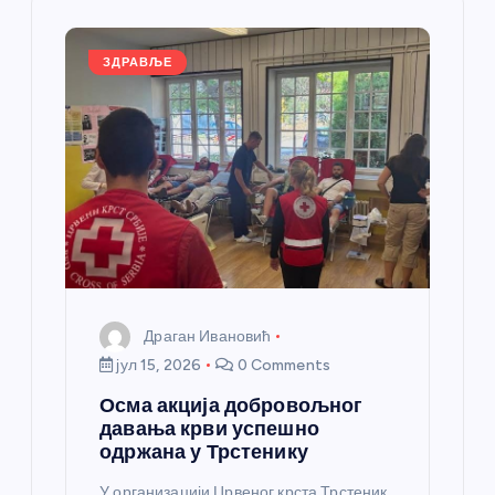
л
а
ЗДРАВЉЕ
н
к
а
Драган Ивановић
јул 15, 2026
0 Comments
Осма акција добровољног
давања крви успешно
одржана у Трстенику
У организацији Црвеног крста Трстеник,