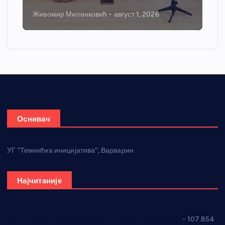
Живомир Миленковић
август 1, 2026
Н
Оснивач
УГ “Темнићка иницијатива”, Варварин
Најчитаније
СНС: Осуда говора мржње и насиља над женама
- 107.854