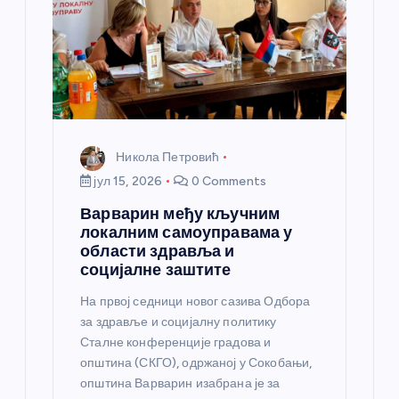
Никола Петровић
јул 15, 2026
0 Comments
Варварин међу кључним
локалним самоуправама у
области здравља и
социјалне заштите
На првој седници новог сазива Одбора
за здравље и социјалну политику
Сталне конференције градова и
општина (СКГО), одржаној у Сокобањи,
општина Варварин изабрана је за