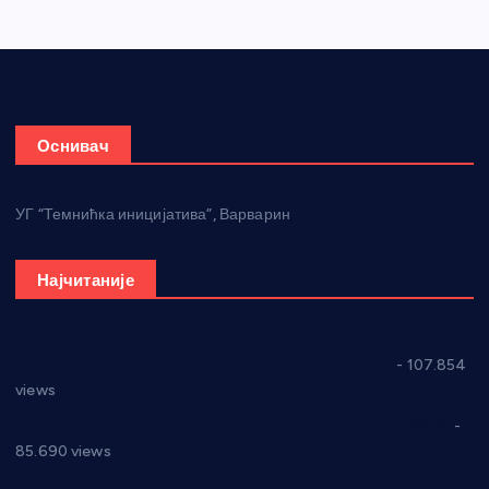
Оснивач
УГ “Темнићка иницијатива”, Варварин
Најчитаније
СНС: Осуда говора мржње и насиља над женама
- 107.854
views
Планска искључења електричне енергије за 27.07.2022.
-
85.690 views
Горан Макрагић директор, Ђорђе Бајић спортски