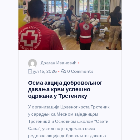
н
к
а
Драган Ивановић
јул 15, 2026
0 Comments
Осма акција добровољног
давања крви успешно
одржана у Трстенику
У организацији Црвеног крста Трстеник,
у сарадњи са Месном заједницом
Трстеник 2 и Основном школом “Свети
Сава”, успешно је одржана осма
редовна акција добровољног давања