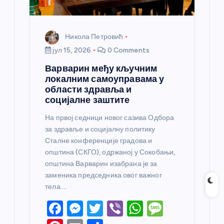
Никола Петровић
јул 15, 2026
0 Comments
Варварин међу кључним
локалним самоуправама у
области здравља и
социјалне заштите
На првој седници новог сазива Одбора
за здравље и социјалну политику
Сталне конференције градова и
општина (СКГО), одржаној у Сокобањи,
општина Варварин изабрана је за
заменика председника овог важног
тела.…
F
M
T
Vi
W
M