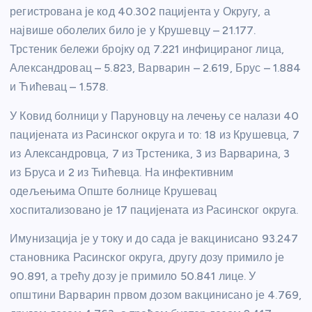
регистрована је код 40.302 пацијента у Округу, а
највише оболелих било је у Крушевцу – 21.177.
Трстеник бележи бројку од 7.221 инфицираног лица,
Александровац – 5.823, Варварин – 2.619, Брус – 1.884
и Ћићевац – 1.578.
У Ковид болници у Паруновцу на лечењу се налази 40
пацијената из Расинског округа и то: 18 из Крушевца, 7
из Александровца, 7 из Трстеника, 3 из Варварина, 3
из Бруса и 2 из Ћићевца. На инфективним
одељењима Опште болнице Крушевац
хоспитализовано је 17 пацијената из Расинског округа.
Имунизација је у току и до сада је вакцинисано 93.247
становника Расинског округа, другу дозу примило је
90.891, а трећу дозу је примило 50.841 лице. У
општини Варварин првом дозом вакцинисано је 4.769,