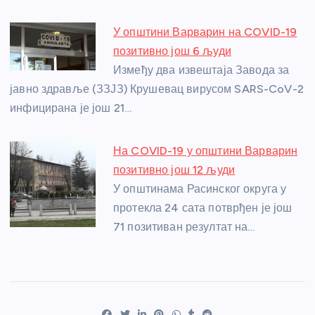
У општини Варварин на COVID-19
позитивно још 6 људи
Између два извештаја Завода за
јавно здравље (ЗЗЈЗ) Крушевац вирусом SARS-CoV-2
инфицирана је још 21…
На COVID-19 у општини Варварин
позитивно још 12 људи
У општинама Расинског округа у
протекла 24 сата потврђен је још
71 позитиван резултат на…