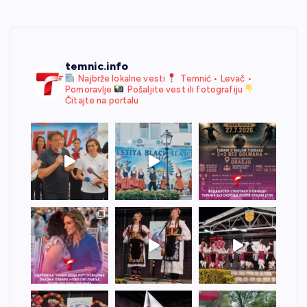
temnic.info
Najbrže lokalne vesti
Temnić • Levač •
Pomoravlje
Pošaljite vest ili fotografiju
Čitajte na portalu