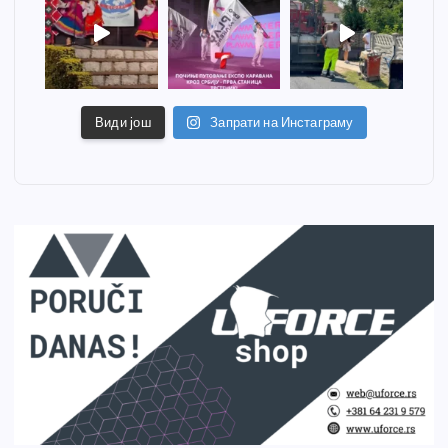
Види још
Запрати на Инстаграму