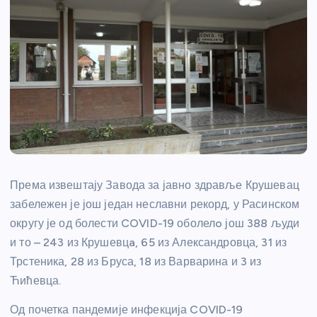
Према извештају Завода за јавно здравље Крушевац
забележен је још један неславни рекорд, у Расинском
округу је од болести COVID-19 оболелo још 388 људи
и то – 243 из Крушевцa, 65 из Александровца, 31 из
Трстеника, 28 из Бруса, 18 из Варварина и 3 из
Ћићевца.
Од почетка пандемије инфекција COVID-19