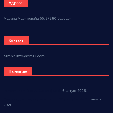
Адреса
Марина Мариновића бб, 37260 Варварин
Контакт
temnic.info@gmail.com
Најновије
In memoriam: Тања Вилотијевић
6. август 2026.
Александровац спреман за 61. “Жупску бербу”
5. август
2026.