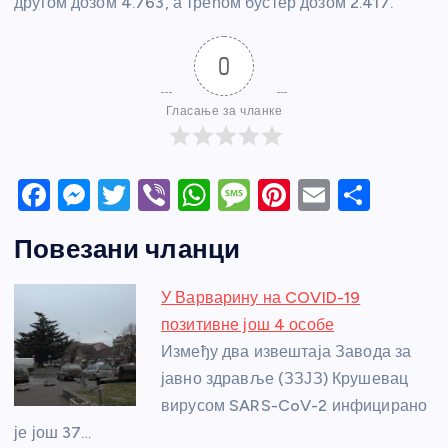
другом дозом 4.763, а трећом бустер дозом 2.417.
0
Гласање за чланке
F
M
T
Vi
W
M
Pi
E
S
a
e
w
b
h
e
nt
m
h
Повезани чланци
c
ss
itt
er
at
ss
er
ail
ar
e
e
er
s
a
e
e
У Варварину на COVID-19
b
n
A
g
st
позитивне још 4 особе
o
g
p
e
Између два извештаја Завода за
o
er
p
јавно здравље (ЗЗЈЗ) Крушевац
вирусом SARS-CoV-2 инфицирано
k
је још 37…