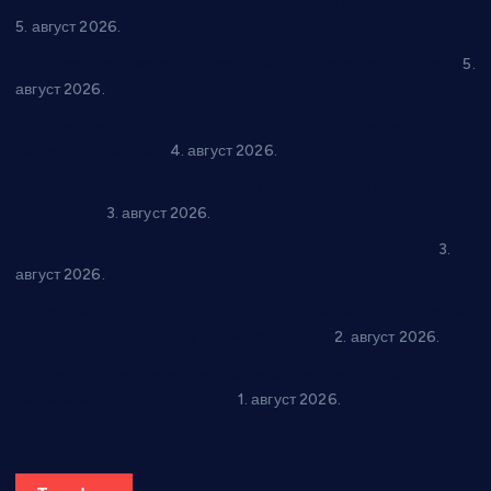
Нова игралишта стижу у Бошњане, Доњи Катун и Парцане
5. август 2026.
У Ћићевцу одржана Конференција клубова Зоне “Запад”
5.
август 2026.
Четири учионице у старом делу ОШ “Јован Курсула”
добијају ново рухо
4. август 2026.
Књижевност, музика, спорт и уметност током августа у
Варварину
3. август 2026.
Трстеничанин освојио јубиларни циклус “Слагалице”
3.
август 2026.
Делегација Крушевца на прослави Дана Липецка у Русији:
Унапређење сарадње у свим областима
2. август 2026.
Напредак дочекује екипу Графичара из Београда:
Чарапани најављују победу
1. август 2026.