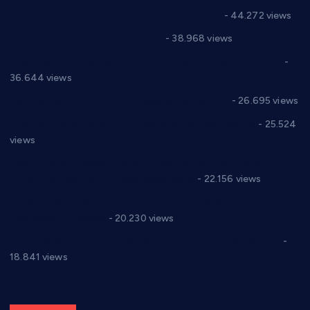
директор новог прволигаша из Варварина
- 44.272 views
Цене на крушевачким пијацама
- 38.968 views
Планска искључења електричне енергије за 19.05.2021.
-
36.644 views
Реконструкција хотела “Плажа” у Варварину
- 26.695 views
Апел за помоћ породици Марковић из Варварина
- 25.524
views
Саопштење и демант Дома здравља “Др Властимир
Годић” на текст који кружи фејсбуком
- 22.156 views
Јелена Вујић-Обрадовић представник Александровца у
Парламенту Србије
- 20.230 views
Откривена илегална штампарија новца код Варварина
-
18.841 views