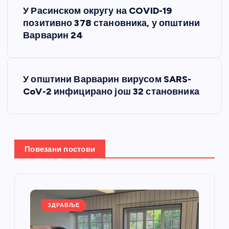
К
У Расинском округу на COVID-19
р
позитивно 378 становника, у општини
Варварин 24
е
т
У општини Варварин вирусом SARS-
CoV-2 инфицирано још 32 становника
а
њ
е
Повезани постови
ч
л
ЗДРАВЉЕ
а