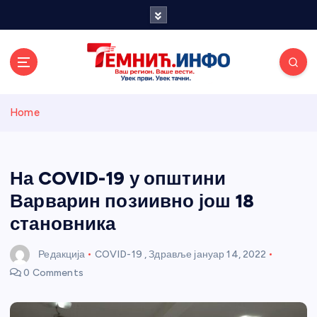
S
k
i
p
t
o
Темнићки
c
Home
o
n
информативн
t
e
На COVID-19 у општини
и портал
n
Варварин позиивно још 18
t
становника
Редакција
COVID-19
,
Здравље
јануар 14, 2022
0 Comments