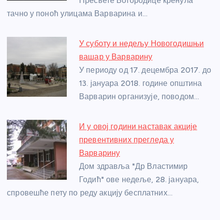
Пресвете Богородице кренула
k
тачно у поноћ улицама Варварина и…
У суботу и недељу Новогодишњи
вашар у Варварину
У периоду од 17. децембра 2017. до
13. јануара 2018. године општина
Варварин организује, поводом…
И у овој години наставак акције
превентивних прегледа у
Варварину
Дом здравља "Др Властимир
Годић" ове недеље, 28. јануара,
спровешће пету по реду акцију бесплатних…