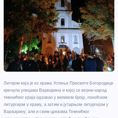
Литијом која је из храма Успења Пресвете Богородице
кренула улицама Варварина и којој се верни народ
темнићког краја одазвао у великом броју, поноћном
литургијом у храму, а затим и јутарњом литургијом у
Варварину, али и свим црквама Темнићког