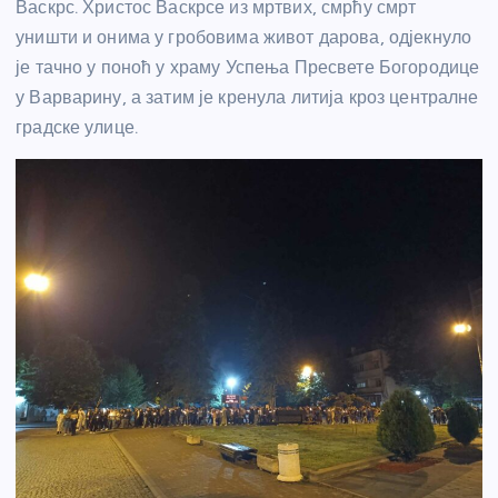
Васкрс. Христос Васкрсе из мртвих, смрћу смрт
уништи и онима у гробовима живот дарова, одјекнуло
је тачно у поноћ у храму Успења Пресвете Богородице
у Варварину, а затим је кренула литија кроз централне
градске улице.