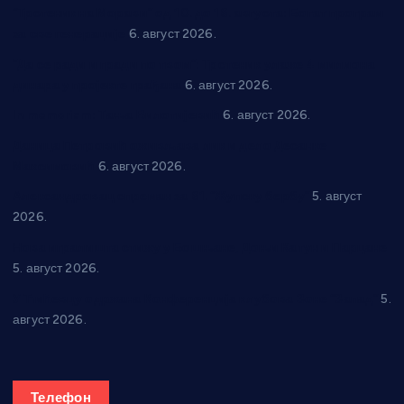
“Трстеник на Морави” од 10. до 16. августа: Богат програм
за све генерације
6. август 2026.
“Да се ради и гради по твом”: Трстеник улаже 4 милиона
динара у пројекте грађана
6. август 2026.
In memoriam: Тања Вилотијевић
6. август 2026.
Даница Петровић оживљава лик и дело Десанке
Максимовић
6. август 2026.
Александровац спреман за 61. “Жупску бербу”
5. август
2026.
Нова игралишта стижу у Бошњане, Доњи Катун и Парцане
5. август 2026.
У Ћићевцу одржана Конференција клубова Зоне “Запад”
5.
август 2026.
Телефон