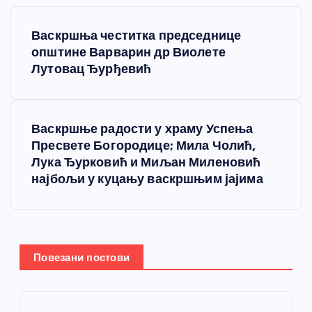
К
Васкршња честитка председнице
р
општине Варварин др Виолете
Лутовац Ђурђевић
е
т
Васкршње радости у храму Успења
Пресвете Богородице; Мила Чолић,
а
Лука Ђурковић и Миљан Миленовић
најбољи у куцању васкршњим јајима
њ
е
ч
Повезани постови
л