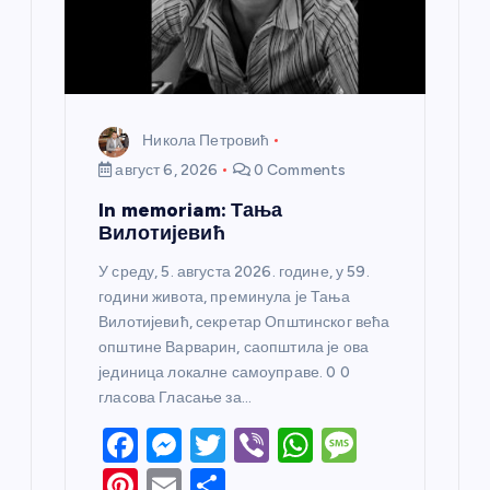
Никола Петровић
август 6, 2026
0 Comments
In memoriam: Тања
Вилотијевић
У среду, 5. августа 2026. године, у 59.
години живота, преминула је Тања
Вилотијевић, секретар Општинског већа
општине Варварин, саопштила је ова
јединица локалне самоуправе. 0 0
гласова Гласање за…
F
M
T
Vi
W
M
a
e
w
b
h
e
Pi
E
S