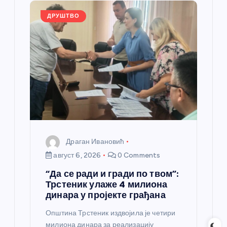
а
ДРУШТВО
н
к
а
Драган Ивановић
август 6, 2026
0 Comments
“Да се ради и гради по твом”:
Трстеник улаже 4 милиона
динара у пројекте грађана
Општина Трстеник издвојила је четири
милиона динара за реализацију