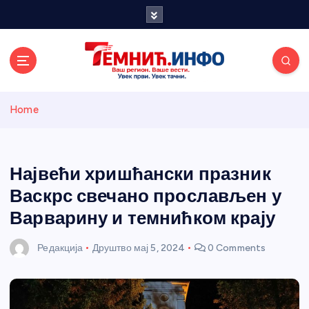
S
k
i
p
t
o
Темнићки
c
Home
o
n
информативн
t
e
Највећи хришћански празник
и портал
n
Васкрс свечано прослављен у
t
Варварину и темнићком крају
Редакција
Друштво
мај 5, 2024
0 Comments