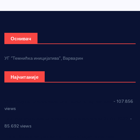
Оснивач
УГ “Темнићка иницијатива”, Варварин
Најчитаније
СНС: Осуда говора мржње и насиља над женама
- 107.856
views
Планска искључења електричне енергије за 27.07.2022.
-
85.692 views
Горан Макрагић директор, Ђорђе Бајић спортски