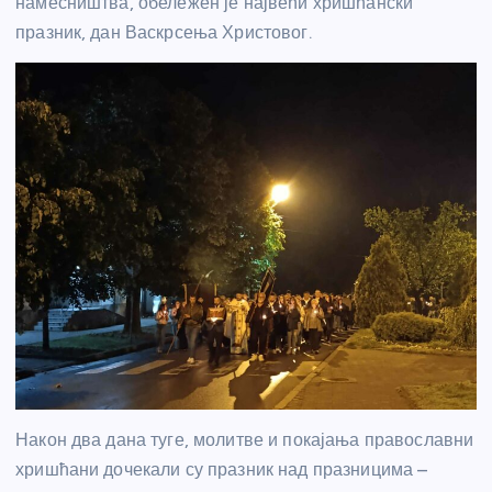
намесништва, обележен је највећи хришћански
празник, дан Васкрсења Христовог.
Након два дана туге, молитве и покајања православни
хришћани дочекали су празник над празницима –