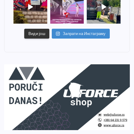
Види још
Запрати на Инстаграму