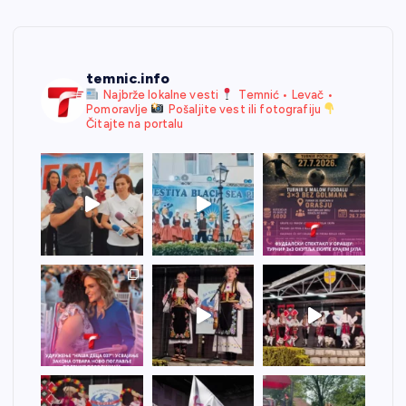
temnic.info
Najbrže lokalne vesti
Temnić • Levač •
Pomoravlje
Pošaljite vest ili fotografiju
Čitajte na portalu