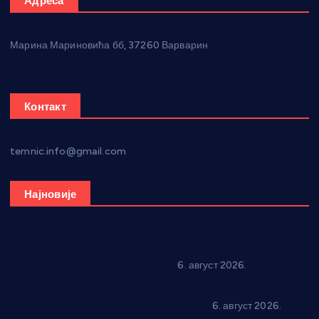
Адреса
Марина Мариновића бб, 37260 Варварин
Контакт
temnic.info@gmail.com
Најновије
Вражогрнци чувају традицију: “Михољски сусрети села”
уз спортска надметања и забаву
6. август 2026.
Варварин подржао 25 нових предузетника: За
самозапошљавање по 380.000 динара
6. август 2026.