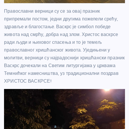
Православни верници су се за овај празник
припремали постом, једни другима пожелели срећу,
здравље и благостање. Васкрс је симбол победе
живота над смрћу, добра над злом. Христос васкрсе
ради људи и њиховог спасења и то је темељ
православног хришћанског живота. Уједињени у
молитви, верници су најрадоснији хришћански празник
Васкрс дочекали на Светим литургијама у црквама
Темнићког намесништва, уз традиционални поздрав
ХРИСТОС ВАСКРСЕ!