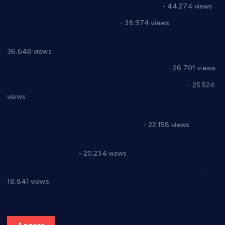
директор новог прволигаша из Варварина
- 44.274 views
Цене на крушевачким пијацама
- 38.974 views
Планска искључења електричне енергије за 19.05.2021.
-
36.648 views
Реконструкција хотела “Плажа” у Варварину
- 26.701 views
Апел за помоћ породици Марковић из Варварина
- 25.524
views
Саопштење и демант Дома здравља “Др Властимир
Годић” на текст који кружи фејсбуком
- 22.158 views
Јелена Вујић-Обрадовић представник Александровца у
Парламенту Србије
- 20.234 views
Откривена илегална штампарија новца код Варварина
-
18.841 views