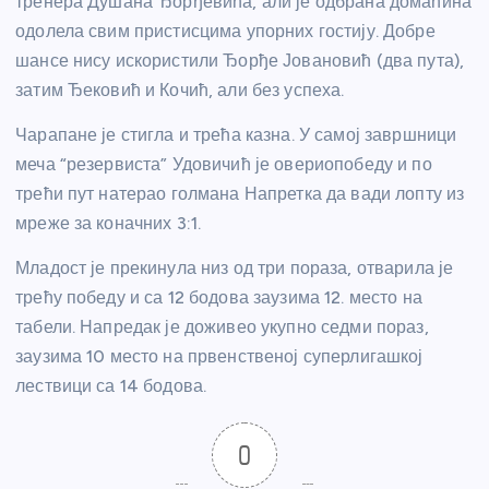
тренера Душана Ђорђевића, али је одбрана домаћина
одолела свим пристисцима упорних гостију. Добре
шансе нису искористили Ђорђе Јовановић (два пута),
затим Ђековић и Кочић, али без успеха.
Чарапане је стигла и трећа казна. У самој завршници
меча “резервиста” Удовичић је овериопобеду и по
трећи пут натерао голмана Напретка да вади лопту из
мреже за коначних 3:1.
Младост је прекинула низ од три пораза, отварила је
трећу победу и са 12 бодова заузима 12. место на
табели. Напредак је доживео укупно седми пораз,
заузима 10 место на првенственој суперлигашкој
лествици са 14 бодова.
0