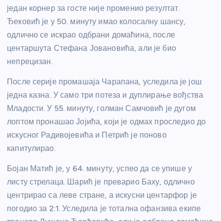
један корнер за госте није променио резултат.
Ђековић је у 50. минуту имао колосалну шансу,
одлично се искрао одбрани домаћина, после
центаршута Стефана Јовановића, али је био
непрецизан.
После серије промашаја Чарапана, уследила је још
једна казна. У само три потеза и дуплирање вођства
Младости. У 55. минуту, голман Самчовић је дугом
лоптом пронашао Јојића, који је одмах проследио до
искусног Радивојевића и Петрић је поново
капитулирао.
Бојан Матић је, у 64. минуту, успео да се упише у
листу стрелаца. Шарић је преварио Баху, одлично
центрирао са леве стране, а искусни центарфор је
погодио за 2:1. Уследила је тотална офанзива екипе