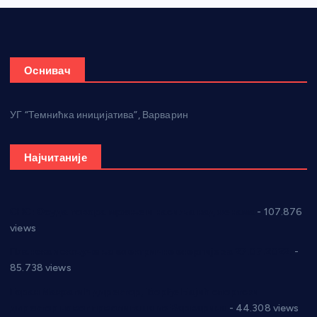
Оснивач
УГ “Темнићка иницијатива”, Варварин
Најчитаније
СНС: Осуда говора мржње и насиља над женама
- 107.876
views
Планска искључења електричне енергије за 27.07.2022.
-
85.738 views
Горан Макрагић директор, Ђорђе Бајић спортски
директор новог прволигаша из Варварина
- 44.308 views