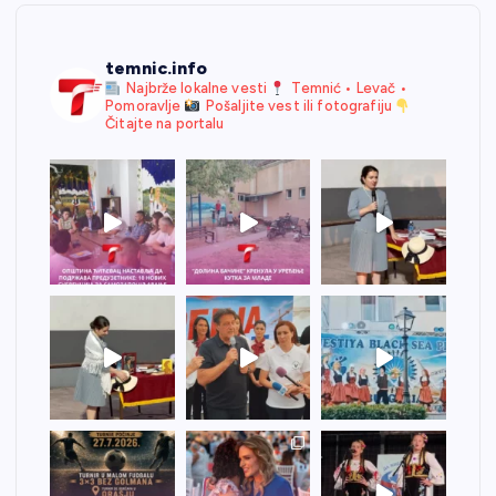
temnic.info
Najbrže lokalne vesti
Temnić • Levač •
Pomoravlje
Pošaljite vest ili fotografiju
Čitajte na portalu