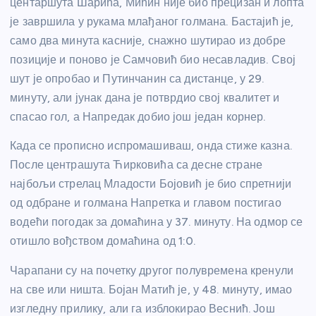
центаршута Шарића, Мићин није био прецизан и лопта
је завршила у рукама млађаног голмана. Бастајић је,
само два минута касније, снажно шутирао из добре
позиције и поново је Самчовић био несавладив. Свој
шут је опробао и Путинчанин са дистанце, у 29.
минуту, али јунак дана је потврдио свој квалитет и
спасао гол, а Напредак добио још један корнер.
Када се прописно испромашиваш, онда стиже казна.
После центрашута Ћирковића са десне стране
најбољи стрелац Младости Бојовић је био спретнији
од одбране и голмана Напретка и главом постигао
водећи погодак за домаћина у 37. минуту. На одмор се
отишло вођством домаћина од 1:0.
Чарапани су на почетку другог полувремена кренули
на све или ништа. Бојан Матић је, у 48. минуту, имао
изгледну прилику, али га изблокирао Веснић. Још