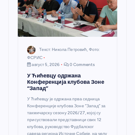
н
к
а
Текст: Никола Петровић, Фото:
ФСРИС
август 5, 2026
0 Comments
У Ћићевцу одржана
Конференција клубова Зоне
“Запад”
У Ћићевцу је одржана прва седница
Конференције клубова Зоне “Запад” за
такмичарску сезону 2026/27, којој су
присуствовали представници свих 12
клубова, руководство Фудбалског
савеза региона Источне Србије, на челу