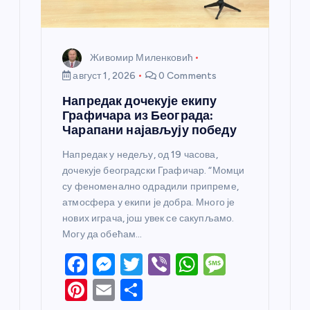
Живомир Миленковић
август 1, 2026
0 Comments
Напредак дочекује екипу
Графичара из Београда:
Чарапани најављују победу
Напредак у недељу, од 19 часова,
дочекује београдски Графичар. “Момци
су феноменално одрадили припреме,
атмосфера у екипи је добра. Много је
нових играча, још увек се сакупљамо.
Могу да обећам…
F
M
T
Vi
W
M
a
e
w
b
h
e
Pi
E
S
c
ss
itt
er
at
ss