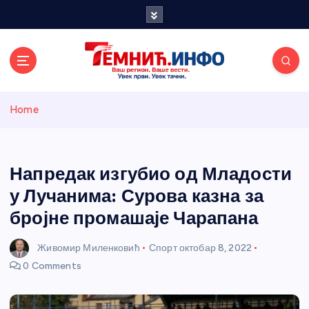
S
k
i
p
t
o
Темнићки
c
Home
o
n
информативн
t
e
Напредак изгубио од Младости
и портал
n
у Лучанима: Сурова казна за
t
бројне промашаје Чарапана
Живомир Миленковић
Спорт
октобар 8, 2022
0 Comments