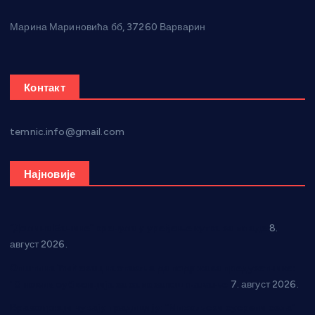
Марина Мариновића бб, 37260 Варварин
Контакт
temnic.info@gmail.com
Најновије
“Долина Бачине” кренула у уређење кутка за младе
8.
август 2026.
Општина Ћићевац наставља да подржава предузетнике:
10 нових субвенција за самозапошљавање
7. август 2026.
Вражогрнци чувају традицију: “Михољски сусрети села”