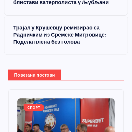
р
блистави ватерполиста у Љубљани
е
Трајал у Крушевцу ремизирао са
т
Радничким из Сремске Митровице:
Подела плена без голова
а
њ
е
Повезани постови
ч
л
СПОРТ
а