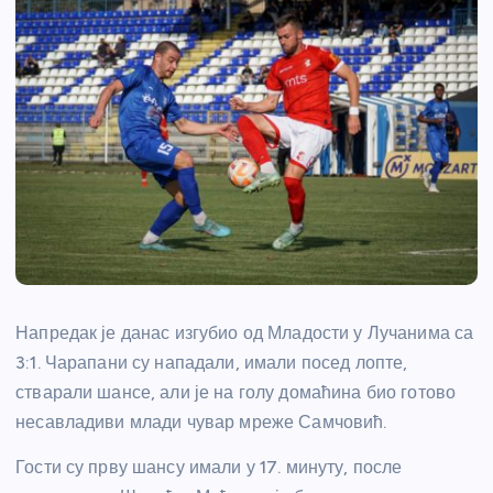
Напредак је данас изгубио од Младости у Лучанима са
3:1. Чарапани су нападали, имали посед лопте,
стварали шансе, али је на голу домаћина био готово
несавладиви млади чувар мреже Самчовић.
Гости су прву шансу имали у 17. минуту, после