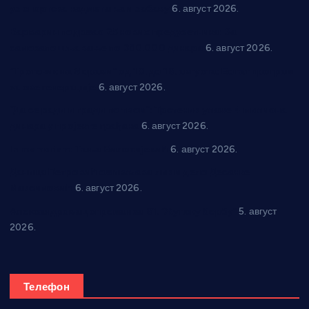
уз спортска надметања и забаву
6. август 2026.
Варварин подржао 25 нових предузетника: За
самозапошљавање по 380.000 динара
6. август 2026.
“Трстеник на Морави” од 10. до 16. августа: Богат програм
за све генерације
6. август 2026.
“Да се ради и гради по твом”: Трстеник улаже 4 милиона
динара у пројекте грађана
6. август 2026.
In memoriam: Тања Вилотијевић
6. август 2026.
Даница Петровић оживљава лик и дело Десанке
Максимовић
6. август 2026.
Александровац спреман за 61. “Жупску бербу”
5. август
2026.
Телефон