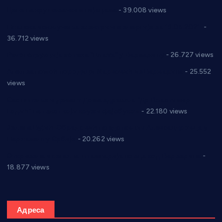
Цене на крушевачким пијацама
- 39.008 views
Планска искључења електричне енергије за 19.05.2021.
-
36.712 views
Реконструкција хотела “Плажа” у Варварину
- 26.727 views
Апел за помоћ породици Марковић из Варварина
- 25.552
views
Саопштење и демант Дома здравља “Др Властимир
Годић” на текст који кружи фејсбуком
- 22.180 views
Јелена Вујић-Обрадовић представник Александровца у
Парламенту Србије
- 20.262 views
Откривена илегална штампарија новца код Варварина
-
18.877 views
Адреса