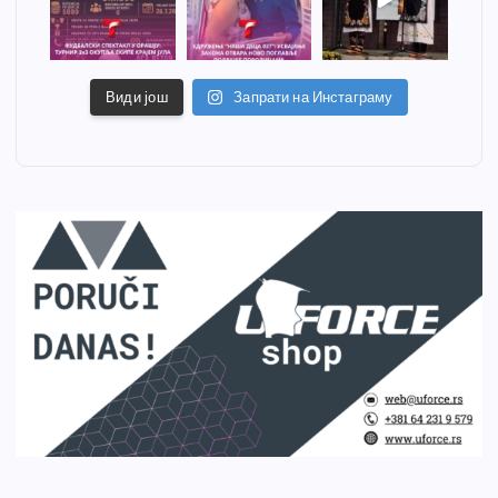
Види још
Запрати на Инстаграму