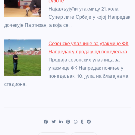
суботе
Најављујући утакмицу 21. кола
Супер лиге Србије у којој Напредак
дочекује Партизан, а која се…
Сезонске улазнице за утакмице ФК
Напредак у продају од понедељка
Продаја сезонских улазница за
утакмице ФК Напредак почиње у
понедељак, 10. јула, на благајнама
стадиона…