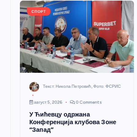
е
СПОРТ
ч
л
а
н
к
Текст: Никола Петровић, Фото: ФСРИС
а
август 5, 2026
0 Comments
У Ћићевцу одржана
Конференција клубова Зоне
“Запад”