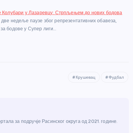
е Колубари у Лазаревцу: Стрпљењем до нових бодова
 две недеље паузе због репрезентативних обавеза,
за бодове у Супер лиги…
Крушевац
Фудбал
тала за подручје Расинског округа од 2021. године.