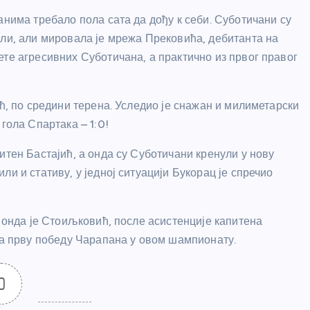
анима требало пола сата да дођу к себи. Суботичани су
или, али мировала је мрежа Прековића, дебитанта на
те агресивних Суботичана, а практично из првог правог
ић, по средини терена. Уследио је снажан и милиметарски
гола Спартака – 1:0!
итен Бастајић, а онда су Суботичани кренули у нову
и и стативу, у једној ситуацији Букорац је спречио
а онда је Стоиљковић, после асистенције капитена
 за прву победу Чарапана у овом шампионату.
0