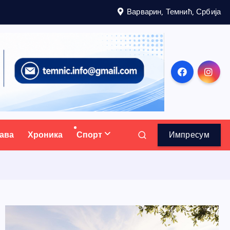
Варварин, Темнић, Србија
ава
Хроника
Спорт
Импресум