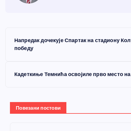
К
Напредак дочекује Спартак на стадиону Кол
р
победу
е
Кадеткиње Темнића освојиле прво место на
т
а
Повезани постови
њ