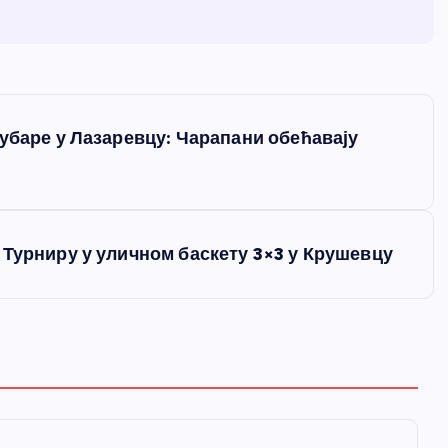
убаре у Лазаревцу: Чарапани обећавају
 Турниру у уличном баскету 3×3 у Крушевцу