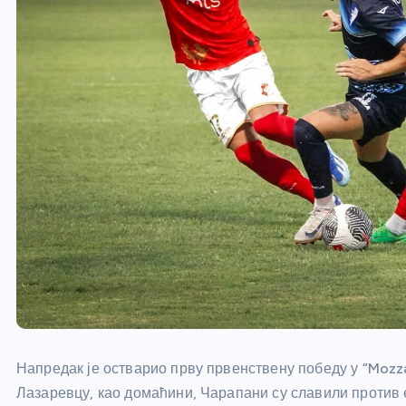
Напредак је остварио прву првенствену победу у “Mozza
Лазаревцу, као домаћини, Чарапани су славили против 