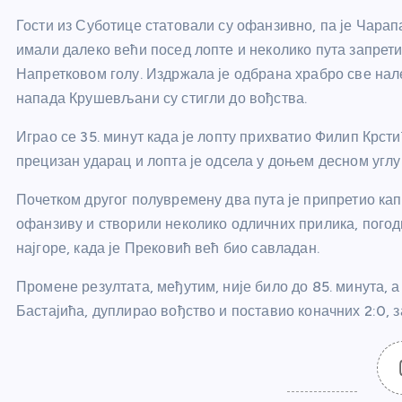
Гости из Суботице статовали су офанзивно, па је Чарап
имали далеко већи посед лопте и неколико пута запрет
Напретковом голу. Издржала је одбрана храбро све нале
напада Крушевљани су стигли до вођства.
Играо се 35. минут када је лопту прихватио Филип Крст
прецизан ударац и лопта је одсела у доњем десном углу 
Почетком другог полувремену два пута је припретио кап
офанзиву и створили неколико одличних прилика, погодил
најгоре, када је Прековић већ био савладан.
Промене резултата, међутим, није било до 85. минута, 
Бастајића, дуплирао вођство и поставио коначних 2:0,