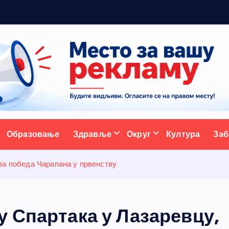
р
а
ативни портал
Образовање
Здравље
Округ
Култура
Заб
ва победа Чарапана у првенству
 Спартака у Лазаревцу,