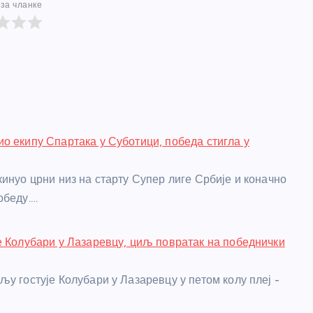
за чланке
о екипу Спартака у Суботици, победа стигла у
кинуо црни низ на старту Супер лиге Србије и коначно
обеду.…
е Колубари у Лазаревцу, циљ повратак на победнички
љу гостује Колубари у Лазаревцу у петом колу плеј -