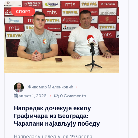
СПОРТ
Живомир Миленковић
август 1, 2026
0 Comments
Напредак дочекује екипу
Графичара из Београда:
Чарапани најављују победу
Напредак у недељу, од 19 часова,