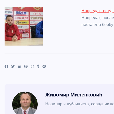
Напредак гостуј
Напредак, после
наставља борбу 
Живомир Миленковић
Новинар и публициста, сарадник пор