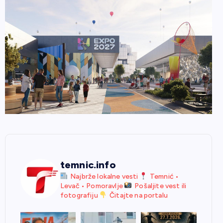
temnic.info
Najbrže lokalne vesti
Temnić •
Levač • Pomoravlje
Pošaljite vest ili
fotografiju
Čitajte na portalu