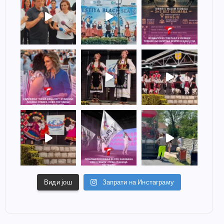
Види још
Запрати на Инстаграму