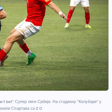
rt bet” Супер лиги Србије. На стадиону “Колубаре” у
екипе Спартака са 2:0.