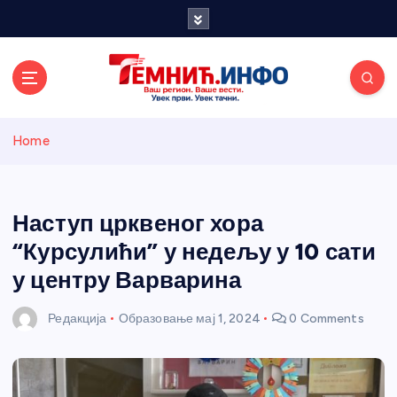
S
k
i
p
t
o
Темнићки
c
Home
o
n
информативн
t
e
Наступ црквеног хора
и портал
n
“Курсулићи” у недељу у 10 сати
t
у центру Варварина
Редакција
Образовање
мај 1, 2024
0 Comments