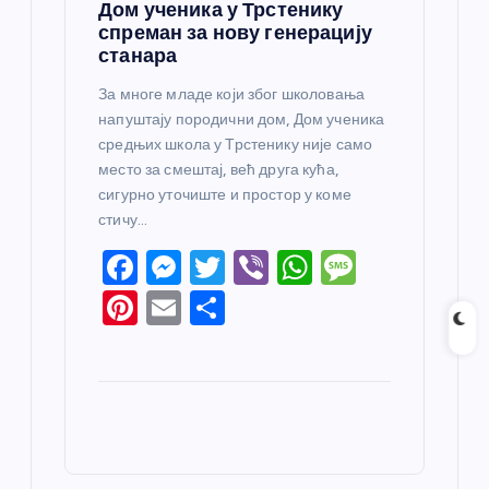
Дом ученика у Трстенику
спреман за нову генерацију
станара
За многе младе који због школовања
напуштају породични дом, Дом ученика
средњих школа у Трстенику није само
место за смештај, већ друга кућа,
сигурно уточиште и простор у коме
стичу…
F
M
T
Vi
W
M
a
e
w
b
h
e
Pi
E
S
c
ss
itt
er
at
ss
nt
m
h
e
e
er
s
a
er
ail
ar
b
n
A
g
e
e
o
g
p
e
st
o
er
p