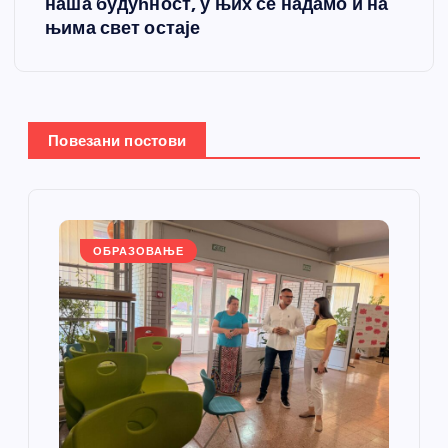
наша будућност, у њих се надамо и на
а
њима свет остаје
њ
е
Повезани постови
ч
л
а
ОБРАЗОВАЊЕ
н
к
а