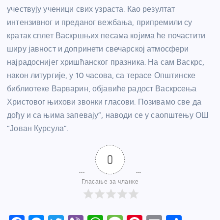
учествују ученици свих узраста. Као резултат
интензивног и преданог вежбања, припремили су
кратак сплет Васкршњих песама којима ће почастити
ширу јавност и допринети свечарској атмосфери
најрадоснијег хришћанског празника. На сам Васкрс,
након литургије, у 10 часова, са терасе Општинске
библиотеке Варварин, објавиће радост Васкрсења
Христовог њихови звонки гласови. Позивамо све да
дођу и са њима запевају”, наводи се у саопштењу ОШ
“Јован Курсула”.
0
Гласање за чланке