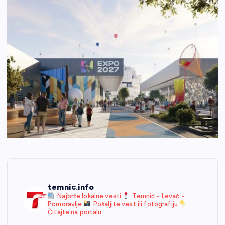
temnic.info
Najbrže lokalne vesti
Temnić • Levač •
Pomoravlje
Pošaljite vest ili fotografiju
Čitajte na portalu