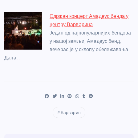
Одржан концерт Амадеус бенда у
центру Варварина
Један од најпопуларнијих бендова
у нашој земљи, Амадеус бенд,
вечерас је у склопу обележавања
Дана…
Варварин