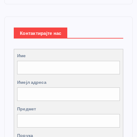
Контактирајте нас
Име
Имејл адреса
Предмет
Порука