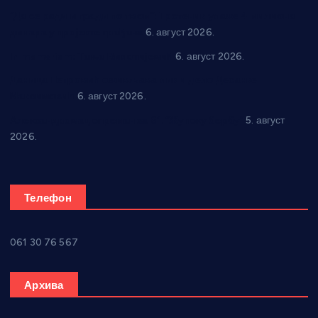
“Да се ради и гради по твом”: Трстеник улаже 4 милиона
динара у пројекте грађана
6. август 2026.
In memoriam: Тања Вилотијевић
6. август 2026.
Даница Петровић оживљава лик и дело Десанке
Максимовић
6. август 2026.
Александровац спреман за 61. “Жупску бербу”
5. август
2026.
Телефон
061 30 76 567
Архива