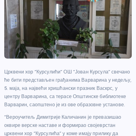
Црквени хор “Курсулићи” ОШ “Јован Курсула” свечано
ће бити представљен грађанима Варварина у недељу,
5. маја, на највећи хришћански празник Васкрс, у
центру Варварина, са терасе Општинске библиотеке
Варварин, саопштено је из ове образовне установе.
“Вероучитељ Димитрије Каличанин је превазишао
оквире верске наставе и формирао својеврстан
црквени хор “Курсулића” у коме имају прилику да