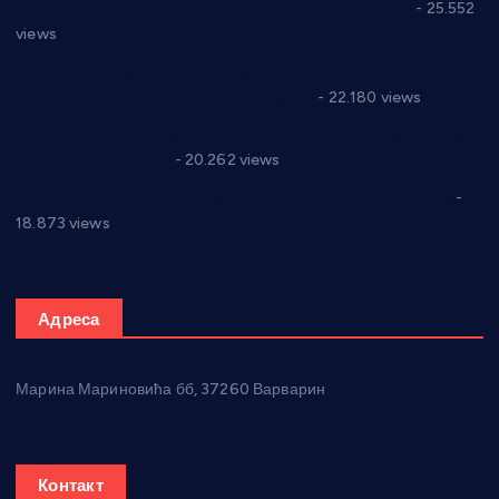
Апел за помоћ породици Марковић из Варварина
- 25.552
views
Саопштење и демант Дома здравља “Др Властимир
Годић” на текст који кружи фејсбуком
- 22.180 views
Јелена Вујић-Обрадовић представник Александровца у
Парламенту Србије
- 20.262 views
Откривена илегална штампарија новца код Варварина
-
18.873 views
Адреса
Марина Мариновића бб, 37260 Варварин
Контакт