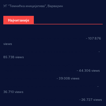
УГ “Темнићка иницијатива”, Варварин
Најчитаније
СНС: Осуда говора мржње и насиља над женама
- 107.876
views
Планска искључења електричне енергије за 27.07.2022.
-
85.738 views
Горан Макрагић директор, Ђорђе Бајић спортски
директор новог прволигаша из Варварина
- 44.306 views
Цене на крушевачким пијацама
- 39.008 views
Планска искључења електричне енергије за 19.05.2021.
-
36.710 views
Реконструкција хотела “Плажа” у Варварину
- 26.727 views