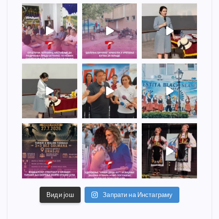
Види још
Запрати на Инстаграму