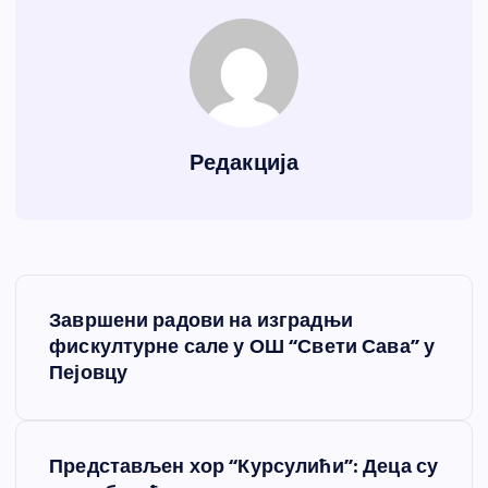
Редакција
К
Завршени радови на изградњи
р
фискултурне сале у ОШ “Свети Сава” у
Пејовцу
е
т
Представљен хор “Курсулићи”: Деца су