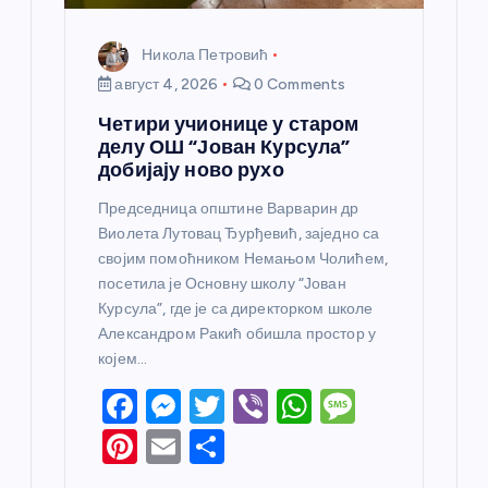
Никола Петровић
август 4, 2026
0 Comments
Четири учионице у старом
делу ОШ “Јован Курсула”
добијају ново рухо
Председница општине Варварин др
Виолета Лутовац Ђурђевић, заједно са
својим помоћником Немањом Чолићем,
посетила је Основну школу “Јован
Курсула”, где је са директорком школе
Александром Ракић обишла простор у
којем…
F
M
T
Vi
W
M
a
e
w
b
h
e
Pi
E
S
c
ss
itt
er
at
ss
nt
m
h