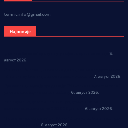
temnic.info@gmail.com
Најновије
“Долина Бачине” кренула у уређење кутка за младе
8.
август 2026.
Општина Ћићевац наставља да подржава предузетнике:
10 нових субвенција за самозапошљавање
7. август 2026.
Вражогрнци чувају традицију: “Михољски сусрети села”
уз спортска надметања и забаву
6. август 2026.
Варварин подржао 25 нових предузетника: За
самозапошљавање по 380.000 динара
6. август 2026.
“Трстеник на Морави” од 10. до 16. августа: Богат програм
за све генерације
6. август 2026.