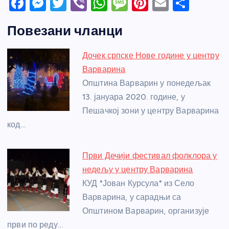
F
M
T
Vi
W
M
Pi
E
S
a
e
w
b
h
e
nt
m
h
Повезани чланци
c
ss
itt
er
at
ss
er
ail
ar
e
e
er
s
a
e
e
Дочек српске Нове године у центру
b
n
A
g
st
Варварина
o
g
p
e
Општина Варварин у понедељак
o
er
p
13. јануара 2020. године, у
Пешачкој зони у центру Варварина
k
код…
Први Дечији фестивал фолклора у
недељу у центру Варварина
КУД "Јован Курсула" из Село
Варварина, у сарадњи са
Општином Варварин, организује
први по реду…