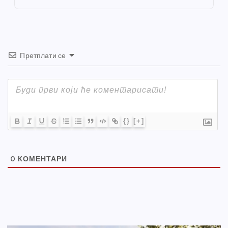
k
Претплати се
{}
[+]
0
КОМЕНТАРИ