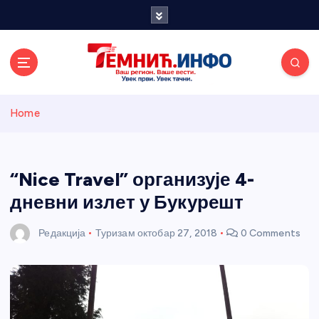
S
k
i
p
t
o
Темнићки
c
Home
o
n
информативн
t
e
“Nice Travel” организује 4-
и портал
n
дневни излет у Букурешт
t
Редакција
Туризам
октобар 27, 2018
0 Comments