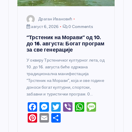
Драган Ивановић
август 6, 2026
0 Comments
“Трстеник на Морави” од 10.
до 16. августа: Богат програм
за све генерације
У оквиру Трстеничког културног лета, од
10. до 16. августа биће одржана
традиционална манифестација
“Трстеник на Морави”, која и ове године
доноси богат културни, спортски,
забавни и туристички програм. 0…
F
M
T
Vi
W
M
a
e
w
b
h
e
Pi
E
S
c
ss
itt
er
at
ss
nt
m
h