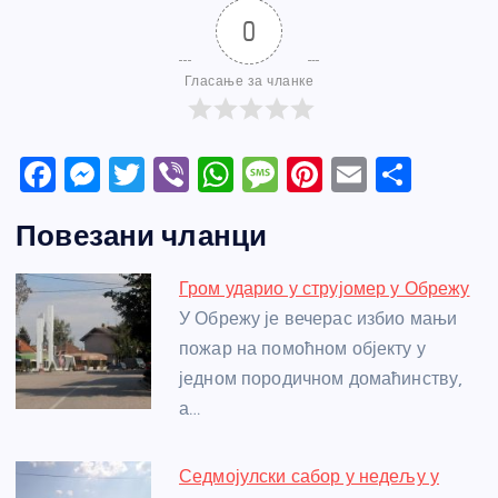
0
Гласање за чланке
F
M
T
Vi
W
M
Pi
E
S
a
e
w
b
h
e
nt
m
h
Повезани чланци
c
ss
itt
er
at
ss
er
ail
ar
e
e
er
s
a
e
e
Гром ударио у струјомер у Обрежу
b
n
A
g
st
У Обрежу је вечерас избио мањи
o
g
p
e
пожар на помоћном објекту у
o
er
p
једном породичном домаћинству,
а…
k
Седмојулски сабор у недељу у