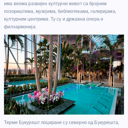
има веома развијен културни живот са бројним
позориштима, музејима, библиотекама, галеријама,
културним центрима. Ту су и државна опера и
филхармонија.
Терме Букурешт лоциране су северно од Букурешта,