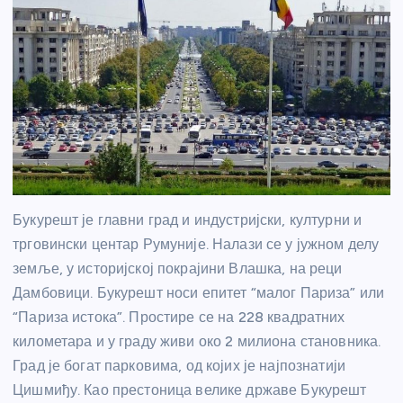
Букурешт је главни град и индустријски, културни и
трговински центар Румуније. Налази се у јужном делу
земље, у историјској покрајини Влашка, на реци
Дамбовици. Букурешт носи епитет “малог Париза” или
“Париза истока”. Простире се на 228 квадратних
километара и у граду живи око 2 милиона становника.
Град је богат парковима, од којих је најпознатији
Цишмиђу. Као престоница велике државе Букурешт