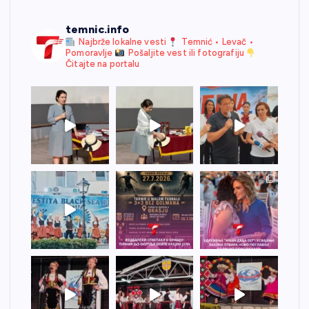
temnic.info
Najbrže lokalne vesti
Temnić • Levač •
Pomoravlje
Pošaljite vest ili fotografiju
Čitajte na portalu