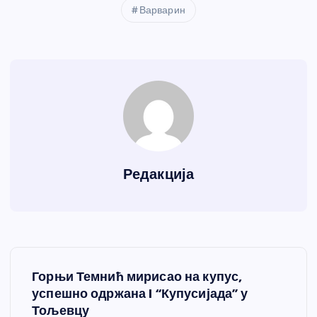
Варварин
Редакција
К
Горњи Темнић мирисао на купус,
р
успешно одржана I “Купусијада” у
Тољевцу