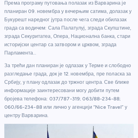
Према програму путовања полазак из Варварина је
планиран 09. новембра у вечерњим сатима, долазак у
Букурешт наредног јутра после чега следи обилазак
града са водичем: Сала Палатулуј, зграда Скупштине,
зграда Секуритатеа, Опера, Национална банка, стари
историјски центар са затвором и црквом, зграда
Парламента…
За трећи дан планиран је одлазак у Терме и слободно
разгледање града, док је 12. новембра, пре поласка за
Србију, у плану одлазак до тржног центра. Све ближе
информације заинтересовани могу добити путем
бројева телефона: 037/787-319; 063/88-234-88;
060/66-234-88 или лично у агенцији “Nice Travel” у
центру Варварина.