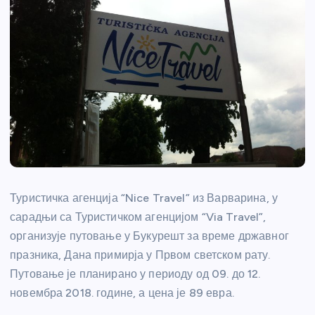
Туристичка агенција “Nice Travel” из Варварина, у
сарадњи са Туристичком агенцијом “Via Travel”,
организује путовање у Букурешт за време државног
празника, Дана примирја у Првом светском рату.
Путовање је планирано у периоду од 09. до 12.
новембра 2018. године, а цена је 89 евра.