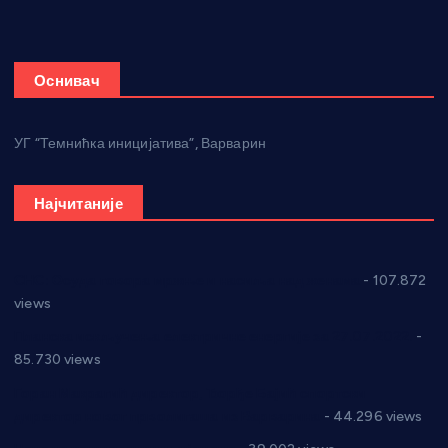
Оснивач
УГ “Темнићка иницијатива”, Варварин
Најчитаније
СНС: Осуда говора мржње и насиља над женама
- 107.872
views
Планска искључења електричне енергије за 27.07.2022.
-
85.730 views
Горан Макрагић директор, Ђорђе Бајић спортски
директор новог прволигаша из Варварина
- 44.296 views