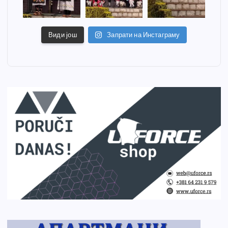
Види још
Запрати на Инстаграму