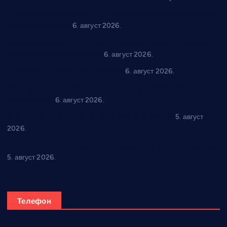
“Трстеник на Морави” од 10. до 16. августа: Богат програм
за све генерације
6. август 2026.
“Да се ради и гради по твом”: Трстеник улаже 4 милиона
динара у пројекте грађана
6. август 2026.
In memoriam: Тања Вилотијевић
6. август 2026.
Даница Петровић оживљава лик и дело Десанке
Максимовић
6. август 2026.
Александровац спреман за 61. “Жупску бербу”
5. август
2026.
Нова игралишта стижу у Бошњане, Доњи Катун и Парцане
5. август 2026.
Телефон