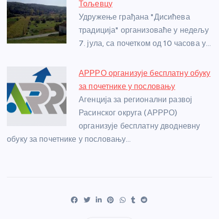
Тољевцу
Удружење грађана "Дисићева
традиција" организоваће у недељу
7. јула, са почетком од 10 часова у…
АРРРО организује бесплатну обуку
за почетнике у пословању
Агенција за регионални развој
Расинског округа (АРРРО)
организује бесплатну дводневну
обуку за почетнике у пословању…