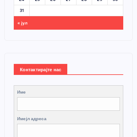
31
« јул
Контактирајте нас
Име
Имејл адреса