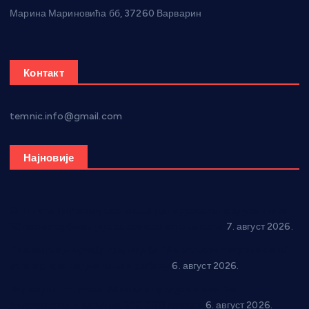
Марина Мариновића бб, 37260 Варварин
Контакт
temnic.info@gmail.com
Најновије
Општина Ћићевац наставља да подржава предузетнике:
10 нових субвенција за самозапошљавање
7. август 2026.
Вражогрнци чувају традицију: “Михољски сусрети села”
уз спортска надметања и забаву
6. август 2026.
Варварин подржао 25 нових предузетника: За
самозапошљавање по 380.000 динара
6. август 2026.