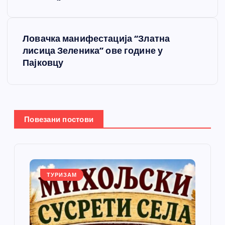
е
т
Ловачка манифестација “Златна
лисица Зеленика” ове године у
а
Пајковцу
њ
е
Повезани постови
ч
л
а
ТУРИЗАМ
н