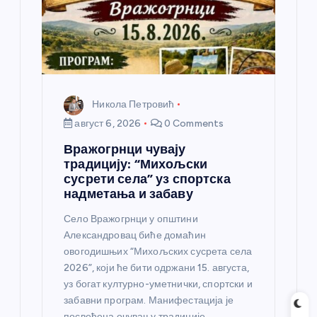
к
а
Никола Петровић
август 6, 2026
0 Comments
Вражогрнци чувају
традицију: “Михољски
сусрети села” уз спортска
надметања и забаву
Село Вражогрнци у општини
Александровац биће домаћин
овогодишњих “Михољских сусрета села
2026”, који ће бити одржани 15. августа,
уз богат културно-уметнички, спортски и
забавни програм. Манифестација је
посвећена очувању традиције,…