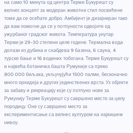
на само 10 минута од центра Терме Букурешт су
велнес концепт за модеран животни стил посвећене
томе да се осећате добро. Амбијент је дизајниран тако
да вам помогне да се у потпуности одвојите од
ужурбаног градског живота. Температура унутар
Терми је 29-30 степени целе године. Термална вода
долази из дубина и снабдева 9 базена, 6 сауна, 4
турске бање и 16 водених тобогана. Терме Букурешт су
и највећа ботаничка башта Румуније са преко
800.000 биљака, укључујући 1500 палми, бесконачно
много орхидеја и других јединствених врста. Уз објекте
за забаву и рекреацију које су потпуно нове за
Румунију Терме Букурешт су савршено место за целу
породицу. Оне су савршено место за
експериментисање са велнес културом на највишем
нивоу.