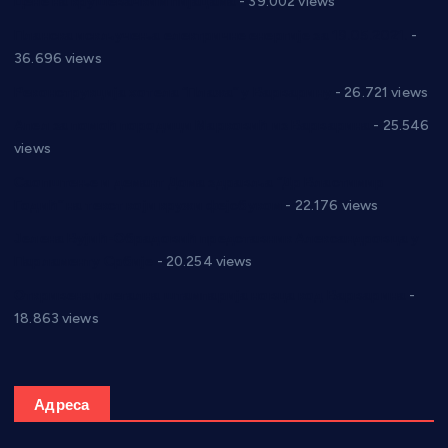
Цене на крушевачким пијацама
- 39.002 views
Планска искључења електричне енергије за 19.05.2021.
-
36.696 views
Реконструкција хотела “Плажа” у Варварину
- 26.721 views
Апел за помоћ породици Марковић из Варварина
- 25.546
views
Саопштење и демант Дома здравља “Др Властимир
Годић” на текст који кружи фејсбуком
- 22.176 views
Јелена Вујић-Обрадовић представник Александровца у
Парламенту Србије
- 20.254 views
Откривена илегална штампарија новца код Варварина
-
18.863 views
Адреса