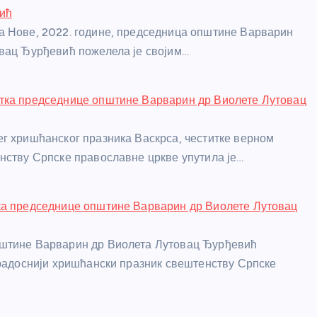
ић
 Нове, 2022. године, председница општине Варварин
вац Ђурђевић пожелела је својим…
тка председнице општине Варварин др Виолете Лутовац
г хришћанског празника Васкрса, честитке верном
нству Српске православне цркве упутила је…
ка председнице општине Варварин др Виолете Лутовац
штине Варварин др Виолета Лутовац Ђурђевић
јрадоснији хришћански празник свештенству Српске