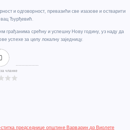
ност и одговорност, превазићи све изазове и остварити
товац Ђурђевић.
им грађанима срећну и успешну Нову годину, уз наду да
ве успехе за целу локалну заједницу.
0
за чланке
ститка председнице општине Варварин др Виолете