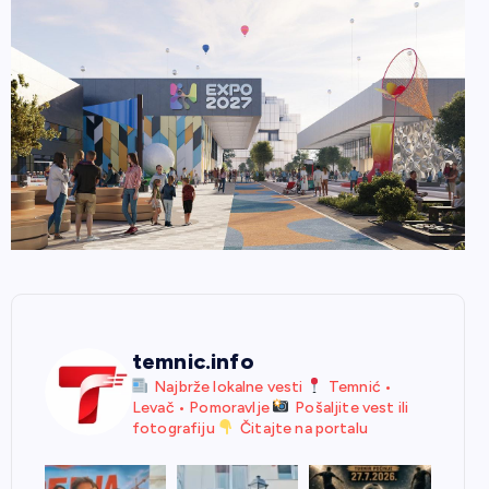
temnic.info
Najbrže lokalne vesti
Temnić •
Levač • Pomoravlje
Pošaljite vest ili
fotografiju
Čitajte na portalu