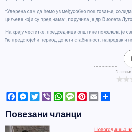
“Уверена сам да ћемо уз међусобно поштовање, солидар
циљеве који су пред нама”, поручила је др Виолета Лу
На крају честитке, председница општине пожелела је св
ће предстојећи период донети стабилност, напредак и но
Гласање 
F
M
T
Vi
W
M
Pi
E
S
a
e
w
b
h
e
nt
m
h
Повезани чланци
c
ss
itt
er
at
ss
er
ail
ar
e
e
er
s
a
e
e
Новогодишња че