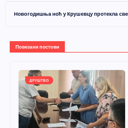
е
Новогодишња ноћ у Крушевцу протекла све
т
а
Повезани постови
њ
е
ДРУШТВО
ч
л
а