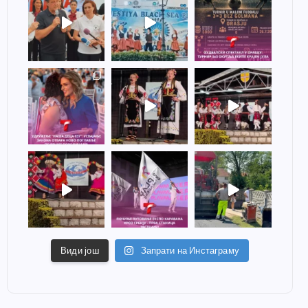
Види још
Запрати на Инстаграму