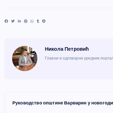
Никола Петровић
Главни и одговорни уредник портал
К
Руководство општине Варварин у новогод
р