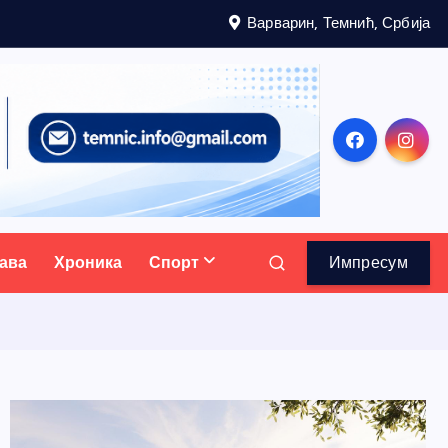
Варварин, Темнић, Србија
ава
Хроника
Спорт
Импресум