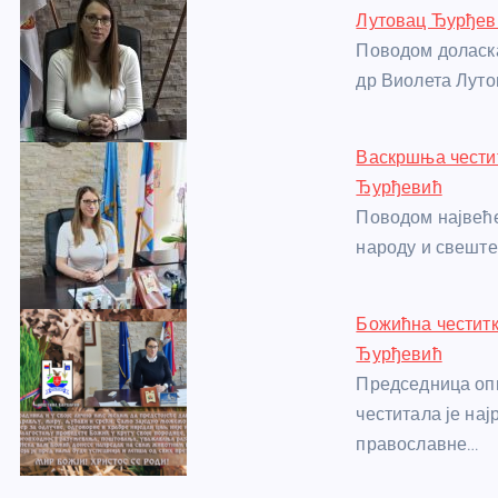
b
n
A
g
st
Лутовац Ђурђев
o
g
p
e
Поводом доласка
o
er
p
др Виолета Луто
k
Васкршња чести
Ђурђевић
Поводом највеће
народу и свеште
Божићна честит
Ђурђевић
Председница оп
честитала је на
православне…