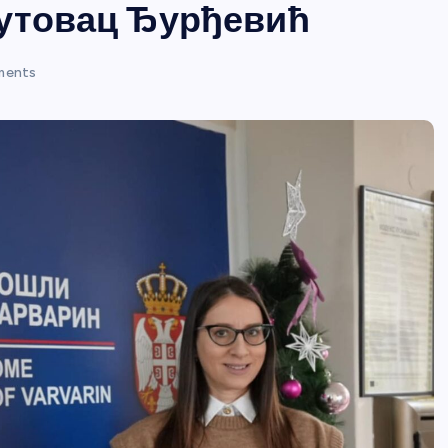
Лутовац Ђурђевић
ments