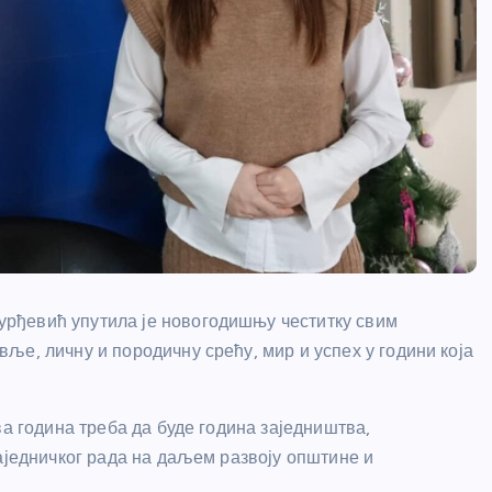
рђевић упутила је новогодишњу честитку свим
ље, личну и породичну срећу, мир и успех у години која
ва година треба да буде година заједништва,
аједничког рада на даљем развоју општине и