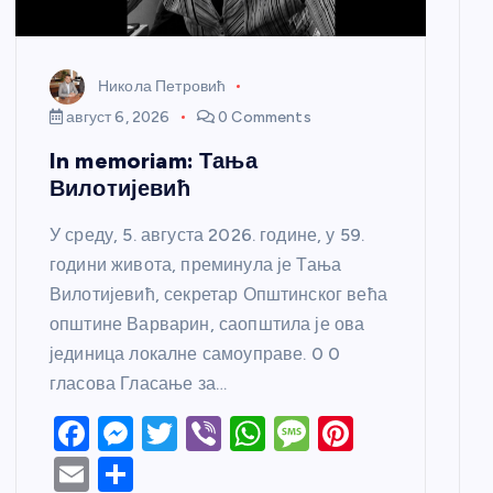
Никола Петровић
август 6, 2026
0 Comments
In memoriam: Тања
Вилотијевић
У среду, 5. августа 2026. године, у 59.
години живота, преминула је Тања
Вилотијевић, секретар Општинског већа
општине Варварин, саопштила је ова
јединица локалне самоуправе. 0 0
гласова Гласање за…
F
M
T
Vi
W
M
Pi
a
e
w
b
h
e
nt
E
S