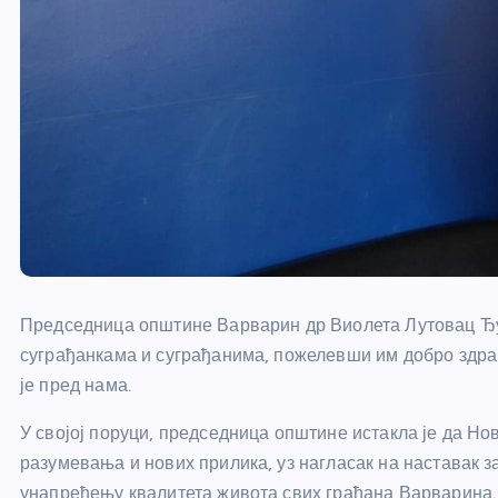
Председница општине Варварин др Виолета Лутовац Ђу
суграђанкама и суграђанима, пожелевши им добро здрав
је пред нама.
У својој поруци, председница општине истакла је да Но
разумевања и нових прилика, уз нагласак на наставак з
унапређењу квалитета живота свих грађана Варварина.