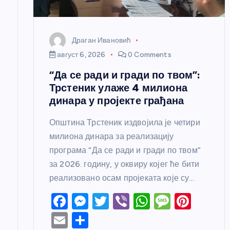
н
Драган Ивановић
к
август 6, 2026
0 Comments
“Да се ради и гради по твом”:
а
Трстеник улаже 4 милиона
динара у пројекте грађана
Општина Трстеник издвојила је четири
милиона динара за реализацију
програма “Да се ради и гради по твом”
за 2026. годину, у оквиру којег ће бити
реализовано осам пројеката које су…
F
M
T
Vi
W
M
Pi
a
e
w
b
h
e
nt
E
S