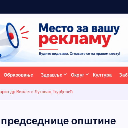
5
ативни портал
Образовање
Здравље
Округ
Култура
Заб
арин др Виолете Лутовац Ђурђевић
 председнице општине