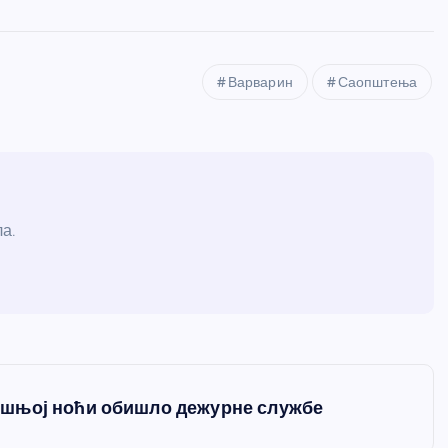
Варварин
Саопштења
а.
ишњој ноћи обишло дежурне службе