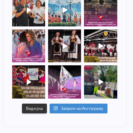
Види још
Запрати на Инстаграму