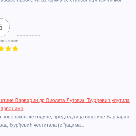
5
за чланке
штине Варварин др Виолета Лутовац Ђурђевић упутила
а првацима
а нове школске године, председница општине Варварин
вац Ђурђевић честитала је ђацима…