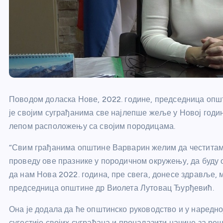
Поводом доласка Нове, 2022. године, председница оп
је својим суграђанима све најлепше жеље у Новој годи
лепом расположењу са својим породицама.
“Свим грађанима општине Варварин желим да честитам
проведу ове празнике у породичном окружењу, да буду од
да нам Нова 2022. година, пре свега, донесе здравље, 
председница општине др Виолета Лутовац Ђурђевић.
Она је додала да ће општинско руководство и у наредној
сугестије својих суграђана и проналазити начине за р