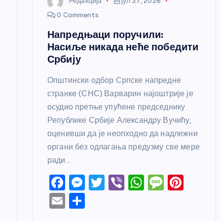
Редакција
јул 27, 2026
а
0 Comments
Напредњаци поручили:
Насиље никада неће победити
Србију
Општински одбор Српске напредне
странке (СНС) Варварин најоштрије је
осудио претње упућене председнику
Републике Србије Александру Вучићу,
оценивши да је неопходно да надлежни
органи без одлагања предузму све мере
ради…
F
M
T
Vi
W
M
Pi
a
e
w
b
h
e
nt
E
S
c
ss
itt
er
at
ss
er
m
h