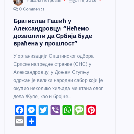
Никола Петровић
јул 19, 2026
0 Comments
Братислав Гашић у
Александровцу: “Нећемо
дозволити да Србија буде
враћена у прошлост”
У организацији Општинског одбора
Српске напредне странке (СНС) у
Александровцу, у Доњем Ступњу
одржан је велики народни сабор који је
окупио неколико хиљада мештана овог
дела Жупе, као и бројне…
F
M
T
Vi
W
M
Pi
a
e
w
b
h
e
nt
E
S
c
ss
itt
er
at
ss
er
m
h