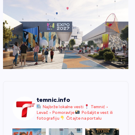
temnic.info
Najbrže lokalne vesti
Temnić •
Levač • Pomoravlje
Pošaljite vest ili
fotografiju
Čitajte na portalu