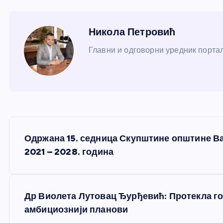
Никола Петровић
Главни и одговорни уредник портал
К
Одржана 15. седница Скупштине општине Ва
р
2021 – 2028. година
е
Др Виолета Лутовац Ђурђевић: Протекла год
т
амбициознији планови