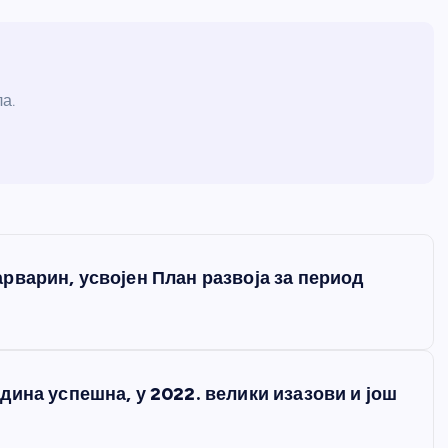
а.
рварин, усвојен План развоја за период
ина успешна, у 2022. велики изазови и још