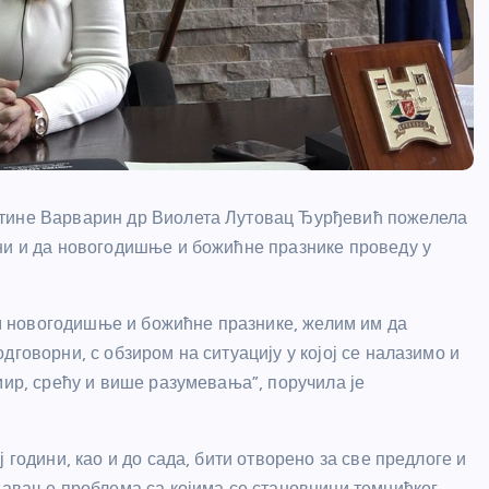
штине Варварин др Виолета Лутовац Ђурђевић пожелела
ни и да новогодишње и божићне празнике проведу у
 новогодишње и божићне празнике, желим им да
говорни, с обзиром на ситуацију у којој се налазимо и
мир, срећу и више разумевања”, поручила је
 години, као и до сада, бити отворено за све предлоге и
ешавање проблема са којима се становници темнићког