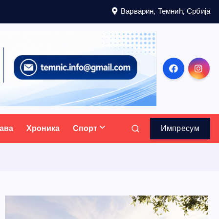
Варварин, Темнић, Србија
ава
Хроника
Спорт
Импресум