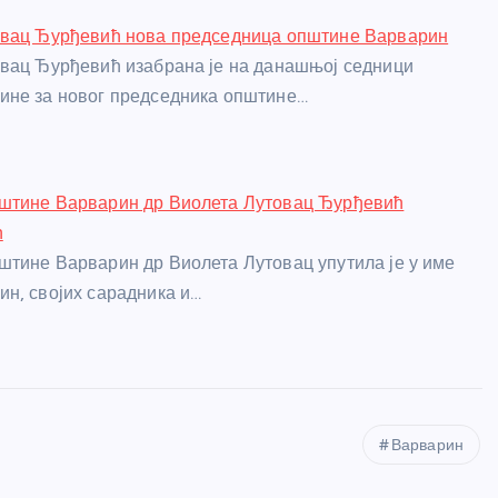
овац Ђурђевић нова председница општине Варварин
вац Ђурђевић изабрана је на данашњој седници
ине за новог председника општине…
штине Варварин др Виолета Лутовац Ђурђевић
ћ
тине Варварин др Виолета Лутовац упутила је у име
н, својих сарадника и…
Варварин