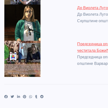
Др Виолета Лут
Др Виолета Луто
Скупштине општ
Председница оп
честитала Божи
Председница опш
општине Варвари