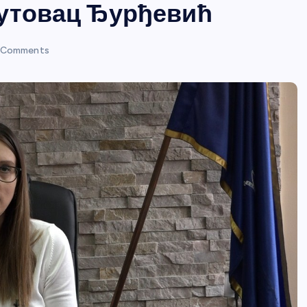
Лутовац Ђурђевић
 Comments