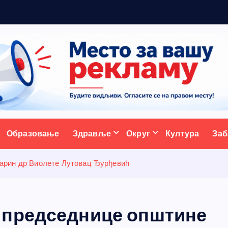
ативни портал
Образовање
Здравље
Округ
Култура
Заб
арин др Виолете Лутовац Ђурђевић
 председнице општине