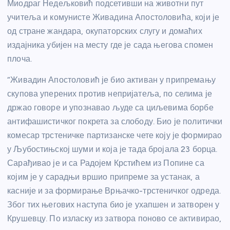
Миодраг Недељковић подсетивши на животни пут
учитеља и комунисте Живадина Апостоловића, који је
од стране жандара, окупаторских слугу и домаћих
издајника убијен на месту где је сада његова спомен
плоча.
“Живадин Апостоловић је био активан у припремању
скупова уперених против непријатеља, по селима је
држао говоре и упознавао људе са циљевима борбе
антифашистичког покрета за слободу. Био је политички
комесар трстеничке партизанске чете коју је формирао
у Љубостињској шуми и која је тада бројала 23 борца.
Сарађивао је и са Радојем Крстићем из Попине са
којим је у сарадњи вршио припреме за устанак, а
касније и за формирање Врњачко-трстеничког одреда.
Због тих његових наступа био је ухапшен и затворен у
Крушевцу. По изласку из затвора поново се активирао,