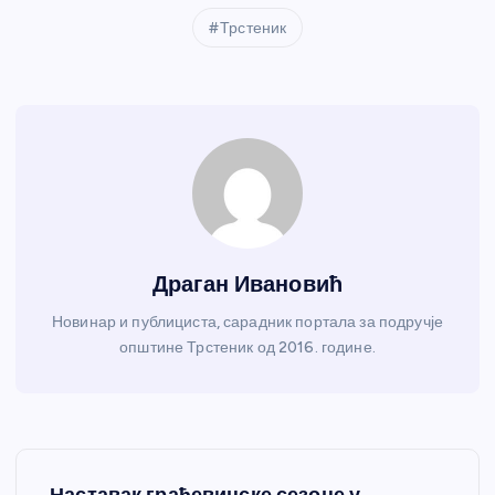
Трстеник
Драган Ивановић
Новинар и публициста, сарадник портала за подручје
општине Трстеник од 2016. године.
К