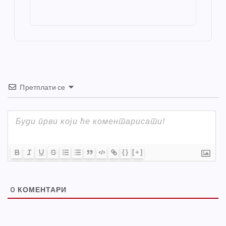
o
g
p
e
st
o
er
p
k
Претплати се
{}
[+]
0
КОМЕНТАРИ