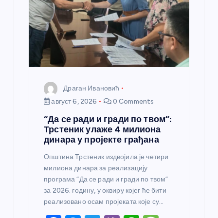
н
к
а
Драган Ивановић
август 6, 2026
0 Comments
“Да се ради и гради по твом”:
Трстеник улаже 4 милиона
динара у пројекте грађана
Општина Трстеник издвојила је четири
милиона динара за реализацију
програма “Да се ради и гради по твом”
за 2026. годину, у оквиру којег ће бити
реализовано осам пројеката које су…