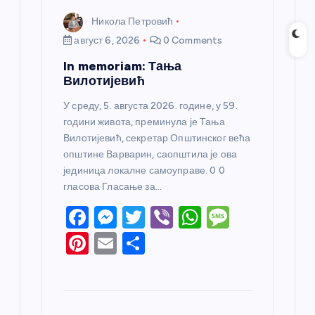
Никола Петровић
август 6, 2026
0 Comments
In memoriam: Тања
Вилотијевић
У среду, 5. августа 2026. године, у 59.
години живота, преминула је Тања
Вилотијевић, секретар Општинског већа
општине Варварин, саопштила је ова
јединица локалне самоуправе. 0 0
гласова Гласање за…
F
M
T
Vi
W
M
a
e
w
b
h
e
Pi
E
S
c
ss
itt
er
at
ss
nt
m
h
e
e
er
s
a
er
ail
ar
b
n
A
g
e
e