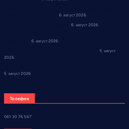
“Да се ради и гради по твом”: Трстеник улаже 4 милиона
динара у пројекте грађана
6. август 2026.
In memoriam: Тања Вилотијевић
6. август 2026.
Даница Петровић оживљава лик и дело Десанке
Максимовић
6. август 2026.
Александровац спреман за 61. “Жупску бербу”
5. август
2026.
Нова игралишта стижу у Бошњане, Доњи Катун и Парцане
5. август 2026.
Телефон
061 30 76 567