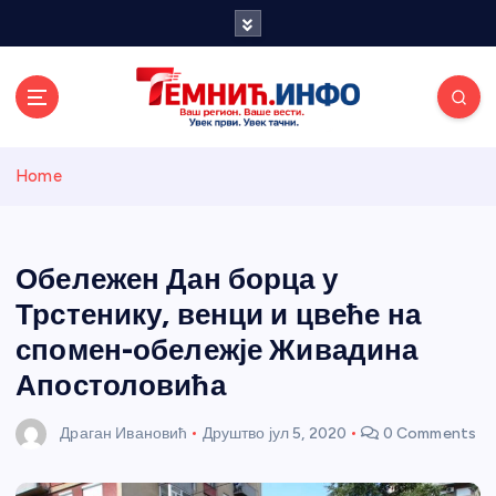
S
k
i
p
t
o
Темнићки
c
Home
o
n
информативн
t
e
Обележен Дан борца у
и портал
n
Трстенику, венци и цвеће на
t
спомен-обележје Живадина
Апостоловића
Драган Ивановић
Друштво
јул 5, 2020
0 Comments