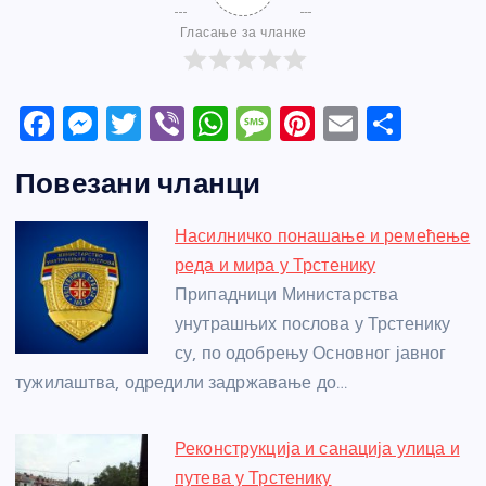
Гласање за чланке
F
M
T
Vi
W
M
Pi
E
S
a
e
w
b
h
e
nt
m
h
Повезани чланци
c
ss
itt
er
at
ss
er
ail
ar
e
e
er
s
a
e
e
Насилничко понашање и ремећење
b
n
A
g
st
реда и мира у Трстенику
o
g
p
e
Припадници Министарства
o
er
p
унутрашњих послова у Трстенику
су, по одобрењу Основног јавног
k
тужилаштва, одредили задржавање до…
Реконструкција и санација улица и
путева у Трстенику