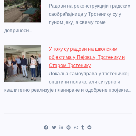
Радови на реконструкцији градских
саобраћајница у Трстенику су у
пуном јеку, а свему томе
доприноси…
У току су радови на школским
објектима у Пејовцу, Трстенику и
Старом Трстенику
Локална самоуправа у трстеничкој
општини полако, али сигурно и
квалитетно реализује планиране и одобрене пројекте…