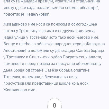
али су га жандари пратили, ухватили и стрељали на
месту где се сада налази његово спомен обележје”,
подсетио је Недељковић.
Живадиново име носи са поносом и осмогодишња
школа у Трстенику која има и подручна одељења,
једна улица у Трстенику исто тако носи његово име.
Венце и цвеће на обележје народног хероја Живадина
Апостоловића положили су делегација Савеза бораца
у Трстенику и Општински одбор Покрета социјалиста,
нажалост и поред позива за присуство обележавању
дана борца од стране Савеза бораца општине
Трстеник, церемонији бележавања нису
присуствовали представници школе која носи
Живадиново име.
0