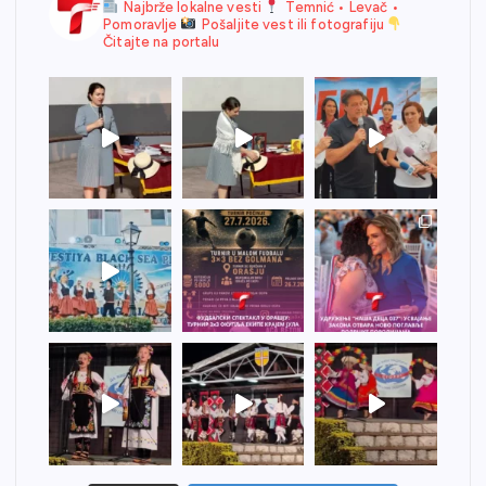
Najbrže lokalne vesti
Temnić • Levač •
Pomoravlje
Pošaljite vest ili fotografiju
Čitajte na portalu