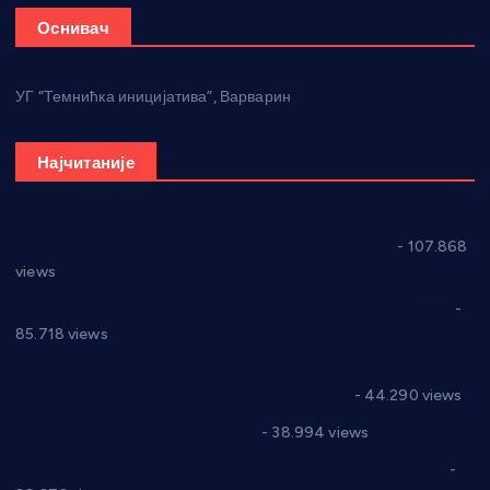
Оснивач
УГ “Темнићка иницијатива”, Варварин
Најчитаније
СНС: Осуда говора мржње и насиља над женама
- 107.868
views
Планска искључења електричне енергије за 27.07.2022.
-
85.718 views
Горан Макрагић директор, Ђорђе Бајић спортски
директор новог прволигаша из Варварина
- 44.290 views
Цене на крушевачким пијацама
- 38.994 views
Планска искључења електричне енергије за 19.05.2021.
-