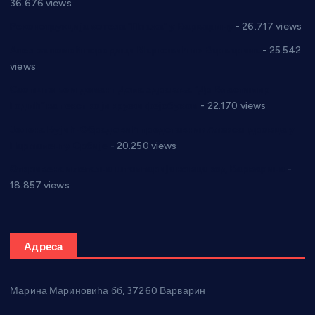
36.676 views
Реконструкција хотела “Плажа” у Варварину
- 26.717 views
Апел за помоћ породици Марковић из Варварина
- 25.542
views
Саопштење и демант Дома здравља “Др Властимир
Годић” на текст који кружи фејсбуком
- 22.170 views
Јелена Вујић-Обрадовић представник Александровца у
Парламенту Србије
- 20.250 views
Откривена илегална штампарија новца код Варварина
-
18.857 views
Адреса
Марина Мариновића бб, 37260 Варварин