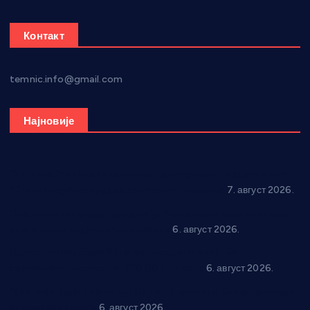
Контакт
temnic.info@gmail.com
Најновије
Општина Ћићевац наставља да подржава предузетнике:
10 нових субвенција за самозапошљавање
7. август 2026.
Вражогрнци чувају традицију: “Михољски сусрети села”
уз спортска надметања и забаву
6. август 2026.
Варварин подржао 25 нових предузетника: За
самозапошљавање по 380.000 динара
6. август 2026.
“Трстеник на Морави” од 10. до 16. августа: Богат програм
за све генерације
6. август 2026.