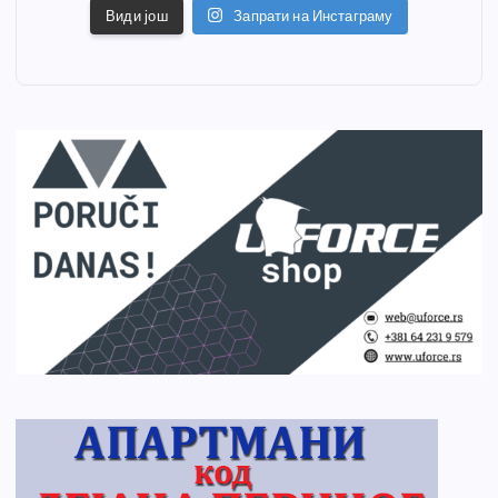
Види још
Запрати на Инстаграму