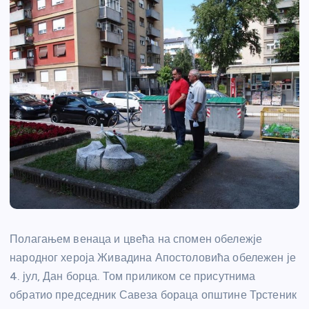
Полагањем венаца и цвећа на спомен обележје
народног хероја Живадина Апостоловића обележен је
4. јул, Дан борца. Том приликом се присутнима
обратио председник Савеза бораца општине Трстеник