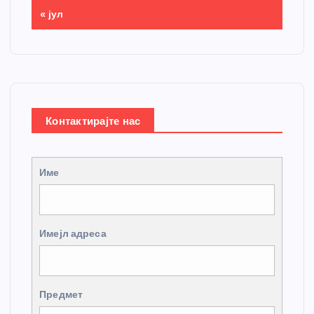
« јул
Контактирајте нас
Име
Имејл адреса
Предмет