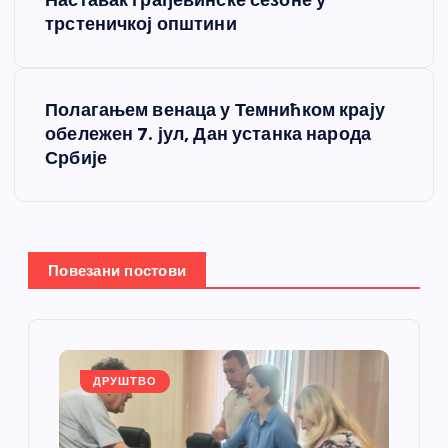
Наставак грађевинске сезоне у
р
трстеничкој општини
е
Полагањем венаца у Темнићком крају
т
обележен 7. јул, Дан устанка народа
Србије
а
њ
е
Повезани постови
ч
л
ДРУШТВО
а