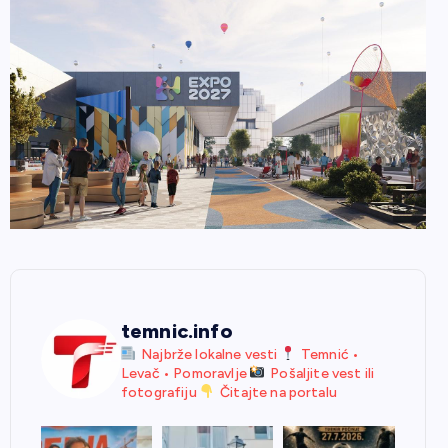
temnic.info
Najbrže lokalne vesti
Temnić •
Levač • Pomoravlje
Pošaljite vest ili
fotografiju
Čitajte na portalu