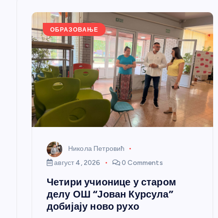
е
ч
ОБРАЗОВАЊЕ
л
а
н
к
Никола Петровић
а
август 4, 2026
0 Comments
Четири учионице у старом
делу ОШ “Јован Курсула”
добијају ново рухо