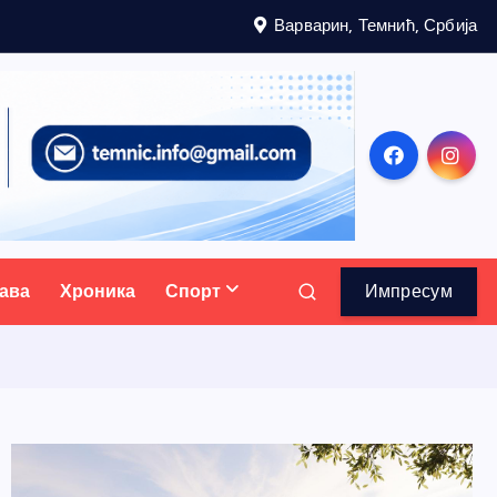
Варварин, Темнић, Србија
ава
Хроника
Спорт
Импресум