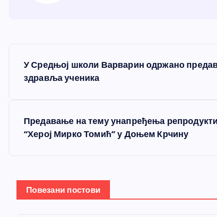
К
У Средњој школи Варварин одржано предав
р
здравља ученика
е
Предавање на тему унапређења репродукт
т
“Херој Мирко Томић” у Доњем Крчину
а
њ
Повезани постови