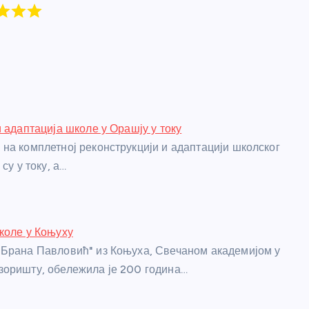
и адаптација школе у Орашју у току
на комплетној реконструкцији и адаптацији школског
су у току, а…
коле у Коњуху
Брана Павловић" из Коњуха, Свечаном академијом у
оришту, обележила је 200 година…