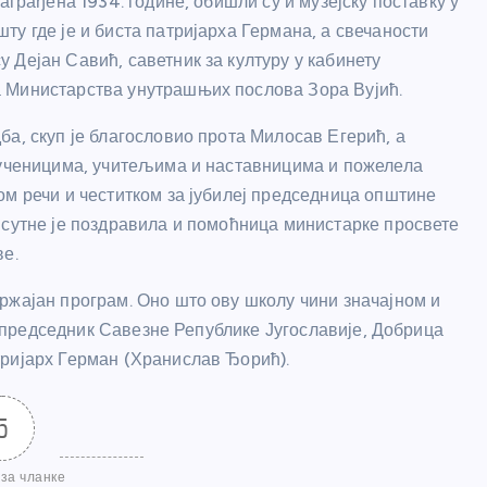
аграђена 1934. године, обишли су и музејску поставку у
у где је и биста патријарха Германа, а свечаности
 Дејан Савић, саветник за културу у кабинету
 Министарства унутрашњих послова Зора Вујић.
а, скуп је благословио прота Милосав Егерић, а
ј ученицима, учитељима и наставницима и пожелела
ом речи и честитком за јубилеј председница општине
исутне је поздравила и помоћница министарке просвете
ве.
ржајан програм. Оно што ову школу чини значајном и
ан председник Савезне Републике Југославије, Добрица
тријарх Герман (Хранислав Ђорић).
5
за чланке