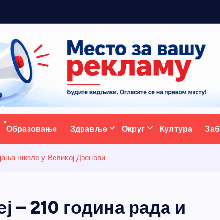
ативни портал
Образовање
Здравље
Округ
Култура
Заб
ојања школе у Великој Дренови
ј – 210 година рада и