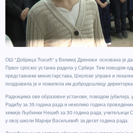
ОШ “Добрица Ћосић” у Великој Дренови основана је далек
Првог српског устанка радила у Србији. Тим поводом од
представнике министарстава, Школске управе и локалн
поздравила је и пожелела им добродошлицу директорка
Радницима ове образовне установе, поводом јубилеја, 
Радићу за 35 година рада и неколико година проведених
хемије Љубинки Нешић за 30 година рада, учитељици С
у овој школи Марији Васиљевић за десет година рада.