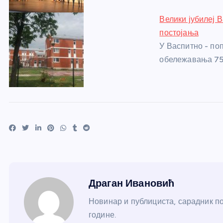
Велики јубилеј 
постојања
У Васпитно - по
обележавања 75
Драган Ивановић
Новинар и публициста, сарадник по
године.