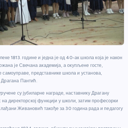
е 1813. године и једна је од 40-ак школа која је након
ржана је Свечана академија, а окупљене госте,
е самоуправе, представнике школа и установа,
 Драгана Пантић.
уручене су јубиларне награде, наставнику Драгану
 на директорској функцији у школи, затим професорки
лађани Живановић такође за 30 година рада и педагогу