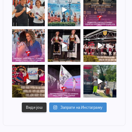
Види још
Запрати на Инстаграму