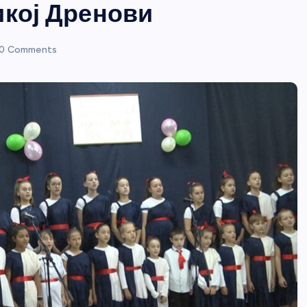
икој Дренови
0 Comments