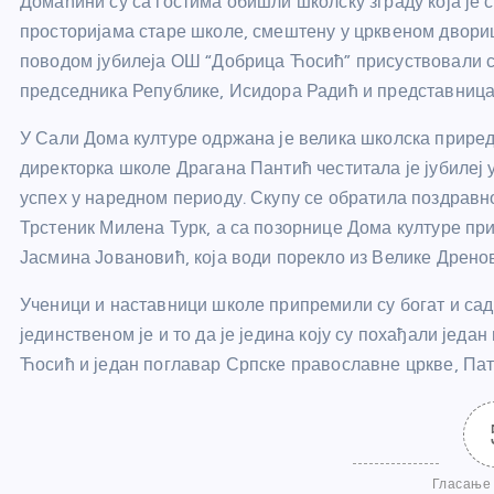
Домаћини су са гостима обишли школску зграду која је с
просторијама старе школе, смештену у црквеном дворишт
поводом јубилеја ОШ “Добрица Ћосић” присуствовали су
председника Републике, Исидора Радић и представница
У Сали Дома културе одржана је велика школска приредб
директорка школе Драгана Пантић честитала је јубиле
успех у наредном периоду. Скупу се обратила поздравн
Трстеник Милена Турк, а са позорнице Дома културе пр
Јасмина Јовановић, која води порекло из Велике Дрено
Ученици и наставници школе припремили су богат и сад
јединственом је и то да је једина коју су похађали јед
Ћосић и један поглавар Српске православне цркве, Па
Гласање 