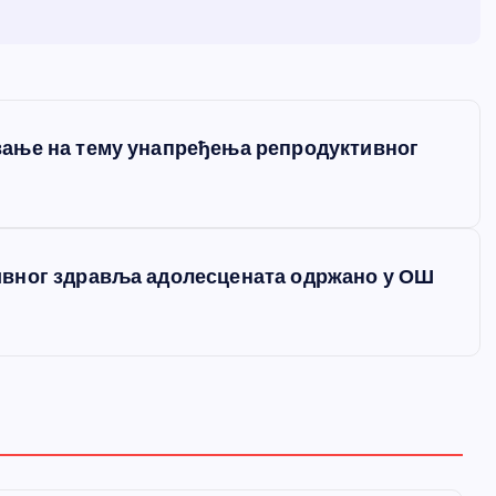
ање на тему унапређења репродуктивног
ивног здравља адолесцената одржано у ОШ