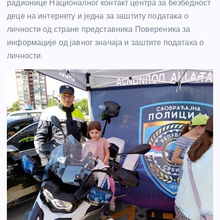
радионице Националног контакт центра за безбедност
деце на интернету и једна за заштиту података о
личности од стране представника Повереника за
информације од јавног значаја и заштите података о
личности.