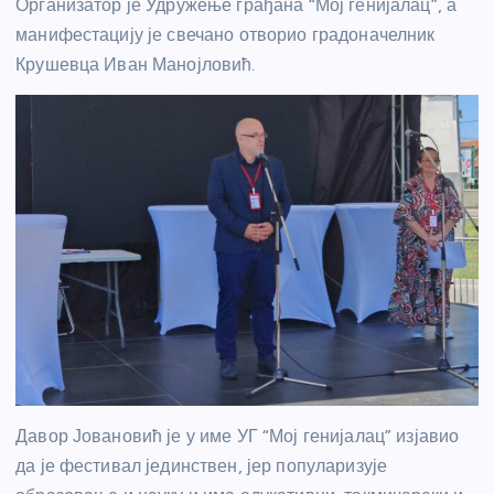
Организатор је Удружење грађана “Мој генијалац”, а
манифестацију је свечано отворио градоначелник
Крушевца Иван Манојловић.
Давор Јовановић је у име УГ “Мој генијалац” изјавио
да је фестивал јединствен, јер популаризује