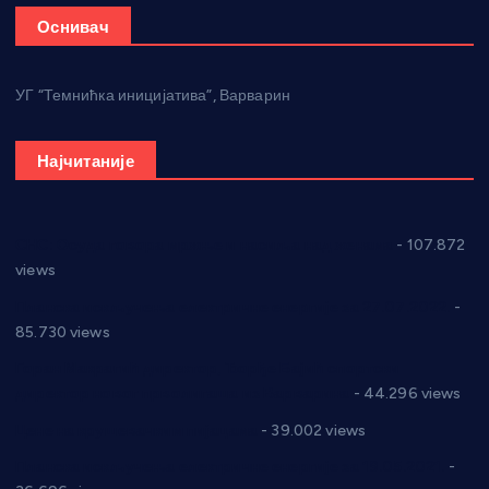
Оснивач
УГ “Темнићка иницијатива”, Варварин
Најчитаније
СНС: Осуда говора мржње и насиља над женама
- 107.872
views
Планска искључења електричне енергије за 27.07.2022.
-
85.730 views
Горан Макрагић директор, Ђорђе Бајић спортски
директор новог прволигаша из Варварина
- 44.296 views
Цене на крушевачким пијацама
- 39.002 views
Планска искључења електричне енергије за 19.05.2021.
-