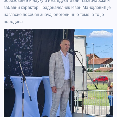
образовање и науку и има едукативни, такмичарски и
забавни карактер. Градоначелник Иван Манојловић је
нагласио посебан значај овогодишње теме, а то је
породица.