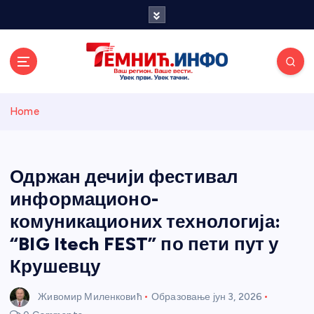
S
k
i
p
t
o
Темнићки
c
Home
o
n
информативн
t
e
Одржан дечији фестивал
и портал
n
информационо-
t
комуникационих технологија:
“BIG Itech FEST” по пети пут у
Крушевцу
Живомир Миленковић
Образовање
јун 3, 2026