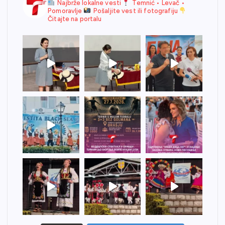
Najbrže lokalne vesti
Temnić • Levač •
Pomoravlje
Pošaljite vest ili fotografiju
Čitajte na portalu