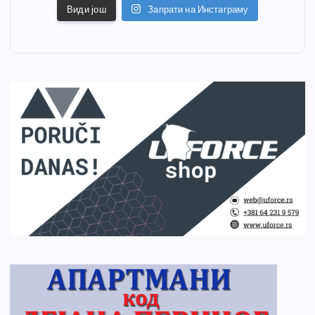
Види још
Запрати на Инстаграму