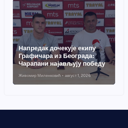
Спортски центар “Ћићевац”
добија савремени систем
грејања
Никола Петровић
јул 31, 2026