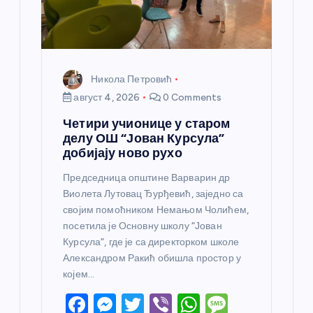
а
Никола Петровић
август 4, 2026
0 Comments
Четири учионице у старом
делу ОШ “Јован Курсула”
добијају ново рухо
Председница општине Варварин др
Виолета Лутовац Ђурђевић, заједно са
својим помоћником Немањом Чолићем,
посетила је Основну школу “Јован
Курсула”, где је са директорком школе
Александром Ракић обишла простор у
којем…
F
M
T
Vi
W
M