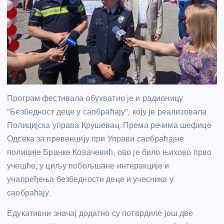
Програм фестивала обухватио је и радионицу
“Безбедност деце у саобраћају”, коју је реализовала
Полицијска управа Крушевац. Према речима шефице
Одсека за превенцију при Управи саобраћајне
полиције Бранке Ковачевић, ово је било њихово прво
учешће, у циљу побољшане интеракције и
унапређења безбедности деце и учесника у
саобраћају.
Едукативни значај додатно су потврдиле још две