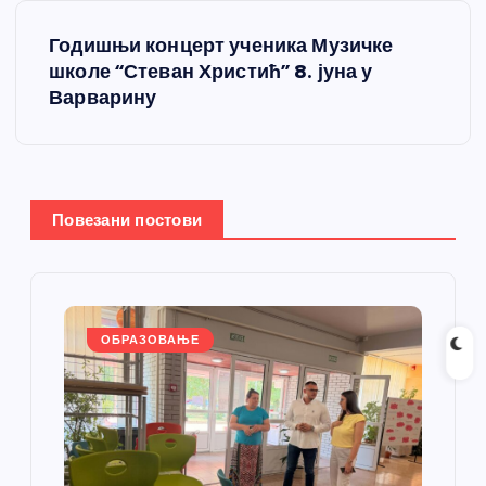
т
Годишњи концерт ученика Музичке
школе “Стеван Христић” 8. јуна у
а
Варварину
њ
е
Повезани постови
ч
л
а
ОБРАЗОВАЊЕ
н
к