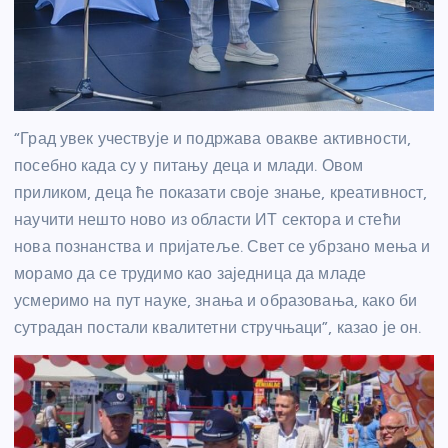
“Град увек учествује и подржава овакве активности,
посебно када су у питању деца и млади. Овом
приликом, деца ће показати своје знање, креативност,
научити нешто ново из области ИТ сектора и стећи
нова познанства и пријатеље. Свет се убрзано мења и
морамо да се трудимо као заједница да младе
усмеримо на пут науке, знања и образовања, како би
сутрадан постали квалитетни стручњаци”, казао је он.