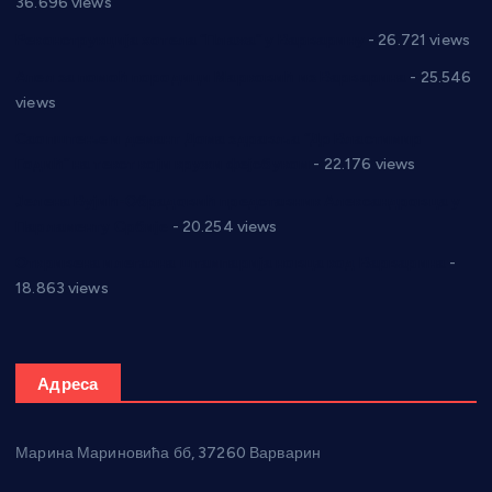
36.696 views
Реконструкција хотела “Плажа” у Варварину
- 26.721 views
Апел за помоћ породици Марковић из Варварина
- 25.546
views
Саопштење и демант Дома здравља “Др Властимир
Годић” на текст који кружи фејсбуком
- 22.176 views
Јелена Вујић-Обрадовић представник Александровца у
Парламенту Србије
- 20.254 views
Откривена илегална штампарија новца код Варварина
-
18.863 views
Адреса
Марина Мариновића бб, 37260 Варварин