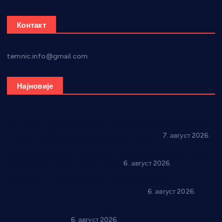
Контакт
temnic.info@gmail.com
Најновије
Општина Ћићевац наставља да подржава предузетнике:
10 нових субвенција за самозапошљавање
7. август 2026.
Вражогрнци чувају традицију: “Михољски сусрети села”
уз спортска надметања и забаву
6. август 2026.
Варварин подржао 25 нових предузетника: За
самозапошљавање по 380.000 динара
6. август 2026.
“Трстеник на Морави” од 10. до 16. августа: Богат програм
за све генерације
6. август 2026.