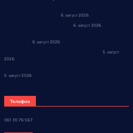
“Да се ради и гради по твом”: Трстеник улаже 4 милиона
динара у пројекте грађана
6. август 2026.
In memoriam: Тања Вилотијевић
6. август 2026.
Даница Петровић оживљава лик и дело Десанке
Максимовић
6. август 2026.
Александровац спреман за 61. “Жупску бербу”
5. август
2026.
Нова игралишта стижу у Бошњане, Доњи Катун и Парцане
5. август 2026.
Телефон
061 30 76 567