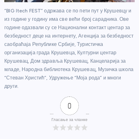
“BIG Itech FEST” одржава се по пети пут у Крушевцу и
из године у годину има све већи број сарадника. Ове
године одазвали су се Национални контакт центар за
безбедност деце на интернету, Агенција за безбедност
саобраћаја Републике Србије, Туристичка
организација града Крушевца, Културни центар
Крушевац, Дом здравља Крушевац, Канцеларија за
младе, Народна библиотека Крушевац, Музичка школа
“Стеван Христић”, Удружење “Моја рода” и многи
други.
0
Гласање за чланке