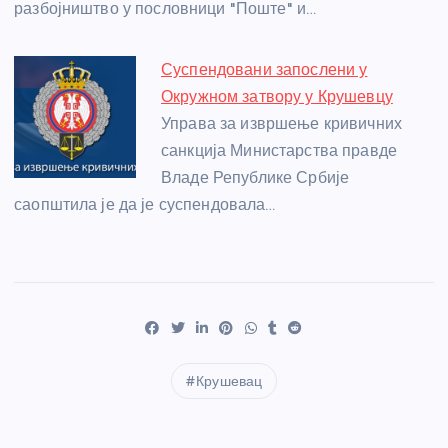
разбојништво у пословници "Поште" и…
Суспендовани запослени у
Окружном затвору у Крушевцу
Управа за извршење кривичних
санкција Министарства правде
Владе Републике Србије
саопштила је да је суспендовала…
Крушевац