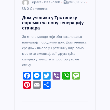
Драган Ивановић
јул 8, 2026
0 Comments
Дом ученика у Трстенику
спреман за нову генерацију
станара
За многе младе који због школовања
напуштају породични дом, Дом ученика
средњих школа у Трстенику није само
место за смештај, већ друга кућа,
сигурно уточиште и простор у коме
стичу…
F
M
T
Vi
W
M
a
e
w
b
h
e
Pi
E
S
c
ss
itt
er
at
ss
nt
m
h
e
e
er
s
a
er
ail
ar
b
n
A
g
e
e