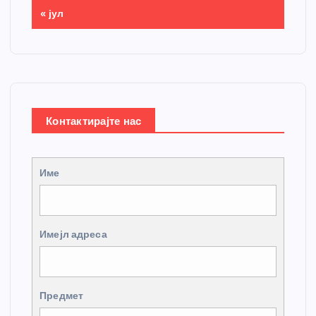
« јул
Контактирајте нас
Име
Имејл адреса
Предмет