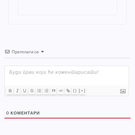
o
g
p
e
st
o
er
p
k
Претплати се
{}
[+]
0
КОМЕНТАРИ