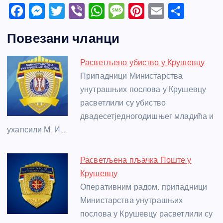
F
M
T
Vi
W
M
Pi
E
S
a
e
w
b
h
e
nt
m
h
Повезани чланци
c
ss
itt
er
at
ss
er
ail
ar
e
e
er
s
a
e
e
Расветљено убиство у Крушевцу
b
n
A
g
st
Припадници Министарства
o
g
p
e
унутрашњих послова у Крушевцу
o
er
p
расветлили су убиство
двадесетједногодишњег младића и
k
ухапсили М. И.…
Расветљена пљачка Поште у
Крушевцу
Оперативним радом, припадници
Министарства унутрашњих
послова у Крушевцу расветлили су