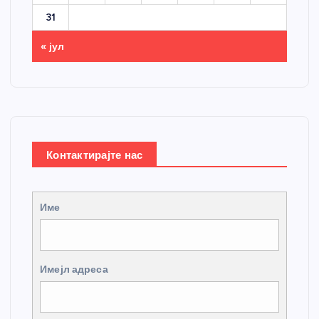
31
« јул
Контактирајте нас
Име
Имејл адреса