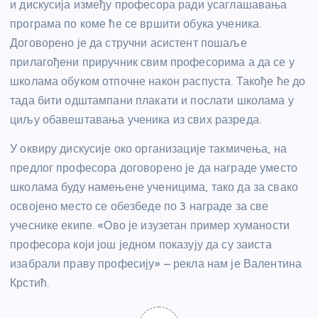
и дискусија између професора ради усаглашавања
програма по коме ће се вршити обука ученика.
Договорено је да стручни асистент пошаље
прилагођени приручник свим професорима а да се у
школама обуком отпочне након распуста. Такође ће до
тада бити одштампани плакати и послати школама у
циљу обавештавања ученика из свих разреда.
У оквиру дискусије око организације такмичења, на
предлог професора договорено је да награде уместо
школама буду намењене ученицима, тако да за свако
освојено место се обезбеде по 3 награде за све
учеснике екипе. «Ово је изузетан пример хуманости
професора који још једном показују да су заиста
изабрали праву професију» – рекла нам је Валентина
Крстић.