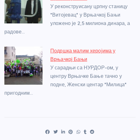
У реконструисану црпну станицу
"Витојевац" у Врњачкој Бањи
уложено је 2,5 милиона динара, а
радове…
Подршка малим херојима у
Врњачкој Бањи
У сарадњи са НУРДОР-ом, у
центру Врњачке Бање тачно у
подне, Женски центар "Милица"
пригодним…