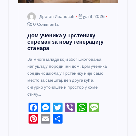
Драган Ивановић
јул 8, 2026
0 Comments
Дом ученика у Трстенику
спреман за нову генерацију
станара
За многе младе који због школовања
напуштају породични дом, Дом ученика
средњих школа у Трстенику није само
место за смештај, већ друга кућа,
сигурно уточиште и простор у коме
стичу…
F
M
T
Vi
W
M
a
e
w
b
h
e
Pi
E
S
c
ss
itt
er
at
ss
nt
m
h