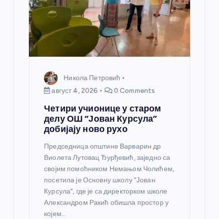
н
к
а
Никола Петровић
август 4, 2026
0 Comments
Четири учионице у старом
делу ОШ “Јован Курсула”
добијају ново рухо
Председница општине Варварин др
Виолета Лутовац Ђурђевић, заједно са
својим помоћником Немањом Чолићем,
посетила је Основну школу “Јован
Курсула”, где је са директорком школе
Александром Ракић обишла простор у
којем…