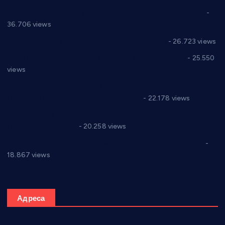
Планска искључења електричне енергије за 19.05.2021.
-
36.706 views
Реконструкција хотела “Плажа” у Варварину
- 26.723 views
Апел за помоћ породици Марковић из Варварина
- 25.550
views
Саопштење и демант Дома здравља “Др Властимир
Годић” на текст који кружи фејсбуком
- 22.178 views
Јелена Вујић-Обрадовић представник Александровца у
Парламенту Србије
- 20.258 views
Откривена илегална штампарија новца код Варварина
-
18.867 views
Адреса