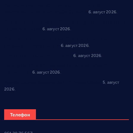
Варварин подржао 25 нових предузетника: За
самозапошљавање по 380.000 динара
6. август 2026.
“Трстеник на Морави” од 10. до 16. августа: Богат програм
за све генерације
6. август 2026.
“Да се ради и гради по твом”: Трстеник улаже 4 милиона
динара у пројекте грађана
6. август 2026.
In memoriam: Тања Вилотијевић
6. август 2026.
Даница Петровић оживљава лик и дело Десанке
Максимовић
6. август 2026.
Александровац спреман за 61. “Жупску бербу”
5. август
2026.
Телефон