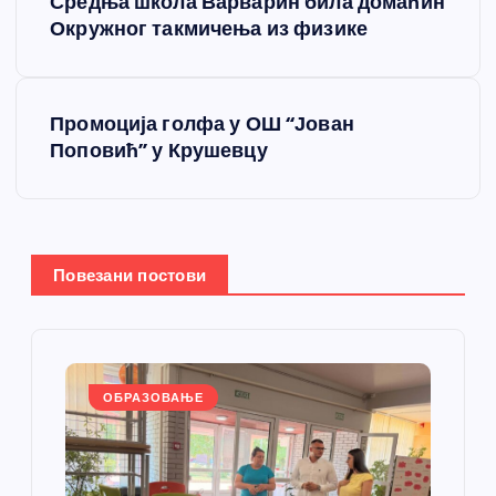
Средња школа Варварин била домаћин
р
Окружног такмичења из физике
е
Промоција голфа у ОШ “Јован
т
Поповић” у Крушевцу
а
њ
Повезани постови
е
ч
л
ОБРАЗОВАЊЕ
а