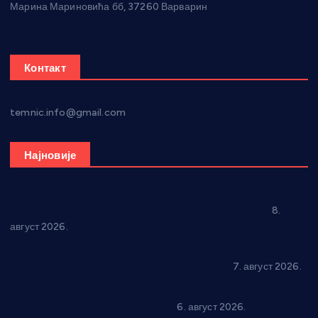
Марина Мариновића бб, 37260 Варварин
Контакт
temnic.info@gmail.com
Најновије
“Долина Бачине” кренула у уређење кутка за младе
8.
август 2026.
Општина Ћићевац наставља да подржава предузетнике:
10 нових субвенција за самозапошљавање
7. август 2026.
Вражогрнци чувају традицију: “Михољски сусрети села”
уз спортска надметања и забаву
6. август 2026.