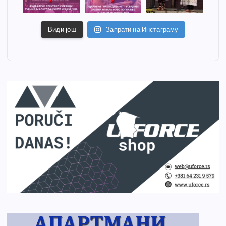
Види још
Запрати на Инстаграму