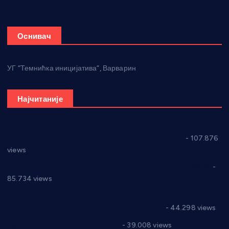
Оснивач
УГ “Темнићка иницијатива”, Варварин
Најчитаније
СНС: Осуда говора мржње и насиља над женама
- 107.876
views
Планска искључења електричне енергије за 27.07.2022.
-
85.734 views
Горан Макрагић директор, Ђорђе Бајић спортски
директор новог прволигаша из Варварина
- 44.298 views
Цене на крушевачким пијацама
- 39.008 views