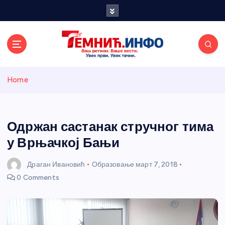
S
k
i
p
t
o
Темнићки
c
Home
o
n
информативн
t
e
Одржан састанак стручног тима
и портал
n
у Врњачкој Бањи
t
Драган Ивановић
Образовање
март 7, 2018
0 Comments