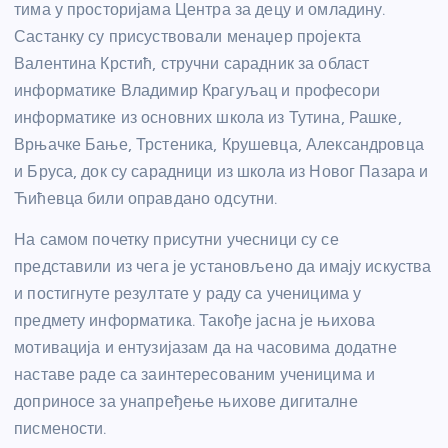
тима у просторијама Центра за децу и омладину.
Састанку су присуствовали менаџер пројекта
Валентина Крстић, стручни сарадник за област
информатике Владимир Крагуљац и професори
информатике из основних школа из Тутина, Рашке,
Врњачке Бање, Трстеника, Крушевца, Александровца
и Бруса, док су сарадници из школа из Новог Пазара и
Ћићевца били оправдано одсутни.
На самом почетку присутни учесници су се
представили из чега је установљено да имају искуства
и постигнуте резултате у раду са ученицима у
предмету информатика. Такође јасна је њихова
мотивација и ентузијазам да на часовима додатне
наставе раде са заинтересованим ученицима и
доприносе за унапређење њихове дигиталне
писмености.