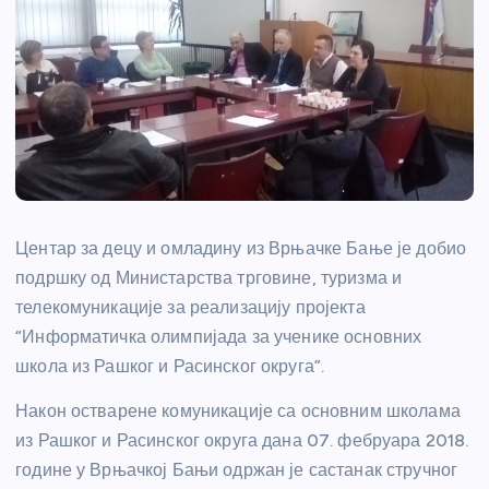
Центар за децу и омладину из Врњачке Бање је добио
подршку од Министарства трговине, туризма и
телекомуникације за реализацију пројекта
“Информатичка олимпијада за ученике основних
школа из Рашког и Расинског округа”.
Након остварене комуникације са основним школама
из Рашког и Расинског округа дана 07. фебруара 2018.
године у Врњачкој Бањи одржан је састанак стручног