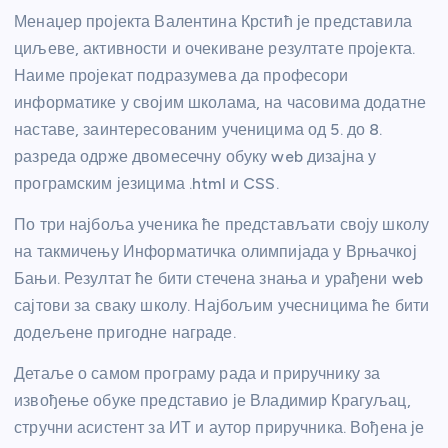
Менаџер пројекта Валентина Крстић је представила
циљеве, активности и очекиване резултате пројекта.
Наиме пројекат подразумева да професори
информатике у својим школама, на часовима додатне
наставе, заинтересованим ученицима од 5. до 8.
разреда одрже двомесечну обуку web дизајна у
програмским језицима .html и CSS.
По три најбоља ученика ће представљати своју школу
на такмичењу Информатичка олимпијада у Врњачкој
Бањи. Резултат ће бити стечена знања и урађени web
сајтови за сваку школу. Најбољим учесницима ће бити
додељене пригодне награде.
Детаље о самом програму рада и приручнику за
извођење обуке представио је Владимир Крагуљац,
стручни асистент за ИТ и аутор приручника. Вођена је