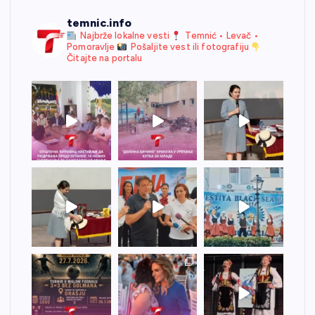
temnic.info
Najbrže lokalne vesti
Temnić • Levač •
Pomoravlje
Pošaljite vest ili fotografiju
Čitajte na portalu