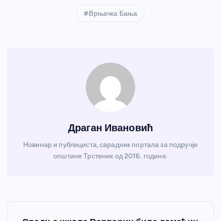
Врњачка Бања
Драган Ивановић
Новинар и публициста, сарадник портала за подручје
општине Трстеник од 2016. године.
К