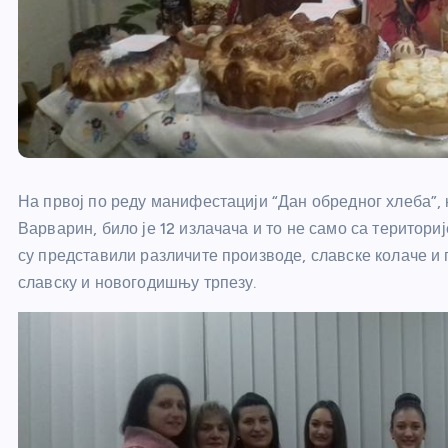
На првој по реду манифестацији “Дан обредног хлеба”,
Варварин, било је 12 излачача и то не само са територи
су представили различите производе, славске колаче и 
славску и новогодишњу трпезу.