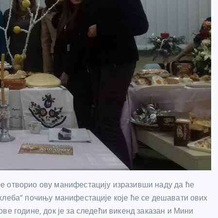
е отворио ову манифестацију изразивши наду да ће
хлеба” почињу манифестације које ће се дешавати ових
ве године, док је за следећи викенд заказан и Мини