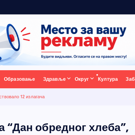
р
а
д
ативни портал
Образовање
Здравље
Округ
Култура
Заб
ствовало 12 излагача
 “Дан обредног хлеба”,