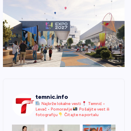
temnic.info
Najbrže lokalne vesti
Temnić •
Levač • Pomoravlje
Pošaljite vest ili
fotografiju
Čitajte na portalu