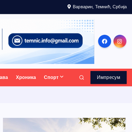
Варварин, Темнић, Србија
ава
Хроника
Спорт
Импресум