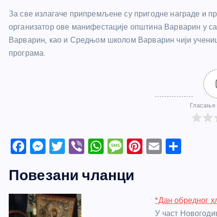
За све излагаче припремљене су пригодне награде и пр
организатор ове манифестације општина Варварин у с
Варварин, као и Средњом школом Варварин чији учениц
програма.
Гласање 
F
M
T
Vi
W
M
Pi
E
S
a
e
w
b
h
e
nt
m
h
Повезани чланци
c
ss
itt
er
at
ss
er
ail
ar
e
e
er
s
a
e
e
"Дан обредног х
b
n
A
g
st
У част Новогоди