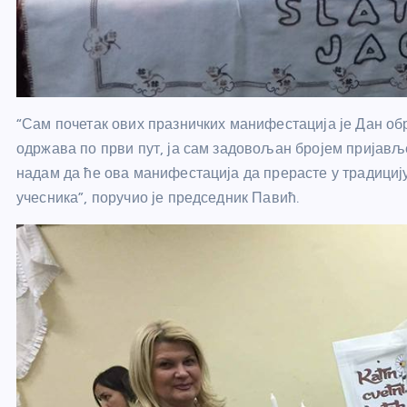
“Сам почетак ових празничких манифестација је Дан обр
одржава по први пут, ја сам задовољан бројем пријавље
надам да ће ова манифестација да прерасте у традицију 
учесника”, поручио је председник Павић.