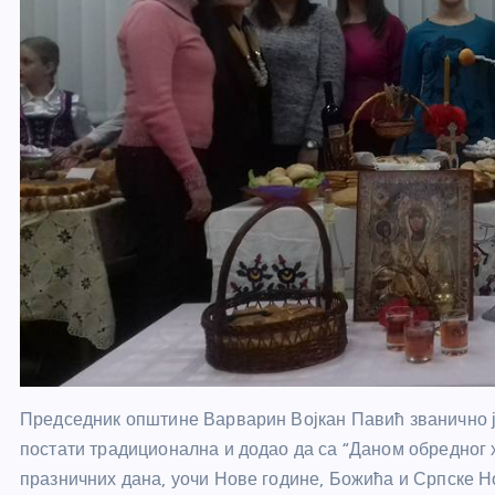
Председник општине Варварин Војкан Павић званично ј
постати традиционална и додао да са “Даном обредног 
празничних дана, уочи Нове године, Божића и Српске Но