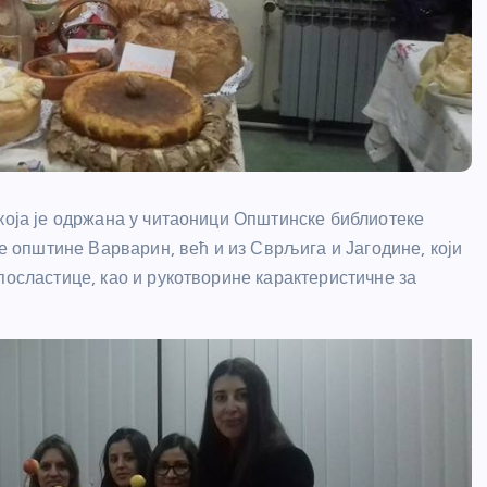
 која је одржана у читаоници Општинске библиотеке
је општине Варварин, већ и из Сврљига и Јагодине, који
посластице, као и рукотворине карактеристичне за