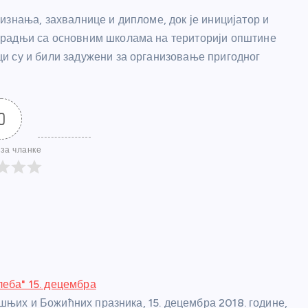
изнања, захвалнице и дипломе, док је иницијатор и
арадњи са основним школама на територији општине
и су и били задужени за организовање пригодног
0
за чланке
леба" 15. децембра
шњих и Божићних празника, 15. децембра 2018. године,