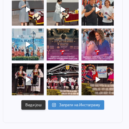
Види још
Запрати на Инстаграму