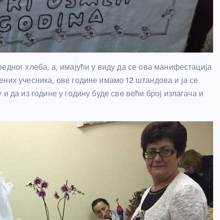
едног хлеба, а, имајући у виду да се ова манифестација
них учесника, ове године имамо 12 штандова и ја се
и да из године у годину буде све већи број излагача и